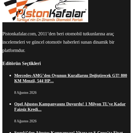
Pistonkafalar.com, 2011’den beri otomobil tutkunlarına araç
incelemeleri ve güncel otomotiv haberleri sunan dinamik bir
platformdur.
Editörün Seçtikleri
Mercedes-AMG’den Oyunun Kurallarını Değiştirecek GT! 800
KM Menzil, 544 HP...
8 Ağustos 2026
Opel Ağustos Kampanyasını Duyurdu! 1 Milyon TL’ye Kadar
Faizsiz Kredi...
8 Ağustos 2026
Suzuki’den Ağustos Kampanyası! Vitara ve S-Cross’ta Fiyat,