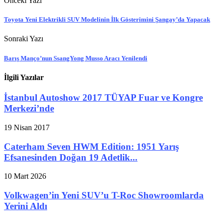
Önceki Yazı
Toyota Yeni Elektrikli SUV Modelinin İlk Gösterimini Şangay’da Yapacak
Sonraki Yazı
Barış Manço’nun SsangYong Musso Aracı Yenilendi
İlgili Yazılar
İstanbul Autoshow 2017 TÜYAP Fuar ve Kongre
Merkezi’nde
19 Nisan 2017
Caterham Seven HWM Edition: 1951 Yarış
Efsanesinden Doğan 19 Adetlik...
10 Mart 2026
Volkwagen’in Yeni SUV’u T-Roc Showroomlarda
Yerini Aldı