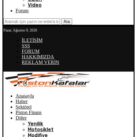
Video
Forum
Ara
Pazar, Ağustos 9, 2026
İLETİŞİM
SSS
FORUM
HAKKIMIZDA
REKLAM VERİN
Anasayfa
Haber
Sektörel
Piston Finans
Diğer
Yenilik
Motosiklet
Modifiye