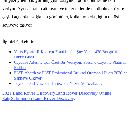
bir yüzeyden bakıyormuş gibi kolaylıkla görülebilmesine izin
veriyor. Ayrıca aracın alt kısmı ve tekerlekler de dahil olmak üzere
çeşitli açılardan sağlanan görüntüler, kullanım kolaylığını en üst
seviyeye taşıyor.
İlginizi Çekebilir
Yaris Hybrid-R Konsept Frankfurt’ta Şov Yaptı: 420 Beygirlik
Hibrit Gücü
Cayenne Ailesine Çok Özel Bir Versiyon: Porsche Cayenne Platinum
Edition
FIAT, Abarth ve FIAT Professional Brüksel Otomobil Fuarı 2026’da
Sahneye Çıkıyor
Toyota 2050 Vizyonu: Emisyonu Yüzde 90 Azaltacak
2021 Land Rover Discovery
Land Rover Discovery Online
Satış
Sahibinden Land Rover Discovery