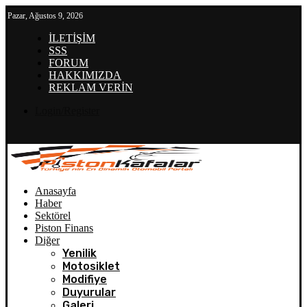
Pazar, Ağustos 9, 2026
İLETİŞİM
SSS
FORUM
HAKKIMIZDA
REKLAM VERİN
Login/Register
Anasayfa
Haber
Sektörel
Piston Finans
Diğer
Yenilik
Motosiklet
Modifiye
Duyurular
Galeri