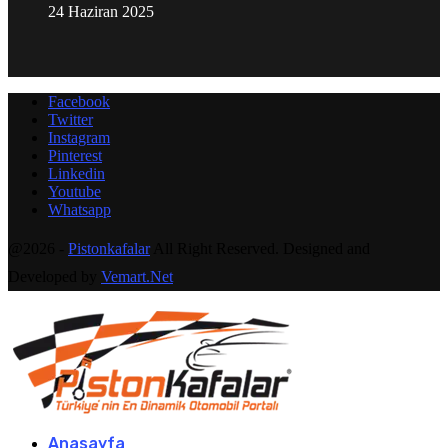
24 Haziran 2025
Facebook
Twitter
Instagram
Pinterest
Linkedin
Youtube
Whatsapp
@2026 -
Pistonkafalar
All Right Reserved. Designed and
Developed by
Vemart.Net
Anasayfa