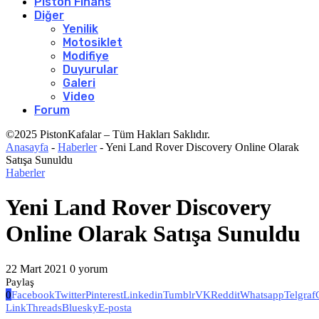
Piston Finans
Diğer
Yenilik
Motosiklet
Modifiye
Duyurular
Galeri
Video
Forum
©2025 PistonKafalar – Tüm Hakları Saklıdır.
Anasayfa
-
Haberler
-
Yeni Land Rover Discovery Online Olarak
Satışa Sunuldu
Haberler
Yeni Land Rover Discovery
Online Olarak Satışa Sunuldu
22 Mart 2021
0 yorum
Paylaş
0
Facebook
Twitter
Pinterest
Linkedin
Tumblr
VK
Reddit
Whatsapp
Telgraf
Link
Threads
Bluesky
E-posta