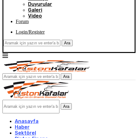
Duyurular
Galeri
Video
Forum
Login/Register
Ara
Ara
Ara
Anasayfa
Haber
Sektörel