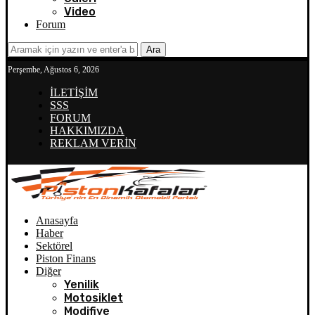
Video
Forum
Ara
Perşembe, Ağustos 6, 2026
İLETİŞİM
SSS
FORUM
HAKKIMIZDA
REKLAM VERİN
Anasayfa
Haber
Sektörel
Piston Finans
Diğer
Yenilik
Motosiklet
Modifiye