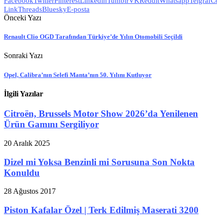
Facebook
Twitter
Pinterest
Linkedin
Tumblr
VK
Reddit
Whatsapp
Telgraf
C
Link
Threads
Bluesky
E-posta
Önceki Yazı
Renault Clio OGD Tarafından Türkiye’de Yılın Otomobili Seçildi
Sonraki Yazı
Opel, Calibra’nın Selefi Manta’nın 50. Yılını Kutluyor
İlgili Yazılar
Citroën, Brussels Motor Show 2026’da Yenilenen
Ürün Gamını Sergiliyor
20 Aralık 2025
Dizel mi Yoksa Benzinli mi Sorusuna Son Nokta
Konuldu
28 Ağustos 2017
Piston Kafalar Özel | Terk Edilmiş Maserati 3200