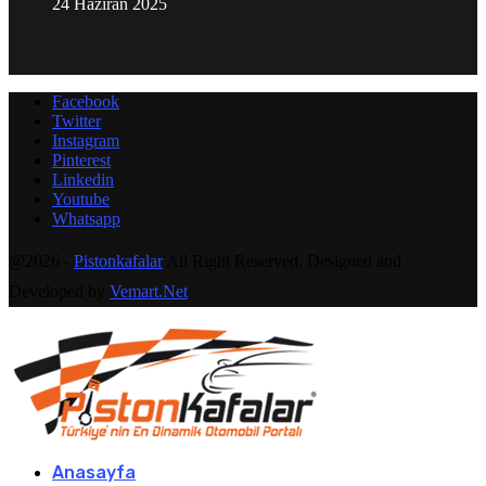
24 Haziran 2025
Facebook
Twitter
Instagram
Pinterest
Linkedin
Youtube
Whatsapp
@2026 -
Pistonkafalar
All Right Reserved. Designed and
Developed by
Vemart.Net
Anasayfa