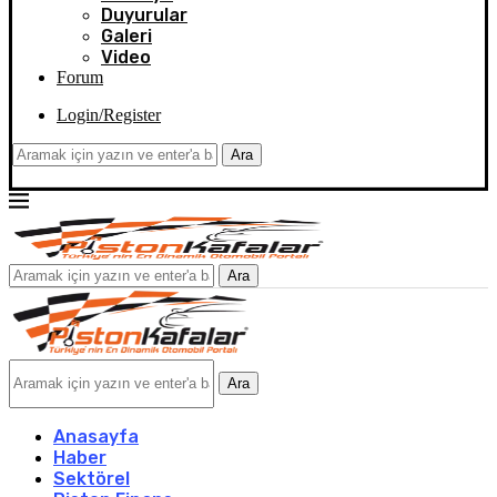
Duyurular
Galeri
Video
Forum
Login/Register
Ara
Ara
Ara
Anasayfa
Haber
Sektörel