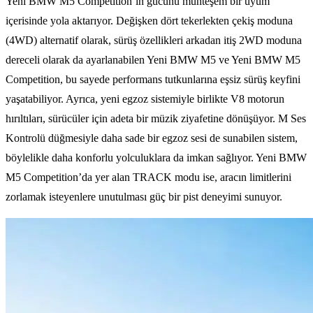
Yeni BMW M5 Competition’ın gücünü muhteşem bir uyum
içerisinde yola aktarıyor. Değişken dört tekerlekten çekiş moduna
(4WD) alternatif olarak, sürüş özellikleri arkadan itiş 2WD moduna
dereceli olarak da ayarlanabilen Yeni BMW M5 ve Yeni BMW M5
Competition, bu sayede performans tutkunlarına eşsiz sürüş keyfini
yaşatabiliyor. Ayrıca, yeni egzoz sistemiyle birlikte V8 motorun
hırıltıları, sürücüler için adeta bir müzik ziyafetine dönüşüyor. M Ses
Kontrolü düğmesiyle daha sade bir egzoz sesi de sunabilen sistem,
böylelikle daha konforlu yolculuklara da imkan sağlıyor. Yeni BMW
M5 Competition’da yer alan TRACK modu ise, aracın limitlerini
zorlamak isteyenlere unutulması güç bir pist deneyimi sunuyor.