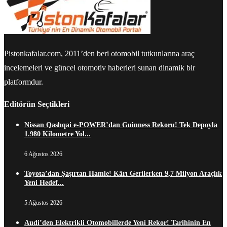
Pistonkafalar.com, 2011’den beri otomobil tutkunlarına araç
incelemeleri ve güncel otomotiv haberleri sunan dinamik bir
platformdur.
Editörün Seçtikleri
Nissan Qashqai e-POWER’dan Guinness Rekoru! Tek Depoyla
1.980 Kilometre Yol...
6 Ağustos 2026
Toyota’dan Şaşırtan Hamle! Kârı Gerilerken 9,7 Milyon Araçlık
Yeni Hedef...
5 Ağustos 2026
Audi’den Elektrikli Otomobillerde Yeni Rekor! Tarihinin En