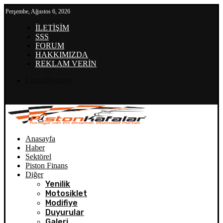
Perşembe, Ağustos 6, 2026
İLETİŞİM
SSS
FORUM
HAKKIMIZDA
REKLAM VERİN
Login/Register
Anasayfa
Haber
Sektörel
Piston Finans
Diğer
Yenilik
Motosiklet
Modifiye
Duyurular
Galeri