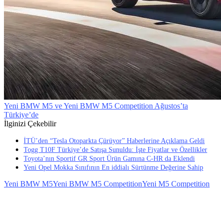
Yeni BMW M5 ve Yeni BMW M5 Competition Ağustos’ta
Türkiye’de
İlginizi Çekebilir
İTÜ’den “Tesla Otoparkta Çürüyor” Haberlerine Açıklama Geldi
Togg T10F Türkiye’de Satışa Sunuldu: İşte Fiyatlar ve Özellikler
Toyota’nın Sportif GR Sport Ürün Gamına C-HR da Eklendi
Yeni Opel Mokka Sınıfının En iddialı Sürtünme Değerine Sahip
Yeni BMW M5
Yeni BMW M5 Competition
Yeni M5 Competition