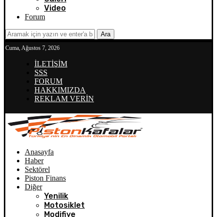
Video
Forum
Ara
Cuma, Ağustos 7, 2026
İLETİŞİM
SSS
FORUM
HAKKIMIZDA
REKLAM VERİN
Anasayfa
Haber
Sektörel
Piston Finans
Diğer
Yenilik
Motosiklet
Modifiye