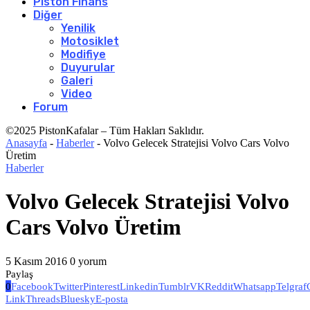
Piston Finans
Diğer
Yenilik
Motosiklet
Modifiye
Duyurular
Galeri
Video
Forum
©2025 PistonKafalar – Tüm Hakları Saklıdır.
Anasayfa
-
Haberler
-
Volvo Gelecek Stratejisi Volvo Cars Volvo
Üretim
Haberler
Volvo Gelecek Stratejisi Volvo
Cars Volvo Üretim
5 Kasım 2016
0 yorum
Paylaş
0
Facebook
Twitter
Pinterest
Linkedin
Tumblr
VK
Reddit
Whatsapp
Telgraf
Link
Threads
Bluesky
E-posta