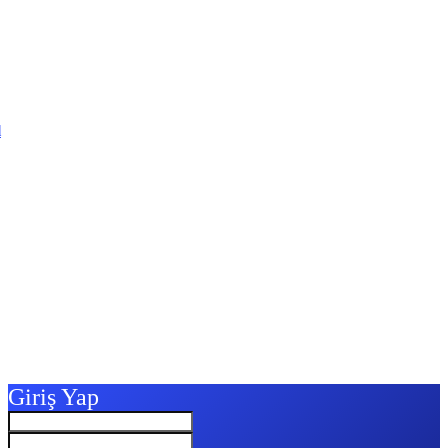
l
Giriş Yap