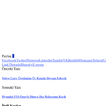
Paylaş
0
Facebook
Twitter
Pinterest
Linkedin
Tumblr
VK
Reddit
Whatsapp
Telgraf
C
Link
Threads
Bluesky
E-posta
Önceki Yazı
Volvo Cars, Üretimine Üç Kıtada Devam Edecek
Sonraki Yazı
Hyundai FIA Onaylı Dünya Hız Rekorunu Kırdı
İlgili Yazılar