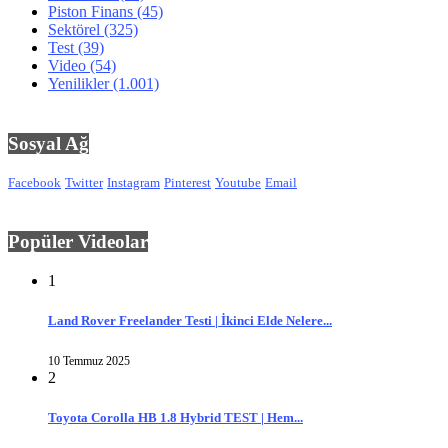
Piston Finans
(45)
Sektörel
(325)
Test
(39)
Video
(54)
Yenilikler
(1.001)
Sosyal Ağ
Facebook
Twitter
Instagram
Pinterest
Youtube
Email
Popüler Videolar
1
Land Rover Freelander Testi | İkinci Elde Nelere...
10 Temmuz 2025
2
Toyota Corolla HB 1.8 Hybrid TEST | Hem...