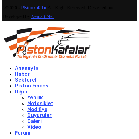
@2026 -
Pistonkafalar
All Right Reserved. Designed and
Developed by
Vemart.Net
Anasayfa
Haber
Sektörel
Piston Finans
Diğer
Yenilik
Motosiklet
Modifiye
Duyurular
Galeri
Video
Forum