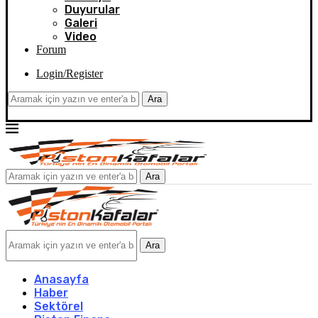
Duyurular
Galeri
Video
Forum
Login/Register
Ara
Ara
Ara
Anasayfa
Haber
Sektörel