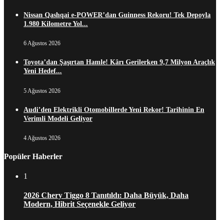
Nissan Qashqai e-POWER’dan Guinness Rekoru! Tek Depoyla
1.980 Kilometre Yol...
6 Ağustos 2026
Toyota’dan Şaşırtan Hamle! Kârı Gerilerken 9,7 Milyon Araçlık
Yeni Hedef...
5 Ağustos 2026
Audi’den Elektrikli Otomobillerde Yeni Rekor! Tarihinin En
Verimli Modeli Geliyor
4 Ağustos 2026
Popüler Haberler
1
2026 Chery Tiggo 8 Tanıtıldı: Daha Büyük, Daha
Modern, Hibrit Seçenekle Geliyor