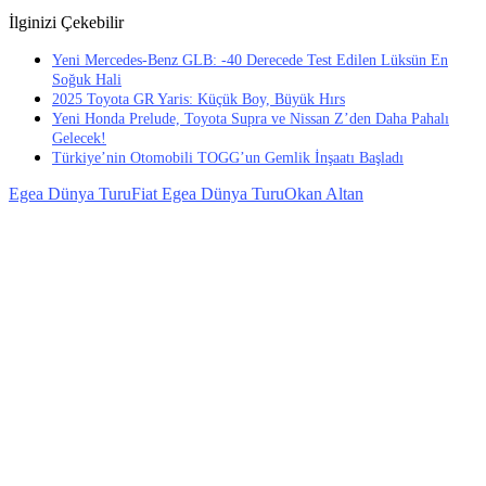
İlginizi Çekebilir
Yeni Mercedes-Benz GLB: -40 Derecede Test Edilen Lüksün En
Soğuk Hali
2025 Toyota GR Yaris: Küçük Boy, Büyük Hırs
Yeni Honda Prelude, Toyota Supra ve Nissan Z’den Daha Pahalı
Gelecek!
Türkiye’nin Otomobili TOGG’un Gemlik İnşaatı Başladı
Egea Dünya Turu
Fiat Egea Dünya Turu
Okan Altan