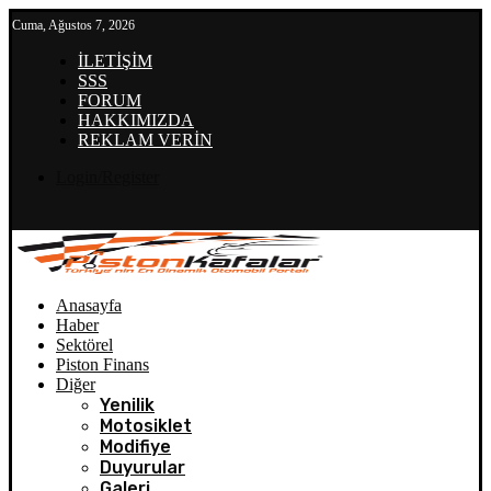
Cuma, Ağustos 7, 2026
İLETİŞİM
SSS
FORUM
HAKKIMIZDA
REKLAM VERİN
Login/Register
Anasayfa
Haber
Sektörel
Piston Finans
Diğer
Yenilik
Motosiklet
Modifiye
Duyurular
Galeri