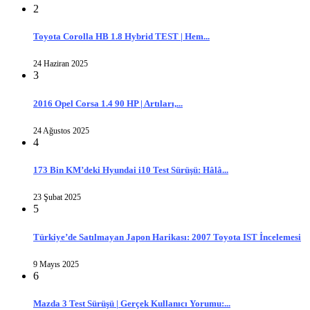
2
Toyota Corolla HB 1.8 Hybrid TEST | Hem...
24 Haziran 2025
3
2016 Opel Corsa 1.4 90 HP | Artıları,...
24 Ağustos 2025
4
173 Bin KM’deki Hyundai i10 Test Sürüşü: Hâlâ...
23 Şubat 2025
5
Türkiye’de Satılmayan Japon Harikası: 2007 Toyota IST İncelemesi
9 Mayıs 2025
6
Mazda 3 Test Sürüşü | Gerçek Kullanıcı Yorumu:...