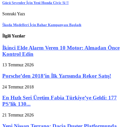
Gücü Sevenler İçin Yeni Honda Civic Si !!
Sonraki Yazı
Škoda Modelleri İçin Bahar Kampanyası Başladı
İlgili Yazılar
İkinci Elde Alarm Veren 10 Motor: Almadan Önce
Kontrol Edin
13 Temmuz 2026
Porsche’den 2018’in İlk Yarısında Rekor Satış!
24 Temmuz 2018
En Hızlı Seri Üretim Fabia Türkiye’ye Geldi: 177
PS’lik 130...
21 Temmuz 2026
Yeni Nissan Terrano: Dacia Duster Platformunda