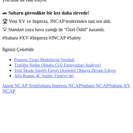
🚗
Subaru güvenlikte bir kez daha zirvede!
🏆 Yeni XV ve Impreza, JNCAP testlerinden tam not aldı.
💡 Standart yaya hava yastığı ile “Özel Ödül” kazandı.
#Subaru #XV #Impreza #JNCAP #Safety
İlginizi Çekebilir
Peugeot Ticari Modellerini Yeniledi
Trafiğin Neden Olduğu CO2 Emisyonları Azalıyor!
Yeni Škoda Superb Favori Otomobil Olmaya Devam Ediyor
Alfa Romeo 4C Spider Türkiye’de!
Japon NCAP Testi
Subaru Impreza NCAP
Subaru NCAP
Subaru XV
NCAP