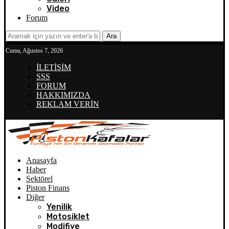
Video
Forum
Ara
Cuma, Ağustos 7, 2026
İLETİŞİM
SSS
FORUM
HAKKIMIZDA
REKLAM VERİN
Anasayfa
Haber
Sektörel
Piston Finans
Diğer
Yenilik
Motosiklet
Modifiye