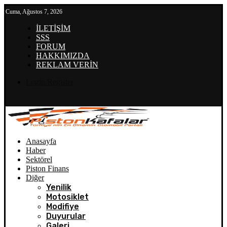
Cuma, Ağustos 7, 2026
İLETİŞİM
SSS
FORUM
HAKKIMIZDA
REKLAM VERİN
Login/Register
Anasayfa
Haber
Sektörel
Piston Finans
Diğer
Yenilik
Motosiklet
Modifiye
Duyurular
Galeri