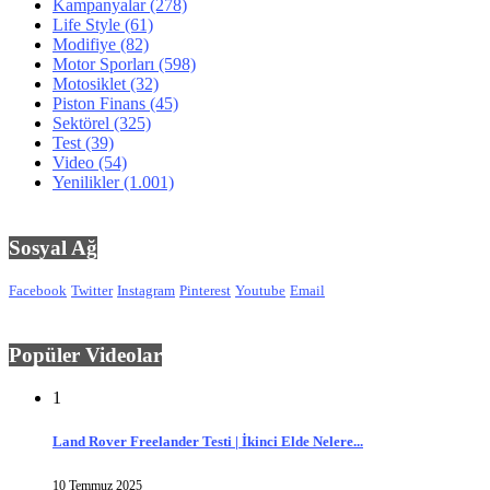
Kampanyalar
(278)
Life Style
(61)
Modifiye
(82)
Motor Sporları
(598)
Motosiklet
(32)
Piston Finans
(45)
Sektörel
(325)
Test
(39)
Video
(54)
Yenilikler
(1.001)
Sosyal Ağ
Facebook
Twitter
Instagram
Pinterest
Youtube
Email
Popüler Videolar
1
Land Rover Freelander Testi | İkinci Elde Nelere...
10 Temmuz 2025