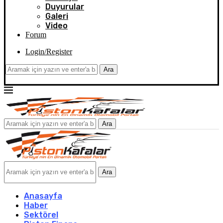
Duyurular
Galeri
Video
Forum
Login/Register
Ara
Ara
Ara
Anasayfa
Haber
Sektörel