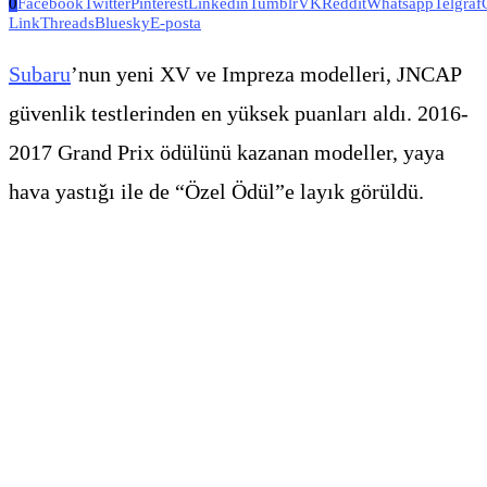
0
Facebook
Twitter
Pinterest
Linkedin
Tumblr
VK
Reddit
Whatsapp
Telgraf
Link
Threads
Bluesky
E-posta
Subaru
’nun yeni XV ve Impreza modelleri, JNCAP
güvenlik testlerinden en yüksek puanları aldı. 2016-
2017 Grand Prix ödülünü kazanan modeller, yaya
hava yastığı ile de “Özel Ödül”e layık görüldü.