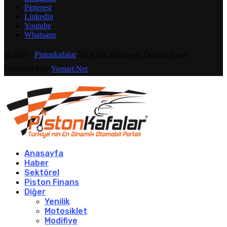
Pinterest
Linkedin
Youtube
Whatsapp
@2026 -
Pistonkafalar
All Right Reserved. Designed and
Developed by
Vemart.Net
Anasayfa
Haber
Sektörel
Piston Finans
Diğer
Yenilik
Motosiklet
Modifiye