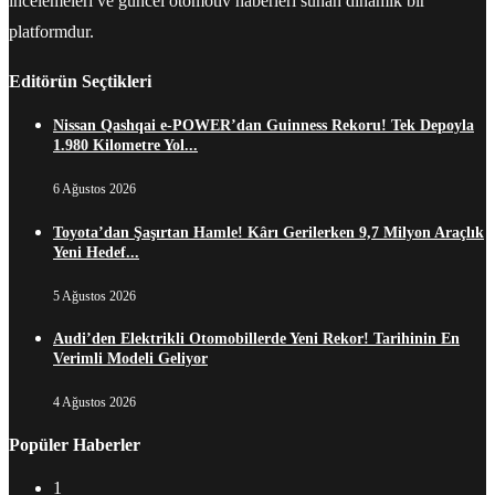
incelemeleri ve güncel otomotiv haberleri sunan dinamik bir
platformdur.
Editörün Seçtikleri
Nissan Qashqai e-POWER’dan Guinness Rekoru! Tek Depoyla
1.980 Kilometre Yol...
6 Ağustos 2026
Toyota’dan Şaşırtan Hamle! Kârı Gerilerken 9,7 Milyon Araçlık
Yeni Hedef...
5 Ağustos 2026
Audi’den Elektrikli Otomobillerde Yeni Rekor! Tarihinin En
Verimli Modeli Geliyor
4 Ağustos 2026
Popüler Haberler
1