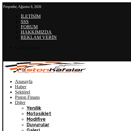
Perşembe, Ağustos 6, 2026
İLETİŞİM
SSS
FORUM
HAKKIMIZDA
REKLAM VERİN
Login/Register
Anasayfa
Haber
Sektörel
Piston Finans
Diğer
Yenilik
Motosiklet
Modifiye
Duyurular
Galeri