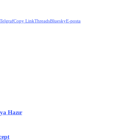
Telgraf
Copy Link
Threads
Bluesky
E-posta
aya Hazır
cept