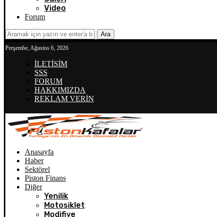
Video
Forum
Ara
Perşembe, Ağustos 6, 2026
İLETİŞİM
SSS
FORUM
HAKKIMIZDA
REKLAM VERİN
Anasayfa
Haber
Sektörel
Piston Finans
Diğer
Yenilik
Motosiklet
Modifiye