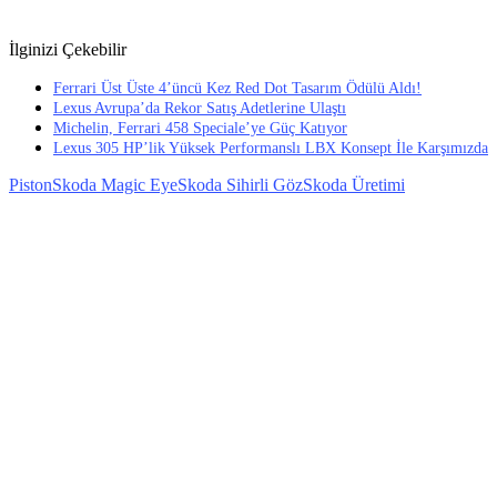
İlginizi Çekebilir
Ferrari Üst Üste 4’üncü Kez Red Dot Tasarım Ödülü Aldı!
Lexus Avrupa’da Rekor Satış Adetlerine Ulaştı
Michelin, Ferrari 458 Speciale’ye Güç Katıyor
Lexus 305 HP’lik Yüksek Performanslı LBX Konsept İle Karşımızda
Piston
Skoda Magic Eye
Skoda Sihirli Göz
Skoda Üretimi