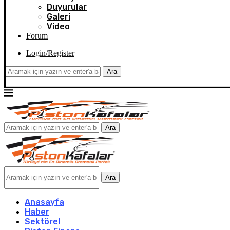
Duyurular
Galeri
Video
Forum
Login/Register
Ara
Ara
Ara
Anasayfa
Haber
Sektörel