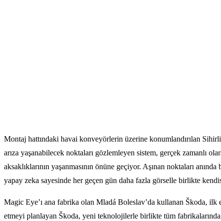
Montaj hattındaki havai konveyörlerin üzerine konumlandırılan Sihirli 
arıza yaşanabilecek noktaları gözlemleyen sistem, gerçek zamanlı olar
aksaklıklarının yaşanmasının önüne geçiyor. Aşınan noktaları anında 
yapay zeka sayesinde her geçen gün daha fazla görselle birlikte kendisi
Magic Eye’ı ana fabrika olan Mladá Boleslav’da kullanan Škoda, ilk et
etmeyi planlayan Škoda, yeni teknolojilerle birlikte tüm fabrikalarında