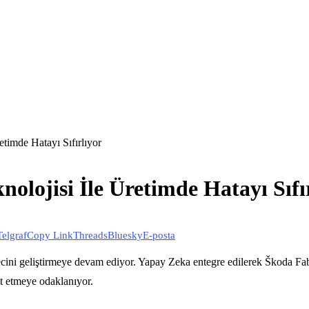
timde Hatayı Sıfırlıyor
olojisi İle Üretimde Hatayı Sıfı
Telgraf
Copy Link
Threads
Bluesky
E-posta
ürecini geliştirmeye devam ediyor. Yapay Zeka entegre edilerek Škoda Fa
pit etmeye odaklanıyor.