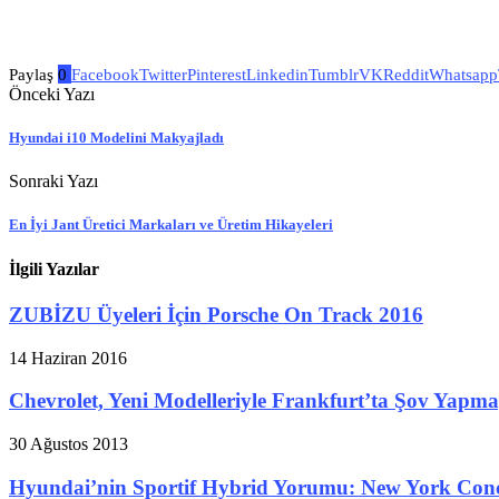
Paylaş
0
Facebook
Twitter
Pinterest
Linkedin
Tumblr
VK
Reddit
Whatsapp
Önceki Yazı
Hyundai i10 Modelini Makyajladı
Sonraki Yazı
En İyi Jant Üretici Markaları ve Üretim Hikayeleri
İlgili Yazılar
ZUBİZU Üyeleri İçin Porsche On Track 2016
14 Haziran 2016
Chevrolet, Yeni Modelleriyle Frankfurt’ta Şov Yapm
30 Ağustos 2013
Hyundai’nin Sportif Hybrid Yorumu: New York Con