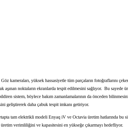
Göz kameraları, yüksek hassasiyetle tüm parçaların fotoğraflarını çekere
ak aşınan noktaların ekranlarda tespit edilmesini sağlıyor. Bu sayede ü
bildiren sistem, böylece bakım zamanlamalarının da önceden bilinmesini
ni geliştirerek daha çabuk tespit imkanı getiriyor.
apta tam elektrikli modeli Enyaq iV ve Octavia üretim hatlarında bu sis
 üretim verimliliğini ve kapasitesini en yükseğe çıkarmayı hedefliyor.