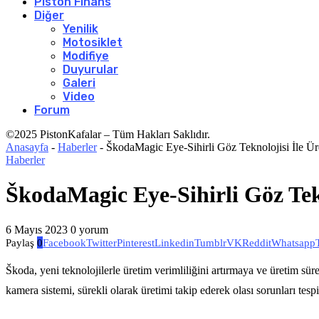
Piston Finans
Diğer
Yenilik
Motosiklet
Modifiye
Duyurular
Galeri
Video
Forum
©2025 PistonKafalar – Tüm Hakları Saklıdır.
Anasayfa
-
Haberler
-
ŠkodaMagic Eye-Sihirli Göz Teknolojisi İle Üre
Haberler
ŠkodaMagic Eye-Sihirli Göz Tekn
6 Mayıs 2023
0 yorum
Paylaş
0
Facebook
Twitter
Pinterest
Linkedin
Tumblr
VK
Reddit
Whatsapp
Škoda, yeni teknolojilerle üretim verimliliğini artırmaya ve üretim s
kamera sistemi, sürekli olarak üretimi takip ederek olası sorunları tes