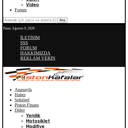
Video
Forum
Ara
Pazar, Ağustos 9, 2026
İLETİŞİM
SSS
FORUM
HAKKIMIZDA
REKLAM VERİN
Anasayfa
Haber
Sektörel
Piston Finans
Diğer
Yenilik
Motosiklet
Modifiye