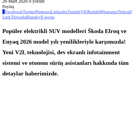
26 Mart 2026
0 yorum
Paylaş
0
Facebook
Twitter
Pinterest
Linkedin
Tumblr
VK
Reddit
Whatsapp
Telgraf
Link
Threads
Bluesky
E-posta
Popüler elektrikli SUV modelleri Škoda Elroq ve
Enyaq 2026 model yılı yenilikleriyle karşımızda!
Yeni V2L teknolojisi, dev ekranlı infotainment
sistemi ve otonom sürüş asistanları hakkında tüm
detaylar haberimizde.