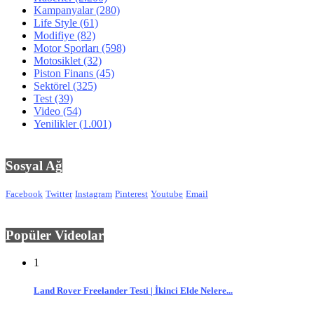
Kampanyalar
(280)
Life Style
(61)
Modifiye
(82)
Motor Sporları
(598)
Motosiklet
(32)
Piston Finans
(45)
Sektörel
(325)
Test
(39)
Video
(54)
Yenilikler
(1.001)
Sosyal Ağ
Facebook
Twitter
Instagram
Pinterest
Youtube
Email
Popüler Videolar
1
Land Rover Freelander Testi | İkinci Elde Nelere...