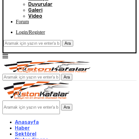
Duyurular
Galeri
Video
Forum
Login/Register
Ara
Ara
Ara
Anasayfa
Haber
Sektörel