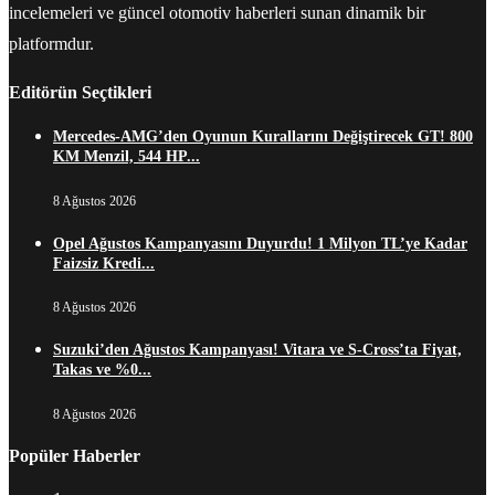
incelemeleri ve güncel otomotiv haberleri sunan dinamik bir
platformdur.
Editörün Seçtikleri
Mercedes-AMG’den Oyunun Kurallarını Değiştirecek GT! 800
KM Menzil, 544 HP...
8 Ağustos 2026
Opel Ağustos Kampanyasını Duyurdu! 1 Milyon TL’ye Kadar
Faizsiz Kredi...
8 Ağustos 2026
Suzuki’den Ağustos Kampanyası! Vitara ve S-Cross’ta Fiyat,
Takas ve %0...
8 Ağustos 2026
Popüler Haberler