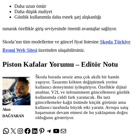
Daha uzun ömür
Daha düşük maliyet
Günlük kullanımda daha esnek şarj alışkanlığı
sunarak özellikle giriş seviyesinde önemli avantajlar sağlıyor.
Skoda’nın tüm modellerine ve güncel fiyat listesine
Skoda Türkiye
Resmi Web Sitesi
üzerinden ulaşabilirsiniz.
Piston Kafalar Yorumu – Editör Notu
Škoda burada sessiz ama çok akıllı bir hamle
yapıyor. Tasarımı kökten değiştirmek yerine
kullanıcı deneyimini iyileştiriyor. Özellikle dijital
anahtar, V2L ve infotainment güncellemesi günlük
kullanımda ciddi fark yaratacak. Bu tarz
güncellemeler kağıt üstünde küçük görünür ama
kullanıcı tarafında büyük etki yaratır. Avrupa satış
Akın
başarısının devam etmesi de bu yaklaşımın doğru
DAĞYARAN
olduğunu gösteriyor.
WhatsApp
X
Instagram
Facebook
LinkedIn
Pinterest
Telegram
YouTube
E-posta