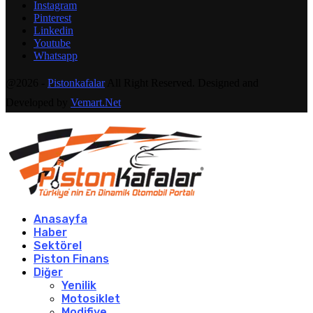
Instagram
Pinterest
Linkedin
Youtube
Whatsapp
@2026 -
Pistonkafalar
All Right Reserved. Designed and
Developed by
Vemart.Net
Anasayfa
Haber
Sektörel
Piston Finans
Diğer
Yenilik
Motosiklet
Modifiye