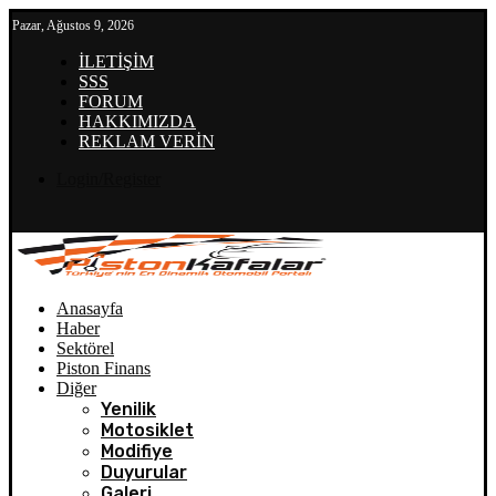
Pazar, Ağustos 9, 2026
İLETİŞİM
SSS
FORUM
HAKKIMIZDA
REKLAM VERİN
Login/Register
Anasayfa
Haber
Sektörel
Piston Finans
Diğer
Yenilik
Motosiklet
Modifiye
Duyurular
Galeri