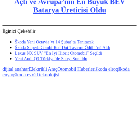
Açtı ve Avrupa’nın En Büyük BEV
Batarya Üreticisi Oldu
İlginizi Çekebilir
Škoda Yeni Octavia’yı 14 Şubat’ta Tanıtacak
Škoda Superb Combi Red Dot Tasarım Ödülü’nü Aldı
Lexus NX SUV “En İyi Hibrit Otomobil” Seçildi
Yeni Audi Q3 Türkiye’de Satışa Sunuldu
dijital anahtar
Elektrikli Araç
Otomobil Haberleri
škoda elroq
škoda
enyaq
škoda ev
v2l teknolojisi