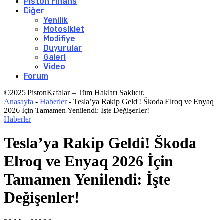
Piston Finans
Diğer
Yenilik
Motosiklet
Modifiye
Duyurular
Galeri
Video
Forum
©2025 PistonKafalar – Tüm Hakları Saklıdır.
Anasayfa
-
Haberler
-
Tesla’ya Rakip Geldi! Škoda Elroq ve Enyaq
2026 İçin Tamamen Yenilendi: İşte Değişenler!
Haberler
Tesla’ya Rakip Geldi! Škoda
Elroq ve Enyaq 2026 İçin
Tamamen Yenilendi: İşte
Değişenler!