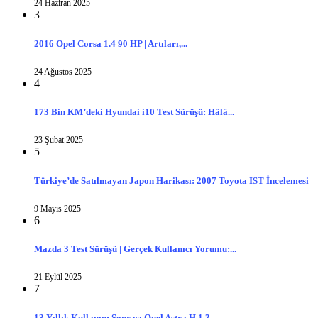
24 Haziran 2025
3
2016 Opel Corsa 1.4 90 HP | Artıları,...
24 Ağustos 2025
4
173 Bin KM’deki Hyundai i10 Test Sürüşü: Hâlâ...
23 Şubat 2025
5
Türkiye’de Satılmayan Japon Harikası: 2007 Toyota IST İncelemesi
9 Mayıs 2025
6
Mazda 3 Test Sürüşü | Gerçek Kullanıcı Yorumu:...
21 Eylül 2025
7
13 Yıllık Kullanım Sonrası Opel Astra H 1.3...