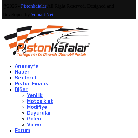
@2026 -
Pistonkafalar
All Right Reserved. Designed and
Developed by
Vemart.Net
Anasayfa
Haber
Sektörel
Piston Finans
Diğer
Yenilik
Motosiklet
Modifiye
Duyurular
Galeri
Video
Forum