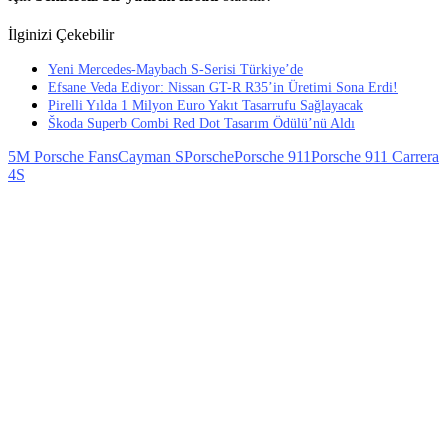
İlginizi Çekebilir
Yeni Mercedes-Maybach S-Serisi Türkiye’de
Efsane Veda Ediyor: Nissan GT-R R35’in Üretimi Sona Erdi!
Pirelli Yılda 1 Milyon Euro Yakıt Tasarrufu Sağlayacak
Škoda Superb Combi Red Dot Tasarım Ödülü’nü Aldı
5M Porsche Fans
Cayman S
Porsche
Porsche 911
Porsche 911 Carrera
4S