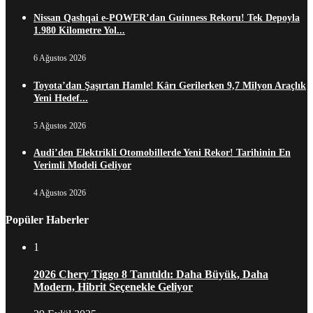
Nissan Qashqai e-POWER’dan Guinness Rekoru! Tek Depoyla
1.980 Kilometre Yol...
6 Ağustos 2026
Toyota’dan Şaşırtan Hamle! Kârı Gerilerken 9,7 Milyon Araçlık
Yeni Hedef...
5 Ağustos 2026
Audi’den Elektrikli Otomobillerde Yeni Rekor! Tarihinin En
Verimli Modeli Geliyor
4 Ağustos 2026
Popüler Haberler
1
2026 Chery Tiggo 8 Tanıtıldı: Daha Büyük, Daha
Modern, Hibrit Seçenekle Geliyor