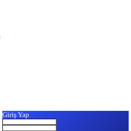
l
Giriş Yap