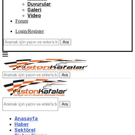
Duyurular
Galeri
Video
Forum
Login/Register
Ara
Ara
Ara
Anasayfa
Haber
Sektörel