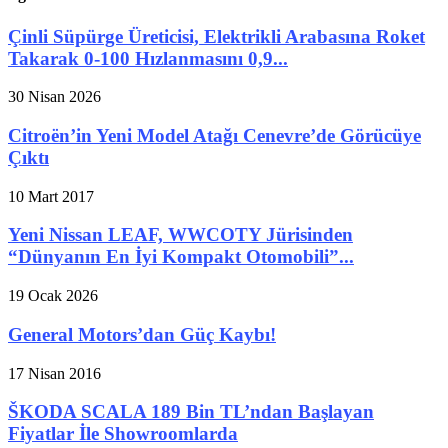
Çinli Süpürge Üreticisi, Elektrikli Arabasına Roket
Takarak 0-100 Hızlanmasını 0,9...
30 Nisan 2026
Citroën’in Yeni Model Atağı Cenevre’de Görücüye
Çıktı
10 Mart 2017
Yeni Nissan LEAF, WWCOTY Jürisinden
“Dünyanın En İyi Kompakt Otomobili”...
19 Ocak 2026
General Motors’dan Güç Kaybı!
17 Nisan 2016
ŠKODA SCALA 189 Bin TL’ndan Başlayan
Fiyatlar İle Showroomlarda