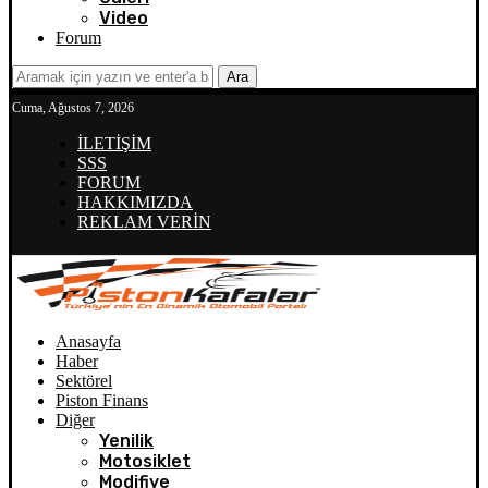
Video
Forum
Ara
Cuma, Ağustos 7, 2026
İLETİŞİM
SSS
FORUM
HAKKIMIZDA
REKLAM VERİN
Anasayfa
Haber
Sektörel
Piston Finans
Diğer
Yenilik
Motosiklet
Modifiye