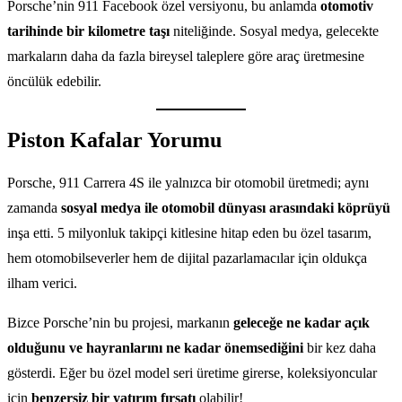
Porsche’nin 911 Facebook özel versiyonu, bu anlamda
otomotiv
tarihinde bir kilometre taşı
niteliğinde. Sosyal medya, gelecekte
markaların daha da fazla bireysel taleplere göre araç üretmesine
öncülük edebilir.
Piston Kafalar Yorumu
Porsche, 911 Carrera 4S ile yalnızca bir otomobil üretmedi; aynı
zamanda
sosyal medya ile otomobil dünyası arasındaki köprüyü
inşa etti. 5 milyonluk takipçi kitlesine hitap eden bu özel tasarım,
hem otomobilseverler hem de dijital pazarlamacılar için oldukça
ilham verici.
Bizce Porsche’nin bu projesi, markanın
geleceğe ne kadar açık
olduğunu ve hayranlarını ne kadar önemsediğini
bir kez daha
gösterdi. Eğer bu özel model seri üretime girerse, koleksiyoncular
için
benzersiz bir yatırım fırsatı
olabilir!