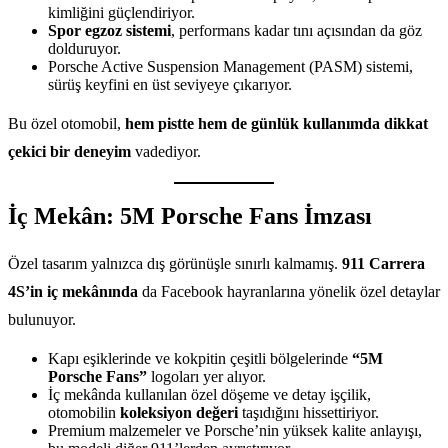
kimliğini güçlendiriyor.
Spor egzoz sistemi
, performans kadar tını açısından da göz
dolduruyor.
Porsche Active Suspension Management (PASM) sistemi,
sürüş keyfini en üst seviyeye çıkarıyor.
Bu özel otomobil,
hem pistte hem de günlük kullanımda dikkat
çekici bir deneyim
vadediyor.
İç Mekân: 5M Porsche Fans İmzası
Özel tasarım yalnızca dış görünüşle sınırlı kalmamış.
911 Carrera
4S’in iç mekânında
da Facebook hayranlarına yönelik özel detaylar
bulunuyor.
Kapı eşiklerinde ve kokpitin çeşitli bölgelerinde
“5M
Porsche Fans”
logoları yer alıyor.
İç mekânda kullanılan özel döşeme ve detay işçilik,
otomobilin
koleksiyon değeri
taşıdığını hissettiriyor.
Premium malzemeler ve Porsche’nin yüksek kalite anlayışı,