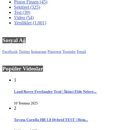
Piston Finans
(45)
Sektörel
(325)
Test
(39)
Video
(54)
Yenilikler
(1.001)
Sosyal Ağ
Facebook
Twitter
Instagram
Pinterest
Youtube
Email
Popüler Videolar
1
Land Rover Freelander Testi | İkinci Elde Nelere...
10 Temmuz 2025
2
Toyota Corolla HB 1.8 Hybrid TEST | Hem...