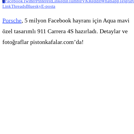
0
Facebook
Twitter
Pinterest
Linkedin
Tumblr
VK
Reddit
Whatsapp
Telgraf
Link
Threads
Bluesky
E-posta
Porsche
, 5 milyon Facebook hayranı için Aqua mavi
özel tasarımlı 911 Carrera 4S hazırladı. Detaylar ve
fotoğraflar pistonkafalar.com’da!