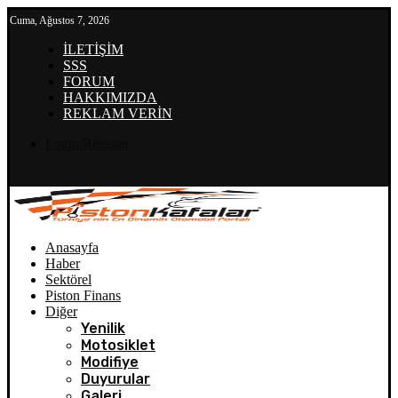
Cuma, Ağustos 7, 2026
İLETİŞİM
SSS
FORUM
HAKKIMIZDA
REKLAM VERİN
Login/Register
Anasayfa
Haber
Sektörel
Piston Finans
Diğer
Yenilik
Motosiklet
Modifiye
Duyurular
Galeri