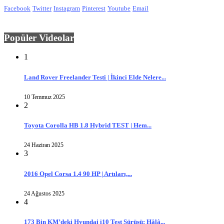
Facebook
Twitter
Instagram
Pinterest
Youtube
Email
Popüler Videolar
1
Land Rover Freelander Testi | İkinci Elde Nelere...
10 Temmuz 2025
2
Toyota Corolla HB 1.8 Hybrid TEST | Hem...
24 Haziran 2025
3
2016 Opel Corsa 1.4 90 HP | Artıları,...
24 Ağustos 2025
4
173 Bin KM’deki Hyundai i10 Test Sürüşü: Hâlâ...