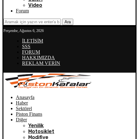
Video
Forum
Ara
Perşembe, Ağustos 6, 2026
İLETİŞİM
SSS
FORUM
HAKKIMIZDA
REKLAM VERİN
Anasayfa
Haber
Sektörel
Piston Finans
Diğer
Yenilik
Motosiklet
Modifiye