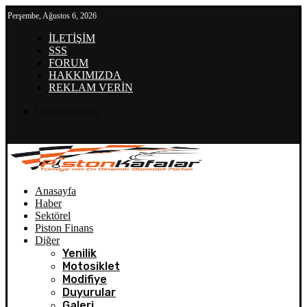
Perşembe, Ağustos 6, 2026
İLETİŞİM
SSS
FORUM
HAKKIMIZDA
REKLAM VERİN
Login/Register
Anasayfa
Haber
Sektörel
Piston Finans
Diğer
Yenilik
Motosiklet
Modifiye
Duyurular
Galeri