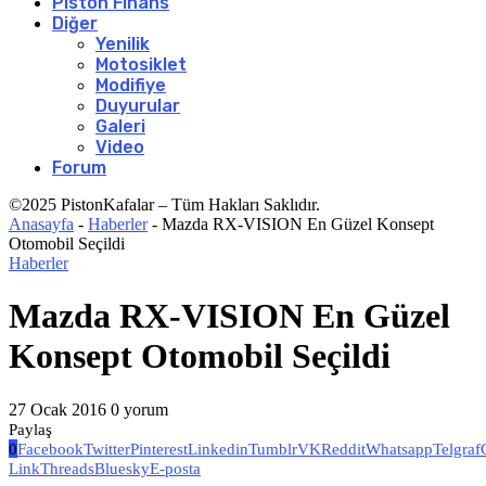
Piston Finans
Diğer
Yenilik
Motosiklet
Modifiye
Duyurular
Galeri
Video
Forum
©2025 PistonKafalar – Tüm Hakları Saklıdır.
Anasayfa
-
Haberler
-
Mazda RX-VISION En Güzel Konsept
Otomobil Seçildi
Haberler
Mazda RX-VISION En Güzel
Konsept Otomobil Seçildi
27 Ocak 2016
0 yorum
Paylaş
0
Facebook
Twitter
Pinterest
Linkedin
Tumblr
VK
Reddit
Whatsapp
Telgraf
Link
Threads
Bluesky
E-posta