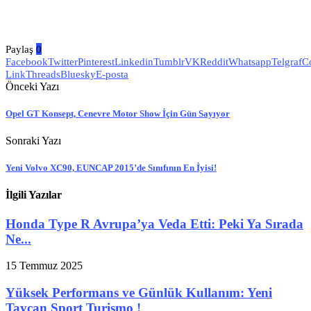
Paylaş
0
Facebook
Twitter
Pinterest
Linkedin
Tumblr
VK
Reddit
Whatsapp
Telgraf
C
Link
Threads
Bluesky
E-posta
Önceki Yazı
Opel GT Konsept, Cenevre Motor Show İçin Gün Sayıyor
Sonraki Yazı
Yeni Volvo XC90, EUNCAP 2015’de Sınıfının En İyisi!
İlgili Yazılar
Honda Type R Avrupa’ya Veda Etti: Peki Ya Sırada
Ne...
15 Temmuz 2025
Yüksek Performans ve Günlük Kullanım: Yeni
Taycan Sport Turismo !