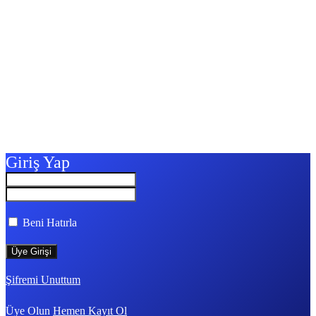
Giriş Yap
Beni Hatırla
Şifremi Unuttum
Üye Olun
Hemen Kayıt Ol