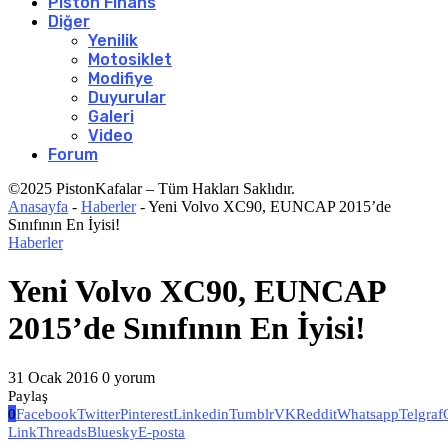
Piston Finans
Diğer
Yenilik
Motosiklet
Modifiye
Duyurular
Galeri
Video
Forum
©2025 PistonKafalar – Tüm Hakları Saklıdır.
Anasayfa
-
Haberler
-
Yeni Volvo XC90, EUNCAP 2015’de
Sınıfının En İyisi!
Haberler
Yeni Volvo XC90, EUNCAP
2015’de Sınıfının En İyisi!
31 Ocak 2016
0 yorum
Paylaş
0
Facebook
Twitter
Pinterest
Linkedin
Tumblr
VK
Reddit
Whatsapp
Telgraf
Link
Threads
Bluesky
E-posta