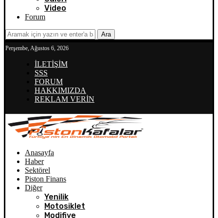
Video
Forum
Ara
Perşembe, Ağustos 6, 2026
İLETİŞİM
SSS
FORUM
HAKKIMIZDA
REKLAM VERİN
Anasayfa
Haber
Sektörel
Piston Finans
Diğer
Yenilik
Motosiklet
Modifiye