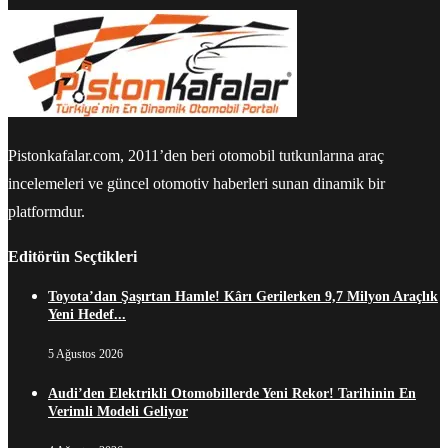
Pistonkafalar.com, 2011’den beri otomobil tutkunlarına araç
incelemeleri ve güncel otomotiv haberleri sunan dinamik bir
platformdur.
Editörün Seçtikleri
Toyota’dan Şaşırtan Hamle! Kârı Gerilerken 9,7 Milyon Araçlık
Yeni Hedef...
5 Ağustos 2026
Audi’den Elektrikli Otomobillerde Yeni Rekor! Tarihinin En
Verimli Modeli Geliyor