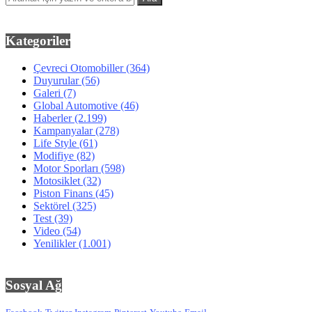
Kategoriler
Çevreci Otomobiller
(364)
Duyurular
(56)
Galeri
(7)
Global Automotive
(46)
Haberler
(2.199)
Kampanyalar
(278)
Life Style
(61)
Modifiye
(82)
Motor Sporları
(598)
Motosiklet
(32)
Piston Finans
(45)
Sektörel
(325)
Test
(39)
Video
(54)
Yenilikler
(1.001)
Sosyal Ağ