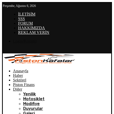
Perşembe, Ağustos 6, 2026
İLETİŞİM
SSS
FORUM
HAKKIMIZDA
REKLAM VERİN
Login/Register
Anasayfa
Haber
Sektörel
Piston Finans
Diğer
Yenilik
Motosiklet
Modifiye
Duyurular
Galeri