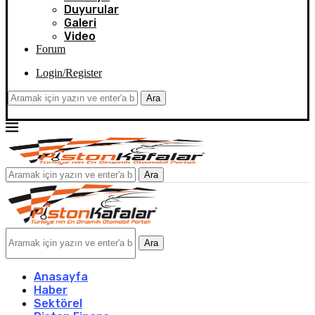
Duyurular
Galeri
Video
Forum
Login/Register
Ara
Ara
Ara
Anasayfa
Haber
Sektörel