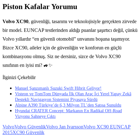
Piston Kafalar Yorumu
Volvo XC90
, güvenliği, tasarımı ve teknolojisiyle gerçekten zirvede
bir model. EUNCAP testlerinden aldığı puanlar şaşırtıcı değil, çünkü
Volvo yıllardır “en güvenli otomobil” unvanını boşuna taşımıyor.
Bizce XC90, aileler için de güvenliğin ve konforun en güçlü
kombinasyonu olmuş. Siz ne dersiniz, sizce de Volvo XC90
sınıfının en iyisi mi? 🚙✨
İlginizi Çekebilir
Manuel Şanzımanlı Suzuki Swift Hibrit Geliyor!
Visteon ve TomTom Dünyada İlk Olan Araç İçi Yerel Yapay Zekâ
Destekli Navigasyon Sistemini Piyasaya Sürdü
Alpine A390 Türkiye’de 6,3 Milyon TL’den Satışa Sunuldu
Hyundai CRATER Concept: Markanın En Radikal Off-Road
Vizyonu Sahneye Çıktı
Volvo
Volvo Güvenlik
Volvo Jan Ivarsson
Volvo XC90 EUNCAP
2015
XC90 Güvenlik