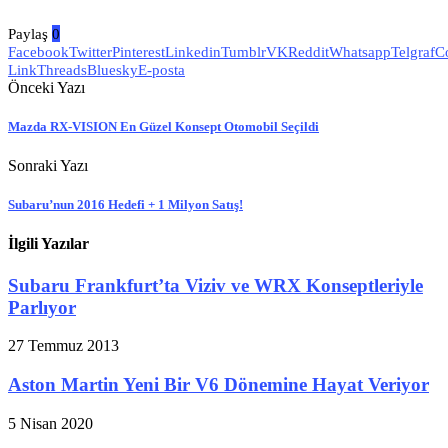
Paylaş
0
Facebook
Twitter
Pinterest
Linkedin
Tumblr
VK
Reddit
Whatsapp
Telgraf
C
Link
Threads
Bluesky
E-posta
Önceki Yazı
Mazda RX-VISION En Güzel Konsept Otomobil Seçildi
Sonraki Yazı
Subaru’nun 2016 Hedefi + 1 Milyon Satış!
İlgili Yazılar
Subaru Frankfurt’ta Viziv ve WRX Konseptleriyle
Parlıyor
27 Temmuz 2013
Aston Martin Yeni Bir V6 Dönemine Hayat Veriyor
5 Nisan 2020