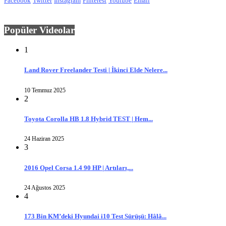
Facebook
Twitter
Instagram
Pinterest
Youtube
Email
Popüler Videolar
1
Land Rover Freelander Testi | İkinci Elde Nelere...
10 Temmuz 2025
2
Toyota Corolla HB 1.8 Hybrid TEST | Hem...
24 Haziran 2025
3
2016 Opel Corsa 1.4 90 HP | Artıları,...
24 Ağustos 2025
4
173 Bin KM’deki Hyundai i10 Test Sürüşü: Hâlâ...