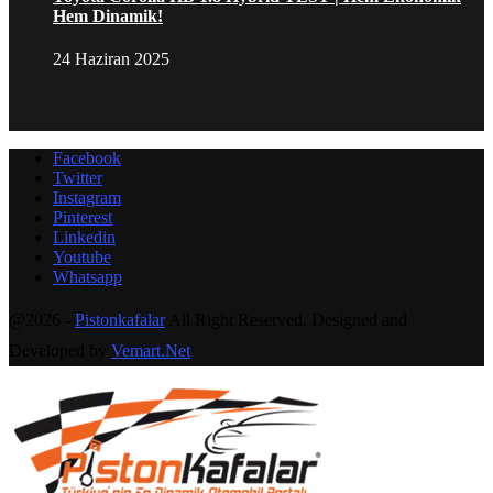
Hem Dinamik!
24 Haziran 2025
Facebook
Twitter
Instagram
Pinterest
Linkedin
Youtube
Whatsapp
@2026 -
Pistonkafalar
All Right Reserved. Designed and
Developed by
Vemart.Net