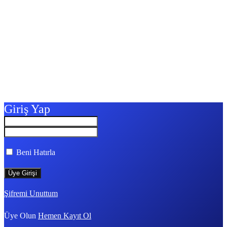
Giriş Yap
Beni Hatırla
Şifremi Unuttum
Üye Olun
Hemen Kayıt Ol