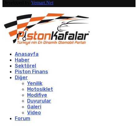
Developed by
Vemart.Net
Anasayfa
Haber
Sektörel
Piston Finans
Diğer
Yenilik
Motosiklet
Modifiye
Duyurular
Galeri
Video
Forum