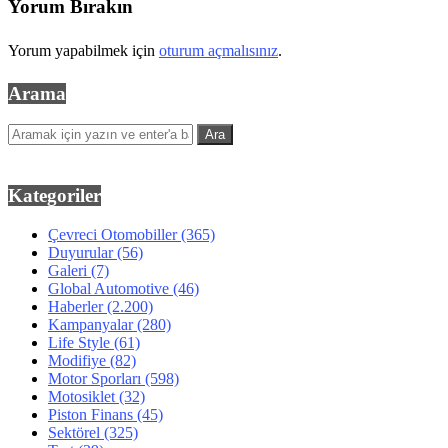
Yorum Bırakın
Yorum yapabilmek için
oturum açmalısınız
.
Arama
Kategoriler
Çevreci Otomobiller
(365)
Duyurular
(56)
Galeri
(7)
Global Automotive
(46)
Haberler
(2.200)
Kampanyalar
(280)
Life Style
(61)
Modifiye
(82)
Motor Sporları
(598)
Motosiklet
(32)
Piston Finans
(45)
Sektörel
(325)