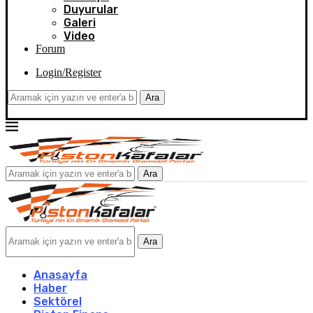
Duyurular
Galeri
Video
Forum
Login/Register
Ara
Ara
Ara
Anasayfa
Haber
Sektörel