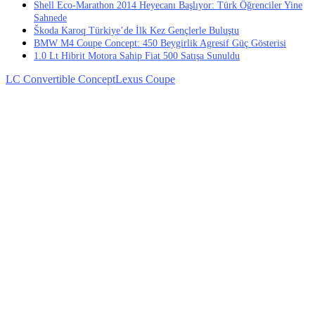
Shell Eco-Marathon 2014 Heyecanı Başlıyor: Türk Öğrenciler Yine
Sahnede
Škoda Karoq Türkiye’de İlk Kez Gençlerle Buluştu
BMW M4 Coupe Concept: 450 Beygirlik Agresif Güç Gösterisi
1.0 Lt Hibrit Motora Sahip Fiat 500 Satışa Sunuldu
LC Convertible Concept
Lexus Coupe