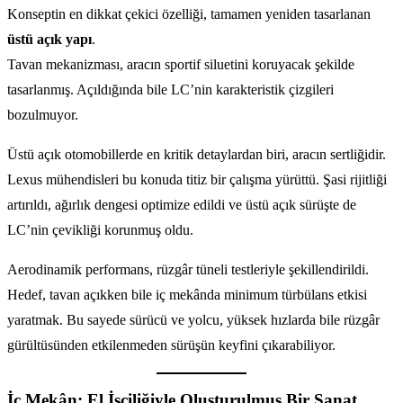
Konseptin en dikkat çekici özelliği, tamamen yeniden tasarlanan
üstü açık yapı
.
Tavan mekanizması, aracın sportif siluetini koruyacak şekilde
tasarlanmış. Açıldığında bile LC’nin karakteristik çizgileri
bozulmuyor.
Üstü açık otomobillerde en kritik detaylardan biri, aracın sertliğidir.
Lexus mühendisleri bu konuda titiz bir çalışma yürüttü. Şasi rijitliği
artırıldı, ağırlık dengesi optimize edildi ve üstü açık sürüşte de
LC’nin çevikliği korunmuş oldu.
Aerodinamik performans, rüzgâr tüneli testleriyle şekillendirildi.
Hedef, tavan açıkken bile iç mekânda minimum türbülans etkisi
yaratmak. Bu sayede sürücü ve yolcu, yüksek hızlarda bile rüzgâr
gürültüsünden etkilenmeden sürüşün keyfini çıkarabiliyor.
İç Mekân: El İşçiliğiyle Oluşturulmuş Bir Sanat