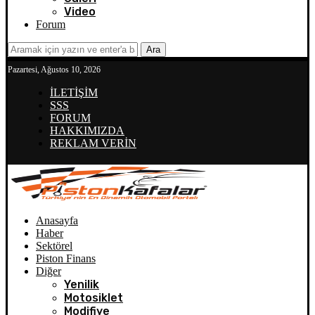
Video
Forum
Ara
Pazartesi, Ağustos 10, 2026
İLETİŞİM
SSS
FORUM
HAKKIMIZDA
REKLAM VERİN
Anasayfa
Haber
Sektörel
Piston Finans
Diğer
Yenilik
Motosiklet
Modifiye