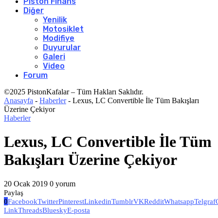
Piston Finans
Diğer
Yenilik
Motosiklet
Modifiye
Duyurular
Galeri
Video
Forum
©2025 PistonKafalar – Tüm Hakları Saklıdır.
Anasayfa
-
Haberler
-
Lexus, LC Convertible İle Tüm Bakışları
Üzerine Çekiyor
Haberler
Lexus, LC Convertible İle Tüm
Bakışları Üzerine Çekiyor
20 Ocak 2019
0 yorum
Paylaş
0
Facebook
Twitter
Pinterest
Linkedin
Tumblr
VK
Reddit
Whatsapp
Telgraf
Link
Threads
Bluesky
E-posta