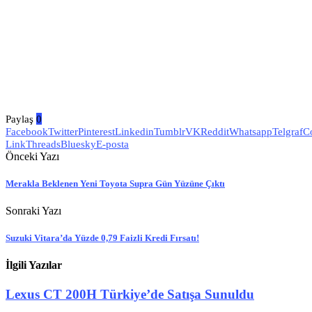
Paylaş
0
Facebook
Twitter
Pinterest
Linkedin
Tumblr
VK
Reddit
Whatsapp
Telgraf
C
Link
Threads
Bluesky
E-posta
Önceki Yazı
Merakla Beklenen Yeni Toyota Supra Gün Yüzüne Çıktı
Sonraki Yazı
Suzuki Vitara’da Yüzde 0,79 Faizli Kredi Fırsatı!
İlgili Yazılar
Lexus CT 200H Türkiye’de Satışa Sunuldu