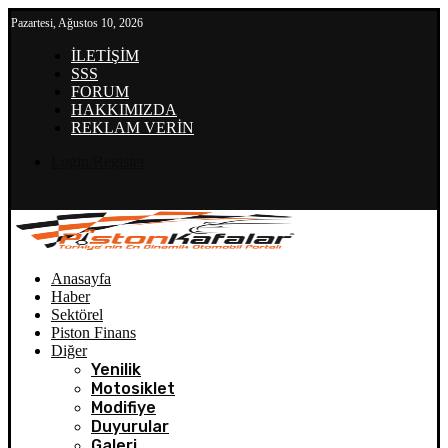
Pazartesi, Ağustos 10, 2026
İLETİŞİM
SSS
FORUM
HAKKIMIZDA
REKLAM VERİN
Login/Register
Anasayfa
Haber
Sektörel
Piston Finans
Diğer
Yenilik
Motosiklet
Modifiye
Duyurular
Galeri