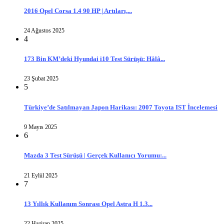
2016 Opel Corsa 1.4 90 HP | Artıları,...
24 Ağustos 2025
4
173 Bin KM’deki Hyundai i10 Test Sürüşü: Hâlâ...
23 Şubat 2025
5
Türkiye’de Satılmayan Japon Harikası: 2007 Toyota IST İncelemesi
9 Mayıs 2025
6
Mazda 3 Test Sürüşü | Gerçek Kullanıcı Yorumu:...
21 Eylül 2025
7
13 Yıllık Kullanım Sonrası Opel Astra H 1.3...
22 Haziran 2025