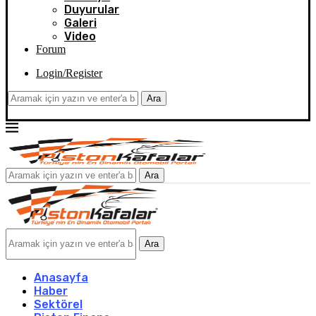
Duyurular
Galeri
Video
Forum
Login/Register
Ara
Ara
Ara
Anasayfa
Haber
Sektörel