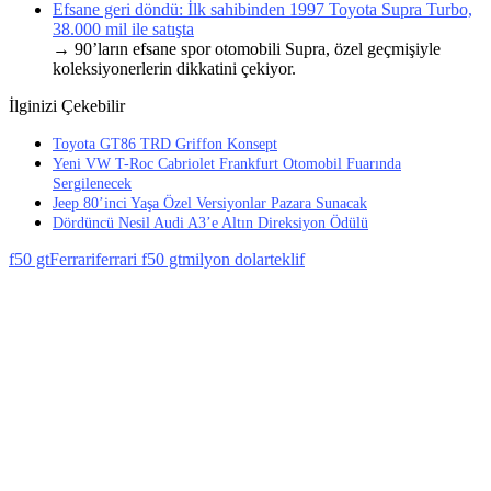
Efsane geri döndü: İlk sahibinden 1997 Toyota Supra Turbo,
38.000 mil ile satışta
→ 90’ların efsane spor otomobili Supra, özel geçmişiyle
koleksiyonerlerin dikkatini çekiyor.
İlginizi Çekebilir
Toyota GT86 TRD Griffon Konsept
Yeni VW T-Roc Cabriolet Frankfurt Otomobil Fuarında
Sergilenecek
Jeep 80’inci Yaşa Özel Versiyonlar Pazara Sunacak
Dördüncü Nesil Audi A3’e Altın Direksiyon Ödülü
f50 gt
Ferrari
ferrari f50 gt
milyon dolar
teklif