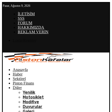
Pazar, Ağustos 9, 2026
İLETİŞİM
SSS
FORUM
HAKKIMIZDA
REKLAM VERİN
Login/Register
Anasayfa
Haber
Sektörel
Piston Finans
Diğer
Yenilik
Motosiklet
Modifiye
Duyurular
Galeri