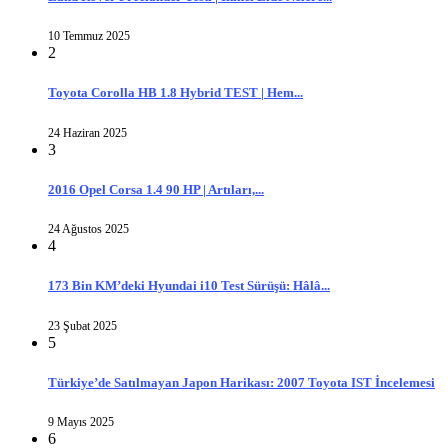
10 Temmuz 2025
2
Toyota Corolla HB 1.8 Hybrid TEST | Hem...
24 Haziran 2025
3
2016 Opel Corsa 1.4 90 HP | Artıları,...
24 Ağustos 2025
4
173 Bin KM’deki Hyundai i10 Test Sürüşü: Hâlâ...
23 Şubat 2025
5
Türkiye’de Satılmayan Japon Harikası: 2007 Toyota IST İncelemesi
9 Mayıs 2025
6