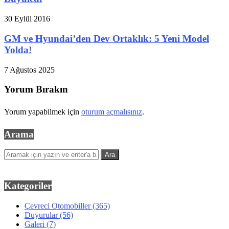
30 Eylül 2016
GM ve Hyundai’den Dev Ortaklık: 5 Yeni Model
Yolda!
7 Ağustos 2025
Yorum Bırakın
Yorum yapabilmek için
oturum açmalısınız
.
Arama
Kategoriler
Çevreci Otomobiller
(365)
Duyurular
(56)
Galeri
(7)