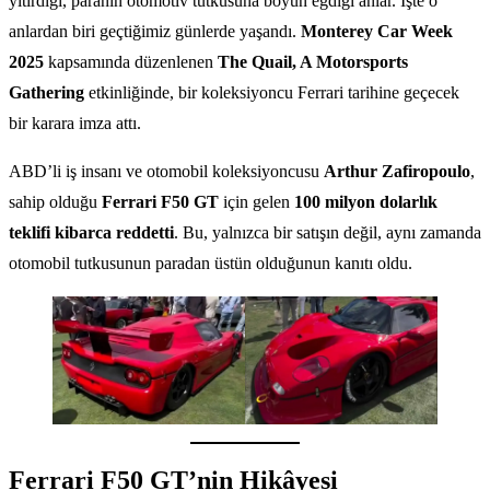
yitirdiği, paranın otomotiv tutkusuna boyun eğdiği anlar. İşte o
anlardan biri geçtiğimiz günlerde yaşandı.
Monterey Car Week
2025
kapsamında düzenlenen
The Quail, A Motorsports
Gathering
etkinliğinde, bir koleksiyoncu Ferrari tarihine geçecek
bir karara imza attı.
ABD’li iş insanı ve otomobil koleksiyoncusu
Arthur Zafiropoulo
,
sahip olduğu
Ferrari F50 GT
için gelen
100 milyon dolarlık
teklifi kibarca reddetti
. Bu, yalnızca bir satışın değil, aynı zamanda
otomobil tutkusunun paradan üstün olduğunun kanıtı oldu.
Ferrari F50 GT’nin Hikâyesi