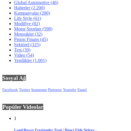
Global Automotive
(46)
Haberler
(2.200)
Kampanyalar
(280)
Life Style
(61)
Modifiye
(82)
Motor Sporları
(598)
Motosiklet
(32)
Piston Finans
(45)
Sektörel
(325)
Test
(39)
Video
(54)
Yenilikler
(1.001)
Sosyal Ağ
Facebook
Twitter
Instagram
Pinterest
Youtube
Email
Popüler Videolar
1
Land Rover Freelander Testi | İkinci Elde Nelere...