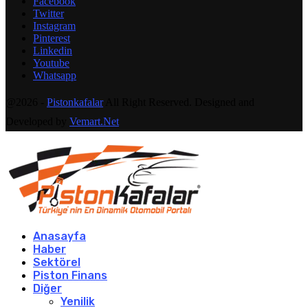
Facebook
Twitter
Instagram
Pinterest
Linkedin
Youtube
Whatsapp
@2026 -
Pistonkafalar
All Right Reserved. Designed and
Developed by
Vemart.Net
Anasayfa
Haber
Sektörel
Piston Finans
Diğer
Yenilik