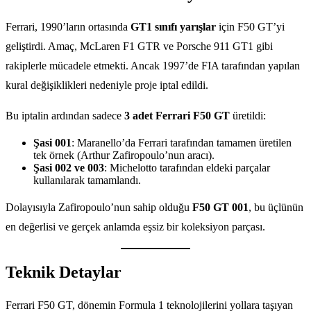
Ferrari, 1990’ların ortasında
GT1 sınıfı yarışlar
için F50 GT’yi
geliştirdi. Amaç, McLaren F1 GTR ve Porsche 911 GT1 gibi
rakiplerle mücadele etmekti. Ancak 1997’de FIA tarafından yapılan
kural değişiklikleri nedeniyle proje iptal edildi.
Bu iptalin ardından sadece
3 adet Ferrari F50 GT
üretildi:
Şasi 001
: Maranello’da Ferrari tarafından tamamen üretilen
tek örnek (Arthur Zafiropoulo’nun aracı).
Şasi 002 ve 003
: Michelotto tarafından eldeki parçalar
kullanılarak tamamlandı.
Dolayısıyla Zafiropoulo’nun sahip olduğu
F50 GT 001
, bu üçlünün
en değerlisi ve gerçek anlamda eşsiz bir koleksiyon parçası.
Teknik Detaylar
Ferrari F50 GT, dönemin Formula 1 teknolojilerini yollara taşıyan