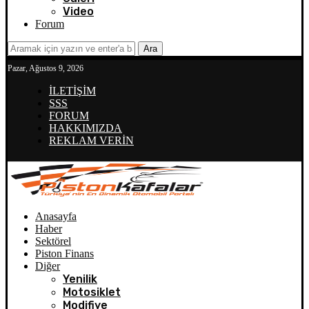
Video
Forum
Ara
Pazar, Ağustos 9, 2026
İLETİŞİM
SSS
FORUM
HAKKIMIZDA
REKLAM VERİN
Anasayfa
Haber
Sektörel
Piston Finans
Diğer
Yenilik
Motosiklet
Modifiye