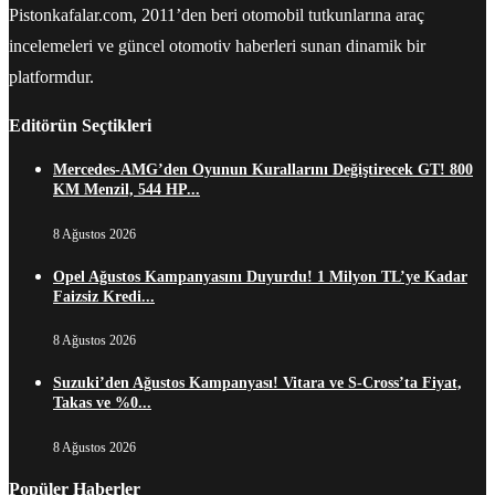
Pistonkafalar.com, 2011’den beri otomobil tutkunlarına araç
incelemeleri ve güncel otomotiv haberleri sunan dinamik bir
platformdur.
Editörün Seçtikleri
Mercedes-AMG’den Oyunun Kurallarını Değiştirecek GT! 800
KM Menzil, 544 HP...
8 Ağustos 2026
Opel Ağustos Kampanyasını Duyurdu! 1 Milyon TL’ye Kadar
Faizsiz Kredi...
8 Ağustos 2026
Suzuki’den Ağustos Kampanyası! Vitara ve S-Cross’ta Fiyat,
Takas ve %0...
8 Ağustos 2026
Popüler Haberler