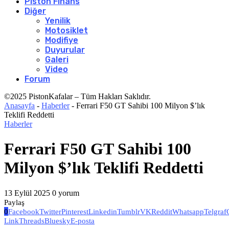
Piston Finans
Diğer
Yenilik
Motosiklet
Modifiye
Duyurular
Galeri
Video
Forum
©2025 PistonKafalar – Tüm Hakları Saklıdır.
Anasayfa
-
Haberler
-
Ferrari F50 GT Sahibi 100 Milyon $’lık
Teklifi Reddetti
Haberler
Ferrari F50 GT Sahibi 100
Milyon $’lık Teklifi Reddetti
13 Eylül 2025
0 yorum
Paylaş
0
Facebook
Twitter
Pinterest
Linkedin
Tumblr
VK
Reddit
Whatsapp
Telgraf
Link
Threads
Bluesky
E-posta