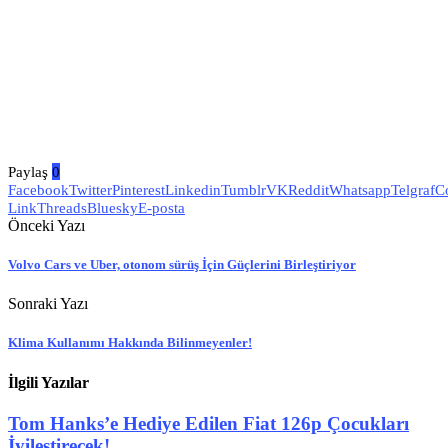
Paylaş
0
Facebook
Twitter
Pinterest
Linkedin
Tumblr
VK
Reddit
Whatsapp
Telgraf
C
Link
Threads
Bluesky
E-posta
Önceki Yazı
Volvo Cars ve Uber, otonom sürüş İçin Güçlerini Birleştiriyor
Sonraki Yazı
Klima Kullanımı Hakkında Bilinmeyenler!
İlgili Yazılar
Tom Hanks’e Hediye Edilen Fiat 126p Çocukları
İyileştirecek!