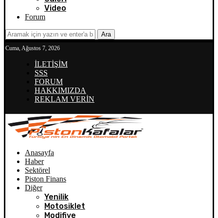
Video
Forum
Ara
Cuma, Ağustos 7, 2026
İLETİŞİM
SSS
FORUM
HAKKIMIZDA
REKLAM VERİN
Anasayfa
Haber
Sektörel
Piston Finans
Diğer
Yenilik
Motosiklet
Modifiye