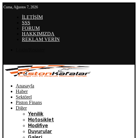
Cuma, Ağustos 7, 2026
İLETİŞİM
SSS
FORUM
HAKKIMIZDA
REKLAM VERİN
Login/Register
Anasayfa
Haber
Sektörel
Piston Finans
Diğer
Yenilik
Motosiklet
Modifiye
Duyurular
Galeri