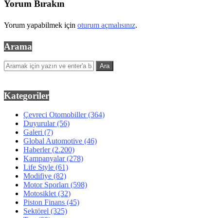
Yorum Bırakın
Yorum yapabilmek için
oturum açmalısınız
.
Arama
Kategoriler
Çevreci Otomobiller
(364)
Duyurular
(56)
Galeri
(7)
Global Automotive
(46)
Haberler
(2.200)
Kampanyalar
(278)
Life Style
(61)
Modifiye
(82)
Motor Sporları
(598)
Motosiklet
(32)
Piston Finans
(45)
Sektörel
(325)