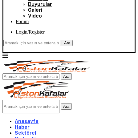
Duyurular
Galeri
Video
Forum
Login/Register
Ara
Ara
Ara
Anasayfa
Haber
Sektörel