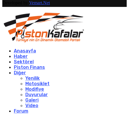
Developed by
Vemart.Net
Anasayfa
Haber
Sektörel
Piston Finans
Diğer
Yenilik
Motosiklet
Modifiye
Duyurular
Galeri
Video
Forum