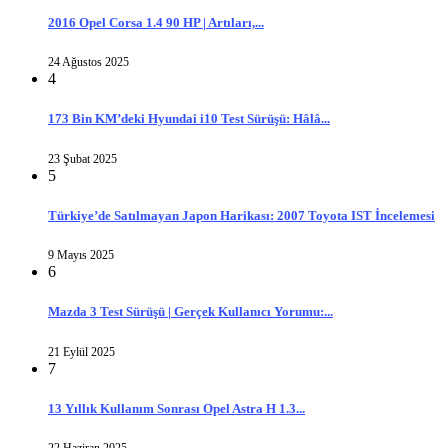
2016 Opel Corsa 1.4 90 HP | Artıları,...
24 Ağustos 2025
4
173 Bin KM’deki Hyundai i10 Test Sürüşü: Hâlâ...
23 Şubat 2025
5
Türkiye’de Satılmayan Japon Harikası: 2007 Toyota IST İncelemesi
9 Mayıs 2025
6
Mazda 3 Test Sürüşü | Gerçek Kullanıcı Yorumu:...
21 Eylül 2025
7
13 Yıllık Kullanım Sonrası Opel Astra H 1.3...