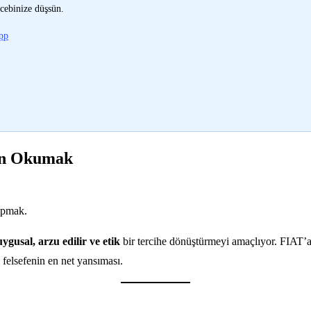
cebinize düşsün.
pp
den Okumak
apmak.
ygusal, arzu edilir ve etik
bir tercihe dönüştürmeyi amaçlıyor. FIAT’a 
 felsefenin en net yansıması.