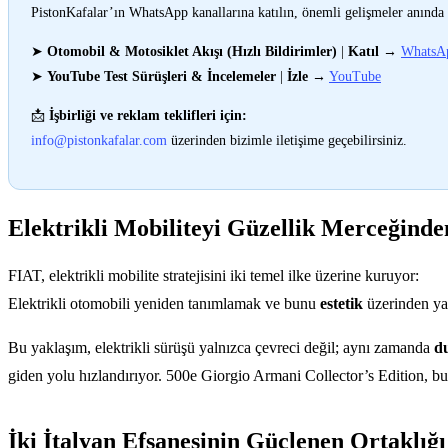
PistonKafalar’ın WhatsApp kanallarına katılın, önemli gelişmeler anında 
➤
Otomobil & Motosiklet Akışı (Hızlı Bildirimler)
|
Katıl
→
WhatsA
➤
YouTube Test Sürüşleri & İncelemeler
|
İzle
→
YouTube
📩
İşbirliği ve reklam teklifleri için:
info@pistonkafalar.com
üzerinden bizimle iletişime geçebilirsiniz.
Elektrikli Mobiliteyi Güzellik Merceğin
FIAT, elektrikli mobilite stratejisini iki temel ilke üzerine kuruyor:
Elektrikli otomobili yeniden tanımlamak ve bunu
estetik
üzerinden y
Bu yaklaşım, elektrikli sürüşü yalnızca çevreci değil; aynı zamanda
du
giden yolu hızlandırıyor. 500e Giorgio Armani Collector’s Edition, bu
İki İtalyan Efsanesinin Güçlenen Ortaklığı