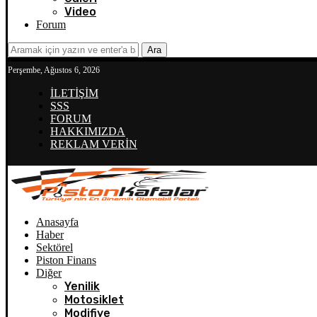
Video
Forum
Ara
Perşembe, Ağustos 6, 2026
İLETİŞİM
SSS
FORUM
HAKKIMIZDA
REKLAM VERİN
Anasayfa
Haber
Sektörel
Piston Finans
Diğer
Yenilik
Motosiklet
Modifiye