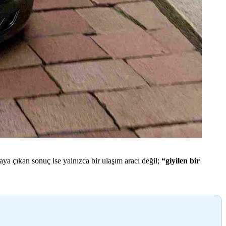
aya çıkan sonuç ise yalnızca bir ulaşım aracı değil;
“giyilen bir