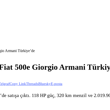
rgio Armani Türkiye’de
 Fiat 500e Giorgio Armani Türki
Telgraf
Copy Link
Threads
Bluesky
E-posta
de satışa çıktı. 118 HP güç, 320 km menzil ve 2.019.900