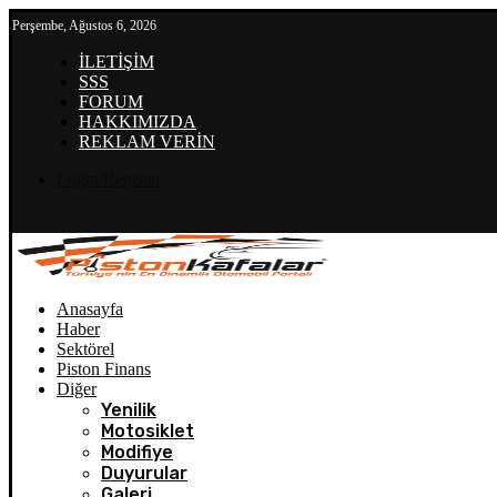
Perşembe, Ağustos 6, 2026
İLETİŞİM
SSS
FORUM
HAKKIMIZDA
REKLAM VERİN
Login/Register
Anasayfa
Haber
Sektörel
Piston Finans
Diğer
Yenilik
Motosiklet
Modifiye
Duyurular
Galeri