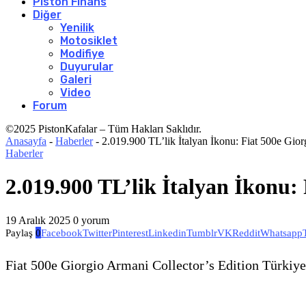
Piston Finans
Diğer
Yenilik
Motosiklet
Modifiye
Duyurular
Galeri
Video
Forum
©2025 PistonKafalar – Tüm Hakları Saklıdır.
Anasayfa
-
Haberler
-
2.019.900 TL’lik İtalyan İkonu: Fiat 500e Gio
Haberler
2.019.900 TL’lik İtalyan İkonu:
19 Aralık 2025
0 yorum
Paylaş
0
Facebook
Twitter
Pinterest
Linkedin
Tumblr
VK
Reddit
Whatsapp
Fiat 500e Giorgio Armani Collector’s Edition Türkiye’