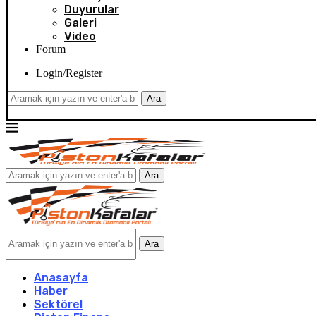
Duyurular
Galeri
Video
Forum
Login/Register
Ara
Ara
Ara
Anasayfa
Haber
Sektörel