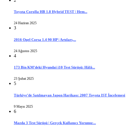
2
Toyota Corolla HB 1.8 Hybrid TEST | Hem...
24 Haziran 2025
3
2016 Opel Corsa 1.4 90 HP | Artıları,...
24 Ağustos 2025
4
173 Bin KM’deki Hyundai i10 Test Sürüşü: Hâlâ...
23 Şubat 2025
5
Türkiye’de Satılmayan Japon Harikası: 2007 Toyota IST İncelemesi
9 Mayıs 2025
6
Mazda 3 Test Sürüşü | Gerçek Kullanıcı Yorumu:...