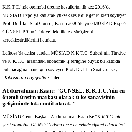
K.K.T.C.’nde otomobil üretme hayallerini ilk kez 2016’da
MÜSİAD Expo’ya katılarak yüksek sesle dile getirdikleri söyleyen
Prof. Dr. İrfan Suat Günsel, Kasım 2020’de yine MÜSİAD Expo’da
GÜNSEL B9’un Türkiye’deki ilk test sürüşlerini
gerçekleştirdiklerini hatırlattı.
Lefkoşa’da açılışı yapılan MÜSİAD K.K.T.C. Şubesi’nin Türkiye
ve K.K.T.C. arasındaki ekonomik iş birliğine büyük bir katkıda
bulunacağına inandığını söyleyen Prof. Dr. İrfan Suat Günsel,
“
Kıbrısımıza hoş geldiniz.
” dedi.
Abdurrahman Kaan: “GÜNSEL, K.K.T.C.’nin en
önemli üretim markası olarak ülke sanayisinin
gelişiminde lokomotif olacak.”
MÜSİAD Genel Başkanı Abdurrahman Kaan ise “
K.K.T.C.’nin
yerli otomobili GÜNSEL’i daha önce de evinde ziyaret ederek test