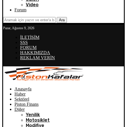
Video
Forum
Ara
Pazar, Ağustos 9, 2026
İLETİŞİM
SSS
FORUM
HAKKIMIZDA
REKLAM VERİN
Anasayfa
Haber
Sektörel
Piston Finans
Diğer
Yenilik
Motosiklet
Modifiye