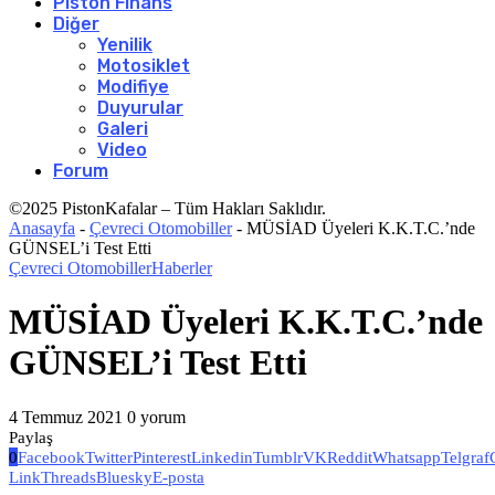
Piston Finans
Diğer
Yenilik
Motosiklet
Modifiye
Duyurular
Galeri
Video
Forum
©2025 PistonKafalar – Tüm Hakları Saklıdır.
Anasayfa
-
Çevreci Otomobiller
-
MÜSİAD Üyeleri K.K.T.C.’nde
GÜNSEL’i Test Etti
Çevreci Otomobiller
Haberler
MÜSİAD Üyeleri K.K.T.C.’nde
GÜNSEL’i Test Etti
4 Temmuz 2021
0 yorum
Paylaş
0
Facebook
Twitter
Pinterest
Linkedin
Tumblr
VK
Reddit
Whatsapp
Telgraf
Link
Threads
Bluesky
E-posta