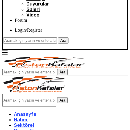
Duyurular
Galeri
Video
Forum
Login/Register
Ara
Ara
Ara
Anasayfa
Haber
Sektörel