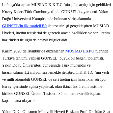
Lefkoşa’da açılan MÜSİAD K.K.T.C.’nin şube açılışı için geldikleri
Kuzey Kıbrıs Türk Cumhuriyeti’nde GÜNSEL’i ziyaret etti. Yakın
Doğu Üniversitesi Kampüsünde bulunan sürüş alanında
GÜNSEL’in ilk modeli B9
ile test sürüşü gerçekleştiren MÜSİAD
Üyeleri, üretim tesislerini de gezerek aracın özellikleri ve seri üretim
hazırlıkları ile ilgili de detaylı bilgiler aldı.
Kasım 2020’de İstanbul’da düzenlenen
MÜSİAD EXPO
fuarında,
Türkiye tanıtımı yapılan GÜNSEL, büyük bir beğeni toplamıştı.
Yakın Doğu Üniversitesi bünyesinde Türk mühendis ve
tasarımcıların 1,2 milyon saat emekle geliştirdiği K.K.T.C.’nin yerli
ve milli otomobili GÜNSEL’de seri üretim için hazırlıklar sürüyor.
Bu ay içerisinde açılışı yapılacak olan ikinci faz üretim tesisi ile
birlikte GÜNSEL Üretim Tesisleri, 35 bin metrekarelik toplam
kapalı alana ulaşacak.
Yakın Doğu Oluşumu Mütevelli Heyeti Başkanı Prof. Dr. İrfan Suat