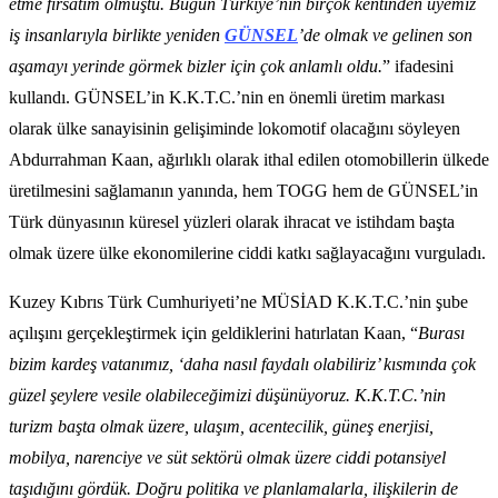
etme fırsatım olmuştu. Bugün Türkiye’nin birçok kentinden üyemiz
iş insanlarıyla birlikte yeniden
GÜNSEL
’de olmak ve gelinen son
aşamayı yerinde görmek bizler için çok anlamlı oldu.
” ifadesini
kullandı. GÜNSEL’in K.K.T.C.’nin en önemli üretim markası
olarak ülke sanayisinin gelişiminde lokomotif olacağını söyleyen
Abdurrahman Kaan, ağırlıklı olarak ithal edilen otomobillerin ülkede
üretilmesini sağlamanın yanında, hem TOGG hem de GÜNSEL’in
Türk dünyasının küresel yüzleri olarak ihracat ve istihdam başta
olmak üzere ülke ekonomilerine ciddi katkı sağlayacağını vurguladı.
Kuzey Kıbrıs Türk Cumhuriyeti’ne MÜSİAD K.K.T.C.’nin şube
açılışını gerçekleştirmek için geldiklerini hatırlatan Kaan, “
Burası
bizim kardeş vatanımız, ‘daha nasıl faydalı olabiliriz’ kısmında çok
güzel şeylere vesile olabileceğimizi düşünüyoruz. K.K.T.C.’nin
turizm başta olmak üzere, ulaşım, acentecilik, güneş enerjisi,
mobilya, narenciye ve süt sektörü olmak üzere ciddi potansiyel
taşıdığını gördük. Doğru politika ve planlamalarla, ilişkilerin de