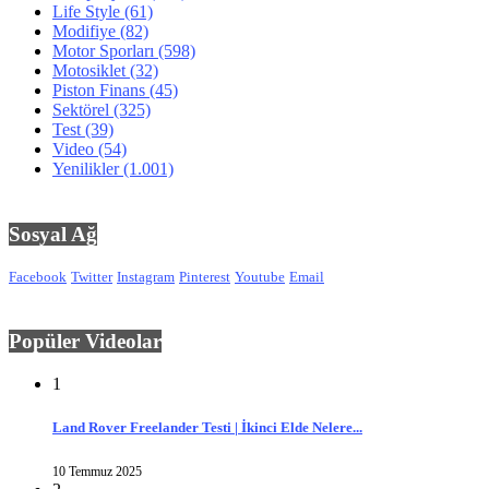
Life Style
(61)
Modifiye
(82)
Motor Sporları
(598)
Motosiklet
(32)
Piston Finans
(45)
Sektörel
(325)
Test
(39)
Video
(54)
Yenilikler
(1.001)
Sosyal Ağ
Facebook
Twitter
Instagram
Pinterest
Youtube
Email
Popüler Videolar
1
Land Rover Freelander Testi | İkinci Elde Nelere...
10 Temmuz 2025