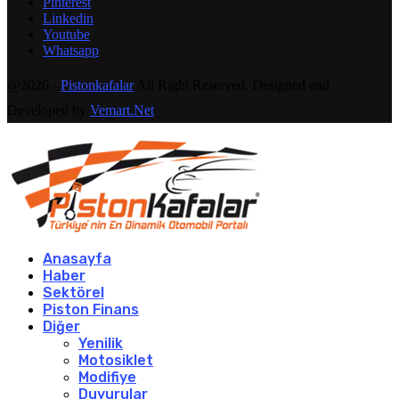
Pinterest
Linkedin
Youtube
Whatsapp
@2026 -
Pistonkafalar
All Right Reserved. Designed and
Developed by
Vemart.Net
Anasayfa
Haber
Sektörel
Piston Finans
Diğer
Yenilik
Motosiklet
Modifiye
Duyurular