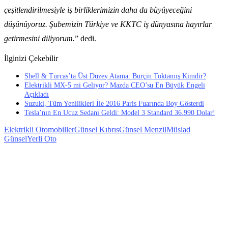
çeşitlendirilmesiyle iş birliklerimizin daha da büyüyeceğini
düşünüyoruz. Şubemizin Türkiye ve KKTC iş dünyasına hayırlar
getirmesini diliyorum.
” dedi.
İlginizi Çekebilir
Shell & Turcas’ta Üst Düzey Atama: Burçin Toktamış Kimdir?
Elektrikli MX-5 mi Geliyor? Mazda CEO’su En Büyük Engeli
Açıkladı
Suzuki, Tüm Yenilikleri İle 2016 Paris Fuarında Boy Gösterdi
Tesla’nın En Ucuz Sedanı Geldi: Model 3 Standard 36.990 Dolar!
Elektrikli Otomobiller
Günsel Kıbrıs
Günsel Menzil
Müsiad
Günsel
Yerli Oto