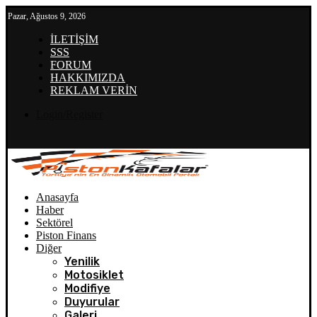
Pazar, Ağustos 9, 2026
İLETİŞİM
SSS
FORUM
HAKKIMIZDA
REKLAM VERİN
Login/Register
Anasayfa
Haber
Sektörel
Piston Finans
Diğer
Yenilik
Motosiklet
Modifiye
Duyurular
Galeri