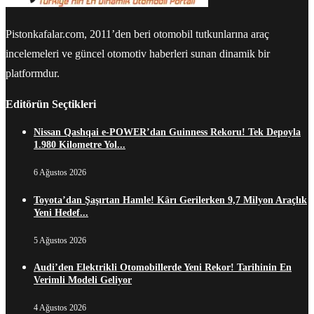
Pistonkafalar.com, 2011’den beri otomobil tutkunlarına araç
incelemeleri ve güncel otomotiv haberleri sunan dinamik bir
platformdur.
Editörün Seçtikleri
Nissan Qashqai e-POWER’dan Guinness Rekoru! Tek Depoyla
1.980 Kilometre Yol...
6 Ağustos 2026
Toyota’dan Şaşırtan Hamle! Kârı Gerilerken 9,7 Milyon Araçlık
Yeni Hedef...
5 Ağustos 2026
Audi’den Elektrikli Otomobillerde Yeni Rekor! Tarihinin En
Verimli Modeli Geliyor
4 Ağustos 2026