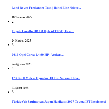
Land Rover Freelander Testi | İkinci Elde Nelere...
10 Temmuz 2025
2
Toyota Corolla HB 1.8 Hybrid TEST | Hem...
24 Haziran 2025
3
2016 Opel Corsa 1.4 90 HP | Artıları,...
24 Ağustos 2025
4
173 Bin KM’deki Hyundai i10 Test Sürüşü: Hâlâ...
23 Şubat 2025
5
Türkiye’de Satılmayan Japon Harikası: 2007 Toyota IST İncelemesi