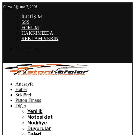
Cuma, Ağustos 7, 2026
İLETİŞİM
SSS
FORUM
HAKKIMIZDA
REKLAM VERİN
Login/Register
Anasayfa
Haber
Sektörel
Piston Finans
Diğer
Yenilik
Motosiklet
Modifiye
Duyurular
Galeri