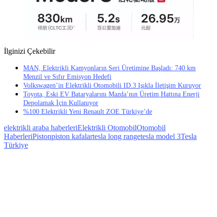
İlginizi Çekebilir
MAN, Elektrikli Kamyonların Seri Üretimine Başladı: 740 km
Menzil ve Sıfır Emisyon Hedefi
Volkswagen’in Elektrikli Otomobili ID.3 Işıkla İletişim Kuruyor
Toyota, Eski EV Bataryalarını Mazda’nın Üretim Hattına Enerji
Depolamak İçin Kullanıyor
%100 Elektrikli Yeni Renault ZOE Türkiye’de
elektrikli araba haberleri
Elektrikli Otomobil
Otomobil
Haberleri
Piston
piston kafalar
tesla long range
tesla model 3
Tesla
Türkiye