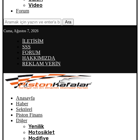
Video
Forum
Ara
Cuma, Ağustos 7, 2026
İLETİŞİM
SSS
FORUM
HAKKIMIZDA
REKLAM VERİN
Anasayfa
Haber
Sektörel
Piston Finans
Diğer
Yenilik
Motosiklet
Modifiye