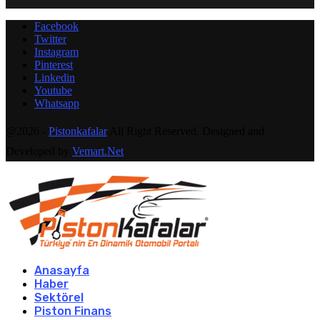
Facebook
Twitter
Instagram
Pinterest
Linkedin
Youtube
Whatsapp
@2026 -
Pistonkafalar
All Right Reserved. Designed and
Developed by
Vemart.Net
Anasayfa
Haber
Sektörel
Piston Finans