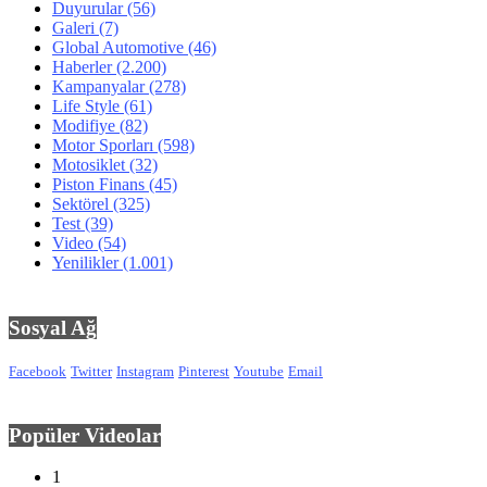
Duyurular
(56)
Galeri
(7)
Global Automotive
(46)
Haberler
(2.200)
Kampanyalar
(278)
Life Style
(61)
Modifiye
(82)
Motor Sporları
(598)
Motosiklet
(32)
Piston Finans
(45)
Sektörel
(325)
Test
(39)
Video
(54)
Yenilikler
(1.001)
Sosyal Ağ
Facebook
Twitter
Instagram
Pinterest
Youtube
Email
Popüler Videolar
1