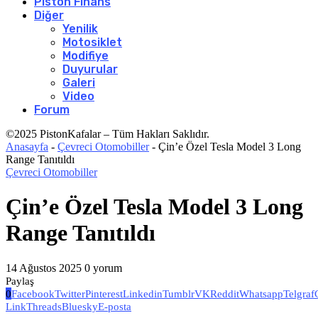
Piston Finans
Diğer
Yenilik
Motosiklet
Modifiye
Duyurular
Galeri
Video
Forum
©2025 PistonKafalar – Tüm Hakları Saklıdır.
Anasayfa
-
Çevreci Otomobiller
-
Çin’e Özel Tesla Model 3 Long
Range Tanıtıldı
Çevreci Otomobiller
Çin’e Özel Tesla Model 3 Long
Range Tanıtıldı
14 Ağustos 2025
0 yorum
Paylaş
0
Facebook
Twitter
Pinterest
Linkedin
Tumblr
VK
Reddit
Whatsapp
Telgraf
Link
Threads
Bluesky
E-posta