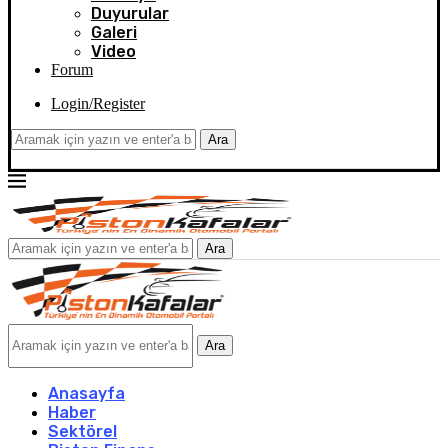
Duyurular
Galeri
Video
Forum
Login/Register
Ara
Ara
Ara
Anasayfa
Haber
Sektörel