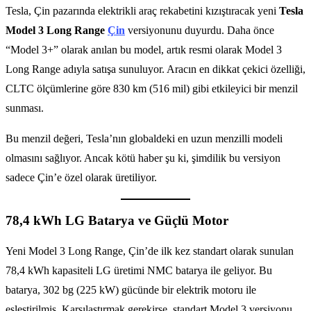
Tesla, Çin pazarında elektrikli araç rekabetini kızıştıracak yeni
Tesla
Model 3 Long Range
Çin
versiyonunu duyurdu. Daha önce
“Model 3+” olarak anılan bu model, artık resmi olarak Model 3
Long Range adıyla satışa sunuluyor. Aracın en dikkat çekici özelliği,
CLTC ölçümlerine göre 830 km (516 mil) gibi etkileyici bir menzil
sunması.
Bu menzil değeri, Tesla’nın globaldeki en uzun menzilli modeli
olmasını sağlıyor. Ancak kötü haber şu ki, şimdilik bu versiyon
sadece Çin’e özel olarak üretiliyor.
78,4 kWh LG Batarya ve Güçlü Motor
Yeni Model 3 Long Range, Çin’de ilk kez standart olarak sunulan
78,4 kWh kapasiteli LG üretimi NMC batarya ile geliyor. Bu
batarya, 302 bg (225 kW) gücünde bir elektrik motoru ile
eşleştirilmiş. Karşılaştırmak gerekirse, standart Model 3 versiyonu