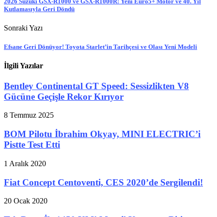
2026 Suzuki GSX-R1000 ve GSX-R1000R: Yeni Euro5+ Motor ve 40. Yıl
Kutlamasıyla Geri Döndü
Sonraki Yazı
Efsane Geri Dönüyor! Toyota Starlet’in Tarihçesi ve Olası Yeni Modeli
İlgili Yazılar
Bentley Continental GT Speed: Sessizlikten V8
Gücüne Geçişle Rekor Kırıyor
8 Temmuz 2025
BOM Pilotu İbrahim Okyay, MINI ELECTRIC’i
Pistte Test Etti
1 Aralık 2020
Fiat Concept Centoventi, CES 2020’de Sergilendi!
20 Ocak 2020