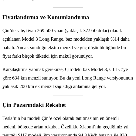
Fiyatlandırma ve Konumlandırma
Çin’de satış fiyatı 269.500 yuan (yaklaşık 37.950 dolar) olarak
açıklanan Model 3 Long Range, baz modelden yaklaşık %14 daha
pahalı. Ancak sunduğu ekstra menzil ve güç düşünüldüğünde bu
fiyat farkı birçok tüketici için makul görünüyor.
Karşılaştırma yapmak gerekirse, Çin’deki baz Model 3, CLTC’ye
göre 634 km menzil sunuyor. Bu da yeni Long Range versiyonunun
yaklaşık 200 km ek menzil sağladığı anlamına geliyor.
Çin Pazarındaki Rekabet
Tesla’nın bu modeli Çin’e özel olarak tanıtmasının en önemli
nedeni, bölgede artan rekabet. Özellikle Xiaomi’nin geçtiğimiz yıl
tanıttığı SU7 modeli, Pro versiyonunda 94,3 kWh batarya ile 830