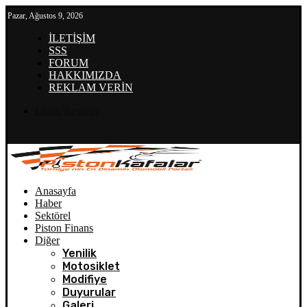
Pazar, Ağustos 9, 2026
İLETİŞİM
SSS
FORUM
HAKKIMIZDA
REKLAM VERİN
Login/Register
Anasayfa
Haber
Sektörel
Piston Finans
Diğer
Yenilik
Motosiklet
Modifiye
Duyurular
Galeri