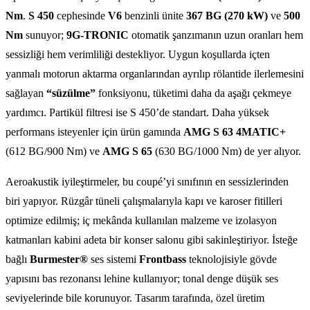
Nm
.
S 450
cephesinde
V6
benzinli ünite
367 BG (270 kW)
ve
500
Nm
sunuyor;
9G-TRONIC
otomatik şanzımanın uzun oranları hem
sessizliği hem verimliliği destekliyor. Uygun koşullarda içten
yanmalı motorun aktarma organlarından ayrılıp rölantide ilerlemesini
sağlayan
“süzülme”
fonksiyonu, tüketimi daha da aşağı çekmeye
yardımcı. Partikül filtresi ise S 450’de standart. Daha yüksek
performans isteyenler için ürün gamında
AMG S 63 4MATIC+
(612 BG/900 Nm) ve
AMG S 65
(630 BG/1000 Nm) de yer alıyor.
Aeroakustik iyileştirmeler, bu coupé’yi sınıfının en sessizlerinden
biri yapıyor. Rüzgâr tüneli çalışmalarıyla kapı ve karoser fitilleri
optimize edilmiş; iç mekânda kullanılan malzeme ve izolasyon
katmanları kabini adeta bir konser salonu gibi sakinleştiriyor. İsteğe
bağlı
Burmester®
ses sistemi
Frontbass
teknolojisiyle gövde
yapısını bas rezonansı lehine kullanıyor; tonal denge düşük ses
seviyelerinde bile korunuyor. Tasarım tarafında, özel üretim