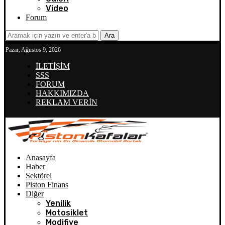
Video
Forum
Ara
Pazar, Ağustos 9, 2026
İLETİŞİM
SSS
FORUM
HAKKIMIZDA
REKLAM VERİN
Anasayfa
Haber
Sektörel
Piston Finans
Diğer
Yenilik
Motosiklet
Modifiye