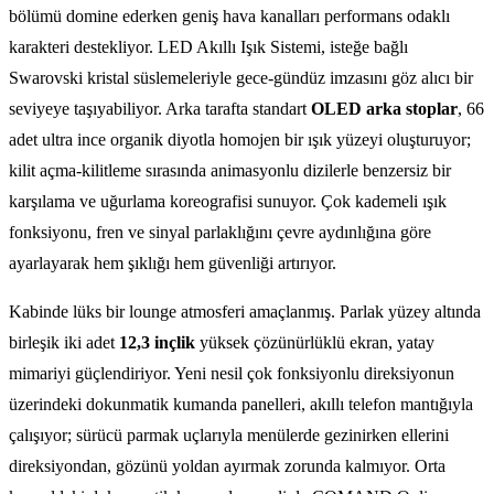
bölümü domine ederken geniş hava kanalları performans odaklı
karakteri destekliyor. LED Akıllı Işık Sistemi, isteğe bağlı
Swarovski kristal süslemeleriyle gece-gündüz imzasını göz alıcı bir
seviyeye taşıyabiliyor. Arka tarafta standart
OLED arka stoplar
, 66
adet ultra ince organik diyotla homojen bir ışık yüzeyi oluşturuyor;
kilit açma-kilitleme sırasında animasyonlu dizilerle benzersiz bir
karşılama ve uğurlama koreografisi sunuyor. Çok kademeli ışık
fonksiyonu, fren ve sinyal parlaklığını çevre aydınlığına göre
ayarlayarak hem şıklığı hem güvenliği artırıyor.
Kabinde lüks bir lounge atmosferi amaçlanmış. Parlak yüzey altında
birleşik iki adet
12,3 inçlik
yüksek çözünürlüklü ekran, yatay
mimariyi güçlendiriyor. Yeni nesil çok fonksiyonlu direksiyonun
üzerindeki dokunmatik kumanda panelleri, akıllı telefon mantığıyla
çalışıyor; sürücü parmak uçlarıyla menülerde gezinirken ellerini
direksiyondan, gözünü yoldan ayırmak zorunda kalmıyor. Orta