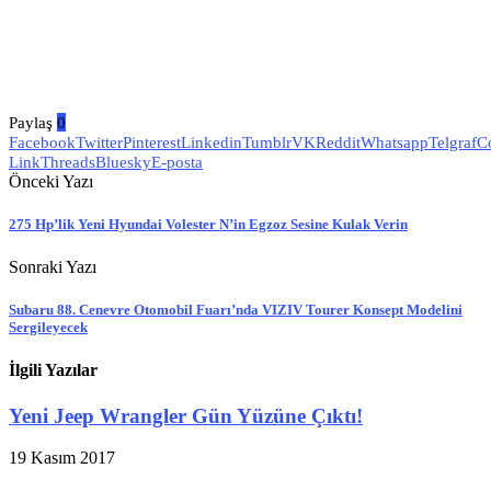
Paylaş
0
Facebook
Twitter
Pinterest
Linkedin
Tumblr
VK
Reddit
Whatsapp
Telgraf
C
Link
Threads
Bluesky
E-posta
Önceki Yazı
275 Hp’lik Yeni Hyundai Volester N’in Egzoz Sesine Kulak Verin
Sonraki Yazı
Subaru 88. Cenevre Otomobil Fuarı’nda VIZIV Tourer Konsept Modelini
Sergileyecek
İlgili Yazılar
Yeni Jeep Wrangler Gün Yüzüne Çıktı!
19 Kasım 2017