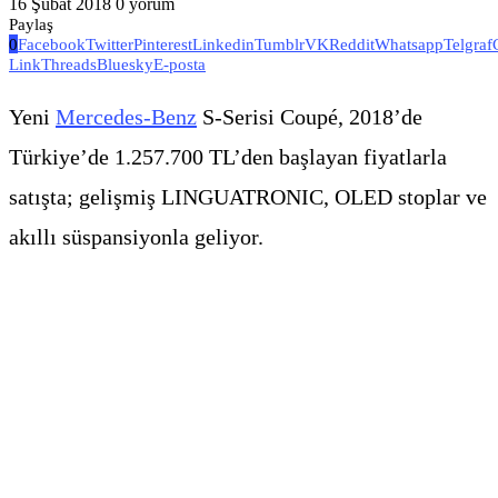
16 Şubat 2018
0 yorum
Paylaş
0
Facebook
Twitter
Pinterest
Linkedin
Tumblr
VK
Reddit
Whatsapp
Telgraf
Link
Threads
Bluesky
E-posta
Yeni
Mercedes-Benz
S-Serisi Coupé, 2018’de
Türkiye’de 1.257.700 TL’den başlayan fiyatlarla
satışta; gelişmiş LINGUATRONIC, OLED stoplar ve
akıllı süspansiyonla geliyor.