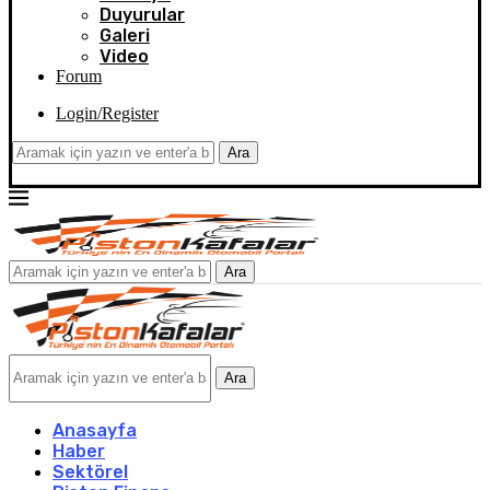
Duyurular
Galeri
Video
Forum
Login/Register
Ara
Ara
Ara
Anasayfa
Haber
Sektörel