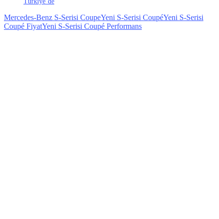
Türkiye’de
Mercedes-Benz S-Serisi Coupe
Yeni S-Serisi Coupé
Yeni S-Serisi
Coupé Fiyat
Yeni S-Serisi Coupé Performans