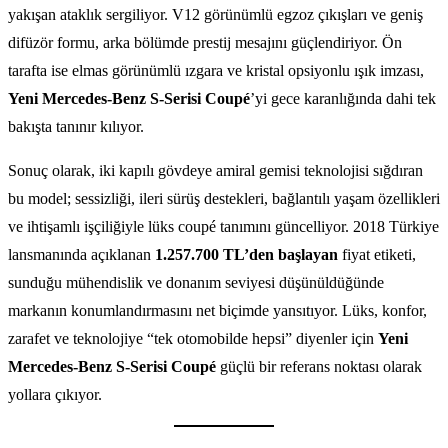
yakışan ataklık sergiliyor. V12 görünümlü egzoz çıkışları ve geniş
difüzör formu, arka bölümde prestij mesajını güçlendiriyor. Ön
tarafta ise elmas görünümlü ızgara ve kristal opsiyonlu ışık imzası,
Yeni Mercedes-Benz S-Serisi Coupé
’yi gece karanlığında dahi tek
bakışta tanınır kılıyor.
Sonuç olarak, iki kapılı gövdeye amiral gemisi teknolojisi sığdıran
bu model; sessizliği, ileri sürüş destekleri, bağlantılı yaşam özellikleri
ve ihtişamlı işçiliğiyle lüks coupé tanımını güncelliyor. 2018 Türkiye
lansmanında açıklanan
1.257.700 TL’den başlayan
fiyat etiketi,
sunduğu mühendislik ve donanım seviyesi düşünüldüğünde
markanın konumlandırmasını net biçimde yansıtıyor. Lüks, konfor,
zarafet ve teknolojiye “tek otomobilde hepsi” diyenler için
Yeni
Mercedes-Benz S-Serisi Coupé
güçlü bir referans noktası olarak
yollara çıkıyor.