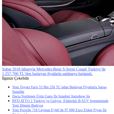
Şubat 2018 itibarıyla Mercedes-Benz S-Serisi Coupé Türkiye’de
1.257.700 TL’den başlayan fiyatlarla satılmaya başlandı.
İlginizi Çekebilir
Yeni Toyota Yaris 53 Bin 250 TL’ndan Başlayan Fiyatlarla Satışa
Sunuldu
Dacia Yenilenen Ürün Gamı İle İstanbul Autoshow’da
BYD ATTO 2 Türkiye’ye Geliyor: Elektrikli B-SUV Segmentinde
Yeni Dönem Başlıyor
Yeni Porsche 718 Cayman Eylül’de 97.000 Euro Etiket Fiyatı İle