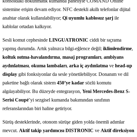
konsoldaki dokunmatik kumanda paneliyle COMAND Online
sistemine erişim devam ediyor. NFC destekli akıllı telefonlar dijital
anahtar olarak kullanılabiliyor;
Qi uyumlu kablosuz şarj
ile
kablolar ortadan kalkıyor.
Sesli komut cephesinde
LINGUATRONIC
ciddi bir sıçrama
yapmış durumda. Artık yalnızca bilgi-eğlence değil;
iklimlendirme
,
koltuk ısıtma-havalandırma
,
masaj programları
,
ambiyans
aydınlatması
,
okuma lambaları
,
arka iç aydınlatma
ve
head-up
display
gibi fonksiyonlar da sesle yönetilebiliyor. Donanım ve dil
paketine bağlı olarak sistem
450’ye kadar
sözlü komutu
algılayabiliyor. Bu düzeyde entegrasyon,
Yeni Mercedes-Benz S-
Serisi Coupé
’yi sezgisel kumanda bakımından sınıfının
referanslarından biri haline getiriyor.
Sürüş desteklerinde, otonom sürüşe giden yolda önemli adımlar
mevcut.
Aktif takip yardımcısı DISTRONIC
ve
Aktif direksiyon