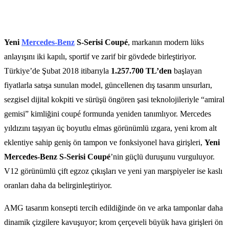
Yeni
Mercedes-Benz
S-Serisi Coupé
, markanın modern lüks
anlayışını iki kapılı, sportif ve zarif bir gövdede birleştiriyor.
Türkiye’de Şubat 2018 itibarıyla
1.257.700 TL’den
başlayan
fiyatlarla satışa sunulan model, güncellenen dış tasarım unsurları,
sezgisel dijital kokpiti ve sürüşü öngören şasi teknolojileriyle “amiral
gemisi” kimliğini coupé formunda yeniden tanımlıyor. Mercedes
yıldızını taşıyan üç boyutlu elmas görünümlü ızgara, yeni krom alt
eklentiye sahip geniş ön tampon ve fonksiyonel hava girişleri,
Yeni
Mercedes-Benz S-Serisi Coupé
’nin güçlü duruşunu vurguluyor.
V12 görünümlü çift egzoz çıkışları ve yeni yan marşpiyeler ise kaslı
oranları daha da belirginleştiriyor.
AMG tasarım konsepti tercih edildiğinde ön ve arka tamponlar daha
dinamik çizgilere kavuşuyor; krom çerçeveli büyük hava girişleri ön