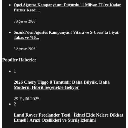
Opel Ağustos Kampanyasını Duyurdu! 1 Milyon TL’ye Kadar
Faizsiz Kredi...
8 Ağustos 2026
Suzuki’den Ağustos Kampanyası! Vitara ve S-Cross’ta Fiyat,
Takas ve %0...
8 Ağustos 2026
Popüler Haberler
1
2026 Chery Tiggo 8 Tanıtıldı: Daha Büyük, Daha
Modern, Hibrit Seçenekle Geliyor
29 Eylül 2025
2
Land Rover Freelander Testi | İkinci Elde Nelere Dikkat
Etmeli? Arazi Özellikleri ve Sürüş İzlenimi