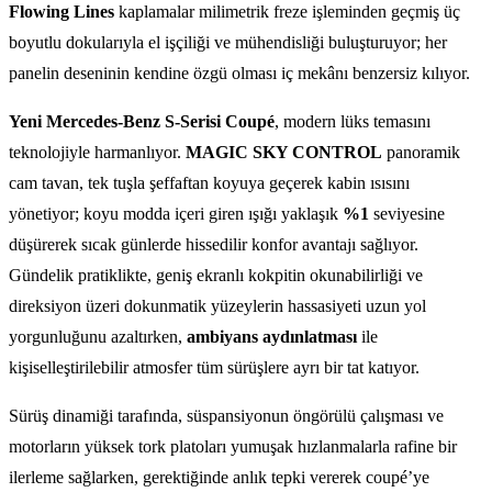
Flowing Lines
kaplamalar milimetrik freze işleminden geçmiş üç
boyutlu dokularıyla el işçiliği ve mühendisliği buluşturuyor; her
panelin deseninin kendine özgü olması iç mekânı benzersiz kılıyor.
Yeni Mercedes-Benz S-Serisi Coupé
, modern lüks temasını
teknolojiyle harmanlıyor.
MAGIC SKY CONTROL
panoramik
cam tavan, tek tuşla şeffaftan koyuya geçerek kabin ısısını
yönetiyor; koyu modda içeri giren ışığı yaklaşık
%1
seviyesine
düşürerek sıcak günlerde hissedilir konfor avantajı sağlıyor.
Gündelik pratiklikte, geniş ekranlı kokpitin okunabilirliği ve
direksiyon üzeri dokunmatik yüzeylerin hassasiyeti uzun yol
yorgunluğunu azaltırken,
ambiyans aydınlatması
ile
kişiselleştirilebilir atmosfer tüm sürüşlere ayrı bir tat katıyor.
Sürüş dinamiği tarafında, süspansiyonun öngörülü çalışması ve
motorların yüksek tork platoları yumuşak hızlanmalarla rafine bir
ilerleme sağlarken, gerektiğinde anlık tepki vererek coupé’ye