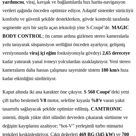
yardımcısı
, viraj, kavşak ve bağlantılarda hızı harita-navigasyon
verileri ışığında önceden optimize ediyor. Adaptif sistemler sürücüyü
konforlu ve güvenli şekilde desteklerken, gövde kontrolü tarafında
segmentte ayrı bir sayfa açan teknoloji yine S-Coupé’de.
MAGIC
BODY CONTROL
; ön camın ardına gizlenen stereo kameralarla
yolu tarayarak süspansiyon sertliğini önceden ayarlıyor, gelişmiş
versiyonunda
viraj içi eğim
fonksiyonuyla gövdeyi
2,65 dereceye
kadar yatırarak yanal ivmeyi yolculardan uzaklaştırıyor. Yeni stereo
kameraların daha hassas çalışması sayesinde sistem
180 km/s
hıza
kadar etkinliğini sürdürüyor.
Kaput altında iki ana karakter öne çıkıyor.
S 560 Coupé
’deki yeni
çift turbo beslemeli
V8
motor, selefine kıyasla
%8’e
varan yakıt
tasarrufu sağlayacak şekilde optimize edilmiş.
CAMTRONIC
sistemi, düşük yükte dört silindiri devreden çıkararak sürtünme ve
değişim kayıplarını azaltıyor; “hot-V” yerleşimli turbo mimarisi
tepkileri keskinleştiriyor. Çıktı değerleri
469 BG (345 kW)
ve
700