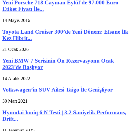
Yeni Porsche 718 Cayman Eylül’de 97.000 Euro
Etiket Fiyatı İle...
14 Mayıs 2016
Toyota Land Cruiser 300’de Yeni Dönem: Efsane İlk
Kez Hibrit...
21 Ocak 2026
Yeni BMW 7 Serisinin Ön Rezervasyonu Ocak
2023’de Başlıyor
14 Aralık 2022
Volkswagen’in SUV Ailesi Taigo İle Genişliyor
30 Mart 2021
Hyundai Ioniq 6 N Testi | 3.2 Saniyelik Performans,
Drift...
11 Temmuz 2025