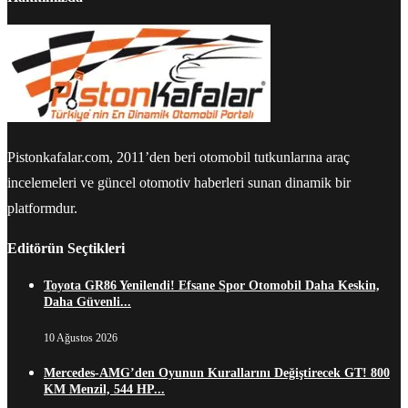
Pistonkafalar.com, 2011’den beri otomobil tutkunlarına araç
incelemeleri ve güncel otomotiv haberleri sunan dinamik bir
platformdur.
Editörün Seçtikleri
Toyota GR86 Yenilendi! Efsane Spor Otomobil Daha Keskin,
Daha Güvenli...
10 Ağustos 2026
Mercedes-AMG’den Oyunun Kurallarını Değiştirecek GT! 800
KM Menzil, 544 HP...