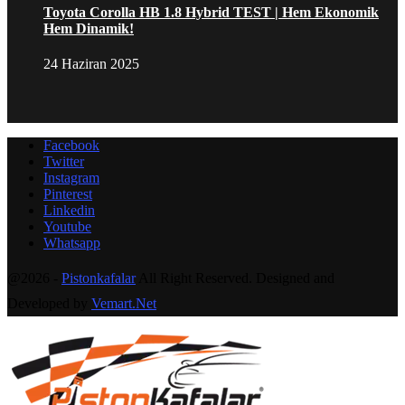
Toyota Corolla HB 1.8 Hybrid TEST | Hem Ekonomik
Hem Dinamik!
24 Haziran 2025
Facebook
Twitter
Instagram
Pinterest
Linkedin
Youtube
Whatsapp
@2026 -
Pistonkafalar
All Right Reserved. Designed and
Developed by
Vemart.Net