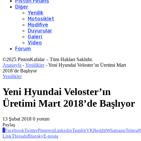
Piston Finans
Diğer
Yenilik
Motosiklet
Modifiye
Duyurular
Galeri
Video
Forum
©2025 PistonKafalar – Tüm Hakları Saklıdır.
Anasayfa
-
Yenilikler
-
Yeni Hyundai Veloster’ın Üretimi Mart
2018’de Başlıyor
Yenilikler
Yeni Hyundai Veloster’ın
Üretimi Mart 2018’de Başlıyor
13 Şubat 2018
0 yorum
Paylaş
0
Facebook
Twitter
Pinterest
Linkedin
Tumblr
VK
Reddit
Whatsapp
Telgraf
Link
Threads
Bluesky
E-posta