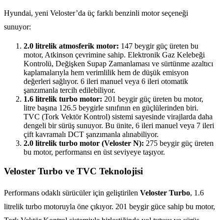
Hyundai, yeni Veloster’da üç farklı benzinli motor seçeneği
sunuyor:
2.0 litrelik atmosferik motor:
147 beygir güç üreten bu
motor, Atkinson çevrimine sahip. Elektronik Gaz Kelebeği
Kontrolü, Değişken Supap Zamanlaması ve sürtünme azaltıcı
kaplamalarıyla hem verimlilik hem de düşük emisyon
değerleri sağlıyor. 6 ileri manuel veya 6 ileri otomatik
şanzımanla tercih edilebiliyor.
1.6 litrelik turbo motor:
201 beygir güç üreten bu motor,
litre başına 126.5 beygirle sınıfının en güçlülerinden biri.
TVC (Tork Vektör Kontrol) sistemi sayesinde virajlarda daha
dengeli bir sürüş sunuyor. Bu ünite, 6 ileri manuel veya 7 ileri
çift kavramalı DCT şanzımanla alınabiliyor.
2.0 litrelik turbo motor (Veloster N):
275 beygir güç üreten
bu motor, performansı en üst seviyeye taşıyor.
Veloster Turbo ve TVC Teknolojisi
Performans odaklı sürücüler için geliştirilen
Veloster Turbo
, 1.6
litrelik turbo motoruyla öne çıkıyor. 201 beygir güce sahip bu motor,