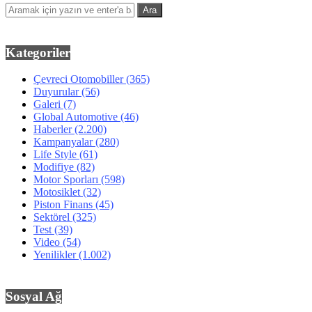
Kategoriler
Çevreci Otomobiller
(365)
Duyurular
(56)
Galeri
(7)
Global Automotive
(46)
Haberler
(2.200)
Kampanyalar
(280)
Life Style
(61)
Modifiye
(82)
Motor Sporları
(598)
Motosiklet
(32)
Piston Finans
(45)
Sektörel
(325)
Test
(39)
Video
(54)
Yenilikler
(1.002)
Sosyal Ağ