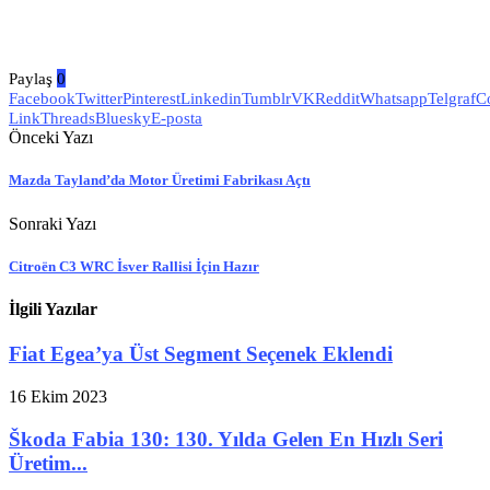
Paylaş
0
Facebook
Twitter
Pinterest
Linkedin
Tumblr
VK
Reddit
Whatsapp
Telgraf
C
Link
Threads
Bluesky
E-posta
Önceki Yazı
Mazda Tayland’da Motor Üretimi Fabrikası Açtı
Sonraki Yazı
Citroën C3 WRC İsver Rallisi İçin Hazır
İlgili Yazılar
Fiat Egea’ya Üst Segment Seçenek Eklendi
16 Ekim 2023
Škoda Fabia 130: 130. Yılda Gelen En Hızlı Seri
Üretim...