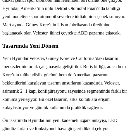
dikkat çekici spor otomobil hamlelerinden biri olarak öne çıkıyor.
Hyundai, Amerika’nın ünlü Detroit Otomobil Fuarı’nda tanıttığı
yeni modeliyle spor otomobil severlere iddialı bir seçenek sunuyor.
Mart ayında Güney Kore’nin Ulsan fabrikasında üretimine
başlanacak olan Veloster, ikinci çeyrekte ABD pazarına çıkacak.
Tasarımda Yeni Dönem
Yeni Hyundai Veloster, Güney Kore ve California’daki tasarım
merkezlerinin ortak çalışmasıyla geliştirildi. Bu iş birliği, araca hem
Kore’nin mühendislik gücünü hem de Amerikan pazarının
beklentilerini karşılayan tasarım unsurlarını kazandırdı. Veloster,
asimetrik 2+1 kapı konfigürasyonu sayesinde segmentinde farklı bir
konuma yerleşiyor. Bu özel tasarım, arka koltuklara erişimi
kolaylaştırıyor ve günlük kullanımda pratiklik sağlıyor.
Ön tasarımda Hyundai’nin yeni kademeli ızgara anlayışı, LED
gündüz farları ve fonksiyonel hava girişleri dikkat çekiyor.