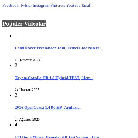
Facebook
Twitter
Instagram
Pinterest
Youtube
Email
Popüler Videolar
1
Land Rover Freelander Testi | İkinci Elde Nelere...
10 Temmuz 2025
2
Toyota Corolla HB 1.8 Hybrid TEST | Hem...
24 Haziran 2025
3
2016 Opel Corsa 1.4 90 HP | Artıları,...
24 Ağustos 2025
4
173 Bin KM’deki Hyundai i10 Test Sürüşü: Hâlâ...