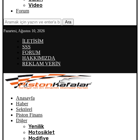
Video
Forum
Ara
Pazartesi, Ağustos 10, 2026
İLETİŞİM
SSS
FORUM
HAKKIMIZDA
REKLAM VERİN
Anasayfa
Haber
Sektörel
Piston Finans
Diğer
Yenilik
Motosiklet
Modifiye