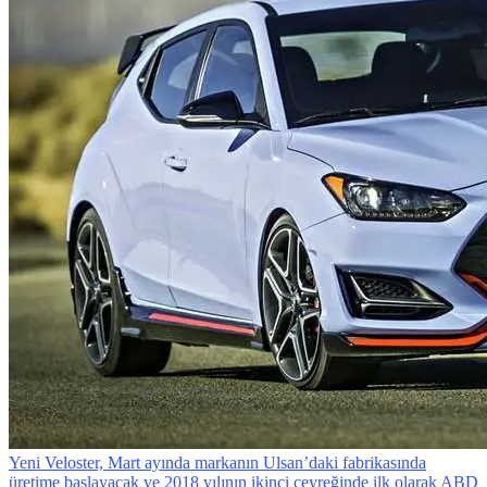
Yeni Veloster, Mart ayında markanın Ulsan’daki fabrikasında
üretime başlayacak ve 2018 yılının ikinci çeyreğinde ilk olarak ABD