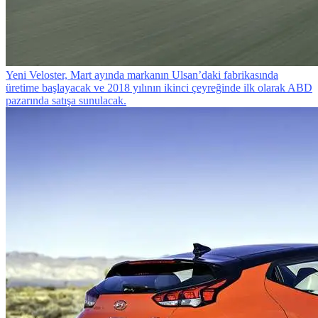
Yeni Veloster, Mart ayında markanın Ulsan’daki fabrikasında
üretime başlayacak ve 2018 yılının ikinci çeyreğinde ilk olarak ABD
pazarında satışa sunulacak.