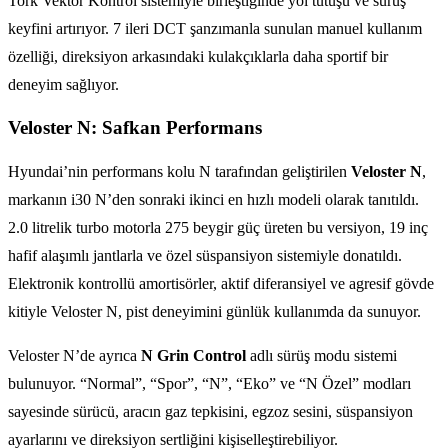
Tork Vektör Kontrol sistemiyle birleştiğinde yol tutuşu ve sürüş
keyfini artırıyor. 7 ileri DCT şanzımanla sunulan manuel kullanım
özelliği, direksiyon arkasındaki kulakçıklarla daha sportif bir
deneyim sağlıyor.
Veloster N: Safkan Performans
Hyundai’nin performans kolu N tarafından geliştirilen
Veloster N
,
markanın i30 N’den sonraki ikinci en hızlı modeli olarak tanıtıldı.
2.0 litrelik turbo motorla 275 beygir güç üreten bu versiyon, 19 inç
hafif alaşımlı jantlarla ve özel süspansiyon sistemiyle donatıldı.
Elektronik kontrollü amortisörler, aktif diferansiyel ve agresif gövde
kitiyle Veloster N, pist deneyimini günlük kullanımda da sunuyor.
Veloster N’de ayrıca
N Grin Control
adlı sürüş modu sistemi
bulunuyor. “Normal”, “Spor”, “N”, “Eko” ve “N Özel” modları
sayesinde sürücü, aracın gaz tepkisini, egzoz sesini, süspansiyon
ayarlarını ve direksiyon sertliğini kişiselleştirebiliyor.