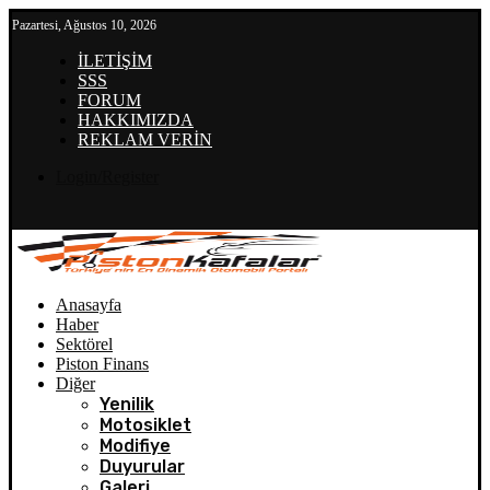
Pazartesi, Ağustos 10, 2026
İLETİŞİM
SSS
FORUM
HAKKIMIZDA
REKLAM VERİN
Login/Register
Anasayfa
Haber
Sektörel
Piston Finans
Diğer
Yenilik
Motosiklet
Modifiye
Duyurular
Galeri