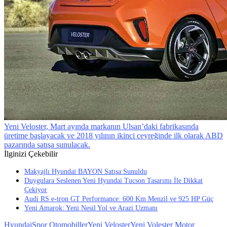
Yeni Veloster, Mart ayında markanın Ulsan’daki fabrikasında
üretime başlayacak ve 2018 yılının ikinci çeyreğinde ilk olarak ABD
pazarında satışa sunulacak.
İlginizi Çekebilir
Makyajlı Hyundai BAYON Satışa Sunuldu
Duygulara Seslenen Yeni Hyundai Tucson Tasarımı İle Dikkat
Çekiyor
Audi RS e-tron GT Performance: 600 Km Menzil ve 925 HP Güç
Yeni Amarok: Yeni Nesil Yol ve Arazi Uzmanı
Hyundai
Spor Otomobiller
Yeni Veloster
Yeni Volester Motor