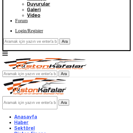
Duyurular
Galeri
Video
Forum
Login/Register
Ara
Ara
Ara
Anasayfa
Haber
Sektörel