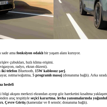
la sade ama
fonksiyon odaklı
bir yaşam alanı kuruyor.
m/işlev çubukları, hızlı klima erişimi.
avigasyon, radyo, ekran düzeni).
a
iki telefon
Bluetooth,
15W kablosuz şarj
.
i ayar, ısıtma/soğutma,
5 programlı masaj
(donanıma bağlı). Arka sıra
ma hedefi
ki bilgi akışını merkezi ekrandan ayırıp göz hareketini kısaltma yaklaşım
nden araç tespitiyle
seçici karartma
,
levha yansımalarında yoğunlu
rı
,
Çevre Görüş
(kameralar ve 8 sensör; donanıma bağlı).