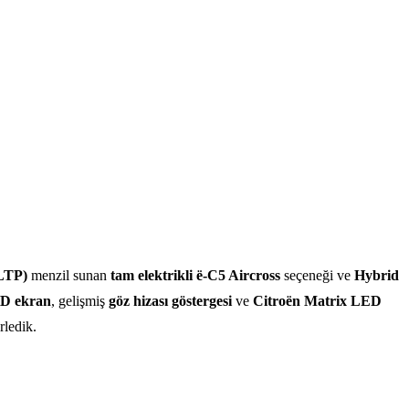
LTP)
menzil sunan
tam elektrikli ë-C5 Aircross
seçeneği ve
Hybrid
 HD ekran
, gelişmiş
göz hizası göstergesi
ve
Citroën Matrix LED
rledik.