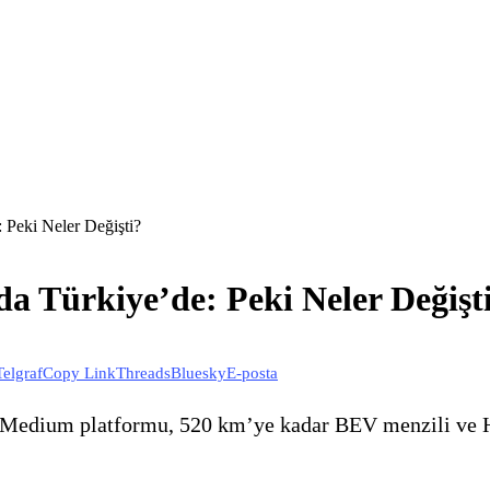
 Peki Neler Değişti?
a Türkiye’de: Peki Neler Değişt
Telgraf
Copy Link
Threads
Bluesky
E-posta
 Medium platformu, 520 km’ye kadar BEV menzili ve H