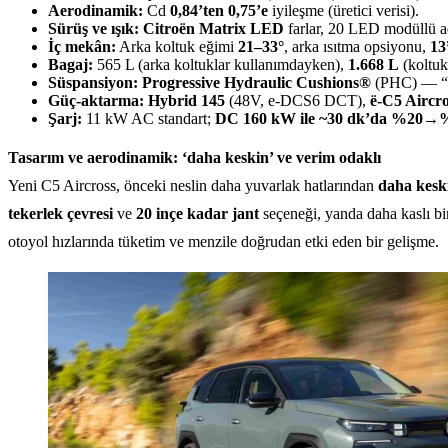
Aerodinamik:
Cd
0,84’ten 0,75’e
iyileşme (üretici verisi).
Sürüş ve ışık:
Citroën Matrix LED
farlar, 20 LED modüllü ad
İç mekân:
Arka koltuk eğimi
21–33°
, arka ısıtma opsiyonu,
13
Bagaj:
565 L (arka koltuklar kullanımdayken),
1.668 L
(koltuk
Süspansiyon:
Progressive Hydraulic Cushions®
(PHC) — “uç
Güç-aktarma:
Hybrid 145
(48V, e-DCS6 DCT),
ë-C5 Aircro
Şarj:
11 kW AC standart;
DC 160 kW ile ~30 dk’da %20→
Tasarım ve aerodinamik: ‘daha keskin’ ve verim odaklı
Yeni C5 Aircross, önceki neslin daha yuvarlak hatlarından
daha keski
tekerlek çevresi
ve
20 inçe kadar jant
seçeneği, yanda daha kaslı bir
otoyol hızlarında tüketim ve menzile doğrudan etki eden bir gelişme.