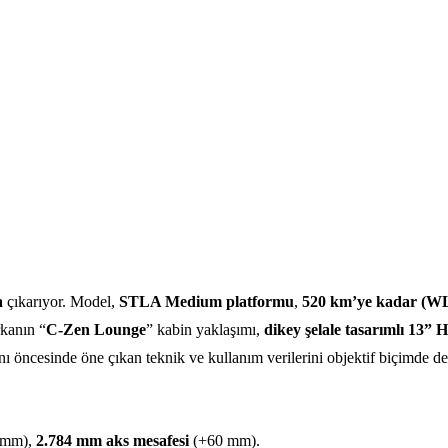
a
çıkarıyor. Model,
STLA Medium platformu
,
520 km’ye kadar (W
rkanın “
C-Zen Lounge
” kabin yaklaşımı,
dikey şelale tasarımlı 13”
nı öncesinde öne çıkan teknik ve kullanım verilerini objektif biçimde de
 mm),
2.784 mm aks mesafesi
(+60 mm).