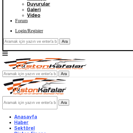
Duyurular
Galeri
Video
Forum
Login/Register
Ara
Ara
Ara
Anasayfa
Haber
Sektörel