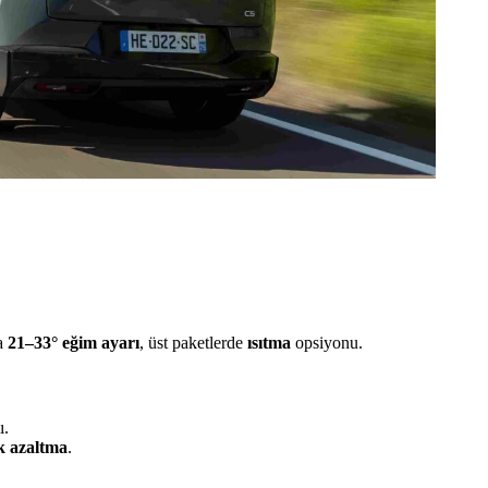
da
21–33° eğim ayarı
, üst paketlerde
ısıtma
opsiyonu.
ı.
k azaltma
.