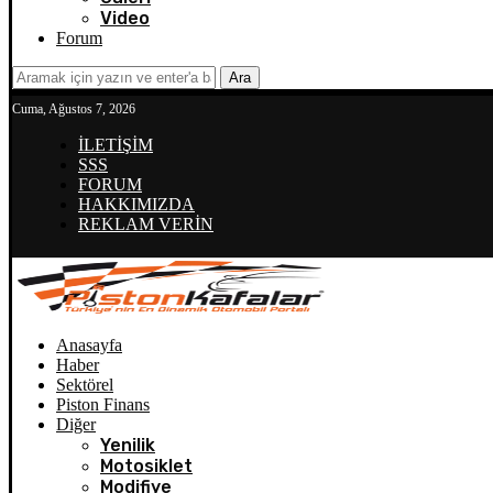
Video
Forum
Ara
Cuma, Ağustos 7, 2026
İLETİŞİM
SSS
FORUM
HAKKIMIZDA
REKLAM VERİN
Anasayfa
Haber
Sektörel
Piston Finans
Diğer
Yenilik
Motosiklet
Modifiye