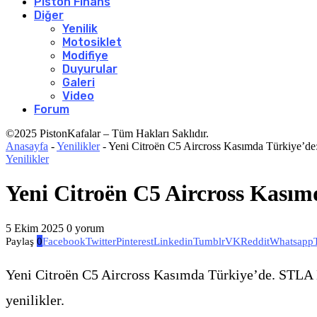
Piston Finans
Diğer
Yenilik
Motosiklet
Modifiye
Duyurular
Galeri
Video
Forum
©2025 PistonKafalar – Tüm Hakları Saklıdır.
Anasayfa
-
Yenilikler
-
Yeni Citroën C5 Aircross Kasımda Türkiye’de:
Yenilikler
Yeni Citroën C5 Aircross Kasımd
5 Ekim 2025
0 yorum
Paylaş
0
Facebook
Twitter
Pinterest
Linkedin
Tumblr
VK
Reddit
Whatsapp
Yeni Citroën C5 Aircross Kasımda Türkiye’de. STLA
yenilikler.