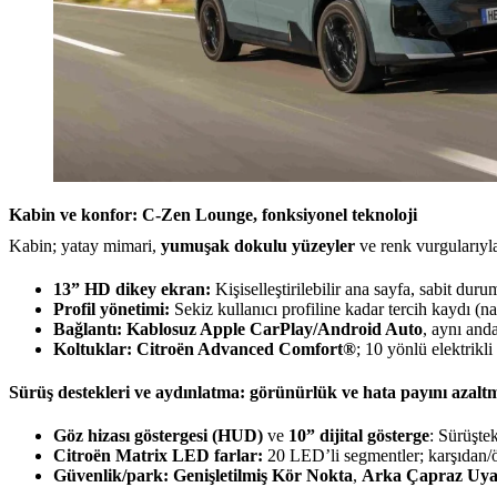
Kabin ve konfor: C-Zen Lounge, fonksiyonel teknoloji
Kabin; yatay mimari,
yumuşak dokulu yüzeyler
ve renk vurgularıy
13” HD dikey ekran:
Kişiselleştirilebilir ana sayfa, sabit duru
Profil yönetimi:
Sekiz kullanıcı profiline kadar tercih kaydı (n
Bağlantı:
Kablosuz Apple CarPlay/Android Auto
, aynı and
Koltuklar:
Citroën Advanced Comfort®
; 10 yönlü elektrikl
Sürüş destekleri ve aydınlatma: görünürlük ve hata payını azalt
Göz hizası göstergesi (HUD)
ve
10” dijital gösterge
: Sürüşte
Citroën Matrix LED farlar:
20 LED’li segmentler; karşıdan/ö
Güvenlik/park:
Genişletilmiş Kör Nokta
,
Arka Çapraz Uya