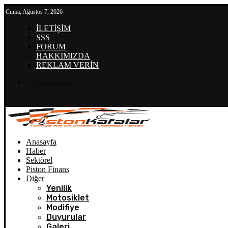
Cuma, Ağustos 7, 2026
İLETİŞİM
SSS
FORUM
HAKKIMIZDA
REKLAM VERİN
Login/Register
Anasayfa
Haber
Sektörel
Piston Finans
Diğer
Yenilik
Motosiklet
Modifiye
Duyurular
Galeri