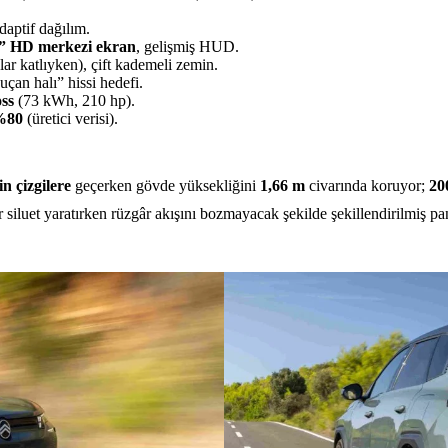
aptif dağılım.
” HD merkezi ekran
, gelişmiş HUD.
lar katlıyken), çift kademeli zemin.
an halı” hissi hedefi.
ss
(73 kWh, 210 hp).
%80
(üretici verisi).
n çizgilere
geçerken gövde yüksekliğini
1,66 m
civarında koruyor;
20
 siluet yaratırken rüzgâr akışını bozmayacak şekilde şekillendirilmiş p