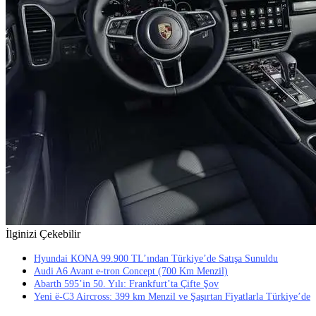
İlginizi Çekebilir
Hyundai KONA 99.900 TL’ından Türkiye’de Satışa Sunuldu
Audi A6 Avant e-tron Concept (700 Km Menzil)
Abarth 595’in 50. Yılı: Frankfurt’ta Çifte Şov
Yeni ë-C3 Aircross: 399 km Menzil ve Şaşırtan Fiyatlarla Türkiye’de