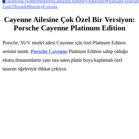
0
Facebook
Twitter
Pinterest
Linkedin
Tumblr
VK
Reddit
Whatsapp
Telgraf
Link
Threads
Bluesky
E-posta
Cayenne Ailesine Çok Özel Bir Versiyon:
Porsche Cayenne Platinum Edition
Porsche, SUV model ailesi Cayenne için özel Platinum Edition
serisini tanıttı.
Porsche Cayenne
Platinum Edition sahip olduğu
ekstra donanımların yanı sıra saten platin boya kaplamalı özel
tasarım öğeleriyle dikkat çekiyor.