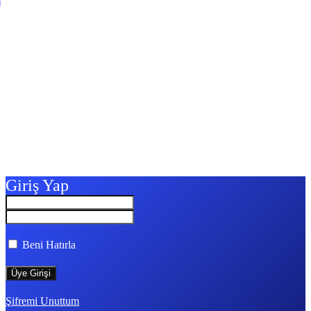
l
Giriş Yap
Beni Hatırla
Şifremi Unuttum