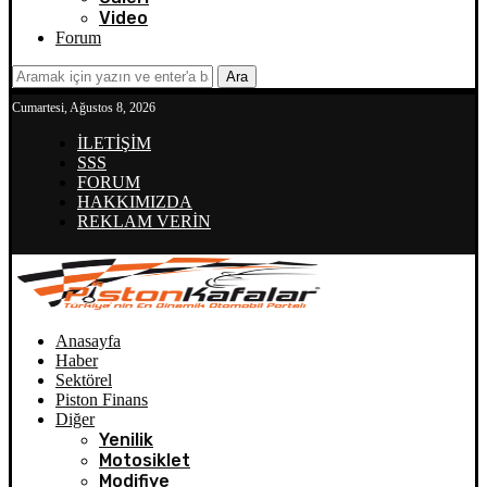
Video
Forum
Ara
Cumartesi, Ağustos 8, 2026
İLETİŞİM
SSS
FORUM
HAKKIMIZDA
REKLAM VERİN
Anasayfa
Haber
Sektörel
Piston Finans
Diğer
Yenilik
Motosiklet
Modifiye