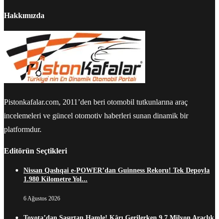
Hakkımızda
Pistonkafalar.com, 2011’den beri otomobil tutkunlarına araç
incelemeleri ve güncel otomotiv haberleri sunan dinamik bir
platformdur.
Editörün Seçtikleri
Nissan Qashqai e-POWER’dan Guinness Rekoru! Tek Depoyla
1.980 Kilometre Yol...
6 Ağustos 2026
Toyota’dan Şaşırtan Hamle! Kârı Gerilerken 9,7 Milyon Araçlık