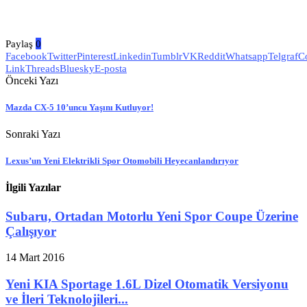
Paylaş
0
Facebook
Twitter
Pinterest
Linkedin
Tumblr
VK
Reddit
Whatsapp
Telgraf
C
Link
Threads
Bluesky
E-posta
Önceki Yazı
Mazda CX-5 10’uncu Yaşını Kutluyor!
Sonraki Yazı
Lexus’un Yeni Elektrikli Spor Otomobili Heyecanlandırıyor
İlgili Yazılar
Subaru, Ortadan Motorlu Yeni Spor Coupe Üzerine
Çalışıyor
14 Mart 2016
Yeni KIA Sportage 1.6L Dizel Otomatik Versiyonu
ve İleri Teknolojileri...