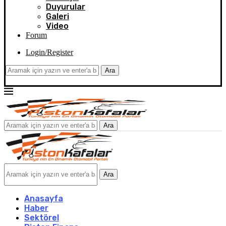
Duyurular
Galeri
Video
Forum
Login/Register
Ara
Ara
Ara
Anasayfa
Haber
Sektörel