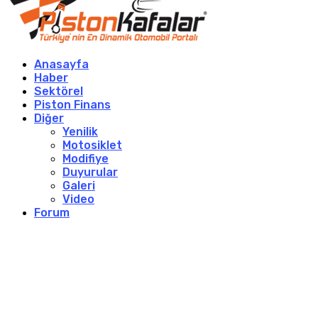
Anasayfa
Haber
Sektörel
Piston Finans
Diğer
Yenilik
Motosiklet
Modifiye
Duyurular
Galeri
Video
Forum