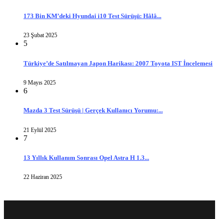
173 Bin KM’deki Hyundai i10 Test Sürüşü: Hâlâ...
23 Şubat 2025
5
Türkiye’de Satılmayan Japon Harikası: 2007 Toyota IST İncelemesi
9 Mayıs 2025
6
Mazda 3 Test Sürüşü | Gerçek Kullanıcı Yorumu:...
21 Eylül 2025
7
13 Yıllık Kullanım Sonrası Opel Astra H 1.3...
22 Haziran 2025