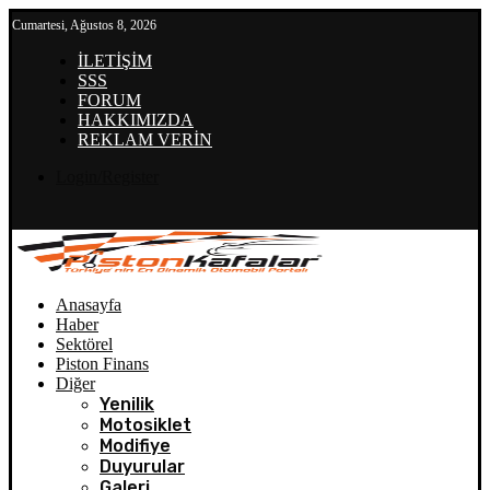
Cumartesi, Ağustos 8, 2026
İLETİŞİM
SSS
FORUM
HAKKIMIZDA
REKLAM VERİN
Login/Register
Anasayfa
Haber
Sektörel
Piston Finans
Diğer
Yenilik
Motosiklet
Modifiye
Duyurular
Galeri