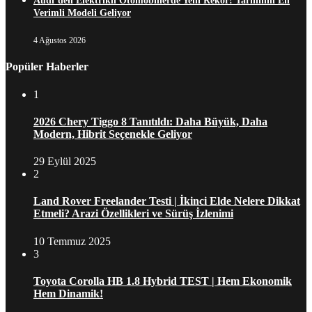
Audi’den Elektrikli Otomobillerde Yeni Rekor! Tarihinin En
Verimli Modeli Geliyor
4 Ağustos 2026
Popüler Haberler
1
2026 Chery Tiggo 8 Tanıtıldı: Daha Büyük, Daha
Modern, Hibrit Seçenekle Geliyor
29 Eylül 2025
2
Land Rover Freelander Testi | İkinci Elde Nelere Dikkat
Etmeli? Arazi Özellikleri ve Sürüş İzlenimi
10 Temmuz 2025
3
Toyota Corolla HB 1.8 Hybrid TEST | Hem Ekonomik
Hem Dinamik!