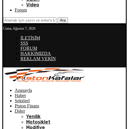
Video
Forum
Ara
Cuma, Ağustos 7, 2026
İLETİŞİM
SSS
FORUM
HAKKIMIZDA
REKLAM VERİN
Anasayfa
Haber
Sektörel
Piston Finans
Diğer
Yenilik
Motosiklet
Modifiye