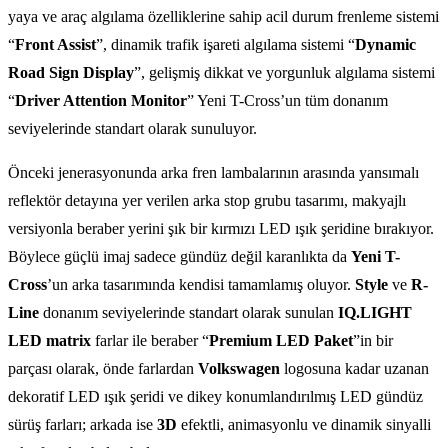
yaya ve araç algılama özelliklerine sahip acil durum frenleme sistemi
“
Front Assist
”, dinamik trafik işareti algılama sistemi “
Dynamic
Road Sign Display
”, gelişmiş dikkat ve yorgunluk algılama sistemi
“
Driver Attention Monitor
” Yeni T-Cross’un tüm donanım
seviyelerinde standart olarak sunuluyor.
Önceki jenerasyonunda arka fren lambalarının arasında yansımalı
reflektör detayına yer verilen arka stop grubu tasarımı, makyajlı
versiyonla beraber yerini şık bir kırmızı LED ışık şeridine bırakıyor.
Böylece güçlü imaj sadece gündüz değil karanlıkta da
Yeni T-
Cross
’un arka tasarımında kendisi tamamlamış oluyor.
Style
ve
R-
Line
donanım seviyelerinde standart olarak sunulan
IQ.LIGHT
LED matrix
farlar ile beraber “
Premium LED Paket
”in bir
parçası olarak, önde farlardan
Volkswagen
logosuna kadar uzanan
dekoratif LED ışık şeridi ve dikey konumlandırılmış LED gündüz
sürüş farları; arkada ise
3D
efektli, animasyonlu ve dinamik sinyalli