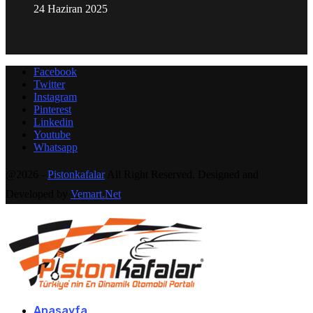
24 Haziran 2025
Facebook
Twitter
Instagram
Pinterest
Linkedin
Youtube
Whatsapp
@2026 -
Pistonkafalar
All Right Reserved. Designed and
Developed by
Vemart.Net
Anasayfa