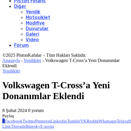
Piston Finans
Diğer
Yenilik
Motosiklet
Modifiye
Duyurular
Galeri
Video
Forum
©2025 PistonKafalar – Tüm Hakları Saklıdır.
Anasayfa
-
Yenilikler
-
Volkswagen T-Cross’a Yeni Donanımlar
Eklendi
Yenilikler
Volkswagen T-Cross’a Yeni
Donanımlar Eklendi
8 Şubat 2024
0 yorum
Paylaş
0
Facebook
Twitter
Pinterest
Linkedin
Tumblr
VK
Reddit
Whatsapp
Telgraf
Link
Threads
Bluesky
E-posta