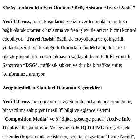
Sürüş konforu için Yarı Otonom Sürüş Asistanı “Travel Assist”
Yeni T-Cross
, trafik koşullarına ve izin verilen maksimum hıza
bağlı olarak otomatik hızlanma ve fren işlevi ile aracın hızını kontrol
edebiliyor. “
Travel Assist
” özellikle otoyollarda ve çok şeritli
yollarda, şeridi ve hız değerini korurken; öndeki araç ile sürekli
olarak güvenli bir mesafe olmasını sağlayabiliyor. Çift Kavramalı
Şanzıman “
DSG
“, trafik sıkışıkken ve dur-kalk trafikte sürüş
konforunuzu artırıyor.
Zenginleştirilen Standart Donanım Seçenekleri
Yeni T-Cross
tüm donanım seviyelerinde, arka planda yenilenmiş
bir yazılıma sahip yeni nesil 8” bilgi ve eğlence sistemi
“
Composition Media
” ve 8’’ dijital gösterge paneli “
Active Info
Display
” ile sunuluyor. Volkswagen’in
IQ.DRIVE
sürüş destek
sistemleri kapsamında geliştirilen; şerit takip asistanı “
Lane Assist
”,