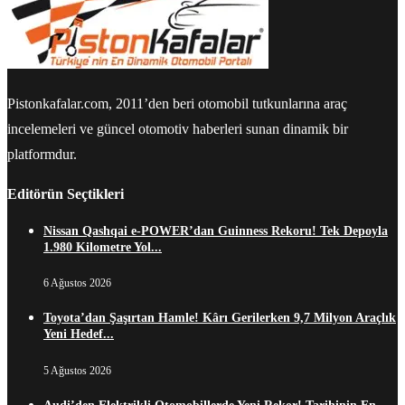
Pistonkafalar.com, 2011’den beri otomobil tutkunlarına araç
incelemeleri ve güncel otomotiv haberleri sunan dinamik bir
platformdur.
Editörün Seçtikleri
Nissan Qashqai e-POWER’dan Guinness Rekoru! Tek Depoyla
1.980 Kilometre Yol...
6 Ağustos 2026
Toyota’dan Şaşırtan Hamle! Kârı Gerilerken 9,7 Milyon Araçlık
Yeni Hedef...
5 Ağustos 2026