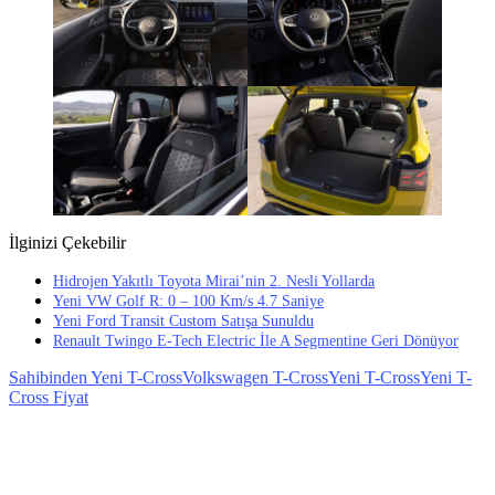
İlginizi Çekebilir
Hidrojen Yakıtlı Toyota Mirai’nin 2. Nesli Yollarda
Yeni VW Golf R: 0 – 100 Km/s 4.7 Saniye
Yeni Ford Transit Custom Satışa Sunuldu
Renault Twingo E-Tech Electric İle A Segmentine Geri Dönüyor
Sahibinden Yeni T-Cross
Volkswagen T-Cross
Yeni T-Cross
Yeni T-
Cross Fiyat