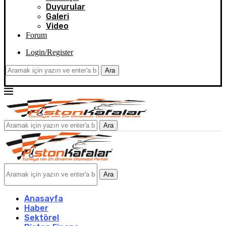
Duyurular
Galeri
Video
Forum
Login/Register
Ara
Ara
Ara
Anasayfa
Haber
Sektörel