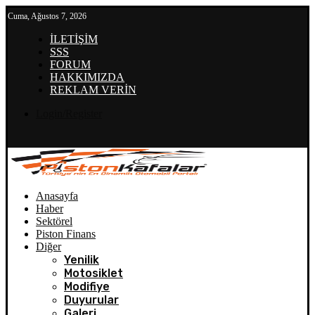
Cuma, Ağustos 7, 2026
İLETİŞİM
SSS
FORUM
HAKKIMIZDA
REKLAM VERİN
Login/Register
Anasayfa
Haber
Sektörel
Piston Finans
Diğer
Yenilik
Motosiklet
Modifiye
Duyurular
Galeri