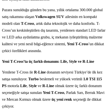
Pazara sunulduğu günden bu yana, yıllık ortalama 300.000 global
satış rakamına ulaşan
Volkswagen SUV
ailesinin en kompakt
modeli olan
T-Cross
, artık daha teknolojik ve daha konforlu. T-
Cross’un keskinleştirilen dış tasarımı, yenilenen standart LED farlar
ve LED arka aydınlatma grubu, iç mekanın iyileştirilmiş malzeme
kalitesi ve yeni nesil bilgi-eğlence sistemi,
Yeni T-Cross
’un dikkat
çekici özellikleri arasında.
Yeni T-Cross’ta üç farklı donanım: Life, Style ve R-Line
Yenilene T-Cross ile
R-Line
donanım seviyesi Türkiye’de ilk kez
satışa sunuluyor.
Turbo
beslemeli ve yüksek verimli
1.0 TSI 115
PS
motorla
Life
,
Style
ve
R-Line
olmak üzere üç farklı donanım
seçeneğiyle satışa sunulan
Yeni T-Cross
, Parlak Sarı, Berrak Mavi
ve Mercan Kırmızı olmak üzere
üç yeni renk
seçeneği ile dikkat
çekiyor.