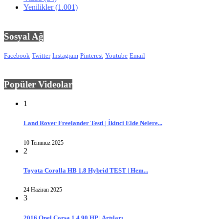
Yenilikler
(1.001)
Sosyal Ağ
Facebook
Twitter
Instagram
Pinterest
Youtube
Email
Popüler Videolar
1
Land Rover Freelander Testi | İkinci Elde Nelere...
10 Temmuz 2025
2
Toyota Corolla HB 1.8 Hybrid TEST | Hem...
24 Haziran 2025
3
2016 Opel Corsa 1.4 90 HP | Artıları,...