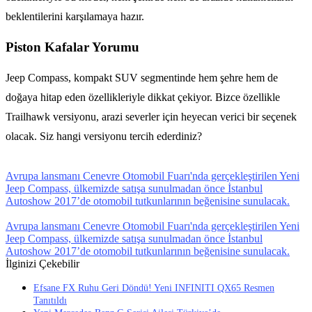
beklentilerini karşılamaya hazır.
Piston Kafalar Yorumu
Jeep Compass, kompakt SUV segmentinde hem şehre hem de
doğaya hitap eden özellikleriyle dikkat çekiyor. Bizce özellikle
Trailhawk versiyonu, arazi severler için heyecan verici bir seçenek
olacak. Siz hangi versiyonu tercih ederdiniz?
Avrupa lansmanı Cenevre Otomobil Fuarı'nda gerçekleştirilen Yeni
Jeep Compass, ülkemizde satışa sunulmadan önce İstanbul
Autoshow 2017’de otomobil tutkunlarının beğenisine sunulacak.
Avrupa lansmanı Cenevre Otomobil Fuarı'nda gerçekleştirilen Yeni
Jeep Compass, ülkemizde satışa sunulmadan önce İstanbul
Autoshow 2017’de otomobil tutkunlarının beğenisine sunulacak.
İlginizi Çekebilir
Efsane FX Ruhu Geri Döndü! Yeni INFINITI QX65 Resmen
Tanıtıldı