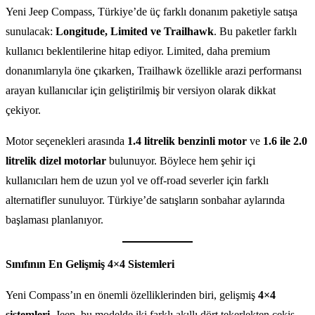
Yeni Jeep Compass, Türkiye’de üç farklı donanım paketiyle satışa
sunulacak:
Longitude, Limited ve Trailhawk
. Bu paketler farklı
kullanıcı beklentilerine hitap ediyor. Limited, daha premium
donanımlarıyla öne çıkarken, Trailhawk özellikle arazi performansı
arayan kullanıcılar için geliştirilmiş bir versiyon olarak dikkat
çekiyor.
Motor seçenekleri arasında
1.4 litrelik benzinli motor
ve
1.6 ile 2.0
litrelik dizel motorlar
bulunuyor. Böylece hem şehir içi
kullanıcıları hem de uzun yol ve off-road severler için farklı
alternatifler sunuluyor. Türkiye’de satışların sonbahar aylarında
başlaması planlanıyor.
Sınıfının En Gelişmiş 4×4 Sistemleri
Yeni Compass’ın en önemli özelliklerinden biri, gelişmiş
4×4
sistemleri
. Jeep, bu modelde iki farklı akıllı dört tekerlekten çekiş