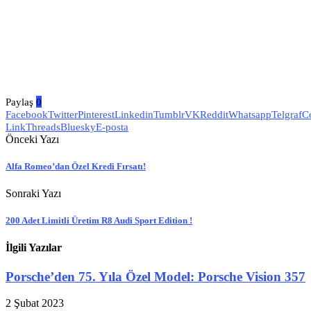
Paylaş
0
Facebook
Twitter
Pinterest
Linkedin
Tumblr
VK
Reddit
Whatsapp
Telgraf
C
Link
Threads
Bluesky
E-posta
Önceki Yazı
Alfa Romeo’dan Özel Kredi Fırsatı!
Sonraki Yazı
200 Adet Limitli Üretim R8 Audi Sport Edition !
İlgili Yazılar
Porsche’den 75. Yıla Özel Model: Porsche Vision 357
2 Şubat 2023