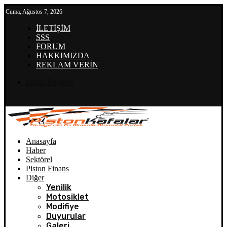
Cuma, Ağustos 7, 2026
İLETİŞİM
SSS
FORUM
HAKKIMIZDA
REKLAM VERİN
Login/Register
Anasayfa
Haber
Sektörel
Piston Finans
Diğer
Yenilik
Motosiklet
Modifiye
Duyurular
Galeri