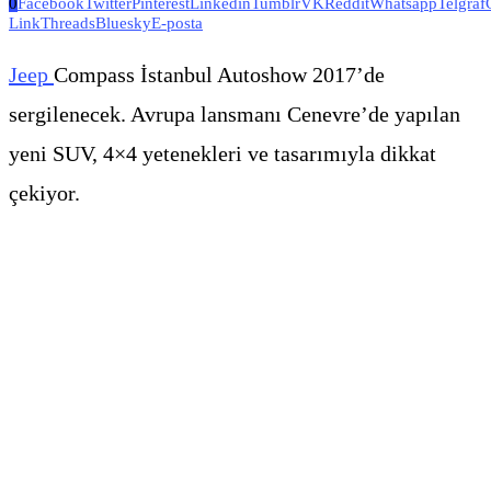
0
Facebook
Twitter
Pinterest
Linkedin
Tumblr
VK
Reddit
Whatsapp
Telgraf
Link
Threads
Bluesky
E-posta
Jeep
Compass İstanbul Autoshow 2017’de
sergilenecek. Avrupa lansmanı Cenevre’de yapılan
yeni SUV, 4×4 yetenekleri ve tasarımıyla dikkat
çekiyor.