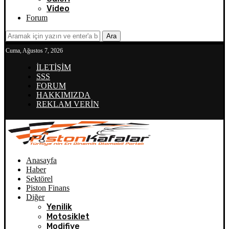
Video
Forum
Ara
Cuma, Ağustos 7, 2026
İLETİŞİM
SSS
FORUM
HAKKIMIZDA
REKLAM VERİN
Anasayfa
Haber
Sektörel
Piston Finans
Diğer
Yenilik
Motosiklet
Modifiye