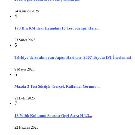
24 Ağustos 2025
4
173 Bin KM’deki Hyundai i10 Test Sürüşü: Hâlâ...
23 Şubat 2025
5
Türkiye’de Satılmayan Japon Harikası: 2007 Toyota IST İncelemesi
9 Mayıs 2025
6
Mazda 3 Test Sürüşü | Gerçek Kullanıcı Yorumu:...
21 Eylül 2025
7
13 Yıllık Kullanım Sonrası Opel Astra H 1.3...
22 Haziran 2025