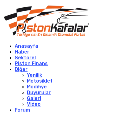
Anasayfa
Haber
Sektörel
Piston Finans
Diğer
Yenilik
Motosiklet
Modifiye
Duyurular
Galeri
Video
Forum