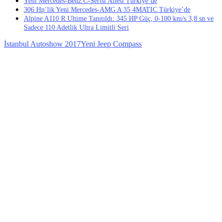
Yeni Mercedes-Benz C-Serisi Ailesi Türkiye’de
306 Hp’lik Yeni Mercedes-AMG A 35 4MATIC Türkiye’de
Alpine A110 R Ultime Tanıtıldı: 345 HP Güç, 0-100 km/s 3,8 sn ve
Sadece 110 Adetlik Ultra Limitli Seri
İstanbul Autoshow 2017
Yeni Jeep Compass