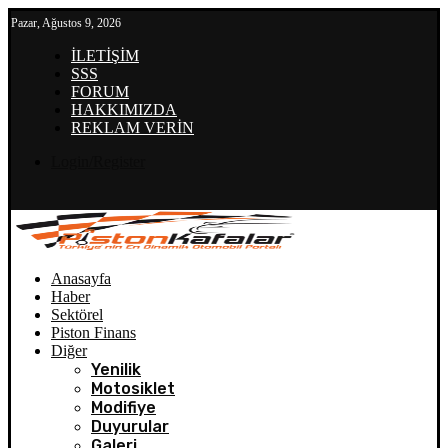
Pazar, Ağustos 9, 2026
İLETİŞİM
SSS
FORUM
HAKKIMIZDA
REKLAM VERİN
Login/Register
Anasayfa
Haber
Sektörel
Piston Finans
Diğer
Yenilik
Motosiklet
Modifiye
Duyurular
Galeri