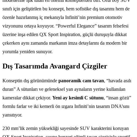
modellerine ışık tutan en önemli konseptlerden biri. Orta boy SUV
sınıfı için geliştirilen bu konsept, hem sofistike dış tasarımı hem de
özenle hazırlanmış iç mekanıyla Infiniti’nin premium otomotiv
vizyonunu ortaya koyuyor. “Powerful Elegance” tasarım felsefesi
üzerine inşa edilen QX Sport Inspiration, güçlü duruşuyla dikkat
çekerken aynı zamanda markanın imza detaylarını da modern bir
yorumla yeniden sunuyor.
Dış Tasarımda Avangard Çizgiler
Konseptin dış görünümünde
panoramik cam tavan
, “havada asılı
duran” A sütunları ve geleneksel yan aynaların yerine kullanılan
kameralar dikkat çekiyor.
Yeni ay kesimli C sütunu
, “insan gözü”
formlu farlar ve iki kemerli ön ızgara Infiniti’nin tasarım DNA’sını
yansıtıyor.
230 mm’lik zemin yüksekliği sayesinde SUV karakterini koruyan
QX Sport Inspiration, coupe benzeri eğimli tavan çizgisiyle sportif