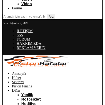
Video
Forum
Ara
Pazar, Ağustos 9, 2026
İLETİŞİM
SSS
FORUM
HAKKIMIZDA
REKLAM VERİN
Anasayfa
Haber
Sektörel
Piston Finans
Diğer
Yenilik
Motosiklet
Modifiye