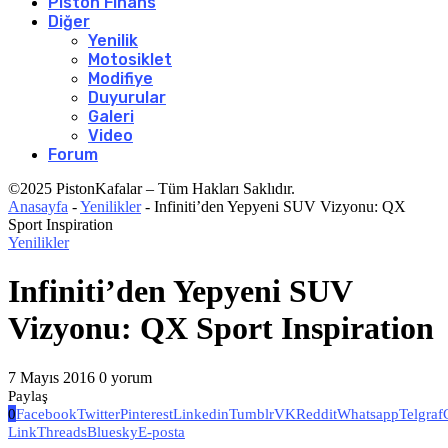
Piston Finans
Diğer
Yenilik
Motosiklet
Modifiye
Duyurular
Galeri
Video
Forum
©2025 PistonKafalar – Tüm Hakları Saklıdır.
Anasayfa
-
Yenilikler
-
Infiniti’den Yepyeni SUV Vizyonu: QX
Sport Inspiration
Yenilikler
Infiniti’den Yepyeni SUV
Vizyonu: QX Sport Inspiration
7 Mayıs 2016
0 yorum
Paylaş
0
Facebook
Twitter
Pinterest
Linkedin
Tumblr
VK
Reddit
Whatsapp
Telgraf
Link
Threads
Bluesky
E-posta