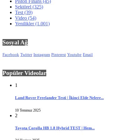
Piston Finans
(45)
Sektörel
(325)
Test
(39)
Video
(54)
Yenilikler
(1.001)
Sosyal Ağ
Facebook
Twitter
Instagram
Pinterest
Youtube
Email
Popüler Videolar
1
Land Rover Freelander Testi | İkinci Elde Nelere...
10 Temmuz 2025
2
Toyota Corolla HB 1.8 Hybrid TEST | Hem...