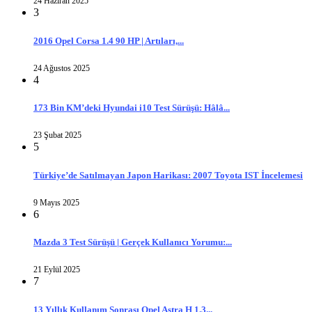
24 Haziran 2025
3
2016 Opel Corsa 1.4 90 HP | Artıları,...
24 Ağustos 2025
4
173 Bin KM’deki Hyundai i10 Test Sürüşü: Hâlâ...
23 Şubat 2025
5
Türkiye’de Satılmayan Japon Harikası: 2007 Toyota IST İncelemesi
9 Mayıs 2025
6
Mazda 3 Test Sürüşü | Gerçek Kullanıcı Yorumu:...
21 Eylül 2025
7
13 Yıllık Kullanım Sonrası Opel Astra H 1.3...