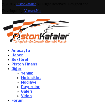
@2026 -
Pistonkafalar
All Right Reserved. Designed and
Developed by
Vemart.Net
Anasayfa
Haber
Sektörel
Piston Finans
Diğer
Yenilik
Motosiklet
Modifiye
Duyurular
Galeri
Video
Forum