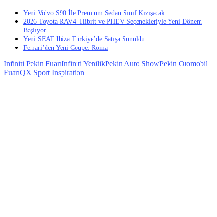
Yeni Volvo S90 İle Premium Sedan Sınıf Kızışacak
2026 Toyota RAV4: Hibrit ve PHEV Seçenekleriyle Yeni Dönem
Başlıyor
Yeni SEAT Ibiza Türkiye’de Satışa Sunuldu
Ferrari’den Yeni Coupe: Roma
Infiniti Pekin Fuarı
Infiniti Yenilik
Pekin Auto Show
Pekin Otomobil
Fuarı
QX Sport Inspiration