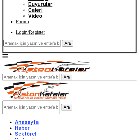
Duyurular
Galeri
Video
Forum
Login/Register
Ara
Ara
Ara
Anasayfa
Haber
Sektörel