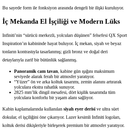
Bu sayede form ile fonksiyon arasında dengeli bir ilişki kuruluyor.
İç Mekanda El İşçiliği ve Modern Lüks
Infiniti’nin “sürücü merkezli, yolcuları düşünen” felsefesi QX Sport
Inspiration’ın kabininde hayat buluyor. İç mekan, siyah ve beyaz
tonların kontrastıyla tasarlanmış; gizli bronz ve doğal deri
detaylarıyla zarif bir bütünlük sağlanmış.
Panoramik cam tavan
, kabine gün ışığını maksimum
seviyede alarak ferah bir atmosfer yaratıyor.
“Yüzer” ön ve arka koltuk tasarımı, zemin alanını artırarak
yolculara ekstra rahatlık sunuyor.
2825 mm’lik dingil mesafesi, dört kişilik tasarımda tüm
yolculara konforlu bir yaşam alanı sağlıyor.
Kabin kaplamalarında kullanılan
siyah eyer derisi
ve ultra süet
dokular, el işçiliğini öne çıkarıyor. Lazer kesimli Infiniti logoları,
koltuk derisi dikişleriyle birleşerek premium bir atmosfer yaratıyor.