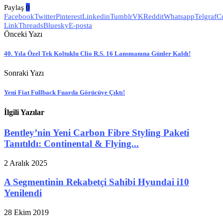
Paylaş
0
Facebook
Twitter
Pinterest
Linkedin
Tumblr
VK
Reddit
Whatsapp
Telgraf
C
Link
Threads
Bluesky
E-posta
Önceki Yazı
40. Yıla Özel Tek Koltuklu Clio R.S. 16 Lansmanına Günler Kaldı!
Sonraki Yazı
Yeni Fiat Fullback Fuarda Görücüye Çıktı!
İlgili Yazılar
Bentley’nin Yeni Carbon Fibre Styling Paketi
Tanıtıldı: Continental & Flying...
2 Aralık 2025
A Segmentinin Rekabetçi Sahibi Hyundai i10
Yenilendi
28 Ekim 2019