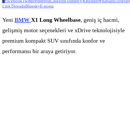
0
Facebook
Twitter
Pinterest
Linkedin
Tumblr
VK
Reddit
Whatsapp
Telgraf
Link
Threads
Bluesky
E-posta
Yeni
BMW
X1 Long Wheelbase
, geniş iç hacmi,
gelişmiş motor seçenekleri ve xDrive teknolojisiyle
premium kompakt SUV sınıfında konfor ve
performansı bir araya getiriyor.