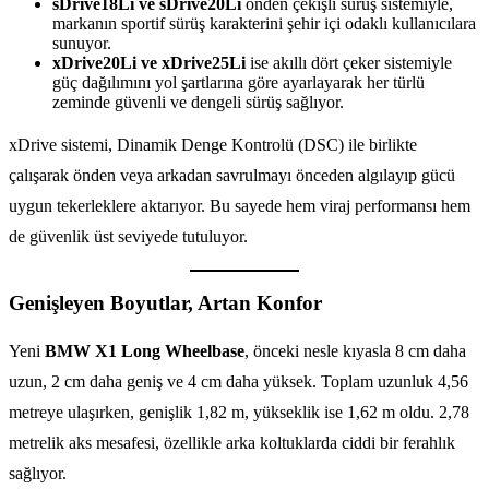
sDrive18Li ve sDrive20Li
önden çekişli sürüş sistemiyle,
markanın sportif sürüş karakterini şehir içi odaklı kullanıcılara
sunuyor.
xDrive20Li ve xDrive25Li
ise akıllı dört çeker sistemiyle
güç dağılımını yol şartlarına göre ayarlayarak her türlü
zeminde güvenli ve dengeli sürüş sağlıyor.
xDrive sistemi, Dinamik Denge Kontrolü (DSC) ile birlikte
çalışarak önden veya arkadan savrulmayı önceden algılayıp gücü
uygun tekerleklere aktarıyor. Bu sayede hem viraj performansı hem
de güvenlik üst seviyede tutuluyor.
Genişleyen Boyutlar, Artan Konfor
Yeni
BMW X1 Long Wheelbase
, önceki nesle kıyasla 8 cm daha
uzun, 2 cm daha geniş ve 4 cm daha yüksek. Toplam uzunluk 4,56
metreye ulaşırken, genişlik 1,82 m, yükseklik ise 1,62 m oldu. 2,78
metrelik aks mesafesi, özellikle arka koltuklarda ciddi bir ferahlık
sağlıyor.