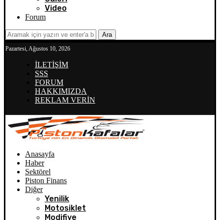
Video
Forum
Ara
Pazartesi, Ağustos 10, 2026
İLETİŞİM
SSS
FORUM
HAKKIMIZDA
REKLAM VERİN
Anasayfa
Haber
Sektörel
Piston Finans
Diğer
Yenilik
Motosiklet
Modifiye