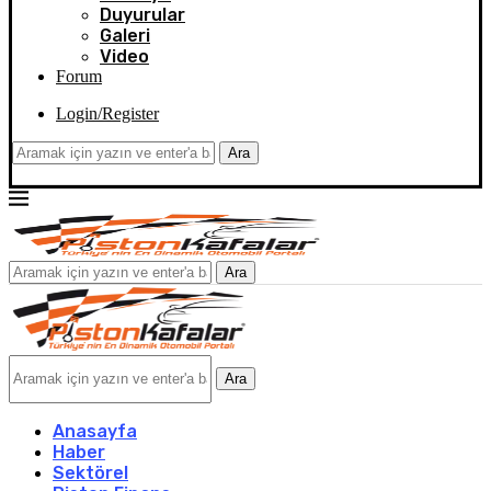
Duyurular
Galeri
Video
Forum
Login/Register
Ara
Ara
Ara
Anasayfa
Haber
Sektörel