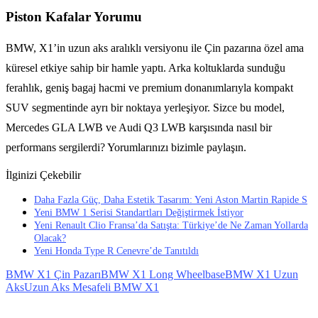
Piston Kafalar Yorumu
BMW, X1’in uzun aks aralıklı versiyonu ile Çin pazarına özel ama
küresel etkiye sahip bir hamle yaptı. Arka koltuklarda sunduğu
ferahlık, geniş bagaj hacmi ve premium donanımlarıyla kompakt
SUV segmentinde ayrı bir noktaya yerleşiyor. Sizce bu model,
Mercedes GLA LWB ve Audi Q3 LWB karşısında nasıl bir
performans sergilerdi? Yorumlarınızı bizimle paylaşın.
İlginizi Çekebilir
Daha Fazla Güç, Daha Estetik Tasarım: Yeni Aston Martin Rapide S
Yeni BMW 1 Serisi Standartları Değiştirmek İstiyor
Yeni Renault Clio Fransa’da Satışta: Türkiye’de Ne Zaman Yollarda
Olacak?
Yeni Honda Type R Cenevre’de Tanıtıldı
BMW X1 Çin Pazarı
BMW X1 Long Wheelbase
BMW X1 Uzun
Aks
Uzun Aks Mesafeli BMW X1