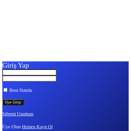
Giriş Yap
Beni Hatırla
Şifremi Unuttum
Üye Olun
Hemen Kayıt Ol