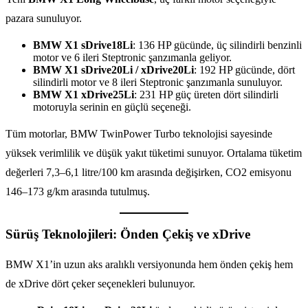
pazara sunuluyor.
BMW X1 sDrive18Li
: 136 HP gücünde, üç silindirli benzinli
motor ve 6 ileri Steptronic şanzımanla geliyor.
BMW X1 sDrive20Li / xDrive20Li
: 192 HP gücünde, dört
silindirli motor ve 8 ileri Steptronic şanzımanla sunuluyor.
BMW X1 xDrive25Li
: 231 HP güç üreten dört silindirli
motoruyla serinin en güçlü seçeneği.
Tüm motorlar, BMW TwinPower Turbo teknolojisi sayesinde
yüksek verimlilik ve düşük yakıt tüketimi sunuyor. Ortalama tüketim
değerleri 7,3–6,1 litre/100 km arasında değişirken, CO2 emisyonu
146–173 g/km arasında tutulmuş.
Sürüş Teknolojileri: Önden Çekiş ve xDrive
BMW X1’in uzun aks aralıklı versiyonunda hem önden çekiş hem
de xDrive dört çeker seçenekleri bulunuyor.