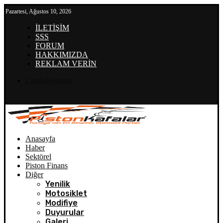
Pazartesi, Ağustos 10, 2026
İLETİŞİM
SSS
FORUM
HAKKIMIZDA
REKLAM VERİN
Login/Register
Anasayfa
Haber
Sektörel
Piston Finans
Diğer
Yenilik
Motosiklet
Modifiye
Duyurular
Galeri