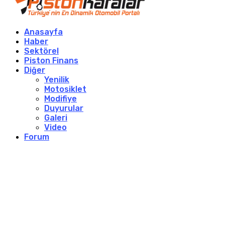
Anasayfa
Haber
Sektörel
Piston Finans
Diğer
Yenilik
Motosiklet
Modifiye
Duyurular
Galeri
Video
Forum