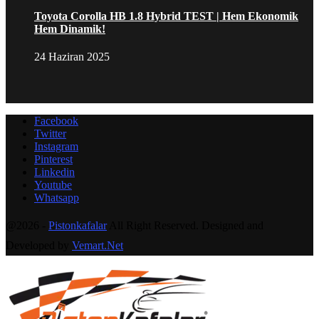
Toyota Corolla HB 1.8 Hybrid TEST | Hem Ekonomik
Hem Dinamik!
24 Haziran 2025
Facebook
Twitter
Instagram
Pinterest
Linkedin
Youtube
Whatsapp
@2026 -
Pistonkafalar
All Right Reserved. Designed and
Developed by
Vemart.Net