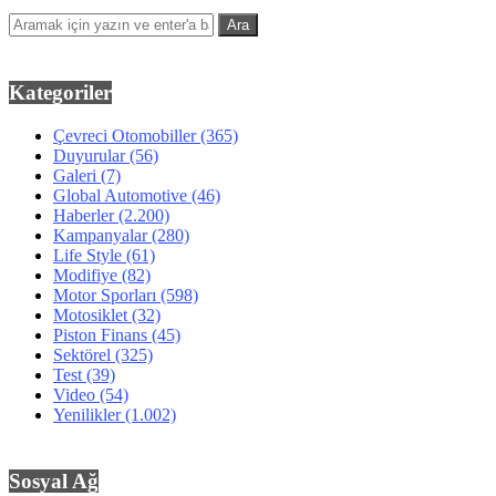
Kategoriler
Çevreci Otomobiller
(365)
Duyurular
(56)
Galeri
(7)
Global Automotive
(46)
Haberler
(2.200)
Kampanyalar
(280)
Life Style
(61)
Modifiye
(82)
Motor Sporları
(598)
Motosiklet
(32)
Piston Finans
(45)
Sektörel
(325)
Test
(39)
Video
(54)
Yenilikler
(1.002)
Sosyal Ağ