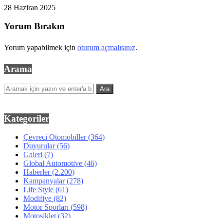
28 Haziran 2025
Yorum Bırakın
Yorum yapabilmek için
oturum açmalısınız
.
Arama
Kategoriler
Çevreci Otomobiller
(364)
Duyurular
(56)
Galeri
(7)
Global Automotive
(46)
Haberler
(2.200)
Kampanyalar
(278)
Life Style
(61)
Modifiye
(82)
Motor Sporları
(598)
Motosiklet
(32)