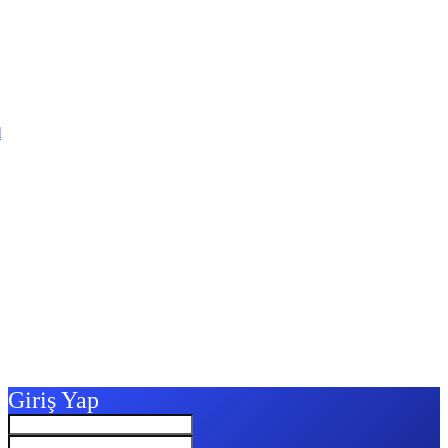
l
Giriş Yap