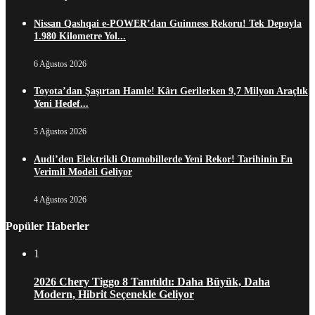
Nissan Qashqai e-POWER’dan Guinness Rekoru! Tek Depoyla
1.980 Kilometre Yol...
6 Ağustos 2026
Toyota’dan Şaşırtan Hamle! Kârı Gerilerken 9,7 Milyon Araçlık
Yeni Hedef...
5 Ağustos 2026
Audi’den Elektrikli Otomobillerde Yeni Rekor! Tarihinin En
Verimli Modeli Geliyor
4 Ağustos 2026
Popüler Haberler
1
2026 Chery Tiggo 8 Tanıtıldı: Daha Büyük, Daha
Modern, Hibrit Seçenekle Geliyor