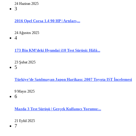
24 Haziran 2025
3
2016 Opel Corsa 1.4 90 HP | Artıları,...
24 Ağustos 2025
4
173 Bin KM’deki Hyundai i10 Test Sürüşü: Hâlâ...
23 Şubat 2025
5
Türkiye’de Satılmayan Japon Harikası: 2007 Toyota IST İncelemesi
9 Mayıs 2025
6
Mazda 3 Test Sürüşü | Gerçek Kullanıcı Yorumu:...
21 Eylül 2025
7