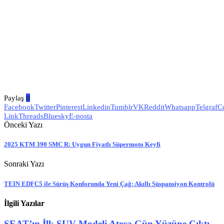
Paylaş
0
Facebook
Twitter
Pinterest
Linkedin
Tumblr
VK
Reddit
Whatsapp
Telgraf
C
Link
Threads
Bluesky
E-posta
Önceki Yazı
2025 KTM 390 SMC R: Uygun Fiyatlı Süpermoto Keyfi
Sonraki Yazı
TEIN EDFC5 ile Sürüş Konforunda Yeni Çağ: Akıllı Süspansiyon Kontrolü
İlgili Yazılar
SEAT’ın İlk SUV Modeli Ateca Gün Yüzüne Çıktı