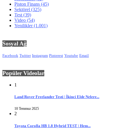
Piston Finans
(45)
Sektörel
(325)
Test
(39)
Video
(54)
Yenilikler
(1.001)
Sosyal Ağ
Facebook
Twitter
Instagram
Pinterest
Youtube
Email
Popüler Videolar
1
Land Rover Freelander Testi | İkinci Elde Nelere...
10 Temmuz 2025
2
Toyota Corolla HB 1.8 Hybrid TEST | Hem...