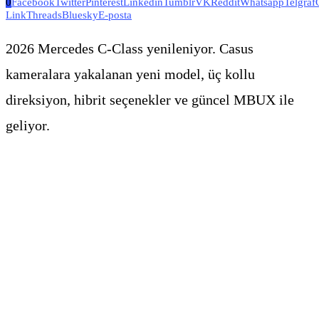
0
Facebook
Twitter
Pinterest
Linkedin
Tumblr
VK
Reddit
Whatsapp
Telgraf
Link
Threads
Bluesky
E-posta
2026 Mercedes C-Class yenileniyor. Casus
kameralara yakalanan yeni model, üç kollu
direksiyon, hibrit seçenekler ve güncel MBUX ile
geliyor.