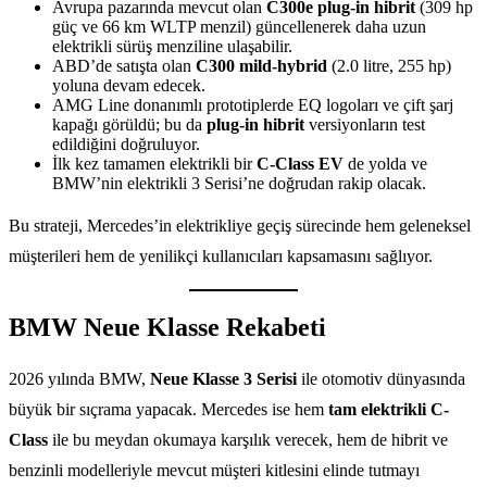
Avrupa pazarında mevcut olan
C300e plug-in hibrit
(309 hp
güç ve 66 km WLTP menzil) güncellenerek daha uzun
elektrikli sürüş menziline ulaşabilir.
ABD’de satışta olan
C300 mild-hybrid
(2.0 litre, 255 hp)
yoluna devam edecek.
AMG Line donanımlı prototiplerde EQ logoları ve çift şarj
kapağı görüldü; bu da
plug-in hibrit
versiyonların test
edildiğini doğruluyor.
İlk kez tamamen elektrikli bir
C-Class EV
de yolda ve
BMW’nin elektrikli 3 Serisi’ne doğrudan rakip olacak.
Bu strateji, Mercedes’in elektrikliye geçiş sürecinde hem geleneksel
müşterileri hem de yenilikçi kullanıcıları kapsamasını sağlıyor.
BMW Neue Klasse Rekabeti
2026 yılında BMW,
Neue Klasse 3 Serisi
ile otomotiv dünyasında
büyük bir sıçrama yapacak. Mercedes ise hem
tam elektrikli C-
Class
ile bu meydan okumaya karşılık verecek, hem de hibrit ve
benzinli modelleriyle mevcut müşteri kitlesini elinde tutmayı