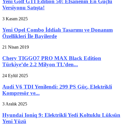
Yeni Golf GTI Edition 50: Efsanenin En Güçlü
Versiyonu Satışta!
3 Kasım 2025
Yeni Opel Combo İddialı Tasarımı ve Donanım
Özellikleri İle Bayilerde
21 Nisan 2019
Chery TIGGO7 PRO MAX Black Edition
Türkiye’de 2.2 Milyon TL’den...
24 Eylül 2025
Audi V6 TDI Yenilendi: 299 PS Güç, Elektrikli
Kompresör ve...
3 Aralık 2025
Hyundai Ioniq 9: Elektrikli Yedi Koltuklu Lüksün
Yeni Yüzü