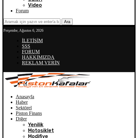
Video
Forum
Ara
Perşembe, Ağustos 6, 2026
İLETİŞİM
SSS
FORUM
HAKKIMIZDA
REKLAM VERİN
Anasayfa
Haber
Sektörel
Piston Finans
Diğer
Yenilik
Motosiklet
Modifiye