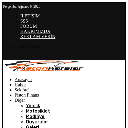
Perşembe, Ağustos 6, 2026
İLETİŞİM
SSS
FORUM
HAKKIMIZDA
REKLAM VERİN
Login/Register
Anasayfa
Haber
Sektörel
Piston Finans
Diğer
Yenilik
Motosiklet
Modifiye
Duyurular
Galeri