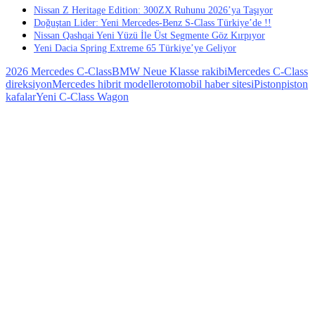
Nissan Z Heritage Edition: 300ZX Ruhunu 2026’ya Taşıyor
Doğuştan Lider: Yeni Mercedes-Benz S-Class Türkiye’de !!
Nissan Qashqai Yeni Yüzü İle Üst Segmente Göz Kırpıyor
Yeni Dacia Spring Extreme 65 Türkiye’ye Geliyor
2026 Mercedes C-Class
BMW Neue Klasse rakibi
Mercedes C-Class
direksiyon
Mercedes hibrit modeller
otomobil haber sitesi
Piston
piston
kafalar
Yeni C-Class Wagon