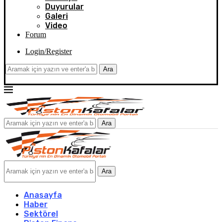
Duyurular
Galeri
Video
Forum
Login/Register
Ara
Ara
Ara
Anasayfa
Haber
Sektörel