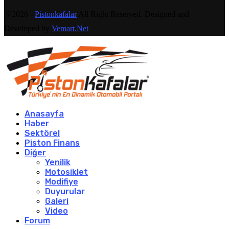
@2026 -
Pistonkafalar
All Right Reserved. Designed and
Developed by
Vemart.Net
Anasayfa
Haber
Sektörel
Piston Finans
Diğer
Yenilik
Motosiklet
Modifiye
Duyurular
Galeri
Video
Forum