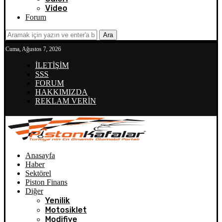
Video
Forum
Ara
Cuma, Ağustos 7, 2026
İLETİŞİM
SSS
FORUM
HAKKIMIZDA
REKLAM VERİN
Anasayfa
Haber
Sektörel
Piston Finans
Diğer
Yenilik
Motosiklet
Modifiye