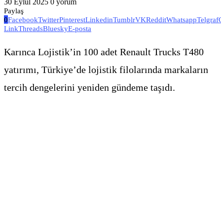
30 Eylül 2025
0 yorum
Paylaş
0
Facebook
Twitter
Pinterest
Linkedin
Tumblr
VK
Reddit
Whatsapp
Telgraf
Link
Threads
Bluesky
E-posta
Karınca Lojistik’in 100 adet Renault Trucks T480
yatırımı, Türkiye’de lojistik filolarında markaların
tercih dengelerini yeniden gündeme taşıdı.