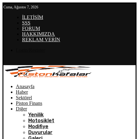
Cuma, Ağustos 7, 2026
İLETİŞİM
SSS
FORUM
HAKKIMIZDA
REKLAM VERİN
Login/Register
Anasayfa
Haber
Sektörel
Piston Finans
Diğer
Yenilik
Motosiklet
Modifiye
Duyurular
Galeri