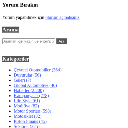
Yorum Bırakın
Yorum yapabilmek için
oturum açmalısınız
.
Arama
Kategoriler
Çevreci Otomobiller
(364)
Duyurular
(56)
Galeri
(7)
Global Automotive
(46)
Haberler
(2.200)
Kampanyalar
(278)
Life Style
(61)
Modifiye
(82)
Motor Sporları
(598)
Motosiklet
(32)
Piston Finans
(45)
Sektörel
(325)