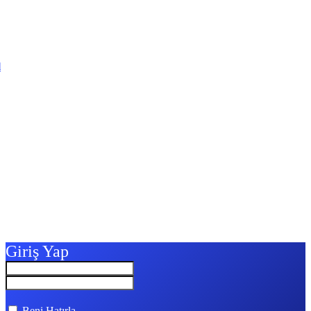
l
Giriş Yap
Beni Hatırla