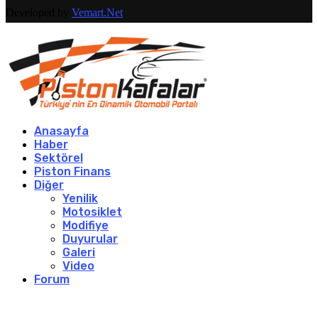
Developed by
Vemart.Net
Anasayfa
Haber
Sektörel
Piston Finans
Diğer
Yenilik
Motosiklet
Modifiye
Duyurular
Galeri
Video
Forum