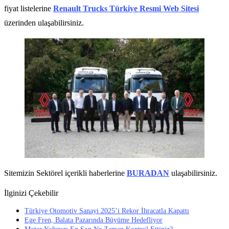
fiyat listelerine
Renault Trucks Türkiye Resmi Web Sitesi
üzerinden ulaşabilirsiniz.
Sitemizin Sektörel içerikli haberlerine
BURADAN
ulaşabilirsiniz.
İlginizi Çekebilir
Türkiye Otomotiv Sanayi 2025’i Rekor İhracatla Kapattı
Ege Fren, Balata Pazarında Büyüme Hedefliyor