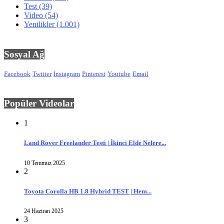
Test
(39)
Video
(54)
Yenilikler
(1.001)
Sosyal Ağ
Facebook
Twitter
Instagram
Pinterest
Youtube
Email
Popüler Videolar
1
Land Rover Freelander Testi | İkinci Elde Nelere...
10 Temmuz 2025
2
Toyota Corolla HB 1.8 Hybrid TEST | Hem...
24 Haziran 2025
3