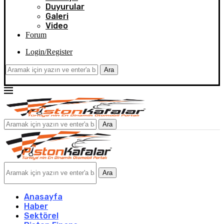
Duyurular
Galeri
Video
Forum
Login/Register
Ara
Ara
Ara
Anasayfa
Haber
Sektörel