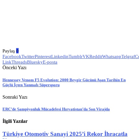
Paylaş
0
Facebook
Twitter
Pinterest
Linkedin
Tumblr
VK
Reddit
Whatsapp
Telgraf
C
Link
Threads
Bluesky
E-posta
Önceki Yazı
Hennessey Venom F5 Evolution: 2000 Beygir Gücünü Aşan Tarihin En
Güçlü İçten Yanmalı Süpersporu
Sonraki Yazı
ERC’de Şampiyonluk Mücadelesi Hırvatistan’da Son Virajda
İlgili Yazılar
Türkiye Otomotiv Sanayi 2025’i Rekor İhracatla