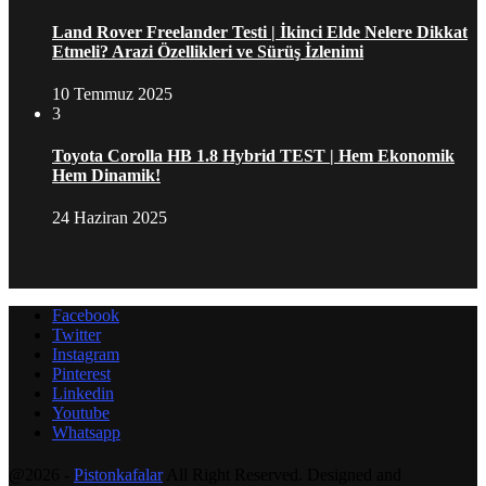
Land Rover Freelander Testi | İkinci Elde Nelere Dikkat
Etmeli? Arazi Özellikleri ve Sürüş İzlenimi
10 Temmuz 2025
3
Toyota Corolla HB 1.8 Hybrid TEST | Hem Ekonomik
Hem Dinamik!
24 Haziran 2025
Facebook
Twitter
Instagram
Pinterest
Linkedin
Youtube
Whatsapp
@2026 -
Pistonkafalar
All Right Reserved. Designed and