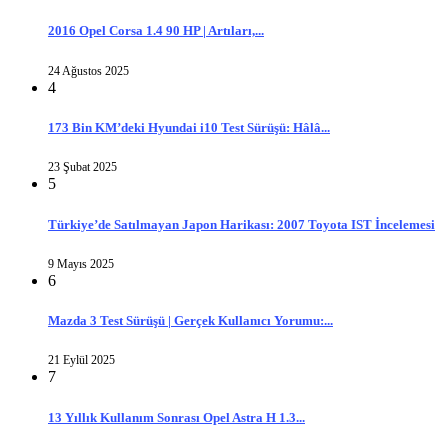
2016 Opel Corsa 1.4 90 HP | Artıları,...
24 Ağustos 2025
4
173 Bin KM’deki Hyundai i10 Test Sürüşü: Hâlâ...
23 Şubat 2025
5
Türkiye’de Satılmayan Japon Harikası: 2007 Toyota IST İncelemesi
9 Mayıs 2025
6
Mazda 3 Test Sürüşü | Gerçek Kullanıcı Yorumu:...
21 Eylül 2025
7
13 Yıllık Kullanım Sonrası Opel Astra H 1.3...