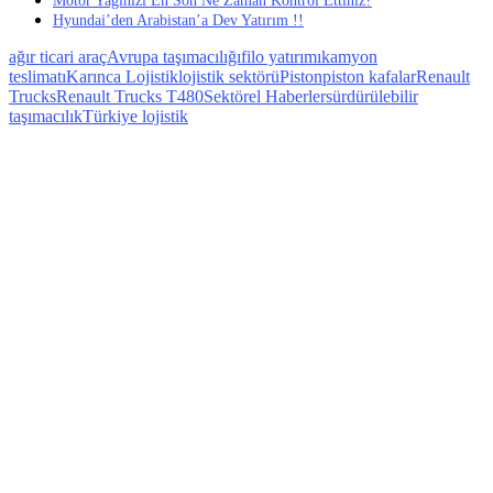
Motor Yağınızı En Son Ne Zaman Kontrol Ettiniz?
Hyundai’den Arabistan’a Dev Yatırım !!
ağır ticari araç
Avrupa taşımacılığı
filo yatırımı
kamyon
teslimatı
Karınca Lojistik
lojistik sektörü
Piston
piston kafalar
Renault
Trucks
Renault Trucks T480
Sektörel Haberler
sürdürülebilir
taşımacılık
Türkiye lojistik