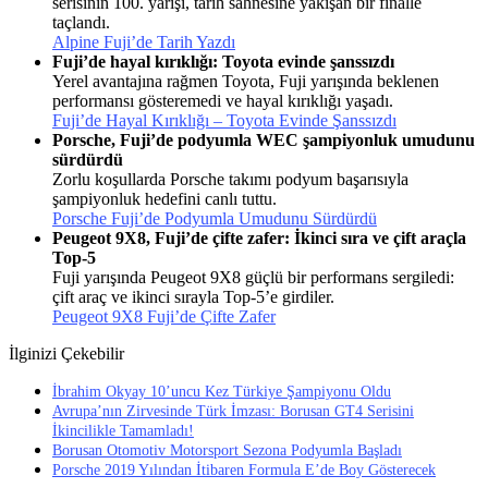
serisinin 100. yarışı, tarih sahnesine yakışan bir finalle
taçlandı.
Alpine Fuji’de Tarih Yazdı
Fuji’de hayal kırıklığı: Toyota evinde şanssızdı
Yerel avantajına rağmen Toyota, Fuji yarışında beklenen
performansı gösteremedi ve hayal kırıklığı yaşadı.
Fuji’de Hayal Kırıklığı – Toyota Evinde Şanssızdı
Porsche, Fuji’de podyumla WEC şampiyonluk umudunu
sürdürdü
Zorlu koşullarda Porsche takımı podyum başarısıyla
şampiyonluk hedefini canlı tuttu.
Porsche Fuji’de Podyumla Umudunu Sürdürdü
Peugeot 9X8, Fuji’de çifte zafer: İkinci sıra ve çift araçla
Top-5
Fuji yarışında Peugeot 9X8 güçlü bir performans sergiledi:
çift araç ve ikinci sırayla Top-5’e girdiler.
Peugeot 9X8 Fuji’de Çifte Zafer
İlginizi Çekebilir
İbrahim Okyay 10’uncu Kez Türkiye Şampiyonu Oldu
Avrupa’nın Zirvesinde Türk İmzası: Borusan GT4 Serisini
İkincilikle Tamamladı!
Borusan Otomotiv Motorsport Sezona Podyumla Başladı
Porsche 2019 Yılından İtibaren Formula E’de Boy Gösterecek