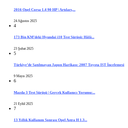
2016 Opel Corsa 1.4 90 HP | Artıları,...
24 Ağustos 2025
4
173 Bin KM’deki Hyundai i10 Test Sürüşü: Hâlâ...
23 Şubat 2025
5
Türkiye’de Satılmayan Japon Harikası: 2007 Toyota IST İncelemesi
9 Mayıs 2025
6
Mazda 3 Test Sürüşü | Gerçek Kullanıcı Yorumu:...
21 Eylül 2025
7
13 Yıllık Kullanım Sonrası Opel Astra H 1.3...