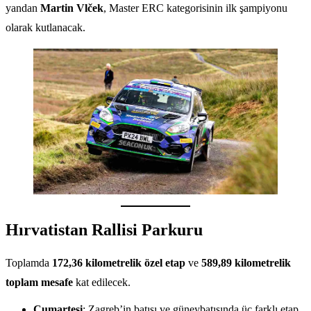
yandan
Martin Vlček
, Master ERC kategorisinin ilk şampiyonu
olarak kutlanacak.
Hırvatistan Rallisi Parkuru
Toplamda
172,36 kilometrelik özel etap
ve
589,89 kilometrelik
toplam mesafe
kat edilecek.
Cumartesi
: Zagreb’in batısı ve güneybatısında üç farklı etap