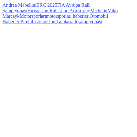
Andrea Mabellini
ERC 2025
FIA Avrupa Ralli
Şampiyonası
Hırvatistan Rallisi
Jon Armstrong
Michelin
Miko
Marczyk
Motorsporları
motorsporları haberleri
Otomobil
Haberleri
Pirelli
Piston
piston kafalar
ralli şampiyonası