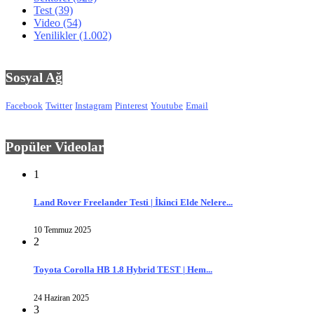
Test
(39)
Video
(54)
Yenilikler
(1.002)
Sosyal Ağ
Facebook
Twitter
Instagram
Pinterest
Youtube
Email
Popüler Videolar
1
Land Rover Freelander Testi | İkinci Elde Nelere...
10 Temmuz 2025
2
Toyota Corolla HB 1.8 Hybrid TEST | Hem...
24 Haziran 2025
3