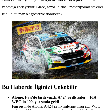
asfalt etapları, şampiyonluk için mücadele eden pilotları hata
yapmaya zorlayabilir. Bizce, sezonun finali motorsporları severler
için unutulmaz bir gösteriye dönüşecek.
Bu Haberde İlginizi Çekebilir
Alpine, Fuji’de tarih yazdı: A424 ile ilk zafer – FIA
WEC’in 100. yarışında geldi
Fuji pistinde Alpine, A424 ile ilk zaferine imza attı. WEC