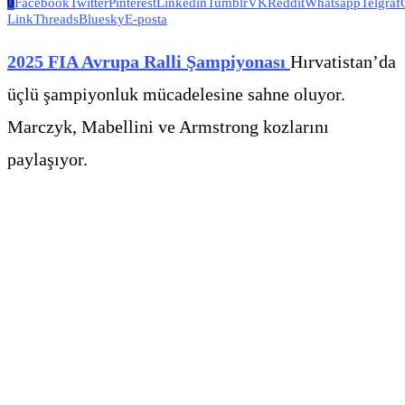
0
Facebook
Twitter
Pinterest
Linkedin
Tumblr
VK
Reddit
Whatsapp
Telgraf
Link
Threads
Bluesky
E-posta
2025 FIA Avrupa Ralli Şampiyonası
Hırvatistan’da
üçlü şampiyonluk mücadelesine sahne oluyor.
Marczyk, Mabellini ve Armstrong kozlarını
paylaşıyor.