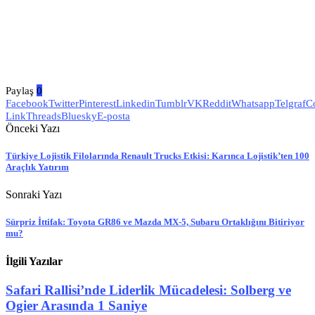
Paylaş
0
Facebook
Twitter
Pinterest
Linkedin
Tumblr
VK
Reddit
Whatsapp
Telgraf
C
Link
Threads
Bluesky
E-posta
Önceki Yazı
Türkiye Lojistik Filolarında Renault Trucks Etkisi: Karınca Lojistik’ten 100
Araçlık Yatırım
Sonraki Yazı
Sürpriz İttifak: Toyota GR86 ve Mazda MX-5, Subaru Ortaklığını Bitiriyor
mu?
İlgili Yazılar
Safari Rallisi’nde Liderlik Mücadelesi: Solberg ve
Ogier Arasında 1 Saniye