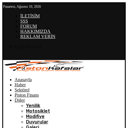
Pazartesi, Ağustos 10, 2026
İLETİŞİM
SSS
FORUM
HAKKIMIZDA
REKLAM VERİN
Login/Register
Anasayfa
Haber
Sektörel
Piston Finans
Diğer
Yenilik
Motosiklet
Modifiye
Duyurular
Galeri