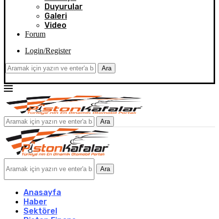
Duyurular
Galeri
Video
Forum
Login/Register
Ara
Ara
Ara
Anasayfa
Haber
Sektörel