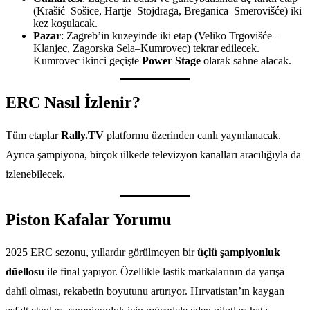
(Krašić–Sošice, Hartje–Stojdraga, Breganica–Smerovišće) iki
kez koşulacak.
Pazar
: Zagreb’in kuzeyinde iki etap (Veliko Trgovišće–
Klanjec, Zagorska Sela–Kumrovec) tekrar edilecek.
Kumrovec ikinci geçişte
Power Stage
olarak sahne alacak.
ERC Nasıl İzlenir?
Tüm etaplar
Rally.TV
platformu üzerinden canlı yayınlanacak.
Ayrıca şampiyona, birçok ülkede televizyon kanalları aracılığıyla da
izlenebilecek.
Piston Kafalar Yorumu
2025 ERC sezonu, yıllardır görülmeyen bir
üçlü şampiyonluk
düellosu
ile final yapıyor. Özellikle lastik markalarının da yarışa
dahil olması, rekabetin boyutunu artırıyor. Hırvatistan’ın kaygan