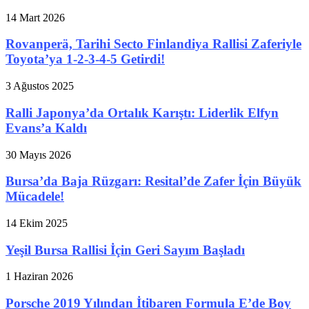
14 Mart 2026
Rovanperä, Tarihi Secto Finlandiya Rallisi Zaferiyle
Toyota’ya 1-2-3-4-5 Getirdi!
3 Ağustos 2025
Ralli Japonya’da Ortalık Karıştı: Liderlik Elfyn
Evans’a Kaldı
30 Mayıs 2026
Bursa’da Baja Rüzgarı: Resital’de Zafer İçin Büyük
Mücadele!
14 Ekim 2025
Yeşil Bursa Rallisi İçin Geri Sayım Başladı
1 Haziran 2026
Porsche 2019 Yılından İtibaren Formula E’de Boy