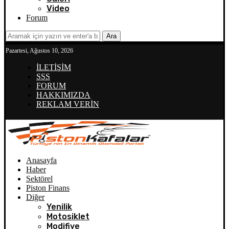
Video
Forum
Ara
Pazartesi, Ağustos 10, 2026
İLETİŞİM
SSS
FORUM
HAKKIMIZDA
REKLAM VERİN
Anasayfa
Haber
Sektörel
Piston Finans
Diğer
Yenilik
Motosiklet
Modifiye