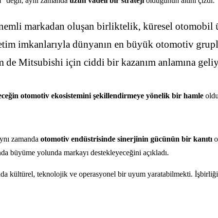
ım” değil, aynı zamanda
uzun vadeli bir strateji
olduğunun altını çizdi:
nemli markadan oluşan birliktelik, küresel otomobil
tim imkanlarıyla dünyanın en büyük otomotiv gruplar
 de Mitsubishi için ciddi bir kazanım anlamına geliy
eceğin otomotiv ekosistemini şekillendirmeye yönelik bir hamle
oldu
, aynı zamanda
otomotiv endüstrisinde sinerjinin gücünün bir kanıtı
o
nda büyüme yolunda markayı destekleyeceğini açıkladı.
 kültürel, teknolojik ve operasyonel bir uyum yaratabilmekti. İşbirliğ