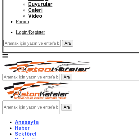
Duyurular
Galeri
Video
Forum
Login/Register
Ara
Ara
Ara
Anasayfa
Haber
Sektörel