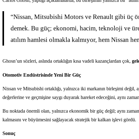
Carlos Ghosn, yaptığı açıklamalarda, bu birleşimin yalnızca bir “atıl
“Nissan, Mitsubishi Motors ve Renault gibi üç ö
demek. Bu güç; ekonomi, hacim, teknoloji ve üre
atılım hamlesi olmakla kalmıyor, hem Nissan hem
Ghosn’un sözleri, aslında ortaklığın kısa vadeli kazançlardan çok,
gel
Otomotiv Endüstrisinde Yeni Bir Güç
Nissan ve Mitsubishi ortaklığı, yalnızca iki markanın birleşimi değil
değerlerine ve geçmişine saygı duyarak hareket edeceğini, aynı zama
Bu noktada önemli olan, yalnızca ekonomik bir güç değil; aynı zamanda
kalmasını ve büyümesini sağlayacak stratejik bir kalkan işlevi gördü.
Sonuç