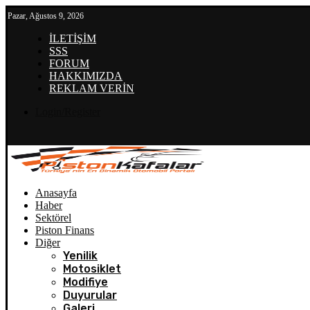
Pazar, Ağustos 9, 2026
İLETİŞİM
SSS
FORUM
HAKKIMIZDA
REKLAM VERİN
Login/Register
Anasayfa
Haber
Sektörel
Piston Finans
Diğer
Yenilik
Motosiklet
Modifiye
Duyurular
Galeri