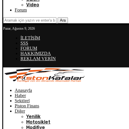
Video
Forum
Ara
Pazar, Ağustos 9, 2026
İLETİŞİM
SSS
FORUM
HAKKIMIZDA
REKLAM VERİN
Anasayfa
Haber
Sektörel
Piston Finans
Diğer
Yenilik
Motosiklet
Modifiye