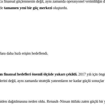
a finansal güçlenmenin değil, aynı zamanda operasyonel verimliliğin 
nde
tamamen yeni bir güç merkezi
oluşturdu.
ara daha hızlı erişim hedeflendi.
ın finansal hedefleri önemli ölçüde yukarı çekildi.
2017 yılı için öng
rilerini değil, aynı zamanda stratejik yatırımların ne kadar güçlü sonuçl
iden dağıtılmasına neden oldu. Renault–Nissan ittifakı zaten güçlü bir y