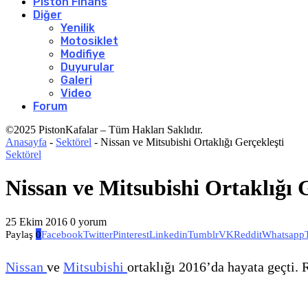
Piston Finans
Diğer
Yenilik
Motosiklet
Modifiye
Duyurular
Galeri
Video
Forum
©2025 PistonKafalar – Tüm Hakları Saklıdır.
Anasayfa
-
Sektörel
-
Nissan ve Mitsubishi Ortaklığı Gerçekleşti
Sektörel
Nissan ve Mitsubishi Ortaklığı 
25 Ekim 2016
0 yorum
Paylaş
0
Facebook
Twitter
Pinterest
Linkedin
Tumblr
VK
Reddit
Whatsapp
Nissan
ve
Mitsubishi
ortaklığı 2016’da hayata geçti.