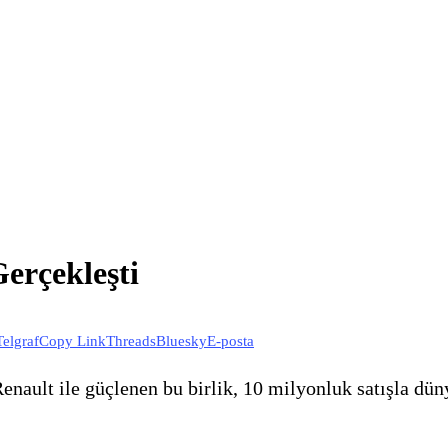
Gerçekleşti
Telgraf
Copy Link
Threads
Bluesky
E-posta
 Renault ile güçlenen bu birlik, 10 milyonluk satışla d