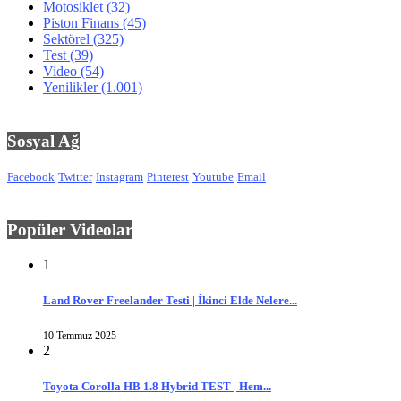
Motosiklet
(32)
Piston Finans
(45)
Sektörel
(325)
Test
(39)
Video
(54)
Yenilikler
(1.001)
Sosyal Ağ
Facebook
Twitter
Instagram
Pinterest
Youtube
Email
Popüler Videolar
1
Land Rover Freelander Testi | İkinci Elde Nelere...
10 Temmuz 2025
2
Toyota Corolla HB 1.8 Hybrid TEST | Hem...