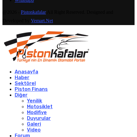
Whatsapp
@2026 -
Pistonkafalar
All Right Reserved. Designed and
Developed by
Vemart.Net
Anasayfa
Haber
Sektörel
Piston Finans
Diğer
Yenilik
Motosiklet
Modifiye
Duyurular
Galeri
Video
Forum