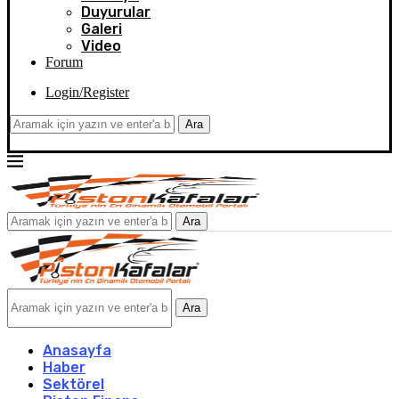
Duyurular
Galeri
Video
Forum
Login/Register
Ara
Ara
Ara
Anasayfa
Haber
Sektörel