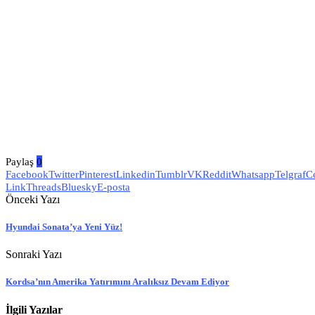
Paylaş
0
Facebook
Twitter
Pinterest
Linkedin
Tumblr
VK
Reddit
Whatsapp
Telgraf
C
Link
Threads
Bluesky
E-posta
Önceki Yazı
Hyundai Sonata’ya Yeni Yüz!
Sonraki Yazı
Kordsa’nın Amerika Yatırımını Aralıksız Devam Ediyor
İlgili Yazılar