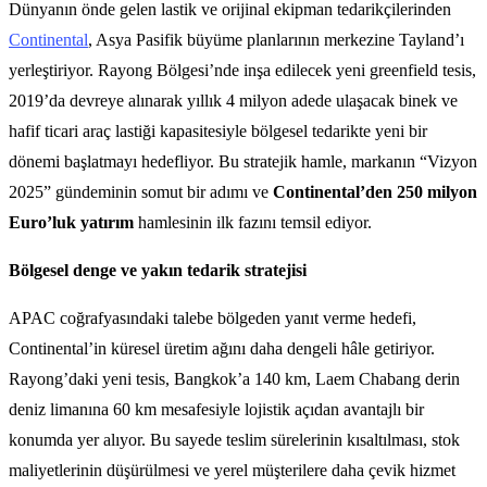
Dünyanın önde gelen lastik ve orijinal ekipman tedarikçilerinden
Continental
, Asya Pasifik büyüme planlarının merkezine Tayland’ı
yerleştiriyor. Rayong Bölgesi’nde inşa edilecek yeni greenfield tesis,
2019’da devreye alınarak yıllık 4 milyon adede ulaşacak binek ve
hafif ticari araç lastiği kapasitesiyle bölgesel tedarikte yeni bir
dönemi başlatmayı hedefliyor. Bu stratejik hamle, markanın “Vizyon
2025” gündeminin somut bir adımı ve
Continental’den 250 milyon
Euro’luk yatırım
hamlesinin ilk fazını temsil ediyor.
Bölgesel denge ve yakın tedarik stratejisi
APAC coğrafyasındaki talebe bölgeden yanıt verme hedefi,
Continental’in küresel üretim ağını daha dengeli hâle getiriyor.
Rayong’daki yeni tesis, Bangkok’a 140 km, Laem Chabang derin
deniz limanına 60 km mesafesiyle lojistik açıdan avantajlı bir
konumda yer alıyor. Bu sayede teslim sürelerinin kısaltılması, stok
maliyetlerinin düşürülmesi ve yerel müşterilere daha çevik hizmet