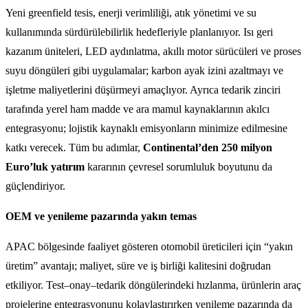
Yeni greenfield tesis, enerji verimliliği, atık yönetimi ve su
kullanımında sürdürülebilirlik hedefleriyle planlanıyor. Isı geri
kazanım üniteleri, LED aydınlatma, akıllı motor sürücüleri ve proses
suyu döngüleri gibi uygulamalar; karbon ayak izini azaltmayı ve
işletme maliyetlerini düşürmeyi amaçlıyor. Ayrıca tedarik zinciri
tarafında yerel ham madde ve ara mamul kaynaklarının akılcı
entegrasyonu; lojistik kaynaklı emisyonların minimize edilmesine
katkı verecek. Tüm bu adımlar,
Continental’den 250 milyon
Euro’luk yatırım
kararının çevresel sorumluluk boyutunu da
güçlendiriyor.
OEM ve yenileme pazarında yakın temas
APAC bölgesinde faaliyet gösteren otomobil üreticileri için “yakın
üretim” avantajı; maliyet, süre ve iş birliği kalitesini doğrudan
etkiliyor. Test–onay–tedarik döngülerindeki hızlanma, ürünlerin araç
projelerine entegrasyonunu kolaylaştırırken yenileme pazarında da