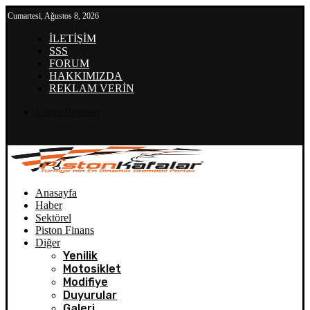
Cumartesi, Ağustos 8, 2026
İLETİŞİM
SSS
FORUM
HAKKIMIZDA
REKLAM VERİN
Login/Register
Anasayfa
Haber
Sektörel
Piston Finans
Diğer
Yenilik
Motosiklet
Modifiye
Duyurular
Galeri