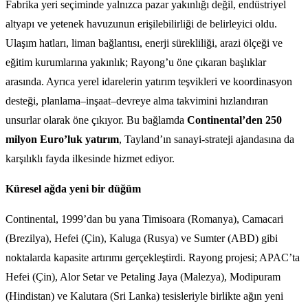
Fabrika yeri seçiminde yalnızca pazar yakınlığı değil, endüstriyel
altyapı ve yetenek havuzunun erişilebilirliği de belirleyici oldu.
Ulaşım hatları, liman bağlantısı, enerji sürekliliği, arazi ölçeği ve
eğitim kurumlarına yakınlık; Rayong’u öne çıkaran başlıklar
arasında. Ayrıca yerel idarelerin yatırım teşvikleri ve koordinasyon
desteği, planlama–inşaat–devreye alma takvimini hızlandıran
unsurlar olarak öne çıkıyor. Bu bağlamda
Continental’den 250
milyon Euro’luk yatırım
, Tayland’ın sanayi-strateji ajandasına da
karşılıklı fayda ilkesinde hizmet ediyor.
Küresel ağda yeni bir düğüm
Continental, 1999’dan bu yana Timisoara (Romanya), Camacari
(Brezilya), Hefei (Çin), Kaluga (Rusya) ve Sumter (ABD) gibi
noktalarda kapasite artırımı gerçekleştirdi. Rayong projesi; APAC’ta
Hefei (Çin), Alor Setar ve Petaling Jaya (Malezya), Modipuram
(Hindistan) ve Kalutara (Sri Lanka) tesisleriyle birlikte ağın yeni