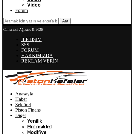
Video
Forum
Ara
Cumartesi, Ağustos 8, 2026
İLETİŞİM
SSS
FORUM
HAKKIMIZDA
REKLAM VERİN
Anasayfa
Haber
Sektörel
Piston Finans
Diğer
Yenilik
Motosiklet
Modifiye