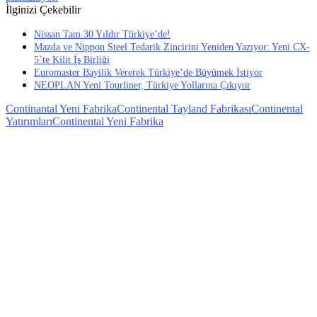
İlginizi Çekebilir
Nissan Tam 30 Yıldır Türkiye’de!
Mazda ve Nippon Steel Tedarik Zincirini Yeniden Yazıyor: Yeni CX-
5’te Kilit İş Birliği
Euromaster Bayilik Vererek Türkiye’de Büyümek İstiyor
NEOPLAN Yeni Tourliner, Türkiye Yollarına Çıkıyor
Continantal Yeni Fabrika
Continental Tayland Fabrikası
Continental
Yatırımları
Continental Yeni Fabrika