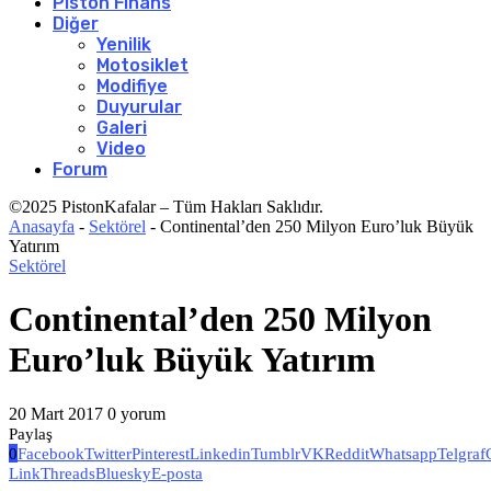
Piston Finans
Diğer
Yenilik
Motosiklet
Modifiye
Duyurular
Galeri
Video
Forum
©2025 PistonKafalar – Tüm Hakları Saklıdır.
Anasayfa
-
Sektörel
-
Continental’den 250 Milyon Euro’luk Büyük
Yatırım
Sektörel
Continental’den 250 Milyon
Euro’luk Büyük Yatırım
20 Mart 2017
0 yorum
Paylaş
0
Facebook
Twitter
Pinterest
Linkedin
Tumblr
VK
Reddit
Whatsapp
Telgraf
Link
Threads
Bluesky
E-posta