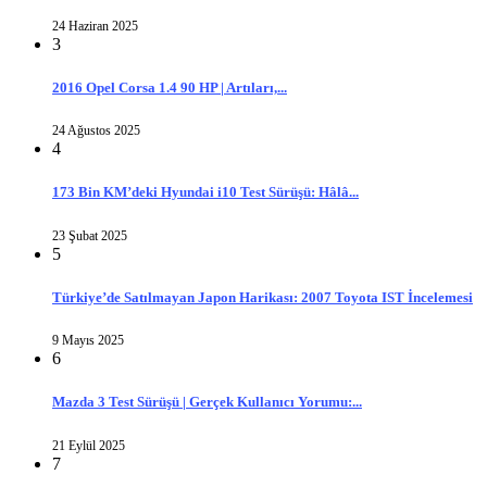
24 Haziran 2025
3
2016 Opel Corsa 1.4 90 HP | Artıları,...
24 Ağustos 2025
4
173 Bin KM’deki Hyundai i10 Test Sürüşü: Hâlâ...
23 Şubat 2025
5
Türkiye’de Satılmayan Japon Harikası: 2007 Toyota IST İncelemesi
9 Mayıs 2025
6
Mazda 3 Test Sürüşü | Gerçek Kullanıcı Yorumu:...
21 Eylül 2025
7