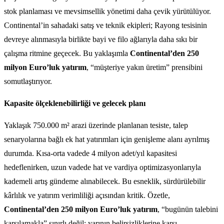
stok planlaması ve mevsimsellik yönetimi daha çevik yürütülüyor.
Continental’in sahadaki satış ve teknik ekipleri; Rayong tesisinin
devreye alınmasıyla birlikte bayi ve filo ağlarıyla daha sıkı bir
çalışma ritmine geçecek. Bu yaklaşımla
Continental’den 250
milyon Euro’luk yatırım
, “müşteriye yakın üretim” prensibini
somutlaştırıyor.
Kapasite ölçeklenebilirliği ve gelecek planı
Yaklaşık 750.000 m² arazi üzerinde planlanan tesiste, talep
senaryolarına bağlı ek hat yatırımları için genişleme alanı ayrılmış
durumda. Kısa-orta vadede 4 milyon adet/yıl kapasitesi
hedeflenirken, uzun vadede hat ve vardiya optimizasyonlarıyla
kademeli artış gündeme alınabilecek. Bu esneklik, sürdürülebilir
kârlılık ve yatırım verimliliği açısından kritik. Özetle,
Continental’den 250 milyon Euro’luk yatırım
, “bugünün talebini
karşılamakla” sınırlı değil; yarının belirsizliklerine karşı