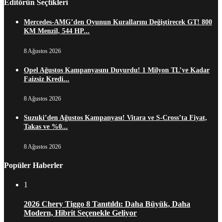
Editörün Seçtikleri
Mercedes-AMG’den Oyunun Kurallarını Değiştirecek GT! 800
KM Menzil, 544 HP...
8 Ağustos 2026
Opel Ağustos Kampanyasını Duyurdu! 1 Milyon TL’ye Kadar
Faizsiz Kredi...
8 Ağustos 2026
Suzuki’den Ağustos Kampanyası! Vitara ve S-Cross’ta Fiyat,
Takas ve %0...
8 Ağustos 2026
Popüler Haberler
1
2026 Chery Tiggo 8 Tanıtıldı: Daha Büyük, Daha
Modern, Hibrit Seçenekle Geliyor