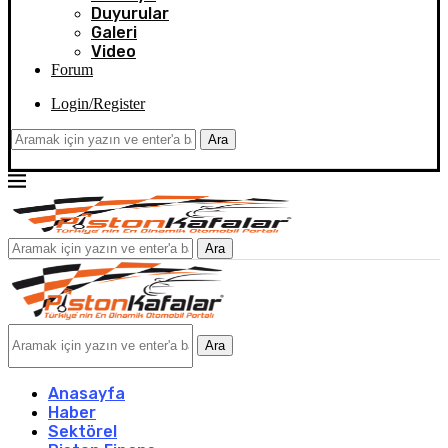
Duyurular
Galeri
Video
Forum
Login/Register
Ara
Ara
Ara
Anasayfa
Haber
Sektörel