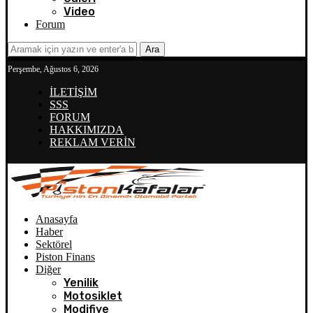
Video
Forum
Ara
Perşembe, Ağustos 6, 2026
İLETİŞİM
SSS
FORUM
HAKKIMIZDA
REKLAM VERİN
Anasayfa
Haber
Sektörel
Piston Finans
Diğer
Yenilik
Motosiklet
Modifiye