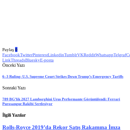
Paylaş
0
Facebook
Twitter
Pinterest
Linkedin
Tumblr
VK
Reddit
Whatsapp
Telgraf
C
Link
Threads
Bluesky
E-posta
Önceki Yazı
6–3 Ruling: U.S. Supreme Court Strikes Down Trump’s Emergency Tariffs
Sonraki Yazı
789 BG’lik 2027 Lamborghini Urus Performante Görüntülendi: Ferrari
Purosangue Rakibi Sertleşiyor
İlgili Yazılar
Rolls-Royce 2019’da Rekor Satış Rakamına İmza