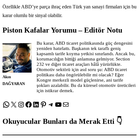
Özellikle ABD’ye parça ihraç eden Türk yan sanayi firmaları için bu
karar olumlu bir sinyal olabilir.
Piston Kafalar Yorumu – Editör Notu
Bu karar, ABD ticaret politikasında güç dengesini
yeniden hatırlattı. Başkanın tek taraflı geniş
kapsamlı tarife koyma yetkisi sınırlandı. Ancak bu,
korumacılığın bittiği anlamına gelmiyor. Section
232 ve diğer ticaret araçları hâlâ yürürlükte.
Otomotiv sektörü için asıl soru şu: ABD ticaret
politikası daha öngörülebilir mi olacak? Eğer
Akın
Kongre merkezli model güçlenirse, ani tarife
DAĞYARAN
şokları azalabilir. Bu da küresel otomotiv üreticileri
için istikrar demek.
WhatsApp
X
Instagram
Facebook
LinkedIn
Pinterest
Telegram
YouTube
E-posta
Okuyucular Bunları da Merak Etti 👇