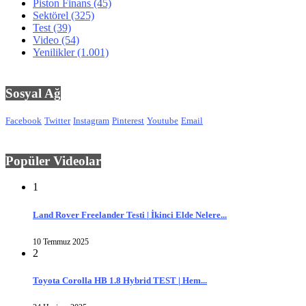
Piston Finans
(45)
Sektörel
(325)
Test
(39)
Video
(54)
Yenilikler
(1.001)
Sosyal Ağ
Facebook
Twitter
Instagram
Pinterest
Youtube
Email
Popüler Videolar
1
Land Rover Freelander Testi | İkinci Elde Nelere...
10 Temmuz 2025
2
Toyota Corolla HB 1.8 Hybrid TEST | Hem...