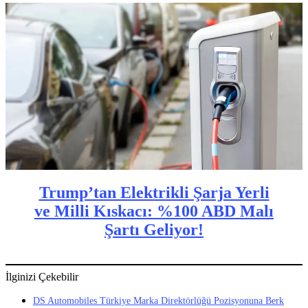
Trump’tan Elektrikli Şarja Yerli
ve Milli Kıskacı: %100 ABD Malı
Şartı Geliyor!
İlginizi Çekebilir
DS Automobiles Türkiye Marka Direktörlüğü Pozisyonuna Berk