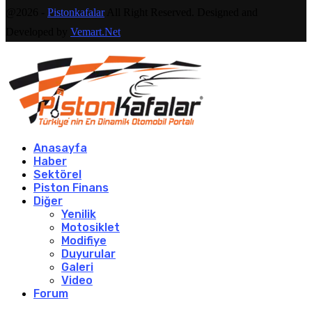
@2026 -
Pistonkafalar
All Right Reserved. Designed and
Developed by
Vemart.Net
Anasayfa
Haber
Sektörel
Piston Finans
Diğer
Yenilik
Motosiklet
Modifiye
Duyurular
Galeri
Video
Forum