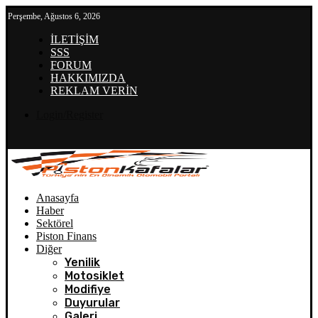
Perşembe, Ağustos 6, 2026
İLETİŞİM
SSS
FORUM
HAKKIMIZDA
REKLAM VERİN
Login/Register
Anasayfa
Haber
Sektörel
Piston Finans
Diğer
Yenilik
Motosiklet
Modifiye
Duyurular
Galeri