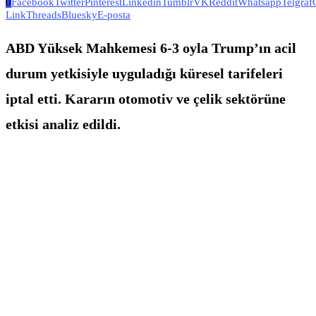
0
Facebook
Twitter
Pinterest
Linkedin
Tumblr
VK
Reddit
Whatsapp
Telgraf
Link
Threads
Bluesky
E-posta
ABD Yüksek Mahkemesi 6-3 oyla Trump’ın acil
durum yetkisiyle uyguladığı küresel tarifeleri
iptal etti. Kararın otomotiv ve çelik sektörüne
etkisi analiz edildi.