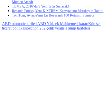
Mumcu Atandı
TEMSA, 2016’da 9 Yeni ürün Sunacak!
Renault Trucks, Yeni K XTREM Kamyonunu Marakeş’te Tanıttı
TomTom, Avrupa’nın En Heyecanlı 100 Rotasını Sunuyor
ABD otomotiv tarifesi
ABD Yüksek Mahkemesi kararı
Küresel
ticaret politikası
Section 232 çelik vergisi
Trump tarifeleri