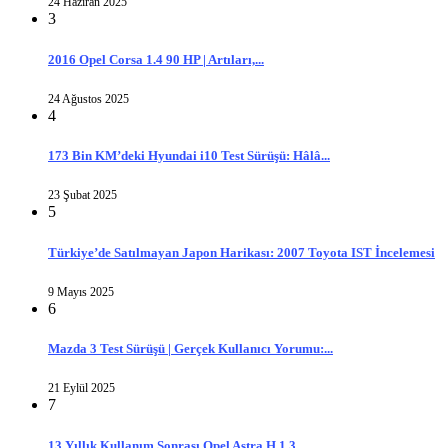
24 Haziran 2025
3
2016 Opel Corsa 1.4 90 HP | Artıları,...
24 Ağustos 2025
4
173 Bin KM’deki Hyundai i10 Test Sürüşü: Hâlâ...
23 Şubat 2025
5
Türkiye’de Satılmayan Japon Harikası: 2007 Toyota IST İncelemesi
9 Mayıs 2025
6
Mazda 3 Test Sürüşü | Gerçek Kullanıcı Yorumu:...
21 Eylül 2025
7
13 Yıllık Kullanım Sonrası Opel Astra H 1.3...