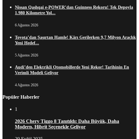
Nissan Qashqai e-POWER’dan Guinness Rekoru! Tek Depoyla
1.980 Kilometre Yol...
6 Ağustos 2026
Toyota’dan Şaşırtan Hamle! Kârı Gerilerken 9,7 Milyon Araçlık
Yeni Hedef...
5 Ağustos 2026
Audi’den Elektrikli Otomobillerde Yeni Rekor! Tarihinin En
Verimli Modeli Geliyor
4 Ağustos 2026
Popüler Haberler
1
2026 Chery Tiggo 8 Tanıtıldı: Daha Büyük, Daha
Modern, Hibrit Seçenekle Geliyor
29 Eylül 2025