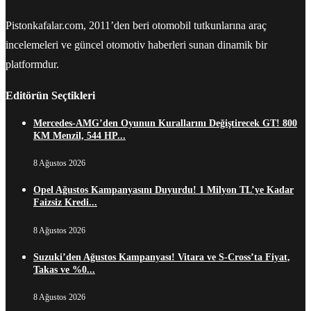
Pistonkafalar.com, 2011’den beri otomobil tutkunlarına araç
incelemeleri ve güncel otomotiv haberleri sunan dinamik bir
platformdur.
Editörün Seçtikleri
Mercedes-AMG’den Oyunun Kurallarını Değiştirecek GT! 800
KM Menzil, 544 HP...
8 Ağustos 2026
Opel Ağustos Kampanyasını Duyurdu! 1 Milyon TL’ye Kadar
Faizsiz Kredi...
8 Ağustos 2026
Suzuki’den Ağustos Kampanyası! Vitara ve S-Cross’ta Fiyat,
Takas ve %0...
8 Ağustos 2026