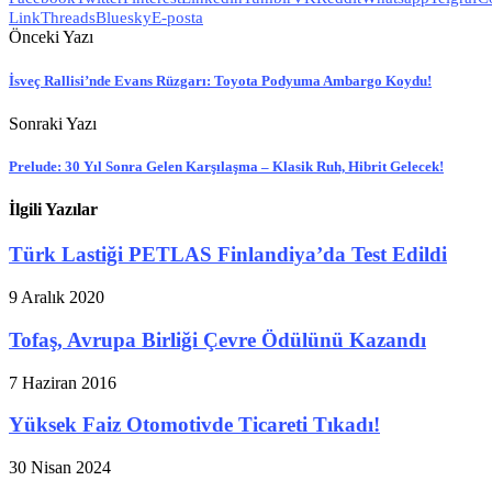
Link
Threads
Bluesky
E-posta
Önceki Yazı
İsveç Rallisi’nde Evans Rüzgarı: Toyota Podyuma Ambargo Koydu!
Sonraki Yazı
Prelude: 30 Yıl Sonra Gelen Karşılaşma – Klasik Ruh, Hibrit Gelecek!
İlgili Yazılar
Türk Lastiği PETLAS Finlandiya’da Test Edildi
9 Aralık 2020
Tofaş, Avrupa Birliği Çevre Ödülünü Kazandı
7 Haziran 2016
Yüksek Faiz Otomotivde Ticareti Tıkadı!
30 Nisan 2024