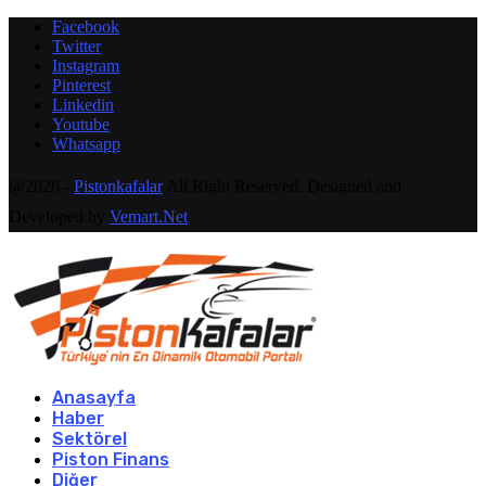
Facebook
Twitter
Instagram
Pinterest
Linkedin
Youtube
Whatsapp
@2026 -
Pistonkafalar
All Right Reserved. Designed and
Developed by
Vemart.Net
Anasayfa
Haber
Sektörel
Piston Finans
Diğer