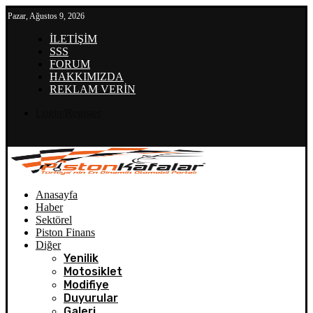
Pazar, Ağustos 9, 2026
İLETİŞİM
SSS
FORUM
HAKKIMIZDA
REKLAM VERİN
Login/Register
Anasayfa
Haber
Sektörel
Piston Finans
Diğer
Yenilik
Motosiklet
Modifiye
Duyurular
Galeri