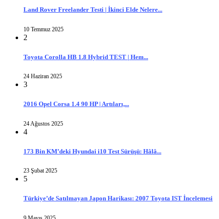
Land Rover Freelander Testi | İkinci Elde Nelere...
10 Temmuz 2025
2
Toyota Corolla HB 1.8 Hybrid TEST | Hem...
24 Haziran 2025
3
2016 Opel Corsa 1.4 90 HP | Artıları,...
24 Ağustos 2025
4
173 Bin KM’deki Hyundai i10 Test Sürüşü: Hâlâ...
23 Şubat 2025
5
Türkiye’de Satılmayan Japon Harikası: 2007 Toyota IST İncelemesi
9 Mayıs 2025