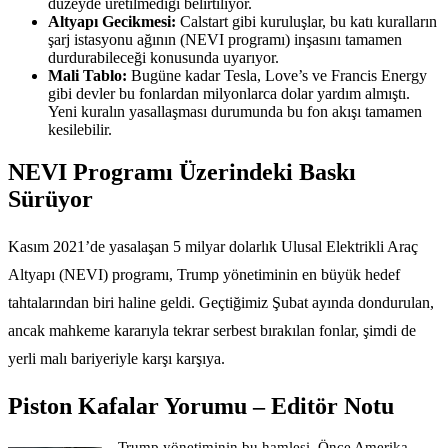
düzeyde üretilmediği belirtiliyor.
Altyapı Gecikmesi:
Calstart gibi kuruluşlar, bu katı kuralların
şarj istasyonu ağının (NEVI programı) inşasını tamamen
durdurabileceği konusunda uyarıyor.
Mali Tablo:
Bugüne kadar Tesla, Love’s ve Francis Energy
gibi devler bu fonlardan milyonlarca dolar yardım almıştı.
Yeni kuralın yasallaşması durumunda bu fon akışı tamamen
kesilebilir.
NEVI Programı Üzerindeki Baskı
Sürüyor
Kasım 2021’de yasalaşan 5 milyar dolarlık Ulusal Elektrikli Araç
Altyapı (NEVI) programı, Trump yönetiminin en büyük hedef
tahtalarından biri haline geldi. Geçtiğimiz Şubat ayında dondurulan,
ancak mahkeme kararıyla tekrar serbest bırakılan fonlar, şimdi de
yerli malı bariyeriyle karşı karşıya.
Piston Kafalar Yorumu – Editör Notu
Trump yönetiminin bu hamlesi, Önce Amerika