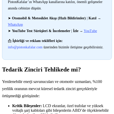
PistonKafalar’ın WhatsApp kanallarına katılın, önemli gelişmeler
anında cebinize düşsün.
➤
Otomobil & Motosiklet Akışı (Hızlı Bildirimler)
|
Katıl
→
WhatsApp
➤
YouTube Test Sürüşleri & İncelemeler
|
İzle
→
YouTube
📩
İşbirliği ve reklam teklifleri için:
info@pistonkafalar.com
üzerinden bizimle iletişime geçebilirsiniz.
Tedarik Zinciri Tehlikede mi?
Yenilenebilir enerji savunucuları ve otomotiv uzmanları, %100
yerlilik oranının mevcut küresel tedarik zinciri gerçekleriyle
örtüşmediği görüşünde:
Kritik Bileşenler:
LCD ekranlar, özel trafolar ve yüksek
voltajlı şarj kabloları gibi bileşenlerin ABD’de ölçeklenebilir