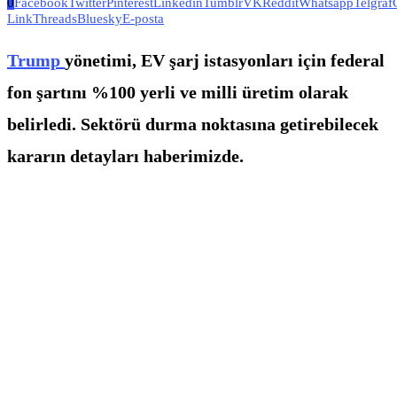
0
Facebook
Twitter
Pinterest
Linkedin
Tumblr
VK
Reddit
Whatsapp
Telgraf
Link
Threads
Bluesky
E-posta
Trump
yönetimi, EV şarj istasyonları için federal
fon şartını %100 yerli ve milli üretim olarak
belirledi. Sektörü durma noktasına getirebilecek
kararın detayları haberimizde.