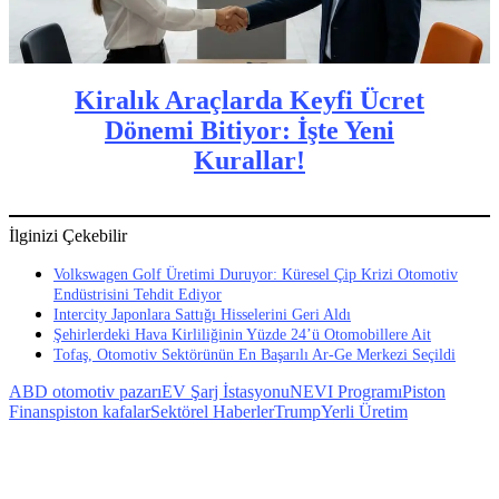
Kiralık Araçlarda Keyfi Ücret
Dönemi Bitiyor: İşte Yeni
Kurallar!
İlginizi Çekebilir
Volkswagen Golf Üretimi Duruyor: Küresel Çip Krizi Otomotiv
Endüstrisini Tehdit Ediyor
Intercity Japonlara Sattığı Hisselerini Geri Aldı
Şehirlerdeki Hava Kirliliğinin Yüzde 24’ü Otomobillere Ait
Tofaş, Otomotiv Sektörünün En Başarılı Ar-Ge Merkezi Seçildi
ABD otomotiv pazarı
EV Şarj İstasyonu
NEVI Programı
Piston
Finans
piston kafalar
Sektörel Haberler
Trump
Yerli Üretim