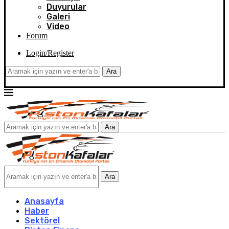
Duyurular
Galeri
Video
Forum
Login/Register
Ara
Ara
Ara
Anasayfa
Haber
Sektörel