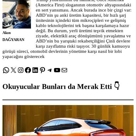
(America First) sloganının otomotiv altyapısındaki
en sert yansıması. Ancak burada ince bir çizgi var:
ABD’nin şu anki üretim kapasitesi, bir hızlı şarj
ünitesinin içindeki tüm mikroçipleri ve gelişmiş
kablo teknolojilerini tek başına karşılamaya hazır
değil. Bu durum, yerli üretimi teşvik etmekten
Akın
ziyade, elektrikli araç dönüşümünü yavaşlatma ve
DAĞYARAN
ABD’nin bu yarıştaki rekabetçiliğini Çinli devlere
karşı zayıflatma riski taşıyor. 30 günlük kamuoyu
görüşü süreci, otomobil devlerinin yönetime karşı nasıl bir lobi
yapacağını gösterecek
WhatsApp
X
Instagram
Facebook
LinkedIn
Pinterest
Telegram
YouTube
E-posta
Okuyucular Bunları da Merak Etti 👇