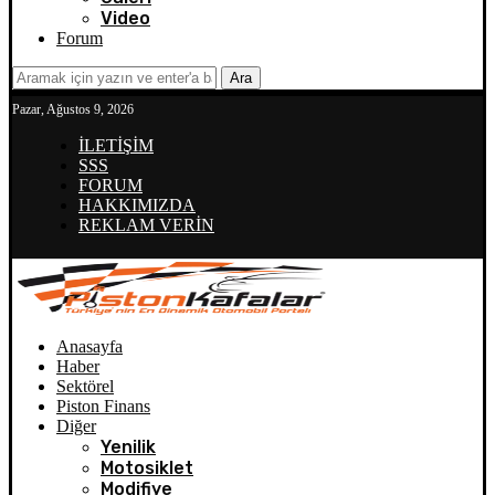
Video
Forum
Ara
Pazar, Ağustos 9, 2026
İLETİŞİM
SSS
FORUM
HAKKIMIZDA
REKLAM VERİN
Anasayfa
Haber
Sektörel
Piston Finans
Diğer
Yenilik
Motosiklet
Modifiye