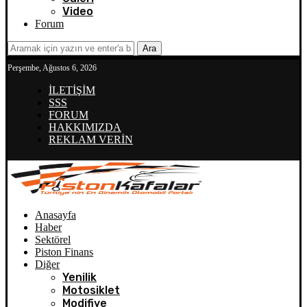
Video
Forum
Ara
Perşembe, Ağustos 6, 2026
İLETİŞİM
SSS
FORUM
HAKKIMIZDA
REKLAM VERİN
Anasayfa
Haber
Sektörel
Piston Finans
Diğer
Yenilik
Motosiklet
Modifiye