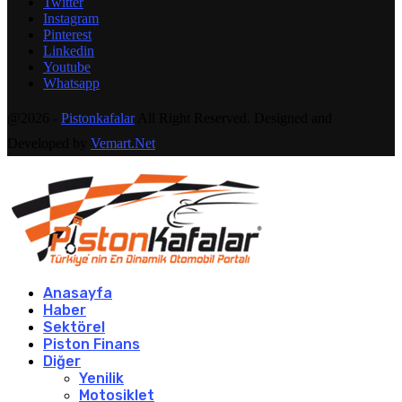
Twitter
Instagram
Pinterest
Linkedin
Youtube
Whatsapp
@2026 -
Pistonkafalar
All Right Reserved. Designed and
Developed by
Vemart.Net
Anasayfa
Haber
Sektörel
Piston Finans
Diğer
Yenilik
Motosiklet