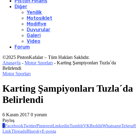
Piston Finans
Diğer
Yenilik
Motosiklet
Modifiye
Duyurular
Galeri
Video
Forum
©2025 PistonKafalar – Tüm Hakları Saklıdır.
Anasayfa
-
Motor Sporları
-
Karting Şampiyonları Tuzla´da
Belirlendi
Motor Sporları
Karting Şampiyonları Tuzla´da
Belirlendi
6 Kasım 2017
0 yorum
Paylaş
0
Facebook
Twitter
Pinterest
Linkedin
Tumblr
VK
Reddit
Whatsapp
Telgraf
Link
Threads
Bluesky
E-posta