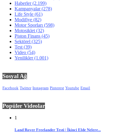
Haberler
(2.199)
Kampanyalar
(278)
Life Style
(61)
Modifiye
(82)
Motor Sporları
(598)
Motosiklet
(32)
Piston Finans
(45)
Sektörel
(325)
Test
(39)
Video
(54)
Yenilikler
(1.001)
Sosyal Ağ
Facebook
Twitter
Instagram
Pinterest
Youtube
Email
Popüler Videolar
1
Land Rover Freelander Testi | İkinci Elde Nelere...