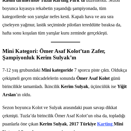
Kasım tarihlerinde Tuzla Karting Park’ta
düzenlendi. Sezon
boyunca kıyasıya rekabetin yaşandığı şampiyonada, tüm
kategorilerde son yarışlar nefes kesti. Kapalı hava ve ara sıra
çiseleyen yağmur, lastik seçiminde pilotları tereddütte bıraksa da,
hafta sonu koşulan tüm yarışlar kuru zeminde gerçekleşti.
Mini Kategori: Ömer Asaf Kolot’tan Zafer,
Şampiyonluk Kerim Sulyak’ın
7-12 yaş grubundaki
Mini kategoride
7 sporcu piste çıktı. Oldukça
çekişmeli geçen mücadelelerin sonunda
Ömer Asaf Kolot
günü
birincilikle tamamladı. İkincilik
Kerim Sulyak
, üçüncülük ise
Yiğit
Arslan
’ın oldu.
Sezon boyunca Kolot ve Sulyak arasındaki puan savaşı dikkat
çekmişti. Tuzla’da birincilik Ömer Asaf Kolot’un olsa da, topladığı
puanlarla öne çıkan
Kerim Sulyak
,
2017 Türkiye
Karting
Mini