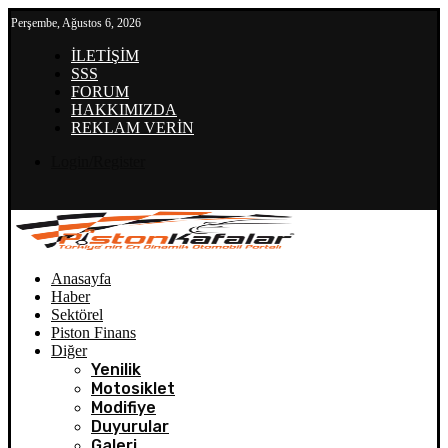
Perşembe, Ağustos 6, 2026
İLETİŞİM
SSS
FORUM
HAKKIMIZDA
REKLAM VERİN
Login/Register
Anasayfa
Haber
Sektörel
Piston Finans
Diğer
Yenilik
Motosiklet
Modifiye
Duyurular
Galeri