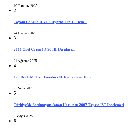
10 Temmuz 2025
2
Toyota Corolla HB 1.8 Hybrid TEST | Hem...
24 Haziran 2025
3
2016 Opel Corsa 1.4 90 HP | Artıları,...
24 Ağustos 2025
4
173 Bin KM’deki Hyundai i10 Test Sürüşü: Hâlâ...
23 Şubat 2025
5
Türkiye’de Satılmayan Japon Harikası: 2007 Toyota IST İncelemesi
9 Mayıs 2025
6