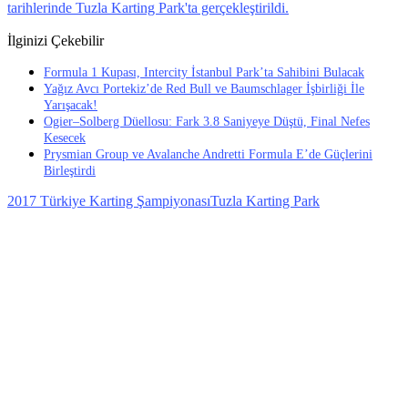
tarihlerinde Tuzla Karting Park'ta gerçekleştirildi.
İlginizi Çekebilir
Formula 1 Kupası, Intercity İstanbul Park’ta Sahibini Bulacak
Yağız Avcı Portekiz’de Red Bull ve Baumschlager İşbirliği İle
Yarışacak!
Ogier–Solberg Düellosu: Fark 3.8 Saniyeye Düştü, Final Nefes
Kesecek
Prysmian Group ve Avalanche Andretti Formula E’de Güçlerini
Birleştirdi
2017 Türkiye Karting Şampiyonası
Tuzla Karting Park