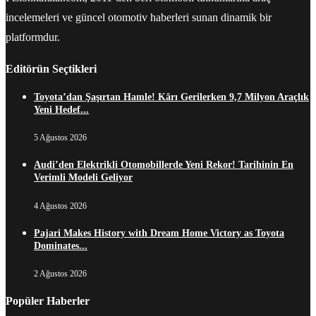
incelemeleri ve güncel otomotiv haberleri sunan dinamik bir
platformdur.
Editörün Seçtikleri
Toyota’dan Şaşırtan Hamle! Kârı Gerilerken 9,7 Milyon Araçlık
Yeni Hedef...
5 Ağustos 2026
Audi’den Elektrikli Otomobillerde Yeni Rekor! Tarihinin En
Verimli Modeli Geliyor
4 Ağustos 2026
Pajari Makes History with Dream Home Victory as Toyota
Dominates...
2 Ağustos 2026
Popüler Haberler