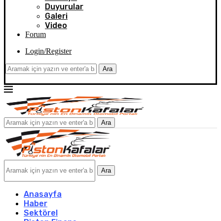
Duyurular
Galeri
Video
Forum
Login/Register
Ara
Ara
Ara
Anasayfa
Haber
Sektörel