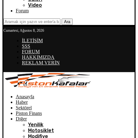
Video
Forum
Ara
Cumartesi, Ağustos 8, 2026
İLETİŞİM
SSS
FORUM
HAKKIMIZDA
REKLAM VERİN
Anasayfa
Haber
Sektörel
Piston Finans
Diğer
Yenilik
Motosiklet
Modifiye