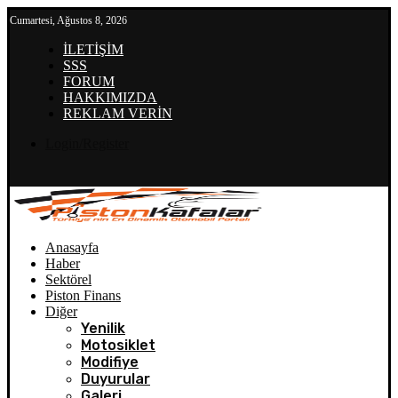
Cumartesi, Ağustos 8, 2026
İLETİŞİM
SSS
FORUM
HAKKIMIZDA
REKLAM VERİN
Login/Register
Anasayfa
Haber
Sektörel
Piston Finans
Diğer
Yenilik
Motosiklet
Modifiye
Duyurular
Galeri