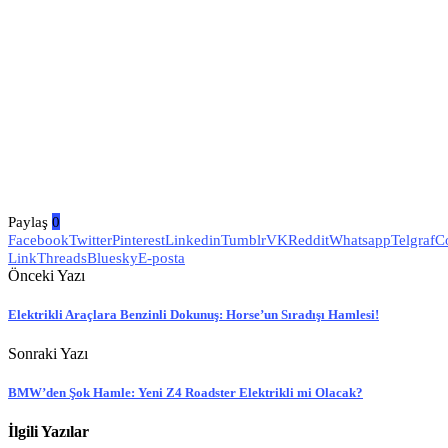
Paylaş
0
Facebook
Twitter
Pinterest
Linkedin
Tumblr
VK
Reddit
Whatsapp
Telgraf
C
Link
Threads
Bluesky
E-posta
Önceki Yazı
Elektrikli Araçlara Benzinli Dokunuş: Horse’un Sıradışı Hamlesi!
Sonraki Yazı
BMW’den Şok Hamle: Yeni Z4 Roadster Elektrikli mi Olacak?
İlgili Yazılar