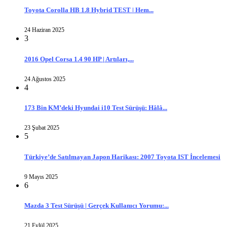
Toyota Corolla HB 1.8 Hybrid TEST | Hem...
24 Haziran 2025
3
2016 Opel Corsa 1.4 90 HP | Artıları,...
24 Ağustos 2025
4
173 Bin KM’deki Hyundai i10 Test Sürüşü: Hâlâ...
23 Şubat 2025
5
Türkiye’de Satılmayan Japon Harikası: 2007 Toyota IST İncelemesi
9 Mayıs 2025
6
Mazda 3 Test Sürüşü | Gerçek Kullanıcı Yorumu:...
21 Eylül 2025