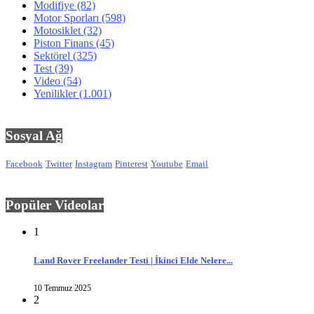
Modifiye
(82)
Motor Sporları
(598)
Motosiklet
(32)
Piston Finans
(45)
Sektörel
(325)
Test
(39)
Video
(54)
Yenilikler
(1.001)
Sosyal Ağ
Facebook
Twitter
Instagram
Pinterest
Youtube
Email
Popüler Videolar
1
Land Rover Freelander Testi | İkinci Elde Nelere...
10 Temmuz 2025
2