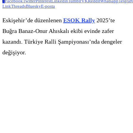
0
Facebook
Twitter
Pinterest
Linkedin
Tumblr
VK
Reddit
Whatsapp
Telgraf
Link
Threads
Bluesky
E-posta
Eskişehir’de düzenlenen
ESOK Rally
2025’te
Buğra Banaz-Onur Ahıskalı ekibi evinde zafer
kazandı. Türkiye Ralli Şampiyonası’nda dengeler
değişiyor.