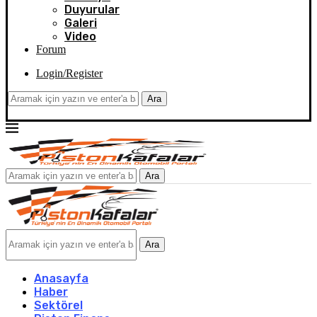
Duyurular
Galeri
Video
Forum
Login/Register
Ara
Ara
Ara
Anasayfa
Haber
Sektörel