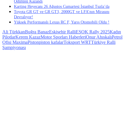
Ödülünü Kazandı
Karting Heyecanı 26 Ağustos Cumartesi İstanbul Tuzla’da
Toyota GR GT ve GR GT3, 2000GT ve LFA’nın Mirasını
Devralıyor!
Yüksek Performanslı Lexus RC F, Yarış Otomobili Oldu !
Ali Türkkan
Buğra Banaz
Eskişehir Ralli
ESOK Rally 2025
Kadın
Pilotlar
Kerem Kazaz
Motor Sporları Haberleri
Onur Ahıskalı
Petrol
Ofisi Maxima
Piston
piston kafalar
Toksport WRT
Türkiye Ralli
Şampiyonası