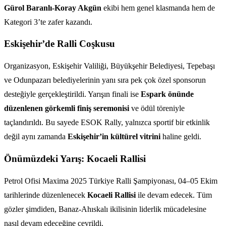
Gürol Baranlı-Koray Akgün
ekibi hem genel klasmanda hem de
Kategori 3’te zafer kazandı.
Eskişehir’de Ralli Coşkusu
Organizasyon, Eskişehir Valiliği, Büyükşehir Belediyesi, Tepebaşı
ve Odunpazarı belediyelerinin yanı sıra pek çok özel sponsorun
desteğiyle gerçekleştirildi. Yarışın finali ise
Espark önünde
düzenlenen görkemli finiş seremonisi
ve ödül töreniyle
taçlandırıldı. Bu sayede ESOK Rally, yalnızca sportif bir etkinlik
değil aynı zamanda
Eskişehir’in kültürel vitrini
haline geldi.
Önümüzdeki Yarış: Kocaeli Rallisi
Petrol Ofisi Maxima 2025 Türkiye Ralli Şampiyonası, 04–05 Ekim
tarihlerinde düzenlenecek
Kocaeli Rallisi
ile devam edecek. Tüm
gözler şimdiden, Banaz-Ahıskalı ikilisinin liderlik mücadelesine
nasıl devam edeceğine çevrildi.