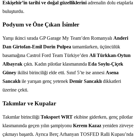
Eskişehir’in tarihi ve doğal güzelliklerini
adrenalin dolu etaplarla
buluşturdu.
Podyum ve Öne Çıkan İsimler
Yarışı ikinci sırada GP Garage My Team’den Romanyalı
Anderi
Dan Girtofan-Emil Dorin Pulpea
tamamlarken, üçüncülük
basamağına Castrol Ford Team Türkiye’den
Ali Türkkan-Oytun
Albayrak
çıktı. Kadın pilotlar klasmanında
Eda Soylu-Çiçek
Güney
ikilisi birinciliği elde etti. Sınıf 5’te ise annesi
Asena
Sancaklı
ile yarışan genç yetenek
Demir Sancaklı
dikkatleri
üzerine çekti.
Takımlar ve Kupalar
Takımlar birinciliği
Toksport WRT
ekibine giderken, genç pilotlar
klasmanında geçen yılın şampiyonu
Kerem Kazaz
yeniden zirveye
çıkmayı başardı. Ayrıca Berç Arhanyan TOSFED Ralli Kupası’nda