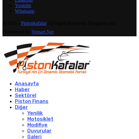
Youtube
Whatsapp
@2026 -
Pistonkafalar
All Right Reserved. Designed and
Developed by
Vemart.Net
Anasayfa
Haber
Sektörel
Piston Finans
Diğer
Yenilik
Motosiklet
Modifiye
Duyurular
Galeri