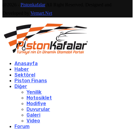
@2026 -
Pistonkafalar
All Right Reserved. Designed and
Developed by
Vemart.Net
Anasayfa
Haber
Sektörel
Piston Finans
Diğer
Yenilik
Motosiklet
Modifiye
Duyurular
Galeri
Video
Forum