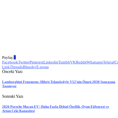
Paylaş
0
Facebook
Twitter
Pinterest
Linkedin
Tumblr
VK
Reddit
Whatsapp
Telgraf
C
Link
Threads
Bluesky
E-posta
Önceki Yazı
Lamborghini Fenomeno: Hibrit Teknolojiyle V12’nin Ömrü 2030 Sonrasına
Taşınıyor
Sonraki Yazı
2026 Porsche Macan EV | Daha Fazla Dijital Özellik, Oyun Eğlencesi ve
Artan Çeki Kapasitesi