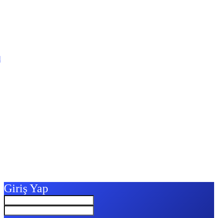
l
Giriş Yap