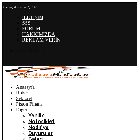
Cuma, Ağustos 7, 2026
İLETİŞİM
SSS
FORUM
HAKKIMIZDA
REKLAM VERİN
Login/Register
Anasayfa
Haber
Sektörel
Piston Finans
Diğer
Yenilik
Motosiklet
Modifiye
Duyurular
Galeri