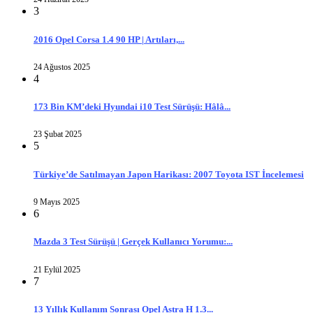
3
2016 Opel Corsa 1.4 90 HP | Artıları,...
24 Ağustos 2025
4
173 Bin KM’deki Hyundai i10 Test Sürüşü: Hâlâ...
23 Şubat 2025
5
Türkiye’de Satılmayan Japon Harikası: 2007 Toyota IST İncelemesi
9 Mayıs 2025
6
Mazda 3 Test Sürüşü | Gerçek Kullanıcı Yorumu:...
21 Eylül 2025
7
13 Yıllık Kullanım Sonrası Opel Astra H 1.3...