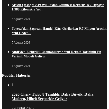
Nissan Qashqai e-POWER’dan Guinness Rekoru! Tek Depoyla
1.980 Kilometre Yol...
6 Ağustos 2026
Toyota’dan Şaşırtan Hamle! Kârı Gerilerken 9,7 Milyon Araçlık
Yeni Hedef...
5 Ağustos 2026
Audi’den Elektrikli Otomobillerde Yeni Rekor! Tarihinin En
Verimli Modeli Geliyor
4 Ağustos 2026
Popüler Haberler
1
2026 Chery Tiggo 8 Tanıtıldı: Daha Büyük, Daha
Modern, Hibrit Seçenekle Geliyor
29 Eylül 2025