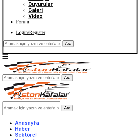
Duyurular
Galeri
Video
Forum
Login/Register
Ara
Ara
Ara
Anasayfa
Haber
Sektörel