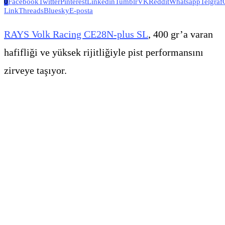
0
Facebook
Twitter
Pinterest
Linkedin
Tumblr
VK
Reddit
Whatsapp
Telgraf
Link
Threads
Bluesky
E-posta
RAYS Volk Racing CE28N-plus SL
, 400 gr’a varan
hafifliği ve yüksek rijitliğiyle pist performansını
zirveye taşıyor.