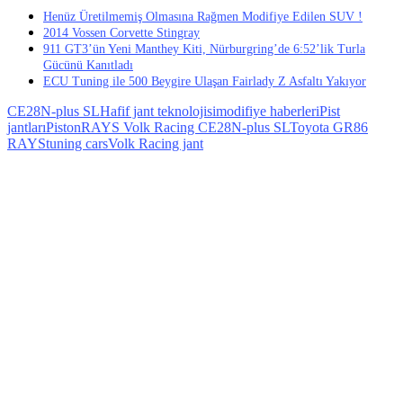
Henüz Üretilmemiş Olmasına Rağmen Modifiye Edilen SUV !
2014 Vossen Corvette Stingray
911 GT3’ün Yeni Manthey Kiti, Nürburgring’de 6:52’lik Turla
Gücünü Kanıtladı
ECU Tuning ile 500 Beygire Ulaşan Fairlady Z Asfaltı Yakıyor
CE28N-plus SL
Hafif jant teknolojisi
modifiye haberleri
Pist
jantları
Piston
RAYS Volk Racing CE28N-plus SL
Toyota GR86
RAYS
tuning cars
Volk Racing jant