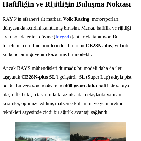
Hafifliğin ve Rijitliğin Buluşma Noktası
RAYS’in efsanevi alt markası
Volk Racing
, motorsporları
dünyasında kendini kanıtlamış bir isim. Marka, hafiflik ve rijitliği
aynı potada eriten dövme (
forged
) jantlarıyla tanınıyor. Bu
felsefenin en rafine ürünlerinden biri olan
CE28N-plus
, yıllardır
kullanıcıların güvenini kazanmış bir modeldi.
Ancak RAYS mühendisleri durmadı; bu modeli daha da ileri
taşıyarak
CE28N-plus SL
’i geliştirdi. SL (Super Lap) adıyla pist
odaklı bu versiyon, maksimum
400 gram daha hafif
bir yapıya
ulaştı. İlk bakışta tasarım farkı az olsa da, detaylarda yapılan
kesimler, optimize edilmiş malzeme kullanımı ve yeni üretim
teknikleri sayesinde ciddi bir ağırlık avantajı sağlandı.