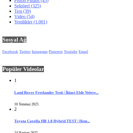
Piston Finans
(45)
Sektörel
(325)
Test
(39)
Video
(54)
Yenilikler
(1.001)
Sosyal Ağ
Facebook
Twitter
Instagram
Pinterest
Youtube
Email
Popüler Videolar
1
Land Rover Freelander Testi | İkinci Elde Nelere...
10 Temmuz 2025
2
Toyota Corolla HB 1.8 Hybrid TEST | Hem...
24 Haziran 2025