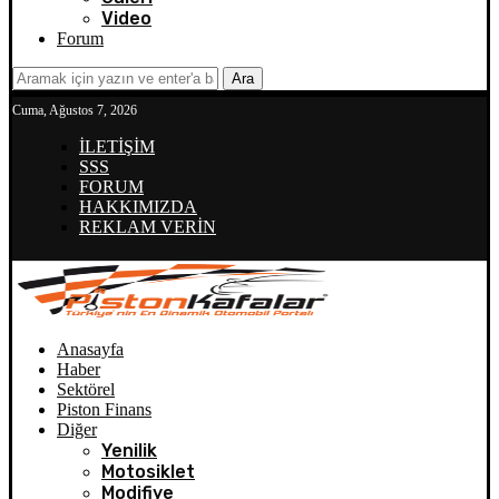
Video
Forum
Ara
Cuma, Ağustos 7, 2026
İLETİŞİM
SSS
FORUM
HAKKIMIZDA
REKLAM VERİN
Anasayfa
Haber
Sektörel
Piston Finans
Diğer
Yenilik
Motosiklet
Modifiye