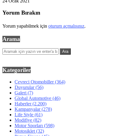
24 Ocak 2021
Yorum Bırakın
Yorum yapabilmek için
oturum açmalısınız
.
Arama
Kategoriler
Çevreci Otomobiller
(364)
Duyurular
(56)
Galeri
(7)
Global Automotive
(46)
Haberler
(2.200)
Kampanyalar
(278)
Life Style
(61)
Modifiye
(82)
Motor Sporları
(598)
Motosiklet
(32)