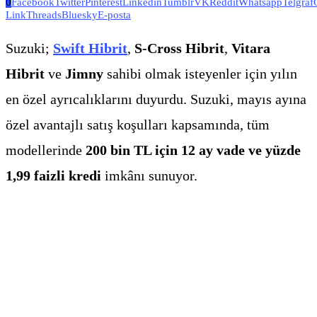
0
Facebook
Twitter
Pinterest
Linkedin
Tumblr
VK
Reddit
Whatsapp
Telgraf
Link
Threads
Bluesky
E-posta
Suzuki;
Swift Hibrit
,
S-Cross Hibrit
,
Vitara
Hibrit
ve
Jimny
sahibi olmak isteyenler için yılın
en özel ayrıcalıklarını duyurdu. Suzuki, mayıs ayına
özel avantajlı satış koşulları kapsamında, tüm
modellerinde
200 bin TL için 12 ay vade ve yüzde
1,99 faizli kredi
imkânı sunuyor.