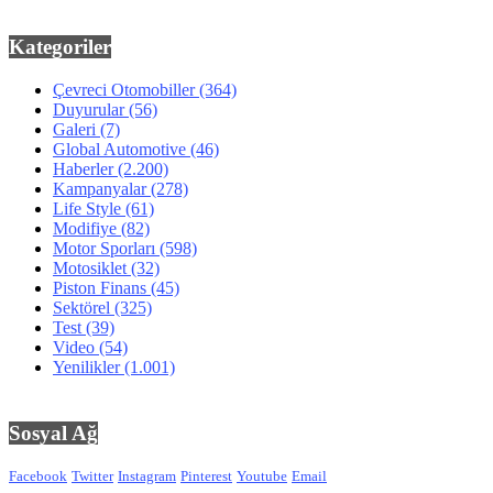
Kategoriler
Çevreci Otomobiller
(364)
Duyurular
(56)
Galeri
(7)
Global Automotive
(46)
Haberler
(2.200)
Kampanyalar
(278)
Life Style
(61)
Modifiye
(82)
Motor Sporları
(598)
Motosiklet
(32)
Piston Finans
(45)
Sektörel
(325)
Test
(39)
Video
(54)
Yenilikler
(1.001)
Sosyal Ağ
Facebook
Twitter
Instagram
Pinterest
Youtube
Email