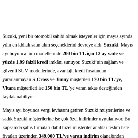
Suzuki, yeni bir otomobil sahibi olmak isteyenler için mayıs ayında
yılın en iddialı satın alım seçeneklerini devreye aldı.
Suzuki
, Mayıs
ayı boyunca tüm modellerinde
200 bin TL için 12 ay vade ve
yüzde 1,99 faizli kredi
imkânı sunuyor. Suzuki’nin sağlam ve
güvenli SUV modellerinde, avantajlı kredi fırsatından
yararlanmayan
S-Cross
ve
Jimny
müşterileri
170 bin TL
’ye,
Vitara
müşterileri ise
150 bin TL
’ye varan takas desteğinden
faydalanabiliyor.
Mayıs ayı boyunca vergi levhasını getiren Suzuki müşterilerine ve
sadık Suzuki müşterilerine ise çok özel indirimler uygulanıyor. Bu
kapsamda şahıs firmaları dahil tüzel müşteriler anahtar teslim liste
fiyatları üzerinden
349.000 TL’ye varan indirim
olanağından