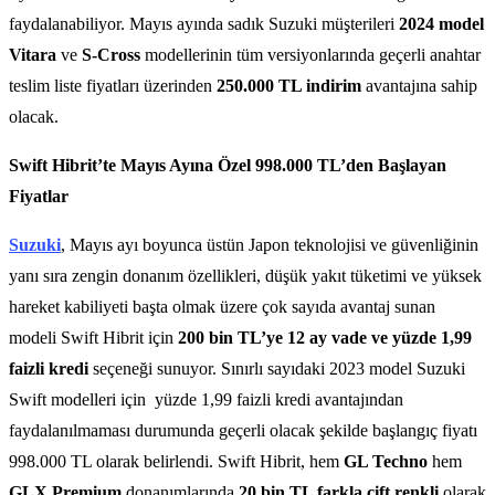
faydalanabiliyor. Mayıs ayında sadık Suzuki müşterileri
2024 model
Vitara
ve
S-Cross
modellerinin tüm versiyonlarında geçerli anahtar
teslim liste fiyatları üzerinden
250.000 TL indirim
avantajına sahip
olacak.
Swift Hibrit’te Mayıs Ayına Özel 998.000 TL’den Başlayan
Fiyatlar
Suzuki
, Mayıs ayı boyunca üstün Japon teknolojisi ve güvenliğinin
yanı sıra zengin donanım özellikleri, düşük yakıt tüketimi ve yüksek
hareket kabiliyeti başta olmak üzere çok sayıda avantaj sunan
modeli Swift Hibrit için
200 bin TL’ye 12 ay vade ve yüzde 1,99
faizli kredi
seçeneği sunuyor. Sınırlı sayıdaki 2023 model Suzuki
Swift modelleri için yüzde 1,99 faizli kredi avantajından
faydalanılmaması durumunda geçerli olacak şekilde başlangıç fiyatı
998.000 TL olarak belirlendi. Swift Hibrit, hem
GL Techno
hem
GLX Premium
donanımlarında
20 bin TL farkla çift renkli
olarak