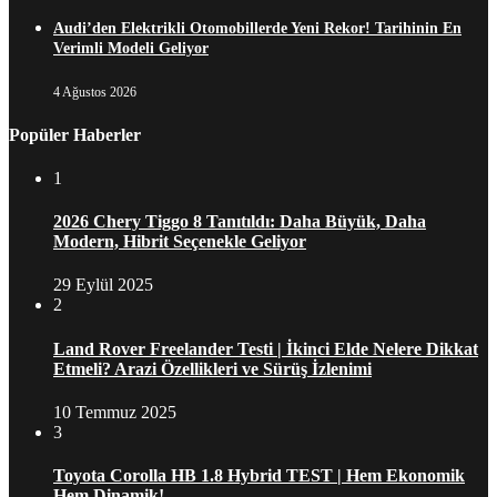
Audi’den Elektrikli Otomobillerde Yeni Rekor! Tarihinin En
Verimli Modeli Geliyor
4 Ağustos 2026
Popüler Haberler
1
2026 Chery Tiggo 8 Tanıtıldı: Daha Büyük, Daha
Modern, Hibrit Seçenekle Geliyor
29 Eylül 2025
2
Land Rover Freelander Testi | İkinci Elde Nelere Dikkat
Etmeli? Arazi Özellikleri ve Sürüş İzlenimi
10 Temmuz 2025
3
Toyota Corolla HB 1.8 Hybrid TEST | Hem Ekonomik
Hem Dinamik!