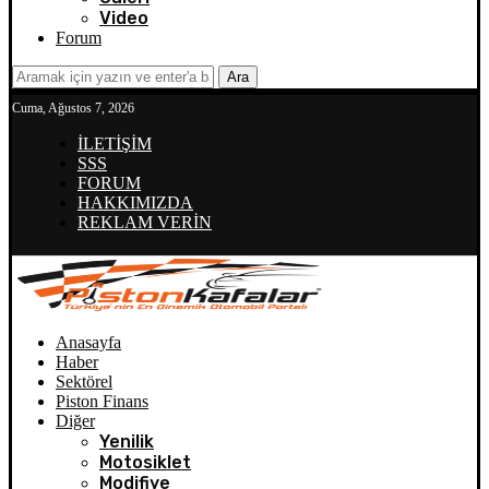
Video
Forum
Ara
Cuma, Ağustos 7, 2026
İLETİŞİM
SSS
FORUM
HAKKIMIZDA
REKLAM VERİN
Anasayfa
Haber
Sektörel
Piston Finans
Diğer
Yenilik
Motosiklet
Modifiye