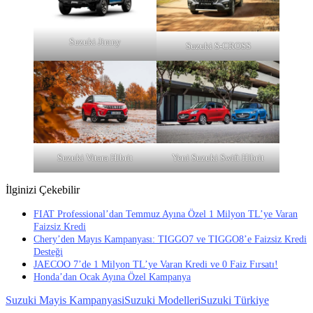
Suzuki Jimny
Suzuki S-CROSS
Suzuki Vitara Hibrit
Yeni Suzuki Swift Hibrit
İlginizi Çekebilir
FIAT Professional’dan Temmuz Ayına Özel 1 Milyon TL’ye Varan
Faizsiz Kredi
Chery’den Mayıs Kampanyası: TIGGO7 ve TIGGO8’e Faizsiz Kredi
Desteği
JAECOO 7’de 1 Milyon TL’ye Varan Kredi ve 0 Faiz Fırsatı!
Honda’dan Ocak Ayına Özel Kampanya
Suzuki Mayis Kampanyasi
Suzuki Modelleri
Suzuki Türkiye