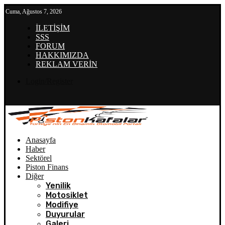
Cuma, Ağustos 7, 2026
İLETİŞİM
SSS
FORUM
HAKKIMIZDA
REKLAM VERİN
Login/Register
Anasayfa
Haber
Sektörel
Piston Finans
Diğer
Yenilik
Motosiklet
Modifiye
Duyurular
Galeri