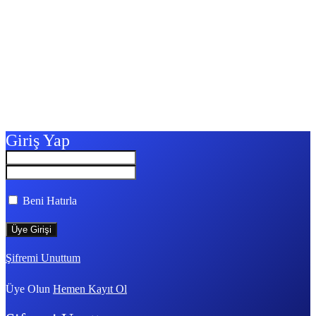
Giriş Yap
Beni Hatırla
Şifremi Unuttum
Üye Olun
Hemen Kayıt Ol