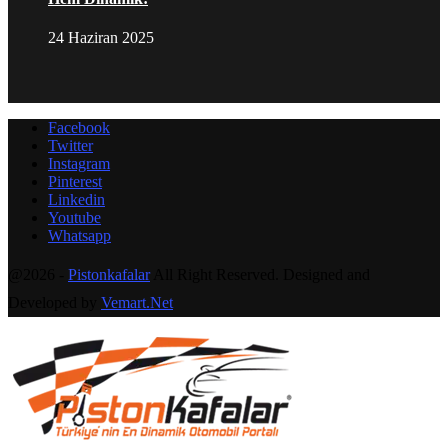
24 Haziran 2025
Facebook
Twitter
Instagram
Pinterest
Linkedin
Youtube
Whatsapp
@2026 -
Pistonkafalar
All Right Reserved. Designed and
Developed by
Vemart.Net