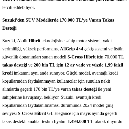
tercih edilebiliyor.
Suzuki’den SUV Modellerde 170.000 TL’ye Varan Takas
Desteği
Suzuki, Akıllı
Hibrit
teknolojisine sahip motor sistemi, yakıt
verimliliği, yüksek performans,
AllGrip 4×4
çekiş sistemi ve üstün
güvenlik donanımları sunan modeli
S-Cross Hibrit
için 70.000 TL
takas desteği
ve
200 bin TL için 12 ay vade ve yüzde 1,99 faizli
kredi
imkanını aynı anda sunuyor. Güçlü model, avantajlı kredi
koşullarından faydalanmayan kullanıcılar için sunulan nakit
alımlarda geçerli 170 bin TL’ye varan
takas desteği
ile yeni
sahiplerine kavuşmayı bekliyor. Suzuki, avantajlı kredi
koşullarından faydalanılmaması durumunda 2024 model giriş
seviyesi
S-Cross Hibrit
GL Elegance için mayıs ayında geçerli
takas destekli anahtar teslim fiyatını
1.494.000 TL
olarak duyurdu.