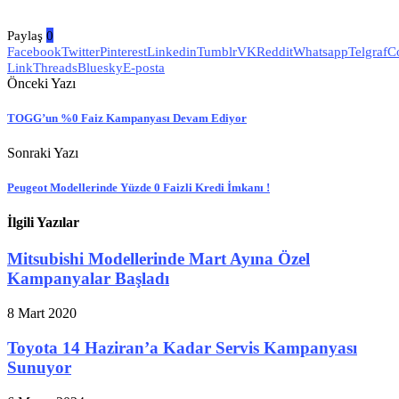
Paylaş
0
Facebook
Twitter
Pinterest
Linkedin
Tumblr
VK
Reddit
Whatsapp
Telgraf
C
Link
Threads
Bluesky
E-posta
Önceki Yazı
TOGG’un %0 Faiz Kampanyası Devam Ediyor
Sonraki Yazı
Peugeot Modellerinde Yüzde 0 Faizli Kredi İmkanı !
İlgili Yazılar
Mitsubishi Modellerinde Mart Ayına Özel
Kampanyalar Başladı
8 Mart 2020
Toyota 14 Haziran’a Kadar Servis Kampanyası
Sunuyor