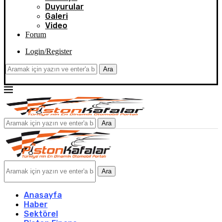
Duyurular
Galeri
Video
Forum
Login/Register
Ara
Ara
Ara
Anasayfa
Haber
Sektörel