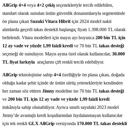
AllGrip 4×4
veya
4×2 çekiş
seçenekleriyle tercih edilebilen,
standart olarak sunulan üstün güvenlik donanımlarıyla segmentinde
ön plana çıkan
Suzuki Vitara Hibrit
için 2024 model nakit
alımlarda geçerli takas destekli başlangıç fiyatı 1.398.000 TL olarak
belirlendi. Vitara modelleri için mayıs ayı boyunca
200 bin TL için
12 ay vade ve yüzde 1,99 faizli kredi
ve 70 bin TL
takas desteği
seçeneği de sunuluyor. Mayıs ayına özel olarak kullanıcılar,
30.000
TL fiyat farkıyla
araçlarını çift renkli tercih edebiliyor.
AllGrip
teknolojisine sahip
4×4
özelliğiyle ön plana çıkan, doğada
olduğu kadar şehir içinde de üstün sürüş yetenekleriyle kendinden
her zaman söz ettiren
Jimny
modeline ise 70 bin TL
takas desteği
ve
200 bin TL için 12 ay vade ve yüzde 1,99 faizli kredi
imkânıyla sahip olunabiliyor. Ayrıca sınırlı sayıdaki 2023 model
Jimny’de avantajlı kredi koşullarından faydalanmayan kullanıcılar
için tek renkli
GLX AllGrip
versiyonda
170.000 TL takas destekli