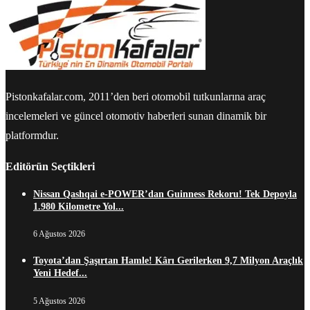
Pistonkafalar.com, 2011’den beri otomobil tutkunlarına araç
incelemeleri ve güncel otomotiv haberleri sunan dinamik bir
platformdur.
Editörün Seçtikleri
Nissan Qashqai e-POWER’dan Guinness Rekoru! Tek Depoyla
1.980 Kilometre Yol...
6 Ağustos 2026
Toyota’dan Şaşırtan Hamle! Kârı Gerilerken 9,7 Milyon Araçlık
Yeni Hedef...
5 Ağustos 2026