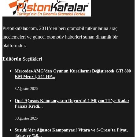
Pistonkafalar.com, 2011’den beri otomobil tutkunlarına araç
incelemeleri ve güncel otomotiv haberleri sunan dinamik bir
platformdur.
Editörün Seçtikleri
Mercedes-AMG’den Oyunun Kurallarını Değiştirecek GT! 800
KM Menzil, 544 HP...
8 Ağustos 2026
Opel Ağustos Kampanyasını Duyurdu! 1 Milyon TL’ye Kadar
Faizsiz Kredi...
8 Ağustos 2026
Suzuki’den Ağustos Kampanyası! Vitara ve S-Cross’ta Fiyat,
Takas ve %0...