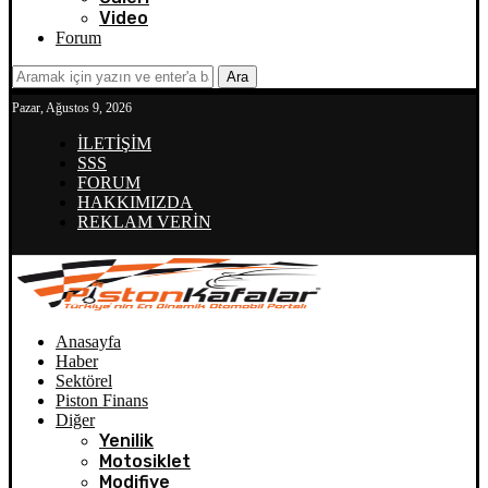
Video
Forum
Ara
Pazar, Ağustos 9, 2026
İLETİŞİM
SSS
FORUM
HAKKIMIZDA
REKLAM VERİN
Anasayfa
Haber
Sektörel
Piston Finans
Diğer
Yenilik
Motosiklet
Modifiye