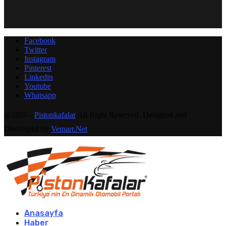
Facebook
Twitter
Instagram
Pinterest
Linkedin
Youtube
Whatsapp
@2026 -
Pistonkafalar
All Right Reserved. Designed and
Developed by
Vemart.Net
Anasayfa
Haber