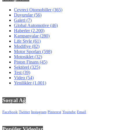
Çevreci Otomobiller
(365)
Duyurular
(56)
Galeri
(7)
Global Automotive
(46)
Haberler
(2.200)
Kampanyalar
(280)
Life Style
(61)
Modifiye
(82)
Motor Sporları
(598)
Motosiklet
(32)
Piston Finans
(45)
Sektörel
(325)
Test
(39)
Video
(54)
Yenilikler
(1.001)
Sosyal Ağ
Facebook
Twitter
Instagram
Pinterest
Youtube
Email
Popüler Videolar