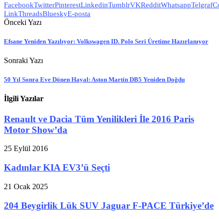
Facebook
Twitter
Pinterest
Linkedin
Tumblr
VK
Reddit
Whatsapp
Telgraf
C
Link
Threads
Bluesky
E-posta
Önceki Yazı
Efsane Yeniden Yazılıyor: Volkswagen ID. Polo Seri Üretime Hazırlanıyor
Sonraki Yazı
50 Yıl Sonra Eve Dönen Hayal: Aston Martin DB5 Yeniden Doğdu
İlgili Yazılar
Renault ve Dacia Tüm Yenilikleri İle 2016 Paris
Motor Show’da
25 Eylül 2016
Kadınlar KIA EV3’ü Seçti
21 Ocak 2025
204 Beygirlik Lük SUV Jaguar F-PACE Türkiye’de