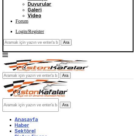
Duyurular
Galeri
Video
Forum
Login/Register
Ara
Ara
Ara
Anasayfa
Haber
Sektörel