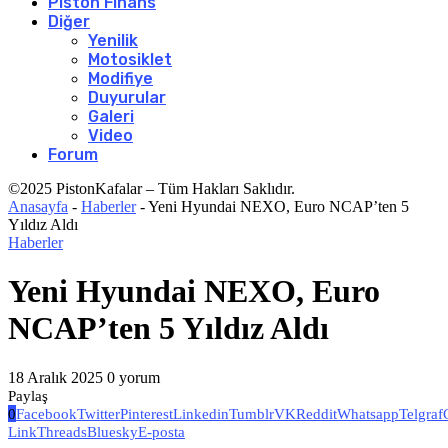
Piston Finans
Diğer
Yenilik
Motosiklet
Modifiye
Duyurular
Galeri
Video
Forum
©2025 PistonKafalar – Tüm Hakları Saklıdır.
Anasayfa
-
Haberler
-
Yeni Hyundai NEXO, Euro NCAP’ten 5
Yıldız Aldı
Haberler
Yeni Hyundai NEXO, Euro
NCAP’ten 5 Yıldız Aldı
18 Aralık 2025
0 yorum
Paylaş
0
Facebook
Twitter
Pinterest
Linkedin
Tumblr
VK
Reddit
Whatsapp
Telgraf
Link
Threads
Bluesky
E-posta