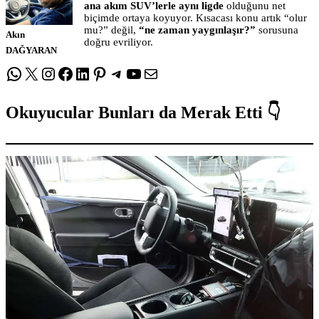
ana akım SUV’lerle aynı ligde
olduğunu net
biçimde ortaya koyuyor. Kısacası konu artık “olur
mu?” değil,
“ne zaman yaygınlaşır?”
sorusuna
Akın
doğru evriliyor.
DAĞYARAN
WhatsApp
X
Instagram
Facebook
LinkedIn
Pinterest
Telegram
YouTube
E-posta
Okuyucular Bunları da Merak Etti 👇