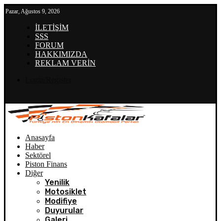
Pazar, Ağustos 9, 2026
İLETİŞİM
SSS
FORUM
HAKKIMIZDA
REKLAM VERİN
Login/Register
Anasayfa
Haber
Sektörel
Piston Finans
Diğer
Yenilik
Motosiklet
Modifiye
Duyurular
Galeri