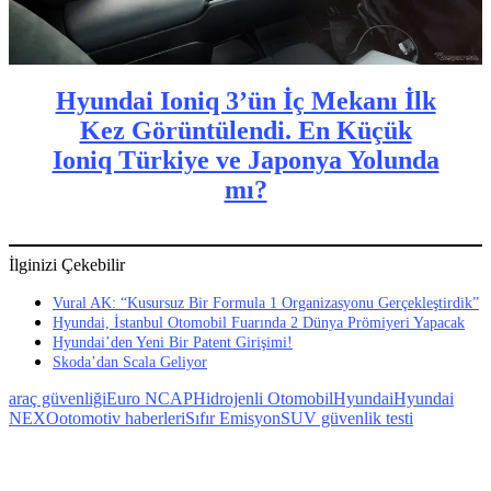
Hyundai Ioniq 3’ün İç Mekanı İlk
Kez Görüntülendi. En Küçük
Ioniq Türkiye ve Japonya Yolunda
mı?
İlginizi Çekebilir
Vural AK: “Kusursuz Bir Formula 1 Organizasyonu Gerçekleştirdik”
Hyundai, İstanbul Otomobil Fuarında 2 Dünya Prömiyeri Yapacak
Hyundai’den Yeni Bir Patent Girişimi!
Skoda’dan Scala Geliyor
araç güvenliği
Euro NCAP
Hidrojenli Otomobil
Hyundai
Hyundai
NEXO
otomotiv haberleri
Sıfır Emisyon
SUV güvenlik testi