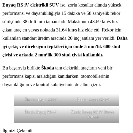
Enyaq RS iV elektrikli SUV
ise, zorlu koşullar altında yüksek
performansı ve dayanıklılığıyla 15 dakika ve 58 saniyelik rekor
sürüşünde 38 drift turu tamamladı. Maksimum 48.69 km/s hıza
çıkan araç en yavaş noktada 31.64 km/s hız elde etti. Rekor için
kullanılan standart üretim aracında 20 inç jantlara yer verildi.
Daha
iyi çekiş ve direksiyon tepkileri için önde 5 mm’lik 600 stud
çivisi ve arkada 2 mm’lik 300 stud çivisi kullanıldı.
Bu başarıyla birlikte
Škoda
tam elektrikli araçların yeni bir
performans kapısı araladığını kanıtlarken, otomobillerinin
dayanıklığının ve kontrol kabiliyetinin de altını çizdi.
Škoda Enyaq RS iV
Škoda Enyaq RS iV
Škoda Enyaq RS iV
Škoda Enyaq RS iV Dünya
Rekoru
İlginizi Çekebilir