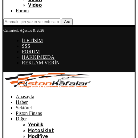
Video
Forum
Ara
Cumartesi, Ağustos 8, 2026
İLETİŞİM
SSS
FORUM
HAKKIMIZDA
REKLAM VERİN
Anasayfa
Haber
Sektörel
Piston Finans
Diğer
Yenilik
Motosiklet
Modifiye