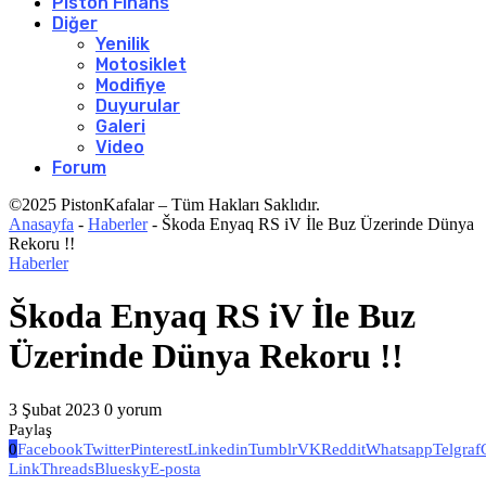
Piston Finans
Diğer
Yenilik
Motosiklet
Modifiye
Duyurular
Galeri
Video
Forum
©2025 PistonKafalar – Tüm Hakları Saklıdır.
Anasayfa
-
Haberler
-
Škoda Enyaq RS iV İle Buz Üzerinde Dünya
Rekoru !!
Haberler
Škoda Enyaq RS iV İle Buz
Üzerinde Dünya Rekoru !!
3 Şubat 2023
0 yorum
Paylaş
0
Facebook
Twitter
Pinterest
Linkedin
Tumblr
VK
Reddit
Whatsapp
Telgraf
Link
Threads
Bluesky
E-posta