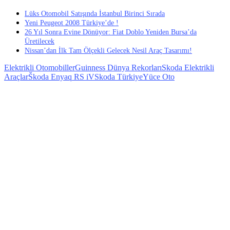
Lüks Otomobil Satışında İstanbul Birinci Sırada
Yeni Peugeot 2008 Türkiye’de !
26 Yıl Sonra Evine Dönüyor: Fiat Doblo Yeniden Bursa’da
Üretilecek
Nissan’dan İlk Tam Ölçekli Gelecek Nesil Araç Tasarımı!
Elektrikli Otomobiller
Guinness Dünya Rekorları
Skoda Elektrikli
Araçlar
Škoda Enyaq RS iV
Skoda Türkiye
Yüce Oto