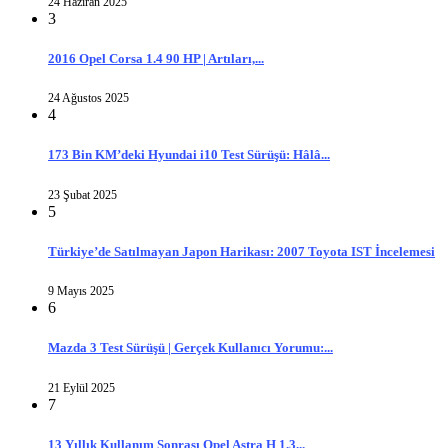
24 Haziran 2025
3
2016 Opel Corsa 1.4 90 HP | Artıları,...
24 Ağustos 2025
4
173 Bin KM’deki Hyundai i10 Test Sürüşü: Hâlâ...
23 Şubat 2025
5
Türkiye’de Satılmayan Japon Harikası: 2007 Toyota IST İncelemesi
9 Mayıs 2025
6
Mazda 3 Test Sürüşü | Gerçek Kullanıcı Yorumu:...
21 Eylül 2025
7
13 Yıllık Kullanım Sonrası Opel Astra H 1.3...