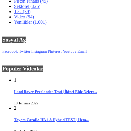
Piston Finans
(45)
Sektörel
(325)
Test
(39)
Video
(54)
Yenilikler
(1.001)
Sosyal Ağ
Facebook
Twitter
Instagram
Pinterest
Youtube
Email
Popüler Videolar
1
Land Rover Freelander Testi | İkinci Elde Nelere...
10 Temmuz 2025
2
Toyota Corolla HB 1.8 Hybrid TEST | Hem...