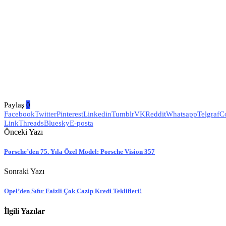
Paylaş
0
Facebook
Twitter
Pinterest
Linkedin
Tumblr
VK
Reddit
Whatsapp
Telgraf
C
Link
Threads
Bluesky
E-posta
Önceki Yazı
Porsche’den 75. Yıla Özel Model: Porsche Vision 357
Sonraki Yazı
Opel’den Sıfır Faizli Çok Cazip Kredi Teklifleri!
İlgili Yazılar