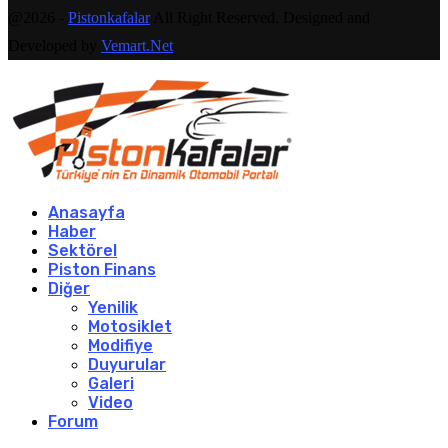
@2026 -
Pistonkafalar
All Right Reserved. Designed and
Developed by
Vemart.Net
Anasayfa
Haber
Sektörel
Piston Finans
Diğer
Yenilik
Motosiklet
Modifiye
Duyurular
Galeri
Video
Forum