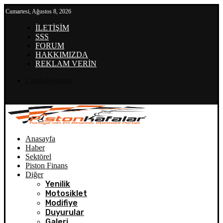
Cumartesi, Ağustos 8, 2026
İLETİŞİM
SSS
FORUM
HAKKIMIZDA
REKLAM VERİN
Login/Register
Anasayfa
Haber
Sektörel
Piston Finans
Diğer
Yenilik
Motosiklet
Modifiye
Duyurular
Galeri