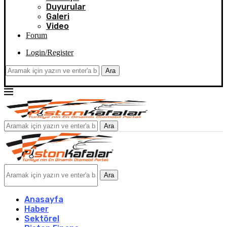
Duyurular
Galeri
Video
Forum
Login/Register
Ara
Ara
Ara
Anasayfa
Haber
Sektörel