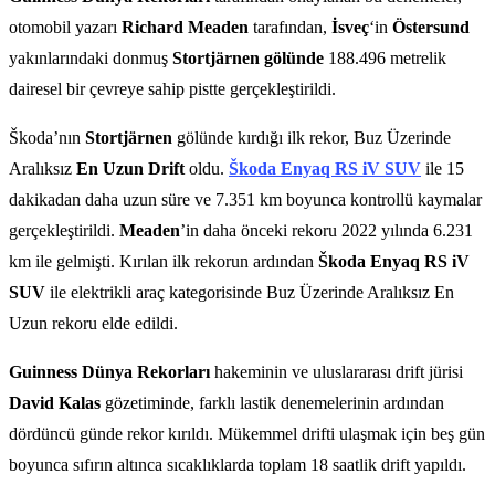
otomobil yazarı
Richard Meaden
tarafından,
İsveç
‘in
Östersund
yakınlarındaki donmuş
Stortjärnen gölünde
188.496 metrelik
dairesel bir çevreye sahip pistte gerçekleştirildi.
Škoda’nın
Stortjärnen
gölünde kırdığı ilk rekor, Buz Üzerinde
Aralıksız
En Uzun Drift
oldu.
Škoda Enyaq RS iV SUV
ile 15
dakikadan daha uzun süre ve 7.351 km boyunca kontrollü kaymalar
gerçekleştirildi.
Meaden
’in daha önceki rekoru 2022 yılında 6.231
km ile gelmişti. Kırılan ilk rekorun ardından
Škoda Enyaq RS iV
SUV
ile elektrikli araç kategorisinde Buz Üzerinde Aralıksız En
Uzun rekoru elde edildi.
Guinness Dünya Rekorları
hakeminin ve uluslararası drift jürisi
David Kalas
gözetiminde, farklı lastik denemelerinin ardından
dördüncü günde rekor kırıldı. Mükemmel drifti ulaşmak için beş gün
boyunca sıfırın altınca sıcaklıklarda toplam 18 saatlik drift yapıldı.