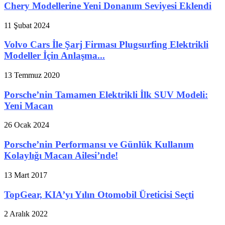
Chery Modellerine Yeni Donanım Seviyesi Eklendi
11 Şubat 2024
Volvo Cars İle Şarj Firması Plugsurfing Elektrikli
Modeller İçin Anlaşma...
13 Temmuz 2020
Porsche’nin Tamamen Elektrikli İlk SUV Modeli:
Yeni Macan
26 Ocak 2024
Porsche’nin Performansı ve Günlük Kullanım
Kolaylığı Macan Ailesi’nde!
13 Mart 2017
TopGear, KIA’yı Yılın Otomobil Üreticisi Seçti
2 Aralık 2022