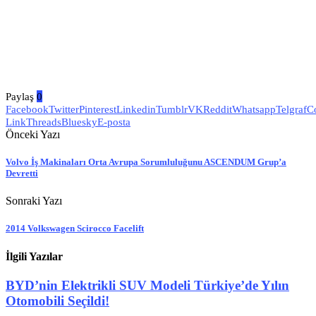
Paylaş
0
Facebook
Twitter
Pinterest
Linkedin
Tumblr
VK
Reddit
Whatsapp
Telgraf
C
Link
Threads
Bluesky
E-posta
Önceki Yazı
Volvo İş Makinaları Orta Avrupa Sorumluluğunu ASCENDUM Grup’a
Devretti
Sonraki Yazı
2014 Volkswagen Scirocco Facelift
İlgili Yazılar
BYD’nin Elektrikli SUV Modeli Türkiye’de Yılın
Otomobili Seçildi!