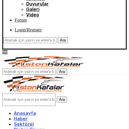
Duyurular
Galeri
Video
Forum
Login/Register
Ara
Ara
Ara
Anasayfa
Haber
Sektörel