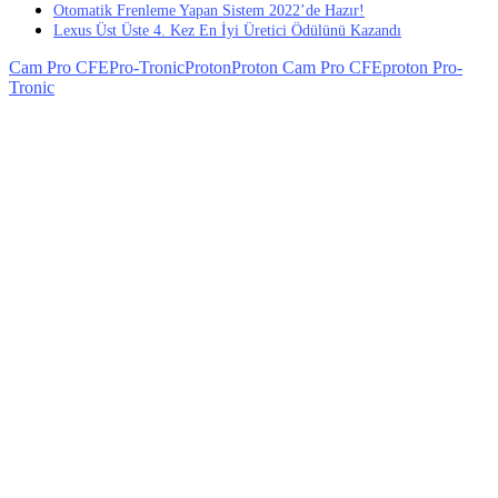
Otomatik Frenleme Yapan Sistem 2022’de Hazır!
Lexus Üst Üste 4. Kez En İyi Üretici Ödülünü Kazandı
Cam Pro CFE
Pro-Tronic
Proton
Proton Cam Pro CFE
proton Pro-
Tronic