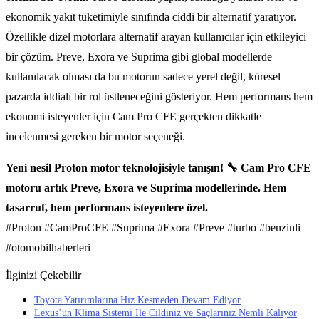
ekonomik yakıt tüketimiyle sınıfında ciddi bir alternatif yaratıyor.
Özellikle dizel motorlara alternatif arayan kullanıcılar için etkileyici
bir çözüm. Preve, Exora ve Suprima gibi global modellerde
kullanılacak olması da bu motorun sadece yerel değil, küresel
pazarda iddialı bir rol üstleneceğini gösteriyor. Hem performans hem
ekonomi isteyenler için Cam Pro CFE gerçekten dikkatle
incelenmesi gereken bir motor seçeneği.
Yeni nesil Proton motor teknolojisiyle tanışın! 🔧 Cam Pro CFE
motoru artık Preve, Exora ve Suprima modellerinde. Hem
tasarruf, hem performans isteyenlere özel.
#Proton #CamProCFE #Suprima #Exora #Preve #turbo #benzinli
#otomobilhaberleri
İlginizi Çekebilir
Toyota Yatırımlarına Hız Kesmeden Devam Ediyor
Lexus’un Klima Sistemi İle Cildiniz ve Saçlarınız Nemli Kalıyor