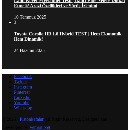
Land Rover Freelander Testi | İkinci Elde Nelere Dikkat
Etmeli? Arazi Özellikleri ve Sürüş İzlenimi
10 Temmuz 2025
3
Toyota Corolla HB 1.8 Hybrid TEST | Hem Ekonomik
Hem Dinamik!
24 Haziran 2025
Facebook
Twitter
Instagram
Pinterest
Linkedin
Youtube
Whatsapp
@2026 -
Pistonkafalar
All Right Reserved. Designed and
Developed by
Vemart.Net