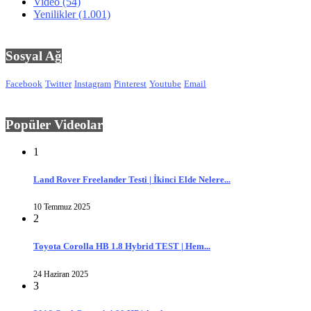
Video
(54)
Yenilikler
(1.001)
Sosyal Ağ
Facebook
Twitter
Instagram
Pinterest
Youtube
Email
Popüler Videolar
1
Land Rover Freelander Testi | İkinci Elde Nelere...
10 Temmuz 2025
2
Toyota Corolla HB 1.8 Hybrid TEST | Hem...
24 Haziran 2025
3