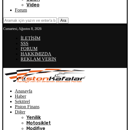
Video
Forum
Ara
Cumartesi, Ağustos 8, 2026
İLETİŞİM
SSS
FORUM
HAKKIMIZDA
REKLAM VERİN
Anasayfa
Haber
Sektörel
Piston Finans
Diğer
Yenilik
Motosiklet
Modifiye