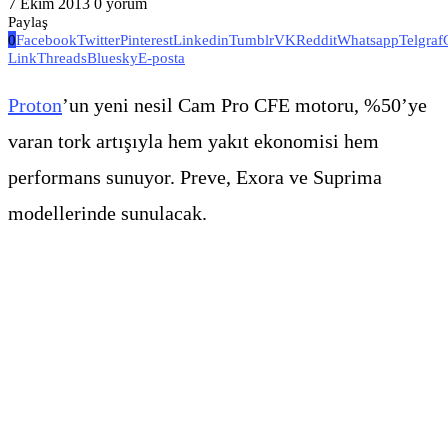
7 Ekim 2013
0 yorum
Paylaş
0
Facebook
Twitter
Pinterest
Linkedin
Tumblr
VK
Reddit
Whatsapp
Telgraf
Link
Threads
Bluesky
E-posta
Proton
’un yeni nesil Cam Pro CFE motoru, %50’ye
varan tork artışıyla hem yakıt ekonomisi hem
performans sunuyor. Preve, Exora ve Suprima
modellerinde sunulacak.