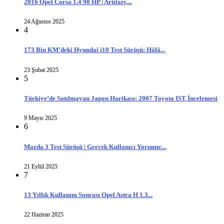
2016 Opel Corsa 1.4 90 HP | Artıları,...
24 Ağustos 2025
4
173 Bin KM’deki Hyundai i10 Test Sürüşü: Hâlâ...
23 Şubat 2025
5
Türkiye’de Satılmayan Japon Harikası: 2007 Toyota IST İncelemesi
9 Mayıs 2025
6
Mazda 3 Test Sürüşü | Gerçek Kullanıcı Yorumu:...
21 Eylül 2025
7
13 Yıllık Kullanım Sonrası Opel Astra H 1.3...
22 Haziran 2025