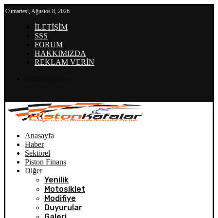
Cumartesi, Ağustos 8, 2026
İLETİŞİM
SSS
FORUM
HAKKIMIZDA
REKLAM VERİN
Login/Register
Anasayfa
Haber
Sektörel
Piston Finans
Diğer
Yenilik
Motosiklet
Modifiye
Duyurular
Galeri