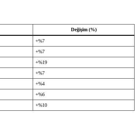
Değişim (%)
+%7
+%7
+%19
+%7
+%4
+%6
+%10