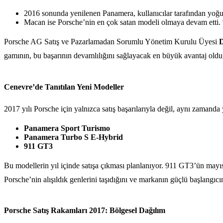
2016 sonunda yenilenen Panamera, kullanıcılar tarafından yoğun 
Macan ise Porsche’nin en çok satan modeli olmaya devam etti. %
Porsche AG Satış ve Pazarlamadan Sorumlu Yönetim Kurulu Üyesi
D
gamının, bu başarının devamlılığını sağlayacak en büyük avantaj old
Cenevre’de Tanıtılan Yeni Modeller
2017 yılı Porsche için yalnızca satış başarılarıyla değil, aynı zamand
Panamera Sport Turismo
Panamera Turbo S E-Hybrid
911 GT3
Bu modellerin yıl içinde satışa çıkması planlanıyor. 911 GT3’ün mayı
Porsche’nin alışıldık genlerini taşıdığını ve markanın güçlü başlangıcın
Porsche Satış Rakamları 2017: Bölgesel Dağılım