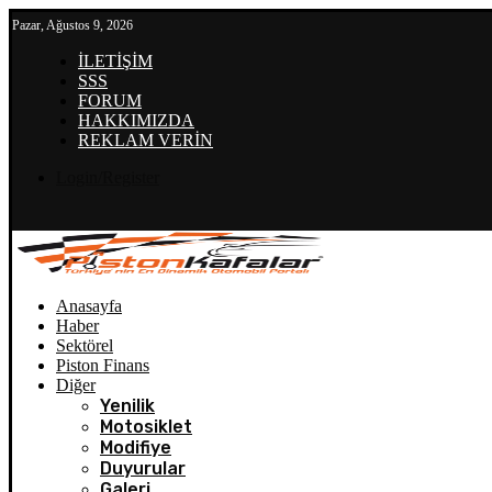
Pazar, Ağustos 9, 2026
İLETİŞİM
SSS
FORUM
HAKKIMIZDA
REKLAM VERİN
Login/Register
Anasayfa
Haber
Sektörel
Piston Finans
Diğer
Yenilik
Motosiklet
Modifiye
Duyurular
Galeri