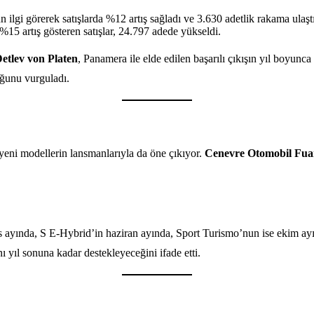
ilgi görerek satışlarda %12 artış sağladı ve 3.630 adetlik rakama ulaştı
15 artış gösteren satışlar, 24.797 adede yükseldi.
etlev von Platen
, Panamera ile elde edilen başarılı çıkışın yıl boyunc
uğunu vurguladı.
a yeni modellerin lansmanlarıyla da öne çıkıyor.
Cenevre Otomobil Fua
s ayında, S E-Hybrid’in haziran ayında, Sport Turismo’nun ise ekim ay
ı yıl sonuna kadar destekleyeceğini ifade etti.