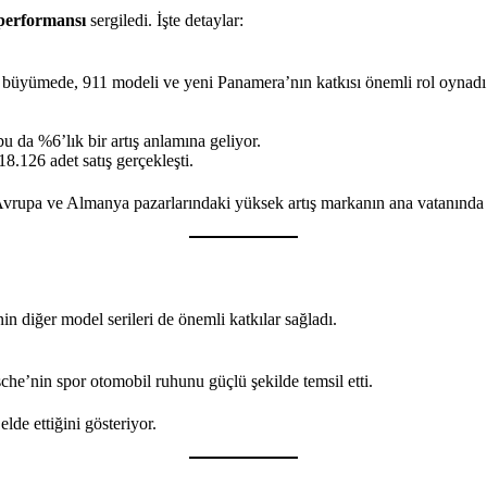
 performansı
sergiledi. İşte detaylar:
 büyümede, 911 modeli ve yeni Panamera’nın katkısı önemli rol oynadı
bu da %6’lık bir artış anlamına geliyor.
8.126 adet satış gerçekleşti.
, Avrupa ve Almanya pazarlarındaki yüksek artış markanın ana vatanında
 diğer model serileri de önemli katkılar sağladı.
sche’nin spor otomobil ruhunu güçlü şekilde temsil etti.
lde ettiğini gösteriyor.