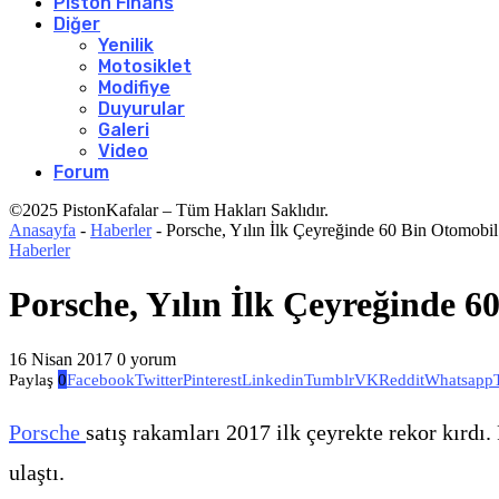
Piston Finans
Diğer
Yenilik
Motosiklet
Modifiye
Duyurular
Galeri
Video
Forum
©2025 PistonKafalar – Tüm Hakları Saklıdır.
Anasayfa
-
Haberler
-
Porsche, Yılın İlk Çeyreğinde 60 Bin Otomobil 
Haberler
Porsche, Yılın İlk Çeyreğinde 6
16 Nisan 2017
0 yorum
Paylaş
0
Facebook
Twitter
Pinterest
Linkedin
Tumblr
VK
Reddit
Whatsapp
Porsche
satış rakamları 2017 ilk çeyrekte rekor kırd
ulaştı.