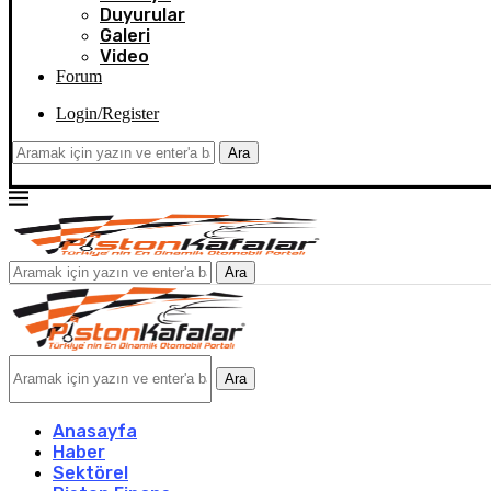
Duyurular
Galeri
Video
Forum
Login/Register
Ara
Ara
Ara
Anasayfa
Haber
Sektörel