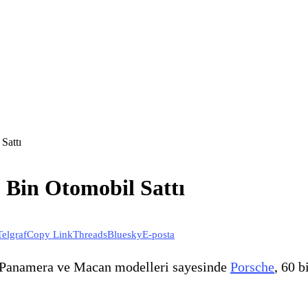
Sattı
0 Bin Otomobil Sattı
Telgraf
Copy Link
Threads
Bluesky
E-posta
ı. Panamera ve Macan modelleri sayesinde
Porsche
, 60 b