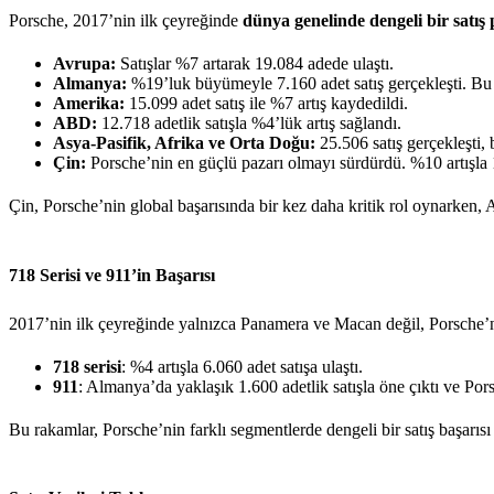
Porsche, 2017’nin ilk çeyreğinde
dünya genelinde dengeli bir satış
Avrupa:
Satışlar %7 artarak 19.084 adede ulaştı.
Almanya:
%19’luk büyümeyle 7.160 adet satış gerçekleşti. Bu
Amerika:
15.099 adet satış ile %7 artış kaydedildi.
ABD:
12.718 adetlik satışla %4’lük artış sağlandı.
Asya-Pasifik, Afrika ve Orta Doğu:
25.506 satış gerçekleşti, 
Çin:
Porsche’nin en güçlü pazarı olmayı sürdürdü. %10 artışla 1
Çin, Porsche’nin global başarısında bir kez daha kritik rol oynarken
718 Serisi ve 911’in Başarısı
2017’nin ilk çeyreğinde yalnızca Panamera ve Macan değil, Porsche’nin
718 serisi
: %4 artışla 6.060 adet satışa ulaştı.
911
: Almanya’da yaklaşık 1.600 adetlik satışla öne çıktı ve Por
Bu rakamlar, Porsche’nin farklı segmentlerde dengeli bir satış başarısı e