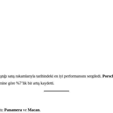
ştığı satış rakamlarıyla tarihindeki en iyi performansını sergiledi.
Porsch
ine göre %7’lik bir artış kaydetti.
tı:
Panamera
ve
Macan
.