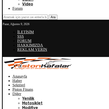
Video
Forum
Ara
Pazar, Ağustos 9, 2026
İLETİŞİM
SSS
FORUM
HAKKIMIZDA
REKLAM VERİN
Anasayfa
Haber
Sektörel
Piston Finans
Diğer
Yenilik
Motosiklet
Modifiye