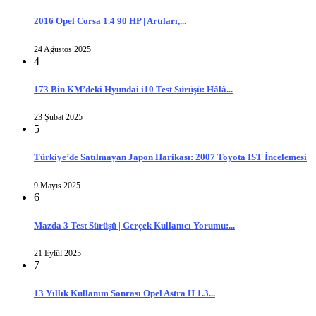
2016 Opel Corsa 1.4 90 HP | Artıları,...
24 Ağustos 2025
4
173 Bin KM’deki Hyundai i10 Test Sürüşü: Hâlâ...
23 Şubat 2025
5
Türkiye’de Satılmayan Japon Harikası: 2007 Toyota IST İncelemesi
9 Mayıs 2025
6
Mazda 3 Test Sürüşü | Gerçek Kullanıcı Yorumu:...
21 Eylül 2025
7
13 Yıllık Kullanım Sonrası Opel Astra H 1.3...