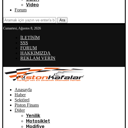
Video
Forum
Ara
Cumartesi, Ağustos 8, 2026
İLETİŞİM
SSS
FORUM
HAKKIMIZDA
REKLAM VERİN
Anasayfa
Haber
Sektörel
Piston Finans
Diğer
Yenilik
Motosiklet
Modifiye