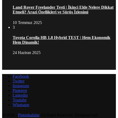
Land Rover Freelander Testi | İkinci Elde Nelere Dikkat
Etmeli? Arazi Özellikleri ve Sürüş İzlenimi
10 Temmuz 2025
3
Toyota Corolla HB 1.8 Hybrid TEST | Hem Ekonomik
Hem Dinamik!
24 Haziran 2025
Facebook
Twitter
Instagram
Pinterest
Linkedin
Youtube
Whatsapp
@2026 -
Pistonkafalar
All Right Reserved. Designed and