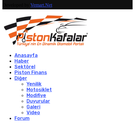
Developed by
Vemart.Net
Anasayfa
Haber
Sektörel
Piston Finans
Diğer
Yenilik
Motosiklet
Modifiye
Duyurular
Galeri
Video
Forum