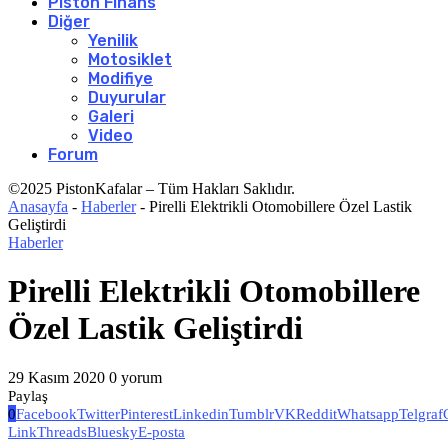
Piston Finans
Diğer
Yenilik
Motosiklet
Modifiye
Duyurular
Galeri
Video
Forum
©2025 PistonKafalar – Tüm Hakları Saklıdır.
Anasayfa
-
Haberler
-
Pirelli Elektrikli Otomobillere Özel Lastik
Geliştirdi
Haberler
Pirelli Elektrikli Otomobillere
Özel Lastik Geliştirdi
29 Kasım 2020
0 yorum
Paylaş
0
Facebook
Twitter
Pinterest
Linkedin
Tumblr
VK
Reddit
Whatsapp
Telgraf
Link
Threads
Bluesky
E-posta