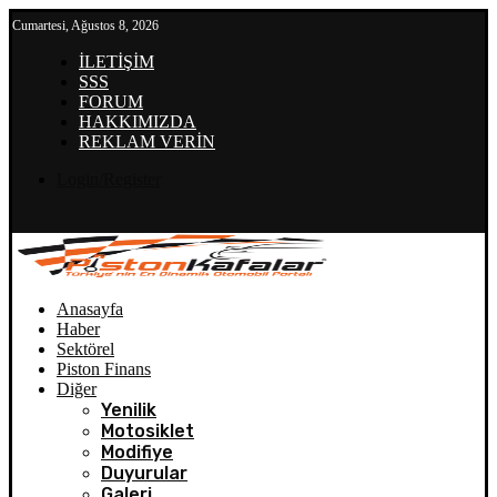
Cumartesi, Ağustos 8, 2026
İLETİŞİM
SSS
FORUM
HAKKIMIZDA
REKLAM VERİN
Login/Register
Anasayfa
Haber
Sektörel
Piston Finans
Diğer
Yenilik
Motosiklet
Modifiye
Duyurular
Galeri