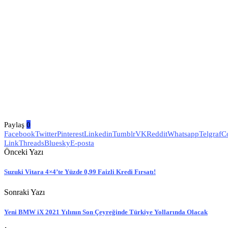
Paylaş
0
Facebook
Twitter
Pinterest
Linkedin
Tumblr
VK
Reddit
Whatsapp
Telgraf
C
Link
Threads
Bluesky
E-posta
Önceki Yazı
Suzuki Vitara 4×4’te Yüzde 0,99 Faizli Kredi Fırsatı!
Sonraki Yazı
Yeni BMW iX 2021 Yılının Son Çeyreğinde Türkiye Yollarında Olacak