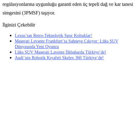
regülasyonlarına uygunluğu garanti eden üç tepeli dağ ve kar tanesi
simgesini (3PMSF) taşıyor.
İlginizi Çekebilir
Lexus’tan Retro-Teknolojik Spor Koltuklar!
Maserati Levante Frankfurt’ta Sahneye Çıkıyor: Lüks SUV
Dünyasında Yeni Oyuncu
Lüks SUV Maserati Lavente İlkbaharda Türkiye’de!
Audi’nin Robotik Kıyafeti Skelex 360 Türkiye’de!