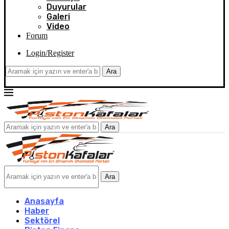
Duyurular
Galeri
Video
Forum
Login/Register
Ara
Ara
Ara
Anasayfa
Haber
Sektörel