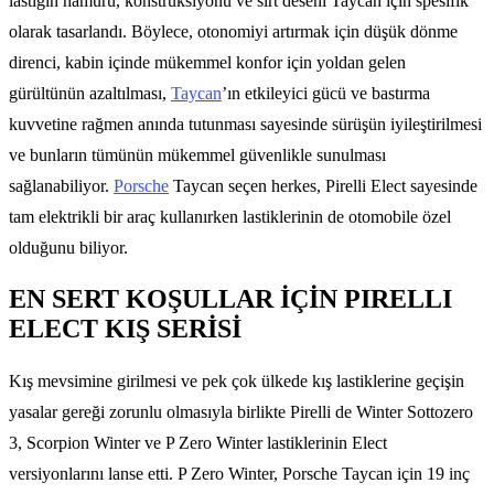
lastiğin hamuru, konstrüksiyonu ve sırt deseni Taycan için spesifik
olarak tasarlandı. Böylece, otonomiyi artırmak için düşük dönme
direnci, kabin içinde mükemmel konfor için yoldan gelen
gürültünün azaltılması,
Taycan
’ın etkileyici gücü ve bastırma
kuvvetine rağmen anında tutunması sayesinde sürüşün iyileştirilmesi
ve bunların tümünün mükemmel güvenlikle sunulması
sağlanabiliyor.
Porsche
Taycan seçen herkes, Pirelli Elect sayesinde
tam elektrikli bir araç kullanırken lastiklerinin de otomobile özel
olduğunu biliyor.
EN SERT KOŞULLAR İÇİN PIRELLI
ELECT KIŞ SERİSİ
Kış mevsimine girilmesi ve pek çok ülkede kış lastiklerine geçişin
yasalar gereği zorunlu olmasıyla birlikte Pirelli de Winter Sottozero
3, Scorpion Winter ve P Zero Winter lastiklerinin Elect
versiyonlarını lanse etti. P Zero Winter, Porsche Taycan için 19 inç