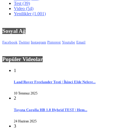
Test
(39)
Video
(54)
Yenilikler
(1.001)
Sosyal Ağ
Facebook
Twitter
Instagram
Pinterest
Youtube
Email
Popüler Videolar
1
Land Rover Freelander Testi | İkinci Elde Nelere...
10 Temmuz 2025
2
Toyota Corolla HB 1.8 Hybrid TEST | Hem...
24 Haziran 2025
3