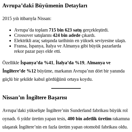
Avrupa’daki Büyümenin Detayları
2015 yılı itibarıyla Nissan:
Avrupa’da toplam
715 bin 623 satış
gerçekleştirdi.
Crossover satışlarını
424 bin adede
çıkardı.
Elektrikli araç satışında tarihinin en yüksek seviyesine ulaştı.
Fransa, İspanya, İtalya ve Almanya gibi büyük pazarlarda
rekor pazar payı elde etti.
Özellikle
İspanya’da %41
,
İtalya’da %19
,
Almanya ve
İngiltere’de %12
büyüme, markanın Avrupa’nın dört bir yanında
güçlü bir şekilde kabul gördüğünü ortaya koydu.
Nissan’ın İngiltere Başarısı
Avrupa’daki yükselişte İngiltere’nin Sunderland fabrikası büyük rol
oynadı. 6 yıldır üretim yapan tesis,
400 bin adetlik üretim
rakamına
ulaşarak İngiltere’nin en fazla üretim yapan otomobil fabrikası oldu.