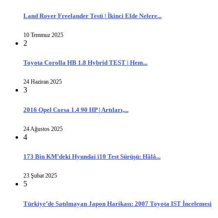
Land Rover Freelander Testi | İkinci Elde Nelere...
10 Temmuz 2025
2
Toyota Corolla HB 1.8 Hybrid TEST | Hem...
24 Haziran 2025
3
2016 Opel Corsa 1.4 90 HP | Artıları,...
24 Ağustos 2025
4
173 Bin KM’deki Hyundai i10 Test Sürüşü: Hâlâ...
23 Şubat 2025
5
Türkiye’de Satılmayan Japon Harikası: 2007 Toyota IST İncelemesi