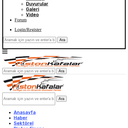
Duyurular
Galeri
Video
Forum
Login/Register
Ara
Ara
Ara
Anasayfa
Haber
Sektörel