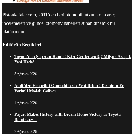
Pistonkafalar.com, 2011’den beri otomobil tutkunlarına araç
incelemeleri ve güncel otomotiv haberleri sunan dinamik bir
platformdur.
Editörün Seçtikleri
Toyota’dan Şaşırtan Hamle! Kârı Gerilerken 9,7 Milyon Araçlık
Yeni Hedef...
5 Ağustos 2026
Audi’den Elektrikli Otomobillerde Yeni Rekor! Tarihinin En
Verimli Modeli Geliyor
4 Ağustos 2026
Pajari Makes History with Dream Home Victory as Toyota
Dominates...
2 Ağustos 2026