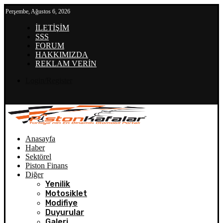
Perşembe, Ağustos 6, 2026
İLETİŞİM
SSS
FORUM
HAKKIMIZDA
REKLAM VERİN
Login/Register
Anasayfa
Haber
Sektörel
Piston Finans
Diğer
Yenilik
Motosiklet
Modifiye
Duyurular
Galeri