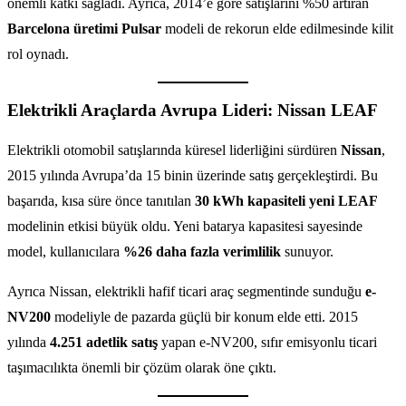
önemli katkı sağladı. Ayrıca, 2014’e göre satışlarını %50 artıran
Barcelona üretimi Pulsar
modeli de rekorun elde edilmesinde kilit
rol oynadı.
Elektrikli Araçlarda Avrupa Lideri: Nissan LEAF
Elektrikli otomobil satışlarında küresel liderliğini sürdüren
Nissan
,
2015 yılında Avrupa’da 15 binin üzerinde satış gerçekleştirdi. Bu
başarıda, kısa süre önce tanıtılan
30 kWh kapasiteli yeni LEAF
modelinin etkisi büyük oldu. Yeni batarya kapasitesi sayesinde
model, kullanıcılara
%26 daha fazla verimlilik
sunuyor.
Ayrıca Nissan, elektrikli hafif ticari araç segmentinde sunduğu
e-
NV200
modeliyle de pazarda güçlü bir konum elde etti. 2015
yılında
4.251 adetlik satış
yapan e-NV200, sıfır emisyonlu ticari
taşımacılıkta önemli bir çözüm olarak öne çıktı.