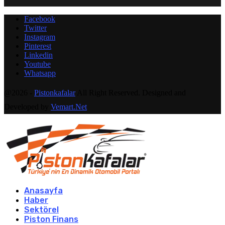
Facebook
Twitter
Instagram
Pinterest
Linkedin
Youtube
Whatsapp
@2026 -
Pistonkafalar
All Right Reserved. Designed and
Developed by
Vemart.Net
Anasayfa
Haber
Sektörel
Piston Finans