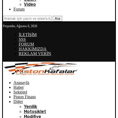
Video
Forum
Ara
Perşembe, Ağustos 6, 2026
İLETİŞİM
SSS
FORUM
HAKKIMIZDA
REKLAM VERİN
Anasayfa
Haber
Sektörel
Piston Finans
Diğer
Yenilik
Motosiklet
Modifiye