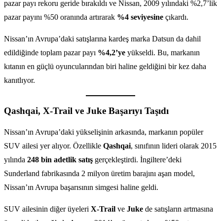
pazar payı rekoru geride bırakıldı ve Nissan, 2009 yılındaki %2,7’lik
pazar payını %50 oranında artırarak
%4 seviyesine
çıkardı.
Nissan’ın Avrupa’daki satışlarına kardeş marka Datsun da dahil
edildiğinde toplam pazar payı
%4,2’ye
yükseldi. Bu, markanın
kıtanın en güçlü oyuncularından biri haline geldiğini bir kez daha
kanıtlıyor.
Qashqai, X-Trail ve Juke Başarıyı Taşıdı
Nissan’ın Avrupa’daki yükselişinin arkasında, markanın popüler
SUV ailesi yer alıyor. Özellikle
Qashqai
, sınıfının lideri olarak 2015
yılında
248 bin adetlik satış
gerçekleştirdi. İngiltere’deki
Sunderland fabrikasında 2 milyon üretim barajını aşan model,
Nissan’ın Avrupa başarısının simgesi haline geldi.
SUV ailesinin diğer üyeleri
X-Trail
ve
Juke
de satışların artmasına