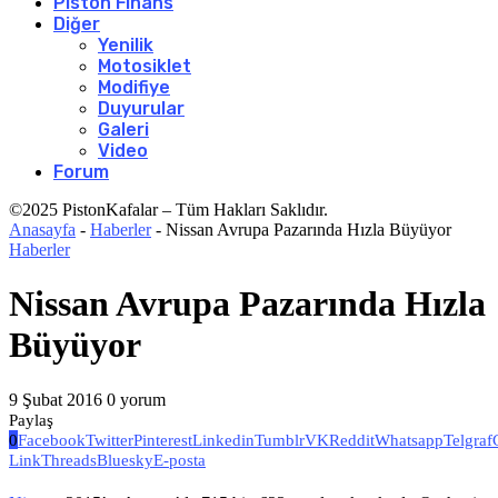
Piston Finans
Diğer
Yenilik
Motosiklet
Modifiye
Duyurular
Galeri
Video
Forum
©2025 PistonKafalar – Tüm Hakları Saklıdır.
Anasayfa
-
Haberler
-
Nissan Avrupa Pazarında Hızla Büyüyor
Haberler
Nissan Avrupa Pazarında Hızla
Büyüyor
9 Şubat 2016
0 yorum
Paylaş
0
Facebook
Twitter
Pinterest
Linkedin
Tumblr
VK
Reddit
Whatsapp
Telgraf
Link
Threads
Bluesky
E-posta