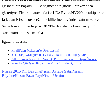
Qashqai’nin başarısı, SUV segmentinin gücünü bir kez daha
gösteriyor. Elektrikli araçlarda ise LEAF ve e-NV200 ile rakiplerine
fark atan Nissan, geleceğin mobilitesine bugünden yatırım yapıyor.
Sizce Nissan’ın bu başarısı 2020’lerde daha da büyür müydü?
Yorumlarda buluşalım! ⚡🚗
İlginizi Çekebilir
Pirelli’den McLaren’e Özel Lastik!
Yeni Jeep Wrangler’dan CES 2018’de Teknoloji Şovu!
Alfa Romeo 6C 2500: Zarafet, Performans ve Prestijin Öncüsü
Porsche Çöküşte! Bugatti ve Rimac’ı Elden Çıkardı
Nissan 2015 Yılı Büyüme
Nissan Avrupa Satışı
Nissan
Büyüme
Nissan Pazar Payı
Nissan Üretim