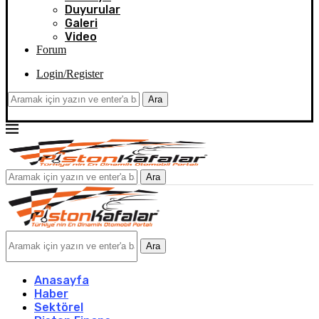
Duyurular
Galeri
Video
Forum
Login/Register
Ara
Ara
Ara
Anasayfa
Haber
Sektörel