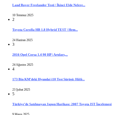
Land Rover Freelander Testi | İkinci Elde Nelere...
10 Temmuz 2025
2
Toyota Corolla HB 1.8 Hybrid TEST | Hem...
24 Haziran 2025
3
2016 Opel Corsa 1.4 90 HP | Artıları,...
24 Ağustos 2025
4
173 Bin KM’deki Hyundai i10 Test Sürüşü: Hâlâ...
23 Şubat 2025
5
Türkiye’de Satılmayan Japon Harikası: 2007 Toyota IST İncelemesi
9 Mayıs 2025