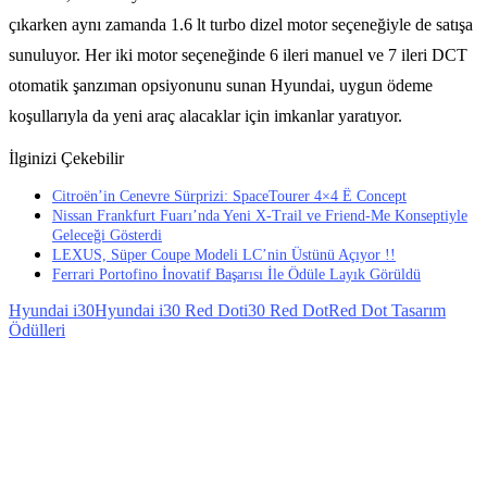
çıkarken aynı zamanda 1.6 lt turbo dizel motor seçeneğiyle de satışa
sunuluyor. Her iki motor seçeneğinde 6 ileri manuel ve 7 ileri DCT
otomatik şanzıman opsiyonunu sunan Hyundai, uygun ödeme
koşullarıyla da yeni araç alacaklar için imkanlar yaratıyor.
İlginizi Çekebilir
Citroën’in Cenevre Sürprizi: SpaceTourer 4×4 Ë Concept
Nissan Frankfurt Fuarı’nda Yeni X-Trail ve Friend-Me Konseptiyle
Geleceği Gösterdi
LEXUS, Süper Coupe Modeli LC’nin Üstünü Açıyor !!
Ferrari Portofino İnovatif Başarısı İle Ödüle Layık Görüldü
Hyundai i30
Hyundai i30 Red Dot
i30 Red Dot
Red Dot Tasarım
Ödülleri