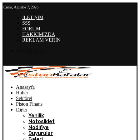
Cuma, Ağustos 7, 2026
İLETİŞİM
SSS
FORUM
HAKKIMIZDA
REKLAM VERİN
Login/Register
Anasayfa
Haber
Sektörel
Piston Finans
Diğer
Yenilik
Motosiklet
Modifiye
Duyurular
Galeri