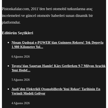
Pistonkafalar.com, 2011’den beri otomobil tutkunlarına araç
incelemeleri ve güncel otomotiv haberleri sunan dinamik bir
platformdur.
Editörün Seçtikleri
Nissan Qashqai e-POWER’dan Guinness Rekoru! Tek Depoyla
1.980 Kilometre Yol...
6 Ağustos 2026
Toyota’dan Şaşırtan Hamle! Kârı Gerilerken 9,7 Milyon Araçlık
Yeni Hedef...
5 Ağustos 2026
Audi’den Elektrikli Otomobillerde Yeni Rekor! Tarihinin En
Verimli Modeli Geliyor
4 Ağustos 2026