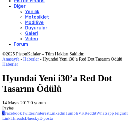
Piston Finans
Diğer
Yenilik
Motosiklet
Modifiye
Duyurular
Galeri
Video
Forum
©2025 PistonKafalar – Tüm Hakları Saklıdır.
Anasayfa
-
Haberler
-
Hyundai Yeni i30’a Red Dot Tasarım Ödülü
Haberler
Hyundai Yeni i30’a Red Dot
Tasarım Ödülü
14 Mayıs 2017
0 yorum
Paylaş
0
Facebook
Twitter
Pinterest
Linkedin
Tumblr
VK
Reddit
Whatsapp
Telgraf
Link
Threads
Bluesky
E-posta