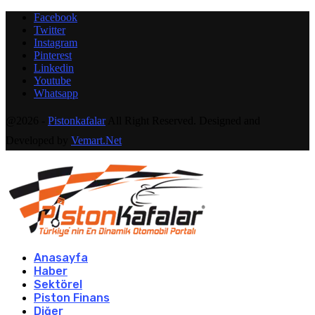
Facebook
Twitter
Instagram
Pinterest
Linkedin
Youtube
Whatsapp
@2026 -
Pistonkafalar
All Right Reserved. Designed and
Developed by
Vemart.Net
Anasayfa
Haber
Sektörel
Piston Finans
Diğer