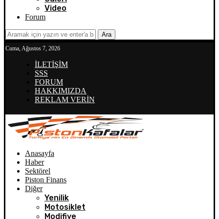
Video
Forum
Ara
Cuma, Ağustos 7, 2026
İLETİŞİM
SSS
FORUM
HAKKIMIZDA
REKLAM VERİN
Anasayfa
Haber
Sektörel
Piston Finans
Diğer
Yenilik
Motosiklet
Modifiye