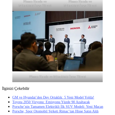
Nissan Honda ve
Nissan Honda ve
Mitsubishi İmza Töreni
Mitsubishi İmza Töreni
Nissan Honda ve Mitsubishi İmza Töreni
İlginizi Çekebilir
GM ve Hyundai’den Dev Ortaklık: 5 Yeni Model Yolda!
Toyota 2050 Vizyonu: Emisyonu Yüzde 90 Azaltacak
Porsche’nin Tamamen Elektrikli İlk SUV Modeli: Yeni Macan
Porsche, Spor Otomobil Şirketi Rimac’tan Hisse Satın Aldı