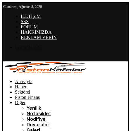
Cumartesi, Ağustos 8, 2026
İLETİŞİM
SSS
FORUM
HAKKIMIZDA
REKLAM VERİN
Login/Register
Anasayfa
Haber
Sektörel
Piston Finans
Diğer
Yenilik
Motosiklet
Modifiye
Duyurular
Galeri