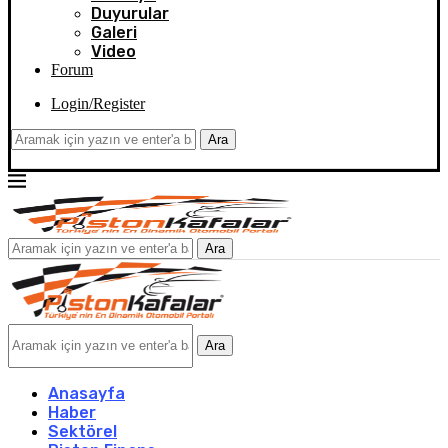
Duyurular
Galeri
Video
Forum
Login/Register
Ara
Ara
Ara
Anasayfa
Haber
Sektörel