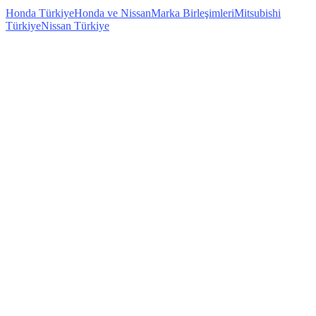
Honda Türkiye
Honda ve Nissan
Marka Birleşimleri
Mitsubishi
Türkiye
Nissan Türkiye