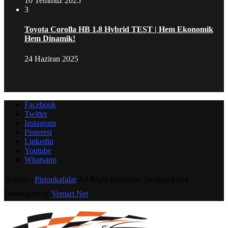
10 Temmuz 2025
3
Toyota Corolla HB 1.8 Hybrid TEST | Hem Ekonomik
Hem Dinamik!
24 Haziran 2025
Facebook
Twitter
Instagram
Pinterest
Linkedin
Youtube
Whatsapp
@2026 -
Pistonkafalar
All Right Reserved. Designed and
Developed by
Vemart.Net