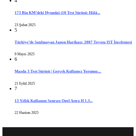
4
173 Bin KM’deki Hyundai i10 Test Sürüşü: Hâlâ...
23 Şubat 2025
5
Türkiye’de Satılmayan Japon Harikası: 2007 Toyota IST İncelemesi
9 Mayıs 2025
6
Mazda 3 Test Sürüşü | Gerçek Kullanıcı Yorumu:...
21 Eylül 2025
7
13 Yıllık Kullanım Sonrası Opel Astra H 1.3...
22 Haziran 2025