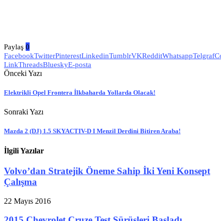
Paylaş
0
Facebook
Twitter
Pinterest
Linkedin
Tumblr
VK
Reddit
Whatsapp
Telgraf
C
Link
Threads
Bluesky
E-posta
Önceki Yazı
Elektrikli Opel Frontera İlkbaharda Yollarda Olacak!
Sonraki Yazı
Mazda 2 (DJ) 1.5 SKYACTIV-D I Menzil Derdini Bitiren Araba!
İlgili Yazılar
Volvo’dan Stratejik Öneme Sahip İki Yeni Konsept
Çalışma
22 Mayıs 2016
2015 Chevrolet Cruze Test Sürüşleri Başladı