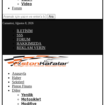
Video
Forum
Ara
Cumartesi, Ağustos 8, 2026
İLETİŞİM
SSS
FORUM
HAKKIMIZDA
REKLAM VERİN
Anasayfa
Haber
Sektörel
Piston Finans
Diğer
Yenilik
Motosiklet
Modifiye