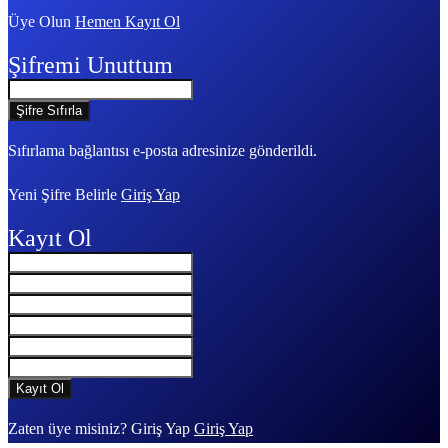
Üye Olun
Hemen Kayıt Ol
Şifremi Unuttum
Sıfırlama bağlantısı e-posta adresinize gönderildi.
Yeni Şifre Belirle
Giriş Yap
Kayıt Ol
Zaten üye misiniz? Giriş Yap
Giriş Yap