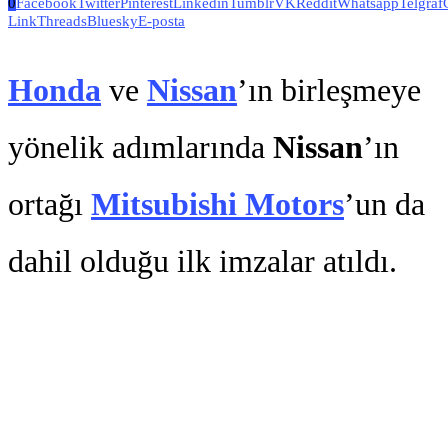
0
Facebook
Twitter
Pinterest
Linkedin
Tumblr
VK
Reddit
Whatsapp
Telgraf
Link
Threads
Bluesky
E-posta
Honda
ve
Nissan
’ın birleşmeye
yönelik adımlarında
Nissan
’ın
ortağı
Mitsubishi Motors
’un da
dahil olduğu ilk imzalar atıldı.