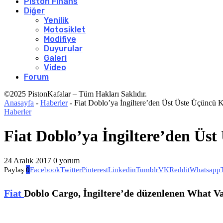
Piston Finans
Diğer
Yenilik
Motosiklet
Modifiye
Duyurular
Galeri
Video
Forum
©2025 PistonKafalar – Tüm Hakları Saklıdır.
Anasayfa
-
Haberler
-
Fiat Doblo’ya İngiltere’den Üst Üste Üçüncü 
Haberler
Fiat Doblo’ya İngiltere’den Üs
24 Aralık 2017
0 yorum
Paylaş
0
Facebook
Twitter
Pinterest
Linkedin
Tumblr
VK
Reddit
Whatsapp
Fiat
Doblo Cargo, İngiltere’de düzenlenen What Van?