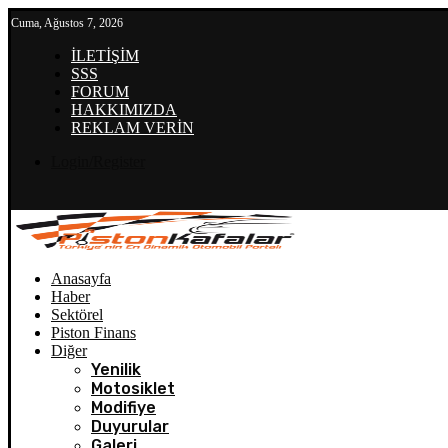
Cuma, Ağustos 7, 2026
İLETİŞİM
SSS
FORUM
HAKKIMIZDA
REKLAM VERİN
Login/Register
Anasayfa
Haber
Sektörel
Piston Finans
Diğer
Yenilik
Motosiklet
Modifiye
Duyurular
Galeri