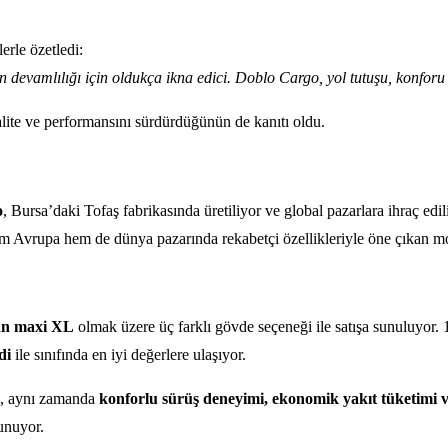
erle özetledi:
devamlılığı için oldukça ikna edici. Doblo Cargo, yol tutuşu, konforu ve
kalite ve performansını sürdürdüğünün de kanıtı oldu.
o
, Bursa’daki Tofaş fabrikasında üretiliyor ve global pazarlara ihraç edi
vrupa hem de dünya pazarında rekabetçi özellikleriyle öne çıkan model, t
van maxi XL
olmak üzere üç farklı gövde seçeneği ile satışa sunuluyor.
di
ile sınıfında en iyi değerlere ulaşıyor.
il, aynı zamanda
konforlu sürüş deneyimi, ekonomik yakıt tüketimi v
sunuyor.