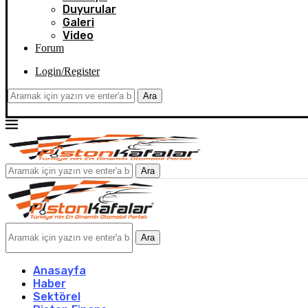
Duyurular
Galeri
Video
Forum
Login/Register
Ara
Ara
Ara
Anasayfa
Haber
Sektörel