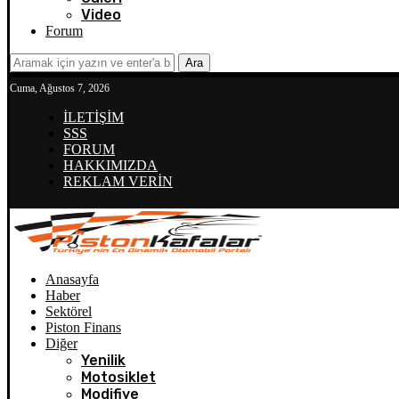
Video
Forum
Ara
Cuma, Ağustos 7, 2026
İLETİŞİM
SSS
FORUM
HAKKIMIZDA
REKLAM VERİN
Anasayfa
Haber
Sektörel
Piston Finans
Diğer
Yenilik
Motosiklet
Modifiye