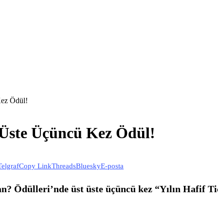
Kez Ödül!
t Üste Üçüncü Kez Ödül!
Telgraf
Copy Link
Threads
Bluesky
E-posta
 Ödülleri’nde üst üste üçüncü kez “Yılın Hafif Tica