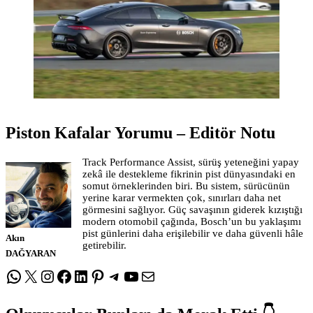
Piston Kafalar Yorumu – Editör Notu
Track Performance Assist, sürüş yeteneğini yapay
zekâ ile destekleme fikrinin pist dünyasındaki en
somut örneklerinden biri. Bu sistem, sürücünün
yerine karar vermekten çok, sınırları daha net
görmesini sağlıyor. Güç savaşının giderek kızıştığı
modern otomobil çağında, Bosch’un bu yaklaşımı
pist günlerini daha erişilebilir ve daha güvenli hâle
Akın
getirebilir.
DAĞYARAN
WhatsApp
X
Instagram
Facebook
LinkedIn
Pinterest
Telegram
YouTube
E-posta