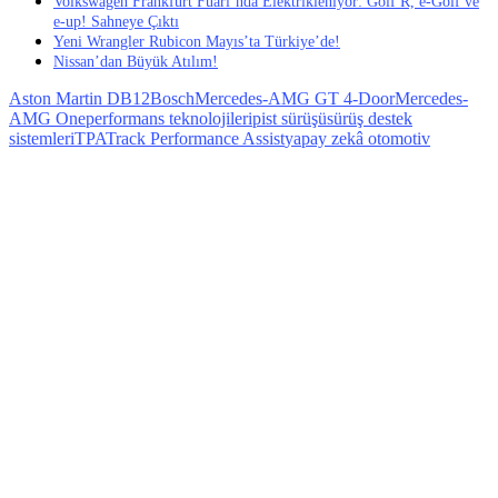
Volkswagen Frankfurt Fuarı’nda Elektrikleniyor: Golf R, e-Golf ve
e-up! Sahneye Çıktı
Yeni Wrangler Rubicon Mayıs’ta Türkiye’de!
Nissan’dan Büyük Atılım!
Aston Martin DB12
Bosch
Mercedes-AMG GT 4-Door
Mercedes-
AMG One
performans teknolojileri
pist sürüşü
sürüş destek
sistemleri
TPA
Track Performance Assist
yapay zekâ otomotiv