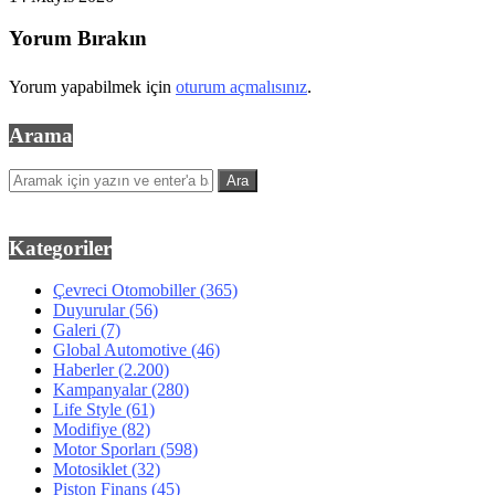
Yorum Bırakın
Yorum yapabilmek için
oturum açmalısınız
.
Arama
Kategoriler
Çevreci Otomobiller
(365)
Duyurular
(56)
Galeri
(7)
Global Automotive
(46)
Haberler
(2.200)
Kampanyalar
(280)
Life Style
(61)
Modifiye
(82)
Motor Sporları
(598)
Motosiklet
(32)
Piston Finans
(45)