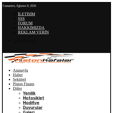
Cumartesi, Ağustos 8, 2026
İLETİŞİM
SSS
FORUM
HAKKIMIZDA
REKLAM VERİN
Login/Register
Anasayfa
Haber
Sektörel
Piston Finans
Diğer
Yenilik
Motosiklet
Modifiye
Duyurular
Galeri