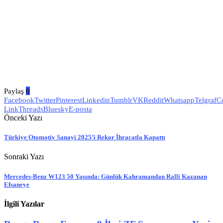
Paylaş
0
Facebook
Twitter
Pinterest
Linkedin
Tumblr
VK
Reddit
Whatsapp
Telgraf
C
Link
Threads
Bluesky
E-posta
Önceki Yazı
Türkiye Otomotiv Sanayi 2025’i Rekor İhracatla Kapattı
Sonraki Yazı
Mercedes-Benz W123 50 Yaşında: Günlük Kahramandan Ralli Kazanan
Efsaneye
İlgili Yazılar