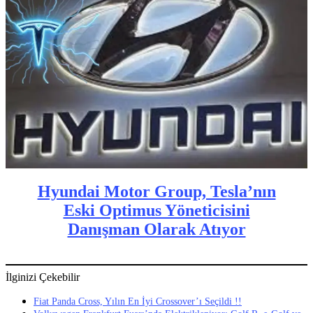
Hyundai Motor Group, Tesla’nın
Eski Optimus Yöneticisini
Danışman Olarak Atıyor
İlginizi Çekebilir
Fiat Panda Cross, Yılın En İyi Crossover’ı Seçildi !!