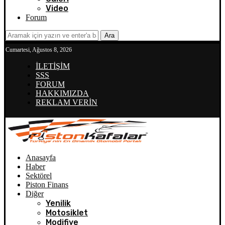
Video
Forum
Ara
Cumartesi, Ağustos 8, 2026
İLETİŞİM
SSS
FORUM
HAKKIMIZDA
REKLAM VERİN
Anasayfa
Haber
Sektörel
Piston Finans
Diğer
Yenilik
Motosiklet
Modifiye