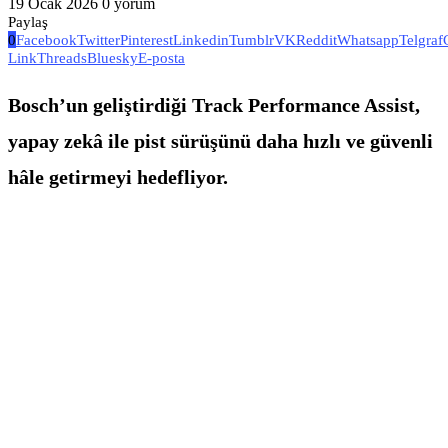
19 Ocak 2026
0 yorum
Paylaş
0
Facebook
Twitter
Pinterest
Linkedin
Tumblr
VK
Reddit
Whatsapp
Telgraf
Link
Threads
Bluesky
E-posta
Bosch’un geliştirdiği Track Performance Assist,
yapay zekâ ile pist sürüşünü daha hızlı ve güvenli
hâle getirmeyi hedefliyor.