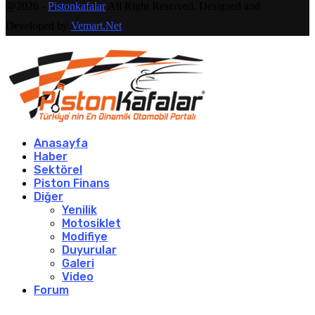
@2026 -
Pistonkafalar
All Right Reserved. Designed and
Developed by
Vemart.Net
Anasayfa
Haber
Sektörel
Piston Finans
Diğer
Yenilik
Motosiklet
Modifiye
Duyurular
Galeri
Video
Forum