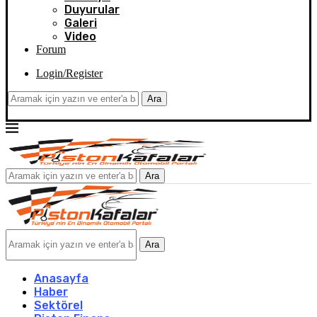
Duyurular
Galeri
Video
Forum
Login/Register
Ara
Ara
Ara
Anasayfa
Haber
Sektörel