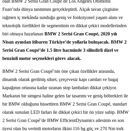
olan BMW 2 Serisi Gran Coupé de Los Angeles Otomobil
Fuarı’nda dünya tanıtımını gerçekleştirdi. Alçak tavan çizgisine
rağmen iç mekânda sunduğu geniş ve fonksiyonel yaşam alanı ve
teknolojik özellikleri ile segmentinin en dikkat çekici modellerinden
biri olmaya hazırlanan
BMW 2 Serisi Gran Coupé, 2020 yılı
Nisan ayından itibaren Türkiye’de yollarla buluşacak. BMW 2
Serisi Gran Coupé’de 1.5 litre hacminde 3 silindirli dizel ve
benzinli motor seçenekleri görev alacak.
BMW 2 Serisi Gran Coupé’nin öne çıkan özellikler arasında,
dinamik olarak gerilmiş siluet, çerçevesiz kapı camları ve bagaj
kapağının ortasına kadar uzanan stop lambaları dikkat çekiyor.
Markanın bir simgesi haline gelen far tasarımı ve geniş böbrekleri ile
bir BMW olduğunu hissettiren BMW 2 Serisi Gran Coupé, standart
olarak sunulan LED farları ile dikkat çekici bir ön yüze sahip. BMW
2 Serisi Gran Coupé’de BMW EfficientDynamics ailesinin en son
üyesi olan bu verimli motorların ilkini 116 bg güç ve 270 Nm tork