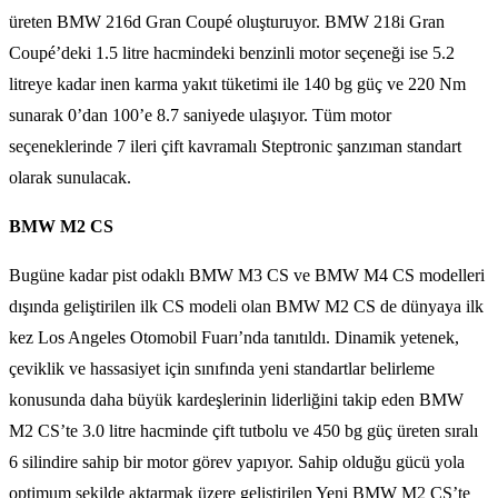
üreten BMW 216d Gran Coupé oluşturuyor. BMW 218i Gran
Coupé’deki 1.5 litre hacmindeki benzinli motor seçeneği ise 5.2
litreye kadar inen karma yakıt tüketimi ile 140 bg güç ve 220 Nm
sunarak 0’dan 100’e 8.7 saniyede ulaşıyor. Tüm motor
seçeneklerinde 7 ileri çift kavramalı Steptronic şanzıman standart
olarak sunulacak.
BMW M2 CS
Bugüne kadar pist odaklı BMW M3 CS ve BMW M4 CS modelleri
dışında geliştirilen ilk CS modeli olan BMW M2 CS de dünyaya ilk
kez Los Angeles Otomobil Fuarı’nda tanıtıldı. Dinamik yetenek,
çeviklik ve hassasiyet için sınıfında yeni standartlar belirleme
konusunda daha büyük kardeşlerinin liderliğini takip eden BMW
M2 CS’te 3.0 litre hacminde çift tutbolu ve 450 bg güç üreten sıralı
6 silindire sahip bir motor görev yapıyor. Sahip olduğu gücü yola
optimum şekilde aktarmak üzere geliştirilen Yeni BMW M2 CS’te