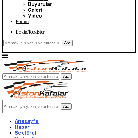
Duyurular
Galeri
Video
Forum
Login/Register
Ara
Ara
Ara
Anasayfa
Haber
Sektörel