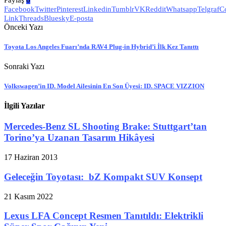
Facebook
Twitter
Pinterest
Linkedin
Tumblr
VK
Reddit
Whatsapp
Telgraf
C
Link
Threads
Bluesky
E-posta
Önceki Yazı
Toyota Los Angeles Fuarı’nda RAV4 Plug-in Hybrid’i İlk Kez Tanıttı
Sonraki Yazı
Volkswagen’in ID. Model Ailesinin En Son Üyesi: ID. SPACE VIZZION
İlgili Yazılar
Mercedes-Benz SL Shooting Brake: Stuttgart’tan
Torino’ya Uzanan Tasarım Hikâyesi
17 Haziran 2013
Geleceğin Toyotası: bZ Kompakt SUV Konsept
21 Kasım 2022
Lexus LFA Concept Resmen Tanıtıldı: Elektrikli