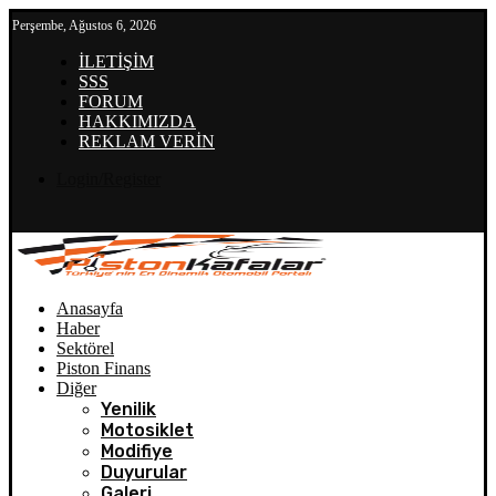
Perşembe, Ağustos 6, 2026
İLETİŞİM
SSS
FORUM
HAKKIMIZDA
REKLAM VERİN
Login/Register
Anasayfa
Haber
Sektörel
Piston Finans
Diğer
Yenilik
Motosiklet
Modifiye
Duyurular
Galeri