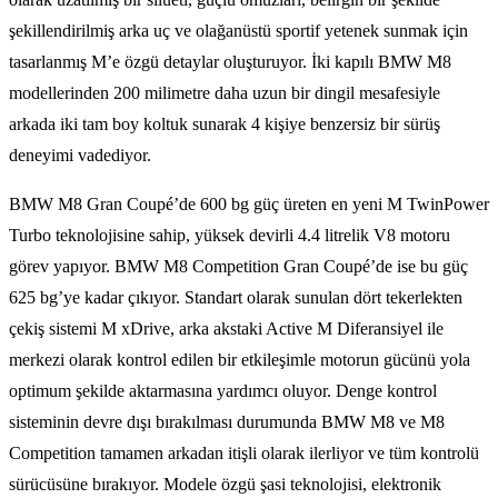
şekillendirilmiş arka uç ve olağanüstü sportif yetenek sunmak için
tasarlanmış M’e özgü detaylar oluşturuyor. İki kapılı BMW M8
modellerinden 200 milimetre daha uzun bir dingil mesafesiyle
arkada iki tam boy koltuk sunarak 4 kişiye benzersiz bir sürüş
deneyimi vadediyor.
BMW M8 Gran Coupé’de 600 bg güç üreten en yeni M TwinPower
Turbo teknolojisine sahip, yüksek devirli 4.4 litrelik V8 motoru
görev yapıyor. BMW M8 Competition Gran Coupé’de ise bu güç
625 bg’ye kadar çıkıyor. Standart olarak sunulan dört tekerlekten
çekiş sistemi M xDrive, arka akstaki Active M Diferansiyel ile
merkezi olarak kontrol edilen bir etkileşimle motorun gücünü yola
optimum şekilde aktarmasına yardımcı oluyor. Denge kontrol
sisteminin devre dışı bırakılması durumunda BMW M8 ve M8
Competition tamamen arkadan itişli olarak ilerliyor ve tüm kontrolü
sürücüsüne bırakıyor. Modele özgü şasi teknolojisi, elektronik