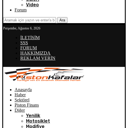
Video
Forum
Ara
Perşembe, Ağustos 6, 2026
İLETİŞİM
SSS
FORUM
HAKKIMIZDA
REKLAM VERİN
Anasayfa
Haber
Sektörel
Piston Finans
Diğer
Yenilik
Motosiklet
Modifiye