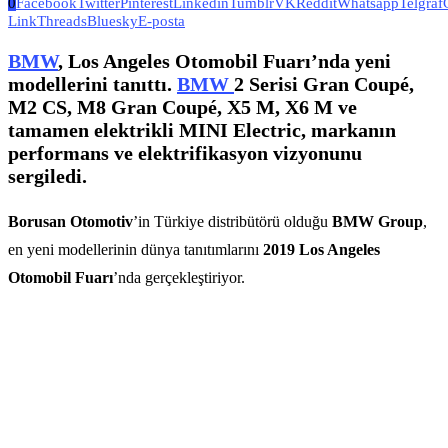
0
Facebook
Twitter
Pinterest
Linkedin
Tumblr
VK
Reddit
Whatsapp
Telgraf
Link
Threads
Bluesky
E-posta
BMW
, Los Angeles Otomobil Fuarı’nda yeni
modellerini tanıttı.
BMW
2 Serisi Gran Coupé,
M2 CS, M8 Gran Coupé, X5 M, X6 M ve
tamamen elektrikli
MINI Electric
, markanın
performans ve elektrifikasyon vizyonunu
sergiledi.
Borusan Otomotiv
’in Türkiye distribütörü olduğu
BMW Group
,
en yeni modellerinin dünya tanıtımlarını
2019 Los Angeles
Otomobil Fuarı
’nda gerçekleştiriyor.