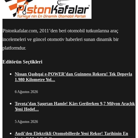
Pistonkafalar.com, 2011’den beri otomobil tutkunlarına araç
incelemeleri ve güncel otomotiv haberleri sunan dinamik bir
platformdur.
Editörün Seçtikleri
Nissan Qashqai e-POWER’dan Guinness Rekoru! Tek Depoyla
1.980 Kilometre Yol...
6 Ağustos 2026
Toyota’dan Şaşırtan Hamle! Kârı Gerilerken 9,7 Milyon Araçlık
Yeni Hedef...
5 Ağustos 2026
Audi’den Elektrikli Otomobillerde Yeni Rekor! Tarihinin En