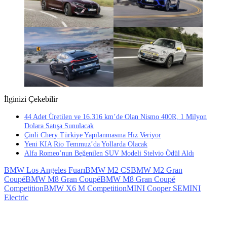
İlginizi Çekebilir
44 Adet Üretilen ve 16.316 km’de Olan Nismo 400R, 1 Milyon
Dolara Satışa Sunulacak
Çinli Chery Türkiye Yapılanmasına Hız Veriyor
Yeni KIA Rio Temmuz’da Yollarda Olacak
Alfa Romeo’nun Beğenilen SUV Modeli Stelvio Ödül Aldı
BMW Los Angeles Fuarı
BMW M2 CS
BMW M2 Gran
Coupé
BMW M8 Gran Coupé
BMW M8 Gran Coupé
Competition
BMW X6 M Competition
MINI Cooper SE
MINI
Electric