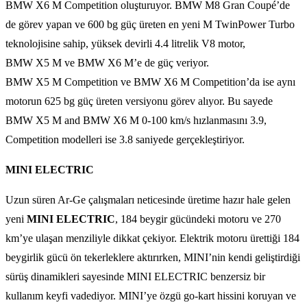
BMW X6 M Competition oluşturuyor. BMW M8 Gran Coupé’de
de görev yapan ve 600 bg güç üreten en yeni M TwinPower Turbo
teknolojisine sahip, yüksek devirli 4.4 litrelik V8 motor,
BMW X5 M ve BMW X6 M’e de güç veriyor.
BMW X5 M Competition ve BMW X6 M Competition’da ise aynı
motorun 625 bg güç üreten versiyonu görev alıyor. Bu sayede
BMW X5 M and BMW X6 M 0-100 km/s hızlanmasını 3.9,
Competition modelleri ise 3.8 saniyede gerçekleştiriyor.
MINI ELECTRIC
Uzun süren Ar-Ge çalışmaları neticesinde üretime hazır hale gelen
yeni
MINI ELECTRIC
, 184 beygir gücündeki motoru ve 270
km’ye ulaşan menziliyle dikkat çekiyor. Elektrik motoru ürettiği 184
beygirlik gücü ön tekerleklere aktırırken, MINI’nin kendi geliştirdiği
sürüş dinamikleri sayesinde MINI ELECTRIC benzersiz bir
kullanım keyfi vadediyor. MINI’ye özgü go-kart hissini koruyan ve