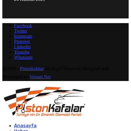
Facebook
Twitter
Instagram
Pinterest
Linkedin
Youtube
Whatsapp
@2026 -
Pistonkafalar
All Right Reserved. Designed and
Developed by
Vemart.Net
Anasayfa