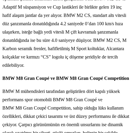
Adaptif M süspansiyon ve Cup lastikleri ile birlikte gelen 19 inç
hafif alaşım jantlar da yer alıyor. BMW M2 CS, standart altı vitesli
düz şanzımanla donatıldığında 4.2 saniyede 0’dan 100 km/s hıza
ulaşırken, isteğe bağlı yedi vitesli M çift kavramalı şanzımanla
donatıldığında ise bu süre 4.0 saniyeye düşüyor. BMW M2 CS, M
Karbon seramik frenler, hafifletilmiş M Sport koltuklar, Alcantara
kolçaklar ve kırmızı “CS” logolu iç döşeme şeridiyle de tercih
edilebiliyor.
BMW M8 Gran Coupé ve BMW M8 Gran Coupé Competition
BMW M mühendisleri tarafından geliştirilen dört kapılı yüksek
performans spor otomobili BMW M8 Gran Coupé ve
BMW M8 Gran Coupé Competition, sahip olduğu lüks kullanım
özellikleri, dikkat çekici tasarımı ve üst düzey performansı ile dikkat
çekiyor. Çarpıcı görünümünün en önemli unsurlarını ise dinamik
olarak uzatılmış bir silueti, güçlü omuzları, belirgin bir şekilde