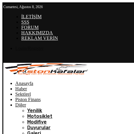
Cumartesi, Ağustos 8, 2026
İLETİŞİM
SSS
FORUM
HAKKIMIZDA
REKLAM VERİN
Login/Register
Anasayfa
Haber
Sektörel
Piston Finans
Diğer
Yenilik
Motosiklet
Modifiye
Duyurular
Galeri