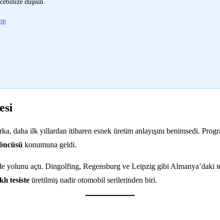
cebinize düşsün.
pp
esi
, daha ilk yıllardan itibaren esnek üretim anlayışını benimsedi. Progr
 öncüsü
konumuna geldi.
rin de yolunu açtı. Dingolfing, Regensburg ve Leipzig gibi Almanya’daki 
lı tesiste
üretilmiş nadir otomobil serilerinden biri.