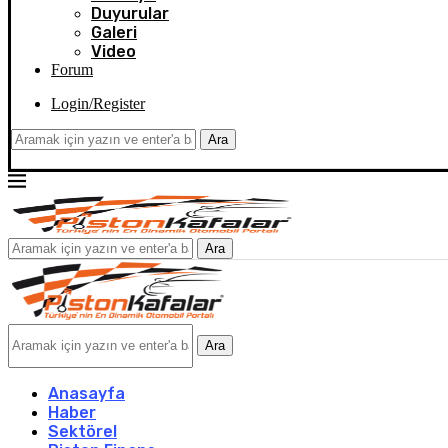
Duyurular
Galeri
Video
Forum
Login/Register
Ara
Ara
Ara
Anasayfa
Haber
Sektörel