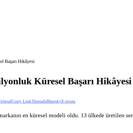
el Başarı Hikâyesi
lyonluk Küresel Başarı Hikâyesi
Telgraf
Copy Link
Threads
Bluesky
E-posta
rkanın en küresel modeli oldu. 13 ülkede üretilen seri