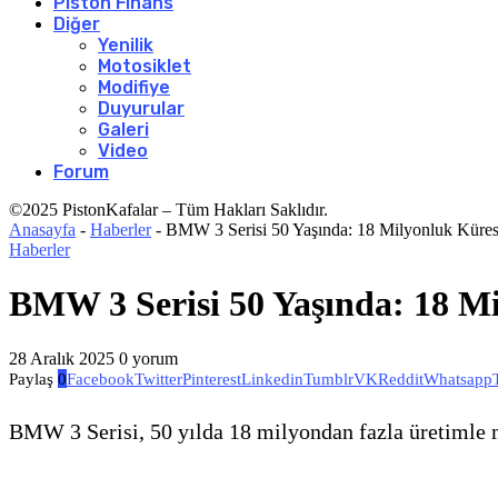
Piston Finans
Diğer
Yenilik
Motosiklet
Modifiye
Duyurular
Galeri
Video
Forum
©2025 PistonKafalar – Tüm Hakları Saklıdır.
Anasayfa
-
Haberler
-
BMW 3 Serisi 50 Yaşında: 18 Milyonluk Küres
Haberler
BMW 3 Serisi 50 Yaşında: 18 Mi
28 Aralık 2025
0 yorum
Paylaş
0
Facebook
Twitter
Pinterest
Linkedin
Tumblr
VK
Reddit
Whatsapp
BMW 3 Serisi, 50 yılda 18 milyondan fazla üretimle ma