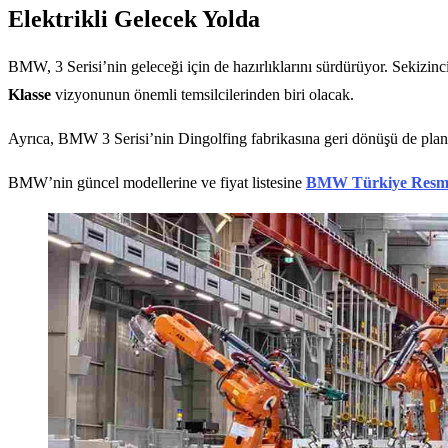
Elektrikli Gelecek Yolda
BMW, 3 Serisi’nin geleceği için de hazırlıklarını sürdürüyor. Sekizin
Klasse
vizyonunun önemli temsilcilerinden biri olacak.
Ayrıca, BMW 3 Serisi’nin Dingolfing fabrikasına geri dönüşü de planla
BMW’nin güncel modellerine ve fiyat listesine
BMW Türkiye Resmi