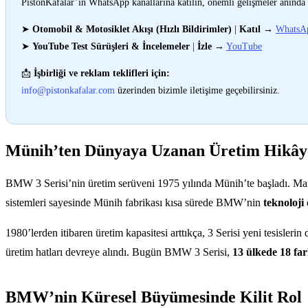
PistonKafalar’ın WhatsApp kanallarına katılın, önemli gelişmeler anında 
➤
Otomobil & Motosiklet Akışı (Hızlı Bildirimler)
|
Katıl
→
WhatsA
➤
YouTube Test Sürüşleri & İncelemeler
|
İzle
→
YouTube
📩
İşbirliği ve reklam teklifleri için:
info@pistonkafalar.com
üzerinden bizimle iletişime geçebilirsiniz.
Münih’ten Dünyaya Uzanan Üretim Hikây
BMW 3 Serisi’nin üretim serüveni 1975 yılında Münih’te başladı. Marka
sistemleri sayesinde Münih fabrikası kısa sürede BMW’nin
teknoloji
1980’lerden itibaren üretim kapasitesi arttıkça, 3 Serisi yeni tesisle
üretim hatları devreye alındı. Bugün BMW 3 Serisi,
13 ülkede 18 fark
BMW’nin Küresel Büyümesinde Kilit Rol