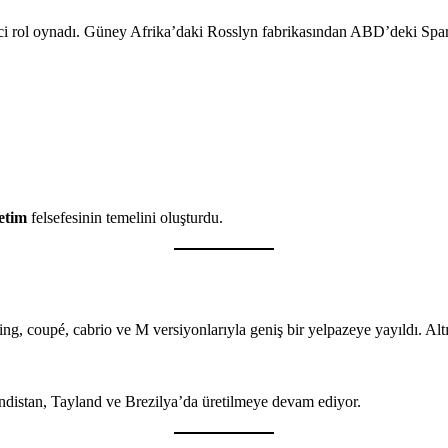
yici rol oynadı. Güney Afrika’daki Rosslyn fabrikasından ABD’deki Spa
etim
felsefesinin temelini oluşturdu.
g, coupé, cabrio ve M versiyonlarıyla geniş bir yelpazeye yayıldı. Altı
istan, Tayland ve Brezilya’da üretilmeye devam ediyor.