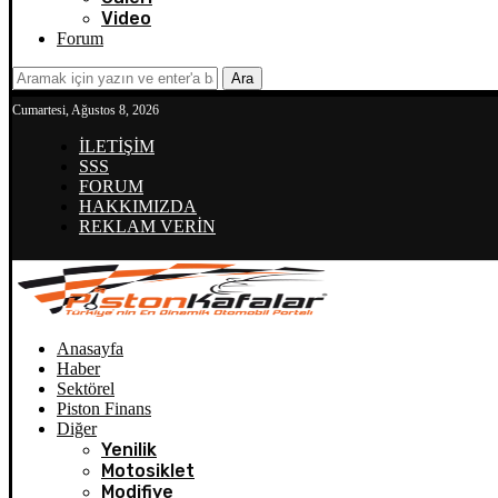
Video
Forum
Ara
Cumartesi, Ağustos 8, 2026
İLETİŞİM
SSS
FORUM
HAKKIMIZDA
REKLAM VERİN
Anasayfa
Haber
Sektörel
Piston Finans
Diğer
Yenilik
Motosiklet
Modifiye