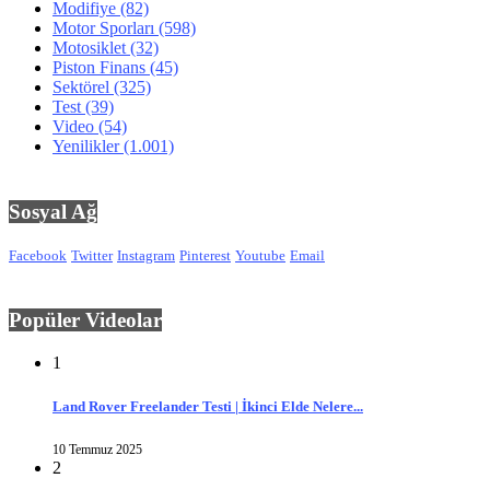
Modifiye
(82)
Motor Sporları
(598)
Motosiklet
(32)
Piston Finans
(45)
Sektörel
(325)
Test
(39)
Video
(54)
Yenilikler
(1.001)
Sosyal Ağ
Facebook
Twitter
Instagram
Pinterest
Youtube
Email
Popüler Videolar
1
Land Rover Freelander Testi | İkinci Elde Nelere...
10 Temmuz 2025
2