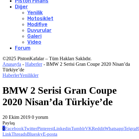
Piston Finans
Diğer
Yenilik
Motosiklet
Modifiye
Duyurular
Galeri
Video
Forum
©2025 PistonKafalar – Tüm Hakları Saklıdır.
Anasayfa
-
Haberler
-
BMW 2 Serisi Gran Coupe 2020 Nisan’da
Türkiye’de
Haberler
Yenilikler
BMW 2 Serisi Gran Coupe
2020 Nisan’da Türkiye’de
20 Ekim 2019
0 yorum
Paylaş
0
Facebook
Twitter
Pinterest
Linkedin
Tumblr
VK
Reddit
Whatsapp
Telgraf
Link
Threads
Bluesky
E-posta