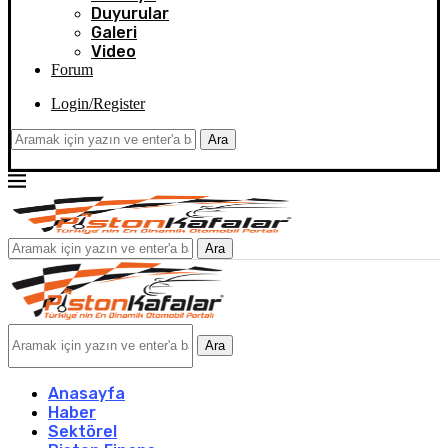
Duyurular
Galeri
Video
Forum
Login/Register
Ara
Ara
Ara
Anasayfa
Haber
Sektörel