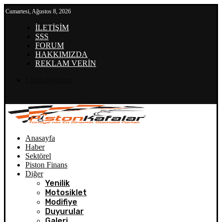
Cumartesi, Ağustos 8, 2026
İLETİŞİM
SSS
FORUM
HAKKIMIZDA
REKLAM VERİN
Login/Register
Anasayfa
Haber
Sektörel
Piston Finans
Diğer
Yenilik
Motosiklet
Modifiye
Duyurular
Galeri