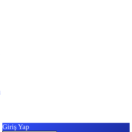
l
Giriş Yap