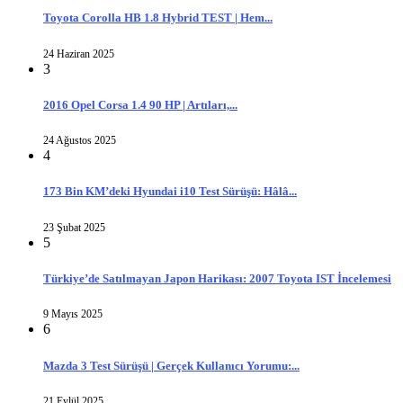
Toyota Corolla HB 1.8 Hybrid TEST | Hem...
24 Haziran 2025
3
2016 Opel Corsa 1.4 90 HP | Artıları,...
24 Ağustos 2025
4
173 Bin KM’deki Hyundai i10 Test Sürüşü: Hâlâ...
23 Şubat 2025
5
Türkiye’de Satılmayan Japon Harikası: 2007 Toyota IST İncelemesi
9 Mayıs 2025
6
Mazda 3 Test Sürüşü | Gerçek Kullanıcı Yorumu:...
21 Eylül 2025