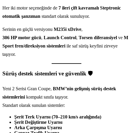
Her iki motor seçeneğinde de
7 ileri çift kavramalı Steptronic
otomatik şanzıman
standart olarak sunuluyor.
Serinin en güçlü versiyonu
M235i xDrive
,
306 HP motor gücü
,
Launch Control
,
Torsen diferansiyel
ve
M
Sport fren/direksiyon sistemleri
ile saf sürüş keyfini zirveye
taşıyor.
Sürüş destek sistemleri ve güvenlik 🛡️
Yeni 2 Serisi Gran Coupe,
BMW’nin gelişmiş sürüş destek
sistemlerini
kompakt sınıfa taşıyor.
Standart olarak sunulan sistemler:
Şerit Terk Uyarısı (70–210 km/s aralığında)
Şerit Değiştirme Uyarısı
Arka Çarpışma Uyarısı
Çapraz Trafik Uyarısı