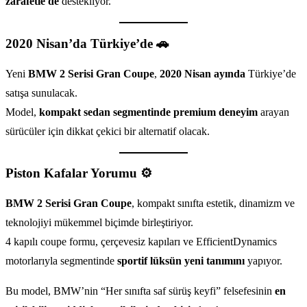
zarafetle de
destekliyor.
2020 Nisan’da Türkiye’de 🚗
Yeni
BMW 2 Serisi Gran Coupe
,
2020 Nisan ayında
Türkiye’de
satışa sunulacak.
Model,
kompakt sedan segmentinde premium deneyim
arayan
sürücüler için dikkat çekici bir alternatif olacak.
Piston Kafalar Yorumu ⚙️
BMW 2 Serisi Gran Coupe
, kompakt sınıfta estetik, dinamizm ve
teknolojiyi mükemmel biçimde birleştiriyor.
4 kapılı coupe formu, çerçevesiz kapıları ve EfficientDynamics
motorlarıyla segmentinde
sportif lüksün yeni tanımını
yapıyor.
Bu model, BMW’nin “Her sınıfta saf sürüş keyfi” felsefesinin
en