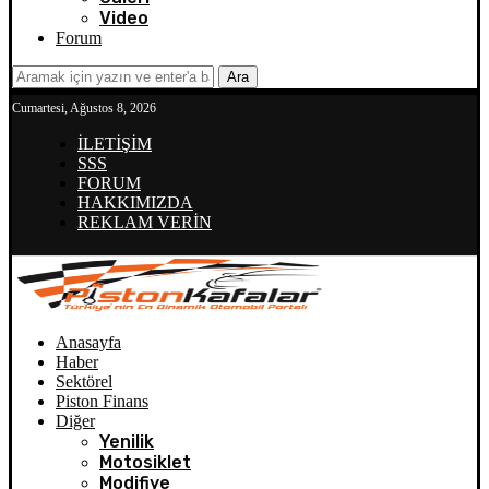
Video
Forum
Ara
Cumartesi, Ağustos 8, 2026
İLETİŞİM
SSS
FORUM
HAKKIMIZDA
REKLAM VERİN
Anasayfa
Haber
Sektörel
Piston Finans
Diğer
Yenilik
Motosiklet
Modifiye