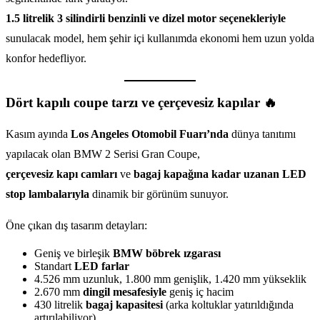
1.5 litrelik 3 silindirli benzinli ve dizel motor seçenekleriyle
sunulacak model, hem şehir içi kullanımda ekonomi hem uzun yolda
konfor hedefliyor.
Dört kapılı coupe tarzı ve çerçevesiz kapılar 🔥
Kasım ayında
Los Angeles Otomobil Fuarı’nda
dünya tanıtımı
yapılacak olan BMW 2 Serisi Gran Coupe,
çerçevesiz kapı camları
ve
bagaj kapağına kadar uzanan LED
stop lambalarıyla
dinamik bir görünüm sunuyor.
Öne çıkan dış tasarım detayları:
Geniş ve birleşik
BMW böbrek ızgarası
Standart
LED farlar
4.526 mm uzunluk, 1.800 mm genişlik, 1.420 mm yükseklik
2.670 mm
dingil mesafesiyle
geniş iç hacim
430 litrelik
bagaj kapasitesi
(arka koltuklar yatırıldığında
artırılabiliyor)