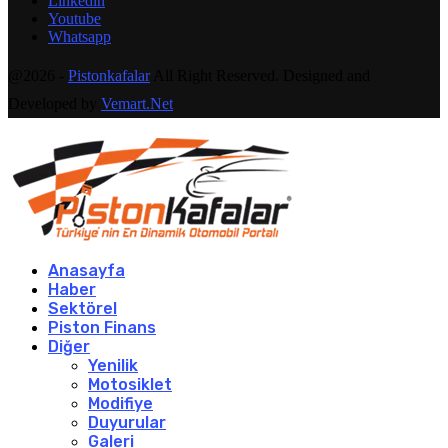
Linkedin
Youtube
Whatsapp
@2026 -
Pistonkafalar
All Right Reserved. Designed and
Developed by
Vemart.Net
Anasayfa
Haber
Sektörel
Piston Finans
Diğer
Yenilik
Motosiklet
Modifiye
Duyurular
Galeri