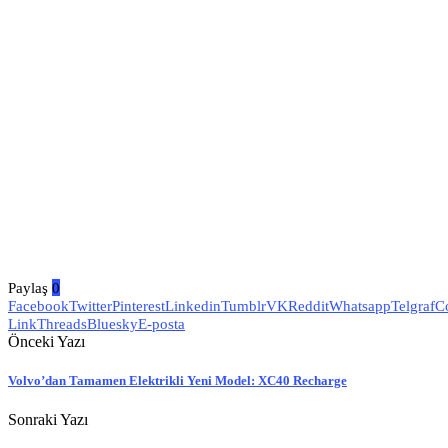
Paylaş
0
Facebook
Twitter
Pinterest
Linkedin
Tumblr
VK
Reddit
Whatsapp
Telgraf
C
Link
Threads
Bluesky
E-posta
Önceki Yazı
Volvo’dan Tamamen Elektrikli Yeni Model: XC40 Recharge
Sonraki Yazı