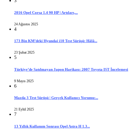
3
2016 Opel Corsa 1.4 90 HP | Artıları,...
24 Ağustos 2025
4
173 Bin KM’deki Hyundai i10 Test Sürüşü: Hâlâ...
23 Şubat 2025
5
Türkiye’de Satılmayan Japon Harikası: 2007 Toyota IST İncelemesi
9 Mayıs 2025
6
Mazda 3 Test Sürüşü | Gerçek Kullanıcı Yorumu:...
21 Eylül 2025
7
13 Yıllık Kullanım Sonrası Opel Astra H 1.3...