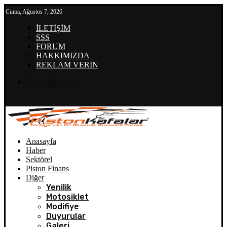
Cuma, Ağustos 7, 2026
İLETİŞİM
SSS
FORUM
HAKKIMIZDA
REKLAM VERİN
Login/Register
Anasayfa
Haber
Sektörel
Piston Finans
Diğer
Yenilik
Motosiklet
Modifiye
Duyurular
Galeri