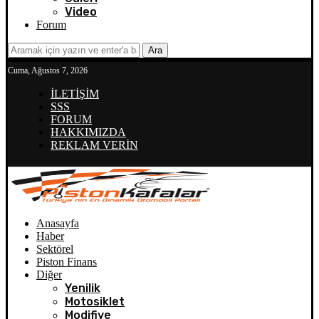
Video
Forum
Ara
Cuma, Ağustos 7, 2026
İLETİŞİM
SSS
FORUM
HAKKIMIZDA
REKLAM VERİN
Anasayfa
Haber
Sektörel
Piston Finans
Diğer
Yenilik
Motosiklet
Modifiye