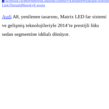
0
Facebook
Twitter
Pinterest
Linkedin
Tumblr
VK
Reddit
Whatsapp
Telgraf
Link
Threads
Bluesky
E-posta
Audi
A8, yenilenen tasarımı, Matrix LED far sistemi
ve gelişmiş teknolojileriyle 2014’te prestijli lüks
sedan segmentine iddialı dönüyor.