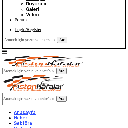
Duyurular
Galeri
Video
Forum
Login/Register
Ara
Ara
Ara
Anasayfa
Haber
Sektörel