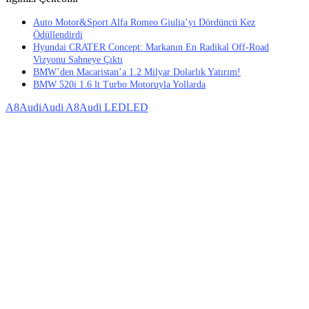
Auto Motor&Sport Alfa Romeo Giulia’yı Dördüncü Kez
Ödüllendirdi
Hyundai CRATER Concept: Markanın En Radikal Off-Road
Vizyonu Sahneye Çıktı
BMW’den Macaristan’a 1.2 Milyar Dolarlık Yatırım!
BMW 520i 1.6 lt Turbo Motoruyla Yollarda
A8
Audi
Audi A8
Audi LED
LED