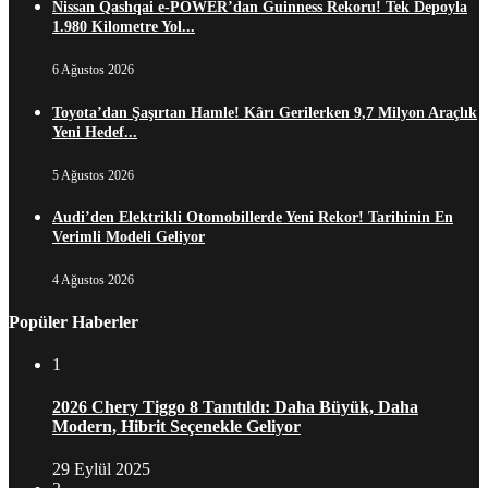
Nissan Qashqai e-POWER’dan Guinness Rekoru! Tek Depoyla
1.980 Kilometre Yol...
6 Ağustos 2026
Toyota’dan Şaşırtan Hamle! Kârı Gerilerken 9,7 Milyon Araçlık
Yeni Hedef...
5 Ağustos 2026
Audi’den Elektrikli Otomobillerde Yeni Rekor! Tarihinin En
Verimli Modeli Geliyor
4 Ağustos 2026
Popüler Haberler
1
2026 Chery Tiggo 8 Tanıtıldı: Daha Büyük, Daha
Modern, Hibrit Seçenekle Geliyor
29 Eylül 2025