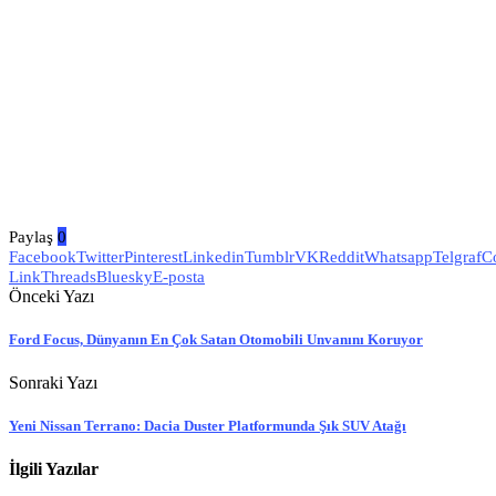
Paylaş
0
Facebook
Twitter
Pinterest
Linkedin
Tumblr
VK
Reddit
Whatsapp
Telgraf
C
Link
Threads
Bluesky
E-posta
Önceki Yazı
Ford Focus, Dünyanın En Çok Satan Otomobili Unvanını Koruyor
Sonraki Yazı
Yeni Nissan Terrano: Dacia Duster Platformunda Şık SUV Atağı
İlgili Yazılar