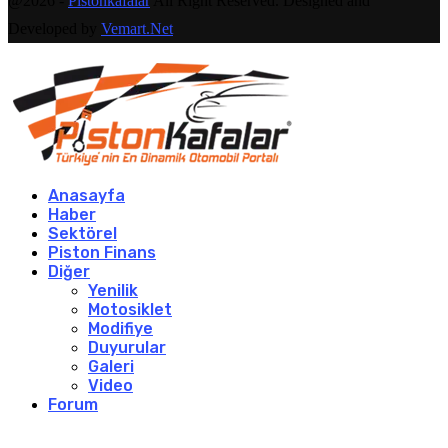
@2026 -
Pistonkafalar
All Right Reserved. Designed and
Developed by
Vemart.Net
Anasayfa
Haber
Sektörel
Piston Finans
Diğer
Yenilik
Motosiklet
Modifiye
Duyurular
Galeri
Video
Forum