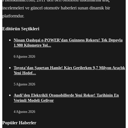
incelemeleri ve güncel otomotiv haberleri sunan dinamik bir
platformdur.
Editörün Seçtikleri
Nissan Qashqai e-POWER’dan Guinness Rekoru! Tek Depoyla
1.980 Kilometre Yol...
6 Ağustos 2026
Toyota’dan Şaşırtan Hamle! Kârı Gerilerken 9,7 Milyon Araçlık
Yeni Hedef...
5 Ağustos 2026
Audi’den Elektrikli Otomobillerde Yeni Rekor! Tarihinin En
Verimli Modeli Geliyor
4 Ağustos 2026
Popüler Haberler