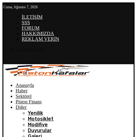
Cuma, Ağustos 7, 2026
İLETİŞİM
SSS
FORUM
HAKKIMIZDA
REKLAM VERİN
Login/Register
Anasayfa
Haber
Sektörel
Piston Finans
Diğer
Yenilik
Motosiklet
Modifiye
Duyurular
Galeri