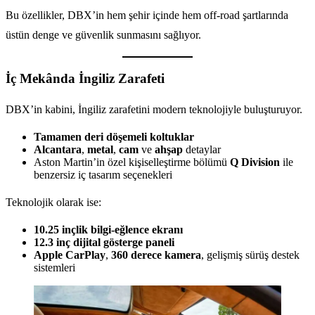
Bu özellikler, DBX’in hem şehir içinde hem off-road şartlarında
üstün denge ve güvenlik sunmasını sağlıyor.
İç Mekânda İngiliz Zarafeti
DBX’in kabini, İngiliz zarafetini modern teknolojiyle buluşturuyor.
Tamamen deri döşemeli koltuklar
Alcantara
,
metal
,
cam
ve
ahşap
detaylar
Aston Martin’in özel kişiselleştirme bölümü
Q Division
ile
benzersiz iç tasarım seçenekleri
Teknolojik olarak ise:
10.25 inçlik bilgi-eğlence ekranı
12.3 inç dijital gösterge paneli
Apple CarPlay
,
360 derece kamera
, gelişmiş sürüş destek
sistemleri