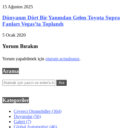
15 Ağustos 2025
Dünyanın Dört Bir Yanından Gelen Toyota Supra
Fanları Vegas’ta Toplandı
5 Ocak 2020
Yorum Bırakın
Yorum yapabilmek için
oturum açmalısınız
.
Arama
Kategoriler
Çevreci Otomobiller
(364)
Duyurular
(56)
Galeri
(7)
Global Automotive
(46)