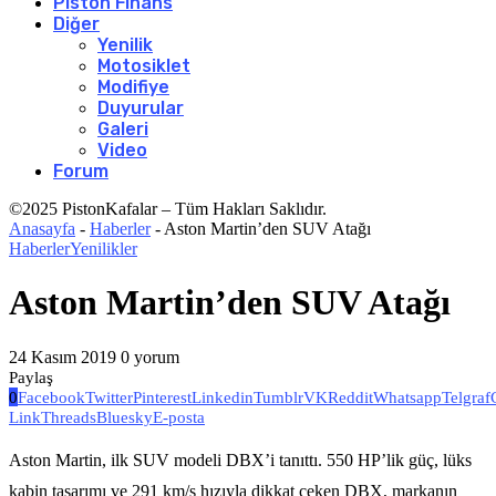
Piston Finans
Diğer
Yenilik
Motosiklet
Modifiye
Duyurular
Galeri
Video
Forum
©2025 PistonKafalar – Tüm Hakları Saklıdır.
Anasayfa
-
Haberler
-
Aston Martin’den SUV Atağı
Haberler
Yenilikler
Aston Martin’den SUV Atağı
24 Kasım 2019
0 yorum
Paylaş
0
Facebook
Twitter
Pinterest
Linkedin
Tumblr
VK
Reddit
Whatsapp
Telgraf
Link
Threads
Bluesky
E-posta
Aston Martin, ilk SUV modeli DBX’i tanıttı. 550 HP’lik güç, lüks
kabin tasarımı ve 291 km/s hızıyla dikkat çeken DBX, markanın