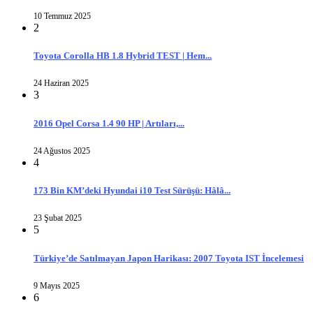
10 Temmuz 2025
2
Toyota Corolla HB 1.8 Hybrid TEST | Hem...
24 Haziran 2025
3
2016 Opel Corsa 1.4 90 HP | Artıları,...
24 Ağustos 2025
4
173 Bin KM’deki Hyundai i10 Test Sürüşü: Hâlâ...
23 Şubat 2025
5
Türkiye’de Satılmayan Japon Harikası: 2007 Toyota IST İncelemesi
9 Mayıs 2025
6