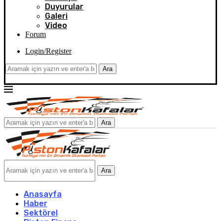
Duyurular
Galeri
Video
Forum
Login/Register
Ara
Ara
Ara
Anasayfa
Haber
Sektörel