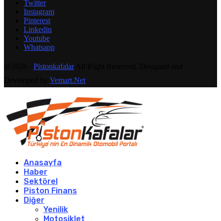
Twitter
Instagram
Pinterest
Linkedin
Youtube
Whatsapp
@2026 -
Pistonkafalar
All Right Reserved. Designed and
Developed by
Vemart.Net
Anasayfa
Haber
Sektörel
Piston Finans
Diğer
Yenilik
Motosiklet