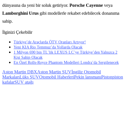
dünyasına da yeni bir soluk getiriyor.
Porsche Cayenne
veya
Lamborghini Urus
gibi modellerle rekabet edebilecek donanıma
sahip.
İlginizi Çekebilir
Türkiye’de Araçlarda ÖTV Oranları Artıyor!
Yeni KIA Rio Temmuz’da Yollarda Olacak
1 Milyon 690 bin TL’lik LEXUS LC’ye Türkiye’den Yalnızca 2
Kişi Sahip Olacak
En Özel Rolls-Royce Phantom Modelleri Londra’da Sergilenecek
Aston Martin DBX
Aston Martin SUV
İngiliz Otomobil
Markaları
Lüks SUV
Otomobil Haberleri
Pekin lansmanı
Piston
piston
kafalar
SUV atağı