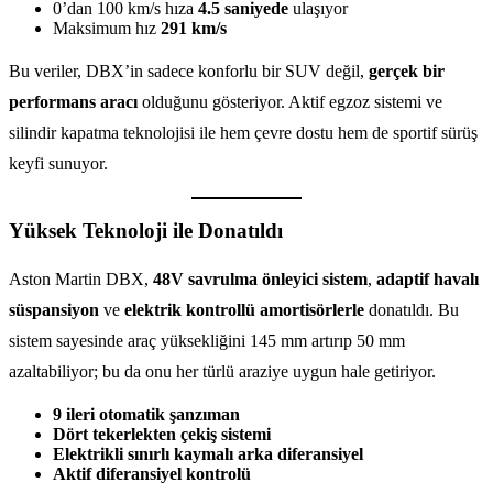
0’dan 100 km/s hıza
4.5 saniyede
ulaşıyor
Maksimum hız
291 km/s
Bu veriler, DBX’in sadece konforlu bir SUV değil,
gerçek bir
performans aracı
olduğunu gösteriyor. Aktif egzoz sistemi ve
silindir kapatma teknolojisi ile hem çevre dostu hem de sportif sürüş
keyfi sunuyor.
Yüksek Teknoloji ile Donatıldı
Aston Martin DBX,
48V savrulma önleyici sistem
,
adaptif havalı
süspansiyon
ve
elektrik kontrollü amortisörlerle
donatıldı. Bu
sistem sayesinde araç yüksekliğini 145 mm artırıp 50 mm
azaltabiliyor; bu da onu her türlü araziye uygun hale getiriyor.
9 ileri otomatik şanzıman
Dört tekerlekten çekiş sistemi
Elektrikli sınırlı kaymalı arka diferansiyel
Aktif diferansiyel kontrolü