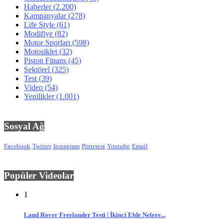
Haberler
(2.200)
Kampanyalar
(278)
Life Style
(61)
Modifiye
(82)
Motor Sporları
(598)
Motosiklet
(32)
Piston Finans
(45)
Sektörel
(325)
Test
(39)
Video
(54)
Yenilikler
(1.001)
Sosyal Ağ
Facebook
Twitter
Instagram
Pinterest
Youtube
Email
Popüler Videolar
1
Land Rover Freelander Testi | İkinci Elde Nelere...