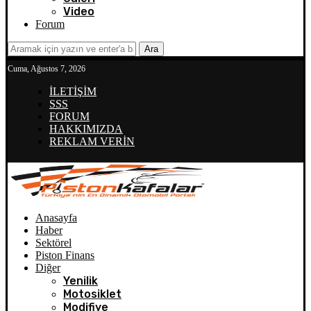
Video
Forum
Ara
Cuma, Ağustos 7, 2026
İLETİŞİM
SSS
FORUM
HAKKIMIZDA
REKLAM VERİN
Anasayfa
Haber
Sektörel
Piston Finans
Diğer
Yenilik
Motosiklet
Modifiye