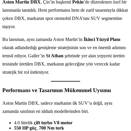
Aston Martin DBX
, Çin’in başkenti
Pekin
’de düzenlenen özel bir
lansmanla tanıtıldı. Hem performansı hem de zarif tasarımıyla dikkat
çeken DBX, markanın spor otomobil DNA’sını SUV segmentine
taşıyor.
Bu lansman, aynı zamanda Aston Martin’in
İkinci Yüzyıl Planı
olarak adlandırdığı genişleme stratejisinin son ve en önemli adımını
temsil ediyor. Galler’in
St Athan
şehrinde yer alan yepyeni üretim
tesisinde üretilen DBX, markanın geleceğine yön verecek kadar
stratejik bir rol üstleniyor.
Performans ve Tasarımın Mükemmel Uyumu
Aston Martin DBX, sadece markanın ilk SUV’u değil, aynı
zamanda sınıfının en iddialı modellerinden biri.
4.0 litrelik
çift turbo V8 motor
550 HP güç
,
700 Nm tork