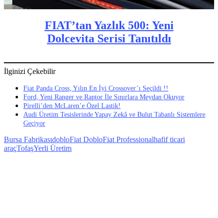
FIAT’tan Yazlık 500: Yeni
Dolcevita Serisi Tanıtıldı
İlginizi Çekebilir
Fiat Panda Cross, Yılın En İyi Crossover’ı Seçildi !!
Ford, Yeni Ranger ve Raptor İle Sınırlara Meydan Okuyor
Pirelli’den McLaren’e Özel Lastik!
Audi Üretim Tesislerinde Yapay Zekâ ve Bulut Tabanlı Sistemlere
Geçiyor
Bursa Fabrikası
doblo
Fiat Doblo
Fiat Professional
hafif ticari
araç
Tofaş
Yerli Üretim