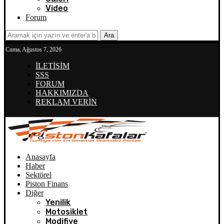
Video
Forum
Ara
Cuma, Ağustos 7, 2026
İLETİŞİM
SSS
FORUM
HAKKIMIZDA
REKLAM VERİN
Anasayfa
Haber
Sektörel
Piston Finans
Diğer
Yenilik
Motosiklet
Modifiye