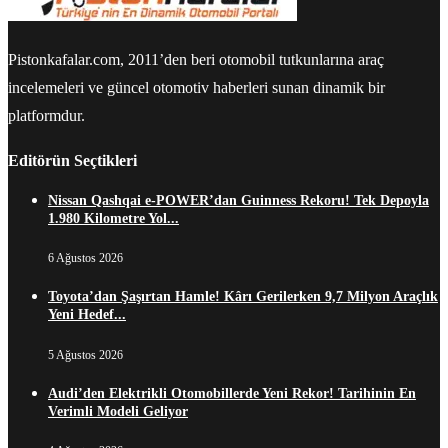
Pistonkafalar.com, 2011’den beri otomobil tutkunlarına araç
incelemeleri ve güncel otomotiv haberleri sunan dinamik bir
platformdur.
Editörün Seçtikleri
Nissan Qashqai e-POWER’dan Guinness Rekoru! Tek Depoyla
1.980 Kilometre Yol...
6 Ağustos 2026
Toyota’dan Şaşırtan Hamle! Kârı Gerilerken 9,7 Milyon Araçlık
Yeni Hedef...
5 Ağustos 2026
Audi’den Elektrikli Otomobillerde Yeni Rekor! Tarihinin En
Verimli Modeli Geliyor