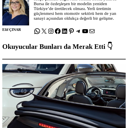
Bursa ile özdeşleşen bir modelin yeniden
Türkiye’de üretilecek olması. Yerli üretimin
güçlenmesi hem otomotiv sektörü hem de yan
sanayi açısından oldukça değerli bir gelişme.
WhatsApp
X
Instagram
Facebook
LinkedIn
Pinterest
Telegram
YouTube
E-posta
Elif ÇINAR
Okuyucular Bunları da Merak Etti 👇