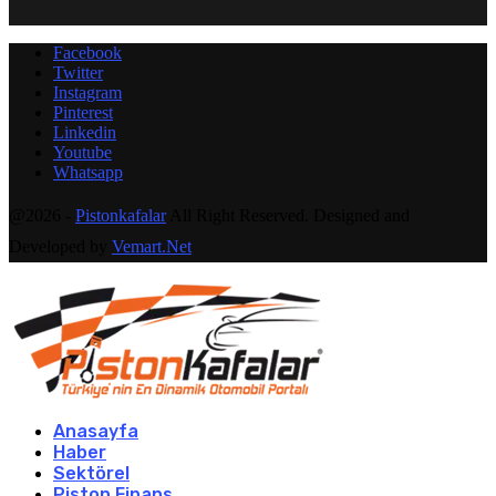
Facebook
Twitter
Instagram
Pinterest
Linkedin
Youtube
Whatsapp
@2026 -
Pistonkafalar
All Right Reserved. Designed and
Developed by
Vemart.Net
Anasayfa
Haber
Sektörel
Piston Finans