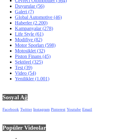
Çevreci Otomobiller
(364)
Duyurular
(56)
Galeri
(7)
Global Automotive
(46)
Haberler
(2.200)
Kampanyalar
(278)
Life Style
(61)
Modifiye
(82)
Motor Sporları
(598)
Motosiklet
(32)
Piston Finans
(45)
Sektörel
(325)
Test
(39)
Video
(54)
Yenilikler
(1.001)
Sosyal Ağ
Facebook
Twitter
Instagram
Pinterest
Youtube
Email
Popüler Videolar