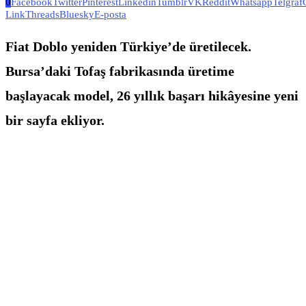
0
Facebook
Twitter
Pinterest
Linkedin
Tumblr
VK
Reddit
Whatsapp
Telgraf
Link
Threads
Bluesky
E-posta
Fiat Doblo yeniden Türkiye’de üretilecek.
Bursa’daki Tofaş fabrikasında üretime
başlayacak model, 26 yıllık başarı hikâyesine yeni
bir sayfa ekliyor.