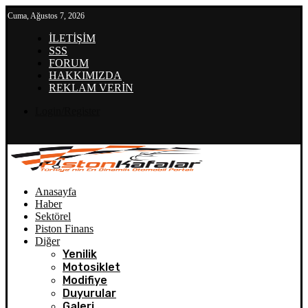
Cuma, Ağustos 7, 2026
İLETİŞİM
SSS
FORUM
HAKKIMIZDA
REKLAM VERİN
Login/Register
Anasayfa
Haber
Sektörel
Piston Finans
Diğer
Yenilik
Motosiklet
Modifiye
Duyurular
Galeri