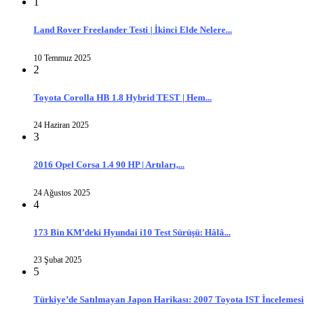
1
Land Rover Freelander Testi | İkinci Elde Nelere...
10 Temmuz 2025
2
Toyota Corolla HB 1.8 Hybrid TEST | Hem...
24 Haziran 2025
3
2016 Opel Corsa 1.4 90 HP | Artıları,...
24 Ağustos 2025
4
173 Bin KM’deki Hyundai i10 Test Sürüşü: Hâlâ...
23 Şubat 2025
5
Türkiye’de Satılmayan Japon Harikası: 2007 Toyota IST İncelemesi