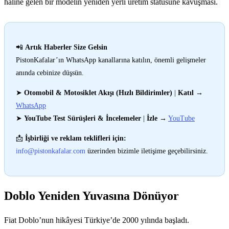
haline gelen bir modelin yeniden yerli üretim statüsüne kavuşması.
📲
Artık Haberler Size Gelsin
PistonKafalar’ın WhatsApp kanallarına katılın, önemli gelişmeler
anında cebinize düşsün.
➤
Otomobil & Motosiklet Akışı (Hızlı Bildirimler)
|
Katıl
→
WhatsApp
➤
YouTube Test Sürüşleri & İncelemeler
|
İzle
→
YouTube
📩
İşbirliği ve reklam teklifleri için:
info@pistonkafalar.com
üzerinden bizimle iletişime geçebilirsiniz.
Doblo Yeniden Yuvasına Dönüyor
Fiat Doblo’nun hikâyesi Türkiye’de 2000 yılında başladı.