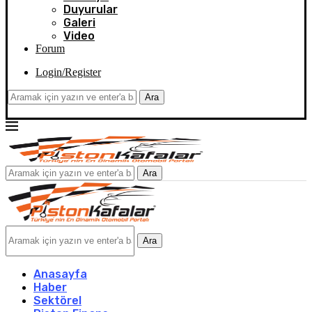
Duyurular
Galeri
Video
Forum
Login/Register
Ara
Ara
Ara
Anasayfa
Haber
Sektörel